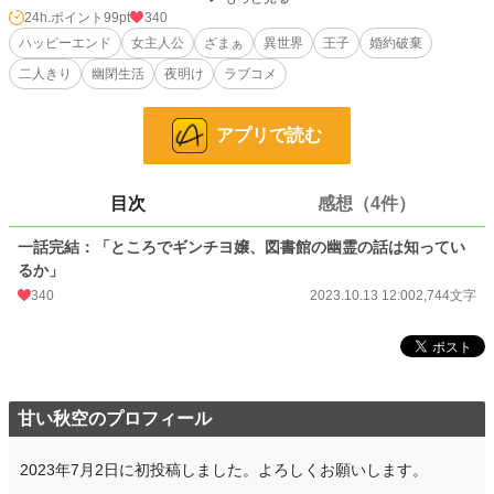
24h.ポイント
99pt
340
小説
11,165 位 / 228,849 件
ハッピーエンド
女主人公
ざまぁ
異世界
王子
婚約破棄
恋愛
4,962 位 / 66,374 件
二人きり
幽閉生活
夜明け
ラブコメ
お気に入り
60
アプリで読む
24h.ポイント
99 pt
文字数
2,744
目次
感想（4件）
更新日時
2023.10.13 12:00
一話完結：「ところでギンチヨ嬢、図書館の幽霊の話は知ってい
初回公開日時
2023.10.13 12:00
るか」
初回完結日時
340
2023.10.13 12:00
2023.10.13 12:00
2,744文字
週間ポイント
1,174 pt (7,949 位)
月間ポイント
5,296 pt (8,040 位)
年間ポイント
66,383 pt (8,390 位)
甘い秋空のプロフィール
累計ポイント
93,736 pt (31,494 位)
2023年7月2日に初投稿しました。よろしくお願いします。