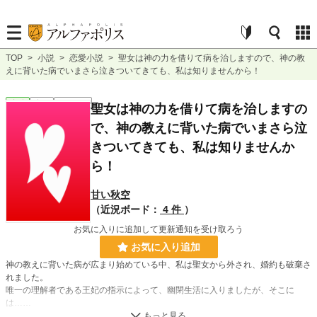
TOP
>
小説
>
恋愛小説
>
聖女は神の力を借りて病を治しますので、神の教
えに背いた病でいまさら泣きついてきても、私は知りませんから！
恋愛
完結
ｼｮｰﾄｼｮｰﾄ
聖女は神の力を借りて病を治しますの
で、神の教えに背いた病でいまさら泣
きついてきても、私は知りませんか
ら！
甘い秋空
（近況ボード：
4 件
）
お気に入りに追加して更新通知を受け取ろう
お気に入り追加
神の教えに背いた病が広まり始めている中、私は聖女から外され、婚約も破棄さ
れました。
唯一の理解者である王妃の指示によって、幽閉生活に入りましたが、そこに
は……