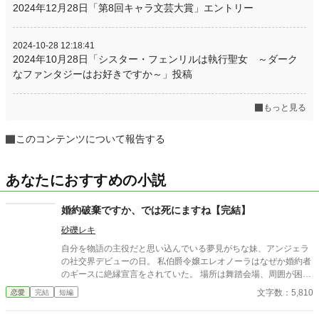
2024年12月28日「第8回キャラ文芸大賞」エントリー
2024-10-28 12:18:41
2024年10月28日「シスター・フェンリルは執行聖女 ～ダーク
なファンタジーはお好きですか～」投稿
もっと見る
このコンテンツについて報告する
あなたにおすすめの小説
婚約破棄ですか、では死にますね【完結】
砂礫レキ
自分を物語の主役だと思い込んでいる夢見がちな妹、アンジェラ
の社交界デビューの日。 私伯爵令嬢エレオノーラはなぜか婚約者
のギースに絶縁宣言をされていた。 場所は舞踏会場、周囲が困惑
する中芝居がかった喋りでギースはどんどん墓穴を掘っていく。
文字数：5,810
恋愛
完結
短編
氷の女である私より花の妖精のようなアンジェラと永遠の愛を誓
いたいと。 そして肝心のアンジェラはうっとりと得意げな顔をし