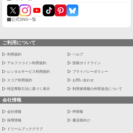
しい立場となったことを伝えてきた。妾の子であるということを
差し引いても、甘やかされて育ってきた妹の評価というものは、
高いものではなかったのだ。 戻って来て欲しいと懇願する婚約者
公式SNS一覧
だったが、アルティアはそれを拒絶する。 彼女にとって、婚約者
も侯爵家も既に助ける義理はないものだったのだ。
ご利用について
利用規約
ヘルプ
アルファコイン利用規約
投稿ガイドライン
レンタルサービス利用規約
プライバシーポリシー
スコア利用規約
お問い合わせ
特定商取引法に基づく表示
利用者情報の外部送信について
会社情報
会社情報
IR情報
採用情報
書店様向け
ドリームブッククラブ