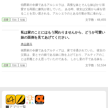
い内に死ぬ夢を見たイアナは毒家族の元から去る決意をする。
伯爵家の令嬢であるアルシエラは、高慢な妹とそんな妹ばかり溺
愛する両親に嫌気が差していた。 ある時、彼女は父親から縁を切
ることを言い渡される。アルシエラのとある行動が気に食わなか
った妹が、父親にそう進言したのだ。 不安はあったが、アルシエ
文字数：48,455
恋愛
完結
短編
ラはそれを受け入れた。 ある程度の年齢に達した時から、彼女は
実家に見切りをつけるべきだと思っていた。丁度いい機会だった
ので、それを実行することにしたのだ。 伯爵家を追い出された彼
私は家のことにはもう関わりませんから、どうか可愛い
女は、商人としての生活を送っていた。 偶然にも人脈に恵まれた
妹の面倒を見てあげてください。
彼女は、着々と力を付けていき、見事成功を収めたのである。 そ
んな彼女の元に、実家から申し出があった。 事情があって窮地に
木山楽斗
立たされた伯爵家が、支援を求めてきたのだ。 しかしながら、そ
侯爵家の令嬢であるアルティアは、家で冷遇されていた。 彼女の
んな義理がある訳がなかった。 アルシエラは、両親や妹からの申
父親は、妾とその娘である妹に熱を上げており、アルティアのこ
し出をきっぱりと断ったのである。 ※8話からの登場人物の名前
とは邪魔とさえ思っていたのである。 しかし妾の子である妹を婿
を変更しました。1話の登場人物とは別人です。（バーキントン
に迎える立場にすることは、父親も躊躇っていた。周囲からの体
文字数：52,534
恋愛
完結
短編
→ラナキンス）
裁を気にした結果、アルティアがその立場となったのだ。 だが、
彼女は婚約者から拒絶されることになった。彼曰くアルティアは
面白味がなく、多少わがままな妹の方が可愛げがあるそうなの
だ。 父親もその判断を支持したことによって、アルティアは家に
居場所がないことを悟った。 そこで彼女は、母親が懇意にしてい
る伯爵家を頼り、新たな生活をすることを選んだ。それはアルテ
ィアにとって、悪いことという訳ではなかった。家の呪縛から解
放された彼女は、伸び伸びと暮らすことにするのだった。 程なく
して彼女の元に、婚約者が訪ねて来た。 彼はアルティアの妹のわ
アプリ一覧
がままさに辟易としており、さらには社交界において侯爵家が厳