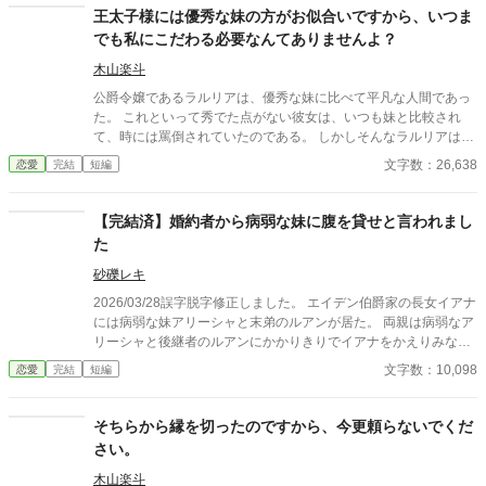
ていた。まるで王子に愛を誓われる姫君のように。 私が冷たいの
王太子様には優秀な妹の方がお似合いですから、いつま
ではなく二人の脳みそが茹っているだけでは？ 婚約破棄は承りま
でも私にこだわる必要なんてありませんよ？
す。但し、今夜の主役は奪わせて貰うわよアンジェラ。
木山楽斗
公爵令嬢であるラルリアは、優秀な妹に比べて平凡な人間であっ
た。 これといって秀でた点がない彼女は、いつも妹と比較され
て、時には罵倒されていたのである。 しかしそんなラルリアはあ
る時、王太子の婚約者に選ばれた。 それに誰よりも驚いたのは、
文字数：26,638
恋愛
完結
短編
彼女自身である。仮に公爵家と王家の婚約がなされるとしても、
その対象となるのは妹だと思っていたからだ。 事実として、社交
界ではその婚約は非難されていた。 妹の方を王家に嫁がせる方が
【完結済】婚約者から病弱な妹に腹を貸せと言われまし
有益であると、有力者達は考えていたのだ。 故にラルリアも、婚
た
約者である王太子アドルヴに婚約を変更するように進言した。し
かし彼は、頑なにラルリアとの婚約を望んでいた。どうやらこの
砂礫レキ
婚約自体、彼が提案したものであるようなのだ。
2026/03/28誤字脱字修正しました。 エイデン伯爵家の長女イアナ
には病弱な妹アリーシャと末弟のルアンが居た。 両親は病弱なア
リーシャと後継者のルアンにかかりきりでイアナをかえりみな
い。贈り物さえイアナの分だけ使用人に適当に考えさせていた。
文字数：10,098
恋愛
完結
短編
結婚し家を出れば自分も一人の人間として尊重して貰える。 そん
なイアナの希望は婚約者クロスによって打ち砕かれる。 彼はイア
ナの妹アリーシャと恋仲になっていただけでなく、病弱なアリー
そちらから縁を切ったのですから、今更頼らないでくだ
シャの代わりにイアナに子供を産むようにと言った。 絶望の中イ
さい。
アナは一人の少年を思い出す。 いつのまにか消えてしまった義兄
ルーク、彼だけがイアナに優しくしてくれた人だった。 自分が近
木山楽斗