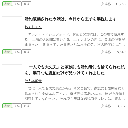
ンは「国を守るために必要なことだ」と妻の痛みに気づかず、セ
文字数：91,783
恋愛
完結
長編
レナも王妃の席へ座り、妻のように振る舞い続ける。ついに礼拝
堂で、アリアは皆の前で二人を問いただす。 「お二人には、本当
に呆れましたわ」そして結婚指輪をレオンへ投げつけ、「私は、
婚約破棄された令嬢は、今日から王子を無視します
あなたの妻をやめます」と宣言する。だが王妃が去った直後、妻
わくしょん
になったつもりで振る舞う聖女へ、王宮中の視線は冷たく変わっ
ていき。
「エレノア・アシュフォード。お前との婚約は、この場で破棄す
る」 王城の大広間に響いた第一王子レオンの声に、楽団の演奏が
止まった。 集まっていた貴族たちは息をのみ、次の瞬間にはざわ
めきが広がる。 エレノアはゆっくりと顔を上げた。 目の前では、
文字数：15,849
恋愛
完結
長編
王子が腰に手を回した美しい令嬢――侯爵令嬢セシリアが勝ち誇
ったように微笑んでいる。
「一人でも大丈夫」と家族にも婚約者にも捨てられた私
を、無口な辺境伯だけが見つけてくれました
他力本願寺
「君は一人でも大丈夫だから」 その言葉で、家族にも婚約者にも
見放された令嬢エルディナ。 嫁ぎ先は雪深い辺境。 歓迎も愛情も
期待していなかった。 それでも無口な辺境伯ラウレンは、誰より
も先に彼女の疲れや我慢へ気づく。 「ここに居ていい」 その一言
文字数：13,312
恋愛
完結
短編
から始まった新しい暮らし。 白湯を沸かし、小さな異変へ気づ
き、人を支え続けるエルディナ。 そんな彼女を今度は支えたいと
願う辺境伯。 傷ついた二人が少しずつ心を通わせていく、優しく
温かな辺境スローライフ恋愛。