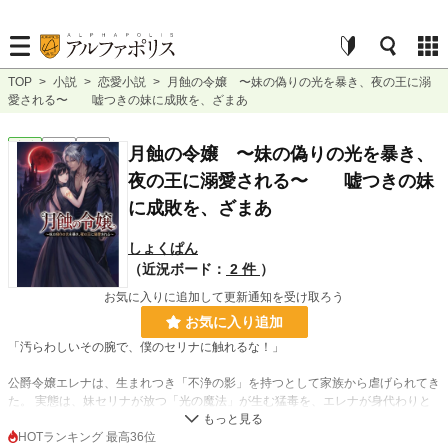
TOP
>
小説
>
恋愛小説
>
月蝕の令嬢 〜妹の偽りの光を暴き、夜の王に溺
愛される〜 嘘つきの妹に成敗を、ざまあ
恋愛
完結
長編
月蝕の令嬢 〜妹の偽りの光を暴き、
夜の王に溺愛される〜 嘘つきの妹
に成敗を、ざまあ
しょくぱん
（近況ボード：
2 件
）
お気に入りに追加して更新通知を受け取ろう
お気に入り追加
「汚らわしいその腕で、僕のセリナに触れるな！」
公爵令嬢エレナは、生まれつき「不浄の影」を持つとして家族から虐げられてき
た。 実態は、妹セリナが放つ「光の魔法」が生む猛毒を、エレナが身代わりと
なって吸い取っていただけ。 しかし、妹の暴走事故を自らの腕を焼いて防いだ
日、エレナは「聖女である妹を呪った」と冤罪をかけられる。
HOTランキング 最高36位