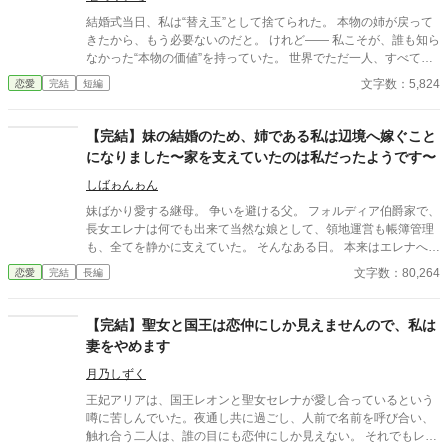
結婚式当日、私は“替え玉”として捨てられた。 本物の姉が戻って
きたから、もう必要ないのだと。 けれど—— 私こそが、誰も知ら
なかった“本物の価値”を持っていた。 世界でただ一人、すべてを
癒す力。 そして、その価値を知るただ一人の人が、皇帝となって
文字数：5,824
恋愛
完結
短編
私を迎えに来る。 これは、すべてを失った少女が、本当に必要と
される場所へ辿り着く物語。
【完結】妹の結婚のため、姉である私は辺境へ嫁ぐこと
になりました〜家を支えていたのは私だったようです〜
しばゎんゎん
妹ばかり愛する継母。 争いを避ける父。 フォルディア伯爵家で、
長女エレナは何でも出来て当然な娘として、領地運営も帳簿管理
も、全てを静かに支えていた。 そんなある日。 本来はエレナへの
縁談だった侯爵家との婚約は、妹へ譲られることになる。 代わり
文字数：80,264
恋愛
完結
長編
に与えられたのは、田舎と噂される辺境伯家への嫁入り。 けれ
ど…。 「これだけ働く人材を、放置していたのか」 辺境伯家だけ
は、エレナの価値を正しく見抜いていた。 これは、便利な娘とし
【完結】聖女と国王は恋仲にしか見えませんので、私は
て扱われていた令嬢が、初めてあなたが必要だと言われるまでの
妻をやめます
物語。
月乃しずく
王妃アリアは、国王レオンと聖女セレナが愛し合っているという
噂に苦しんでいた。夜通し共に過ごし、人前で名前を呼び合い、
触れ合う二人は、誰の目にも恋仲にしか見えない。 それでもレオ