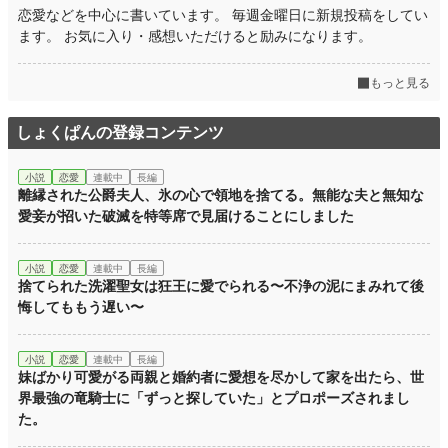
恋愛などを中心に書いています。 毎週金曜日に新規投稿をしてい
ます。 お気に入り・感想いただけると励みになります。
もっと見る
しょくぱんの登録コンテンツ
小説
恋愛
連載中
長編
離縁された公爵夫人、氷の心で領地を捨てる。無能な夫と無知な
愛妾が招いた破滅を特等席で見届けることにしました
小説
恋愛
連載中
長編
捨てられた洗濯聖女は狂王に愛でられる〜不浄の泥にまみれて後
悔してももう遅い〜
小説
恋愛
連載中
長編
妹ばかり可愛がる両親と婚約者に愛想を尽かして家を出たら、世
界最強の竜騎士に「ずっと探していた」とプロポーズされまし
た。