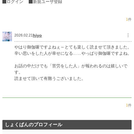
ログイン
新規ユーザ登録
お気に入り
166
24h.ポイント
21 pt
1
件
文字数
44,045
hiyo
︙
2026.02.21
更新日時
2026.02.03 19:40
初回公開日時
2026.01.11 12:20
やはり御伽噺ですよねぇ～とても楽しく読ませて頂きました。
辛い思いをした人が幸せになる……やっぱり御伽噺ですよね。
初回完結日時
2026.02.03 21:05
お話の中だけでも「苦労をした人」が報われるのは嬉しいで
週間ポイント
465 pt (15,081 位)
す。
月間ポイント
1,530 pt (18,801 位)
読ませて頂いて有難うございました。
年間ポイント
68,524 pt (8,191 位)
累計ポイント
68,524 pt (37,618 位)
1
件
しょくぱんのプロフィール