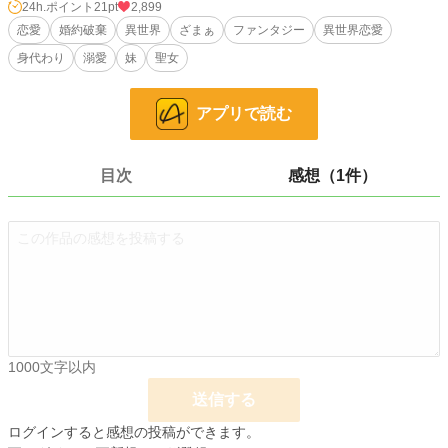
24h.ポイント
21pt
2,899
婚約者である第一王子に婚約破棄され、実家を追放され、魔物が巣食う「奈落」
恋愛
婚約破棄
異世界
ざまぁ
ファンタジー
異世界恋愛
へと突き落とされたエレナ。 死を覚悟した彼女を拾ったのは、夜の国を統べる
身代わり
溺愛
妹
聖女
伝説の龍神・ゼノスだった。
「これを不浄と言うのか？ 私には、世界で最も美しい星の楔に見えるが」
アプリで読む
彼に口づけで癒やされたエレナの腕からは炭化が剥がれ落ち、美しい「星の紋
章」が輝きだす。 実はエレナの力こそが、世界を再生させる唯一の「浄化」だ
ったのだ。
目次
感想（1件）
龍神の番（つがい）として溺愛され、美しく覚醒していくエレナ。 一方、彼女
を捨てた母国では、毒の吸い取り役がいなくなったことで妹の「光」が暴走。
大地は腐り、人々は倒れ、国は滅亡の危機に瀕していく。
「今さら『戻ってきて毒を吸ってくれ』ですって？ お断りです。私は夫様と幸
せになりますので」
これは、虐げられた影の令嬢が真の愛を知り、偽りの光に溺れた妹と国が自滅し
ていくのを高みの見物で眺める、大逆転の物語。
1000文字以内
小説
26,028 位 / 228,978 件
送信する
恋愛
11,242 位 / 66,398 件
ログインすると感想の投稿ができます。