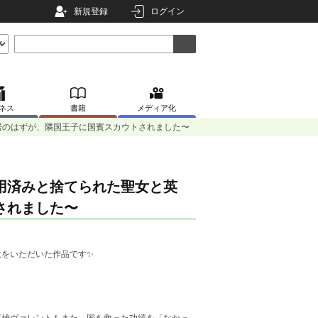
新規登録
ログイン
ネス
書籍
メディア化
居のはずが、隣国王子に国賓スカウトされました〜
用済みと捨てられた聖女と英
されました〜
をいただいた作品です✨️