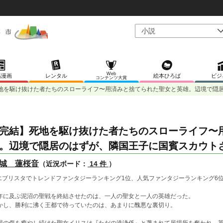
Web
稿漫画
レンタル
絵本ひろば
ビジ
コンテンツ大賞
地を駆け抜けた者たちのスローライフ〜用済みと捨てられた聖女と英雄。辺境で隠
完結】死地を駆け抜けた者たちのスローライフ〜
。辺境で隠居のはずが、隣国王子に国賓スカウト
城 蓮桜音
（近況ボード：
14 件
）
️エブリスタでトレンドファンタジーランキング1位、人気ファンタジーランキング6位
年に及ぶ泥沼の聖戦を終結させたのは、一人の聖女と一人の英雄だった。
かし、勝利に沸く王都で待っていたのは、あまりに醜悪な裏切り。