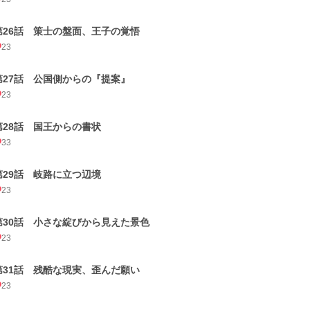
第26話 策士の盤面、王子の覚悟
23
第27話 公国側からの『提案』
23
第28話 国王からの書状
33
第29話 岐路に立つ辺境
23
第30話 小さな綻びから見えた景色
23
第31話 残酷な現実、歪んだ願い
23