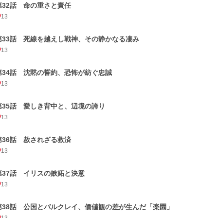
第32話 命の重さと責任
13
第33話 死線を越えし戦神、その静かなる凄み
13
第34話 沈黙の誓約、恐怖が紡ぐ忠誠
13
第35話 愛しき背中と、辺境の誇り
13
第36話 赦されざる救済
13
第37話 イリスの嫉妬と決意
13
第38話 公国とバルクレイ、価値観の差が生んだ「楽園」