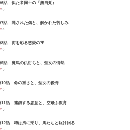
第6話 似た者同士の『無自覚』
45
第7話 隠された傷と、解かれた苦しみ
44
第8話 街を彩る慈愛の雫
46
第9話 魔馬の仇討ちと、聖女の情熱
45
第10話 命の重さと、聖女の後悔
46
第11話 連鎖する悪意と、空飛ぶ教育
45
第12話 噂は風に乗り、馬たちと駆け回る
45