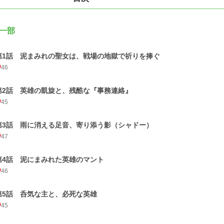
一部
第1話 泥まみれの聖女は、戦場の地獄で祈りを捧ぐ
46
第2話 英雄の凱旋と、残酷な『事務連絡』
45
第3話 雨に消える足音、寄り添う影（シャドー）
47
第4話 泥にまみれた英雄のマント
46
第5話 呑気な主と、必死な英雄
45