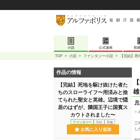
小説
公式漫画
投
TOP
>
小説
>
ファンタジー小説
>
【完結】死
作品の情報
【
【完結】死地を駆け抜けた者た
雄
ちのスローライフ〜用済みと捨
てられた聖女と英雄。辺境で隠
月
居のはずが、隣国王子に国賓ス
✨
カウトされました〜
ファンタジー
完結
長編
三
し
お気に入り追加