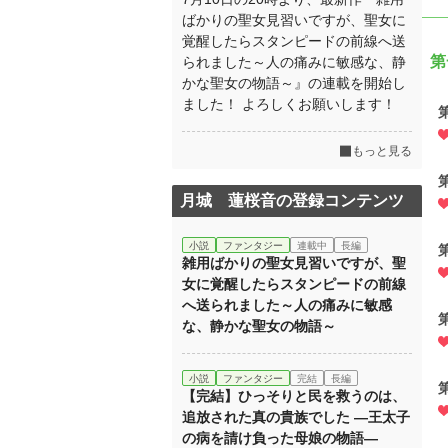
ばかりの聖女見習いですが、聖女に
覚醒したらスタンピードの前線へ送
第
られました～人の痛みに敏感な、静
かな聖女の物語～』の連載を開始し
ました！ よろしくお願いします！
もっと見る
月城 蓮桜音の登録コンテンツ
小説
ファンタジー
連載中
長編
雑用ばかりの聖女見習いですが、聖
女に覚醒したらスタンピードの前線
へ送られました～人の痛みに敏感
な、静かな聖女の物語～
小説
ファンタジー
完結
長編
【完結】ひっそりと民を救うのは、
追放された真の貴族でした ―王太子
の病を請け負った母娘の物語―