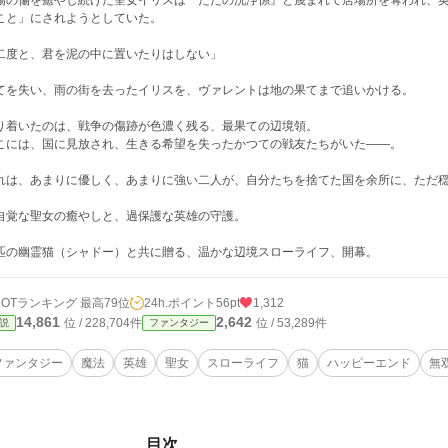
場の傷を癒やし続けた聖女イリスは『ただの洗浄係』と蔑まれて居場所を奪われ、
こと」にされようとしていた。
二度と、君を泥の中に置いたりはしない」
てを失い、雨の街を去ったイリスを、ヴァレントは地の果てまで追いかける。
り着いたのは、戦争の傷跡が色濃く残る、最果ての辺境領。
こには、国に見放され、生きる希望を失ったかつての戦友たちがいた――。
れは、あまりに優しく、あまりに強い二人が、自分たちを捨てた国を余所に、ただ
自覚な聖女の癒やしと、過保護な英雄の守護。
匹の幽霊猫（シャドー）と共に贈る、温かな辺境スローライフ、開幕。
HOTランキング 最高79位
24h.ポイント
56pt
1,312
14,861
2,642
位 / 228,704件
位 / 53,289件
説
ファンタジー
ファンタジー
魔法
英雄
聖女
スローライフ
猫
ハッピーエンド
無
目次