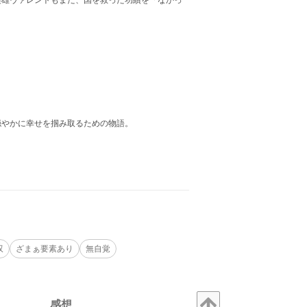
英雄ヴァレントもまた、国を救った功績を「なかっ
穏やかに幸せを掴み取るための物語。
双
ざまぁ要素あり
無自覚
感想