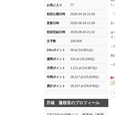
戦
た
お気に入り
77
「
初回公開日時
2026.04.20 21:00
更新日時
2026.06.04 21:00
全
初回完結日時
2026.06.04 21:42
辿
そ
文字数
100,836
こ
24h.ポイント
56 pt (14,861位)
無
週間ポイント
316 pt (19,338位)
一
月間ポイント
2,211 pt (14,967位)
年間ポイント
28,117 pt (15,829位)
小
累計ポイント
28,257 pt (59,978位)
月城 蓮桜音のプロフィール
7月10日の20時より、最新作『雑用