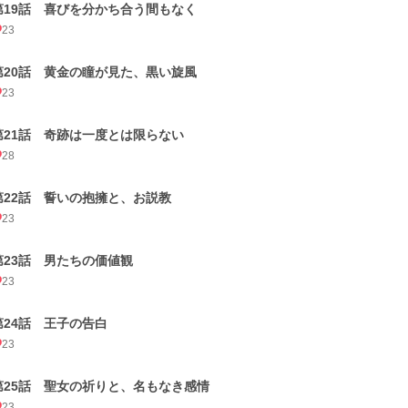
第19話 喜びを分かち合う間もなく
23
第20話 黄金の瞳が見た、黒い旋風
23
第21話 奇跡は一度とは限らない
28
第22話 誓いの抱擁と、お説教
23
第23話 男たちの価値観
23
第24話 王子の告白
23
第25話 聖女の祈りと、名もなき感情
23