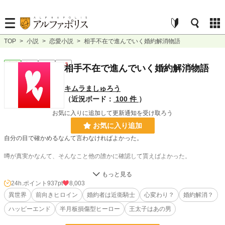
TOP
>
小説
>
恋愛小説
>
相手不在で進んでいく婚約解消物語
恋愛
完結
短編
R15
相手不在で進んでいく婚約解消物語
キムラましゅろう
（近況ボード：
100 件
）
お気に入りに追加して更新通知を受け取ろう
お気に入り追加
自分の目で確かめるなんて言わなければよかった。
噂が真実かなんて、そんなこと他の誰かに確認して貰えばよかった。
今、わたしの目の前にある光景が、それが単なる噂では無かったと物語る……。
24h.ポイント
937pt
8,003
王都で近衛騎士として働く婚約者に恋人が出来たという噂を確かめるべく単身王
異世界
前向きヒロイン
婚約者は近衛騎士
心変わり？
婚約解消？
都へ乗り込んだリリーが見たものは、婚約者のグレインが恋人と噂される女性の
ハッピーエンド
半月板損傷型ヒーロー
王太子はあの男
肩を抱いて歩く姿だった……。