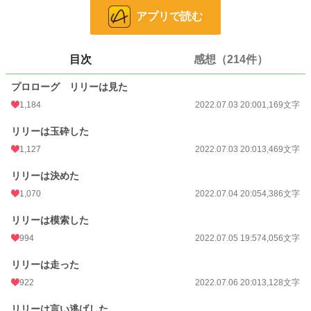
噂が真実と確信したリリーは領地に戻り、居候先の家族を巻き込んで婚約解消へ
アプリで読む
と向けて動き出す。
婚約者は遠く離れている為に不在だけど……☆
目次
感想（214件）
これは婚約者の心変わりを知った直後から、幸せになれる道を模索して突き進む
リリーの数日間の物語である。
プロローグ リリーは見た
果たしてリリーは幸せになれるのか。
1,184
2022.07.03 20:00
1,169文字
リリーは玉砕した
5〜7話くらいで完結を予定しているど短編です。
1,127
2022.07.03 20:01
3,469文字
完全ご都合主義、完全ノーリアリティでラストまで作者も突き進みます。
作中に現代的な言葉が出て来ても気にしてはいけません。
リリーは決めた
全て大らかな心で受け止めて下さい。
小説家になろうサンでも投稿します。
1,070
2022.07.04 20:05
4,386文字
Ｒ15は念のため……。
リリーは模索した
小説
1,485 位 / 229,022 件
994
2022.07.05 19:57
4,056文字
恋愛
875 位 / 66,403 件
リリーは走った
922
2022.07.06 20:01
3,128文字
お気に入り
3,961
24h.ポイント
937 pt
リリーは言い逃げした