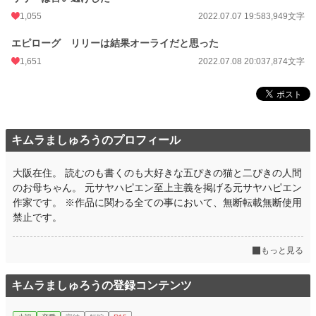
1,055
2022.07.07 19:58
3,949文字
文字数
28,031
エピローグ リリーは結果オーライだと思った
更新日時
2022.07.08 20:03
1,651
2022.07.08 20:03
7,874文字
初回公開日時
2022.07.03 20:00
初回完結日時
2022.07.09 06:21
週間ポイント
1,516 pt (6,448 位)
キムラましゅろうのプロフィール
月間ポイント
11,669 pt (3,910 位)
年間ポイント
204,293 pt (3,057 位)
大阪在住。 読むのも書くのも大好きな五ぴきの猫と二ぴきの人間
のお母ちゃん。 元サヤハピエン至上主義を掲げる元サヤハピエン
累計ポイント
1,781,974 pt (3,212 位)
作家です。 ※作品に関わる全ての事において、無断転載無断使用
禁止です。
もっと見る
キムラましゅろうの登録コンテンツ