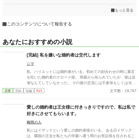
もっと見る
このコンテンツについて報告する
あなたにおすすめの小説
[完結] 私を嫌いな婚約者は交代します
シマ
私、ハリエットには婚約者がいる。初めての顔合わせの時に暴言
を吐いた婚約者のクロード様。 両親から叱られていたが、彼は反
省なんてしていなかった。 その後の交流には不参加もしくは当日
のキャンセル。繰り返される不誠実な態度に、もう我慢の限界で
文字数：19,767
恋愛
完結
短編
R15
す。婚約者を交代させて頂きます。
愛しの婚約者は王女様に付きっきりですので、私は私で
好きにさせてもらいます。
梅雨の人
私にはイザックという愛しの婚約者様がいる。 ある日イザック
は、隣国の王女が私たちの学園へ通う間のお世話係を任されるこ