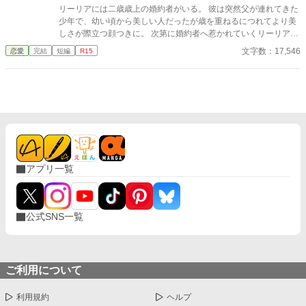
ていき。
リーリアには二歳歳上の婚約者がいる。 彼は突然父が連れてきた
少年で、幼い頃から美しい人だったが歳を重ねるにつれてより美
しさが際立つ顔つきに。 次第に婚約者へ惹かれていくリーリア。
しかし彼にとっては世間体のための結婚だった。 そんなお飾り妻
文字数：17,546
恋愛
完結
短編
R15
リーリアとその夫の話。
アプリ一覧
公式SNS一覧
ご利用について
利用規約
ヘルプ