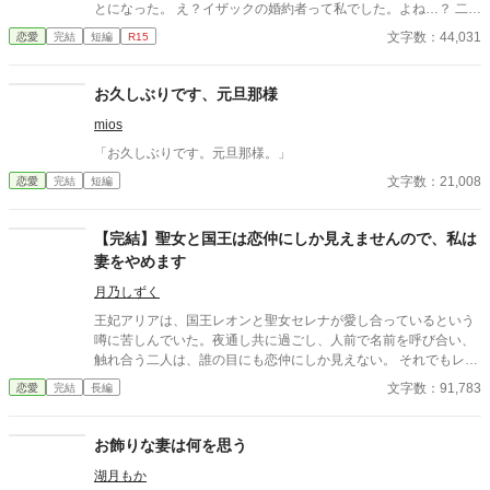
とになった。 え？イザックの婚約者って私でした。よね…？ 二人
の仲睦まじい様子を見聞きするたびに、私の心は折れてしまいま
文字数：44,031
恋愛
完結
短編
R15
した。 ええ、バッキバキに。 もういいですよね。あとは好きにさ
せていただきます。
お久しぶりです、元旦那様
mios
「お久しぶりです。元旦那様。」
文字数：21,008
恋愛
完結
短編
【完結】聖女と国王は恋仲にしか見えませんので、私は
妻をやめます
月乃しずく
王妃アリアは、国王レオンと聖女セレナが愛し合っているという
噂に苦しんでいた。夜通し共に過ごし、人前で名前を呼び合い、
触れ合う二人は、誰の目にも恋仲にしか見えない。 それでもレオ
ンは「国を守るために必要なことだ」と妻の痛みに気づかず、セ
文字数：91,783
恋愛
完結
長編
レナも王妃の席へ座り、妻のように振る舞い続ける。ついに礼拝
堂で、アリアは皆の前で二人を問いただす。 「お二人には、本当
に呆れましたわ」そして結婚指輪をレオンへ投げつけ、「私は、
お飾りな妻は何を思う
あなたの妻をやめます」と宣言する。だが王妃が去った直後、妻
湖月もか
になったつもりで振る舞う聖女へ、王宮中の視線は冷たく変わっ