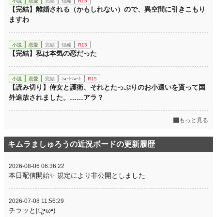
小説
恋愛
完結
短編
R15
【完結】離婚される（かもしれない）ので、異空間に引きこもり
ますわ
小説
恋愛
完結
短編
R15
【完結】私は本気の恋だった
小説
恋愛
完結
ｼｮｰﾄｼｮｰﾄ
R15
【読み切り】侍女と護衛、それとたっぷりのお小遣いを貰って国
外追放されました。……アラ？
もっと見る
キムラましゅろうの近況ボードの更新履歴
2026-08-06 06:36:22
本日配信開始✨ 規定により非公開としました
2026-07-08 11:56:29
チラッと|ू•ω•)