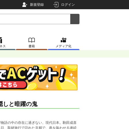
新規登録
ログイン
ネス
書籍
メディア化
隠しと暗躍の鬼
ど物語の中の存在に過ぎない、現代日本。駒田成喜
る日、取材旅行で訪れた京都で、巷を賑わせる連続