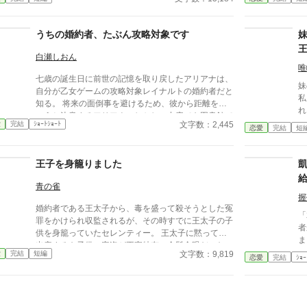
運命は大きく動き出す。 冷酷と恐れられる皇帝が、
い
なぜか彼女だけには甘すぎて――。
うちの婚約者、たぶん攻略対象です
白瀬しおん
唯
七歳の誕生日に前世の記憶を取り戻したアリアナは、
妹
自分が乙女ゲームの攻略対象レイナルトの婚約者だと
私
知る。 将来の面倒事を避けるため、彼から距離を置
れ
こうと決意するアリアナ。しかし、中庭でも図書館で
れ
文字数：2,445
愛
完結
ｼｮｰﾄｼｮｰﾄ
も購買でも、なぜか行く先々でレイナルトと遭遇して
恋愛
完結
短
族
しまう。 避けているはずなのに近づいてくる婚約
ン
者。そんな彼には、アリアナを追いかける理由がある
王子を身籠りました
ようで――。
青の雀
握
婚約者である王太子から、毒を盛って殺そうとした冤
「
罪をかけられ収監されるが、その時すでに王太子の子
者
供を身籠っていたセレンティー。 王太子に黙って、
ました。 ―
出産するも子供の容姿が王家特有の金髪金眼だった。
医
文字数：9,819
愛
完結
短編
再び、王太子が毒を盛られ、死にかけた時、我が子と
恋愛
完結
ｼｮｰ
たのです
対面するが…というお話。
食
お
た