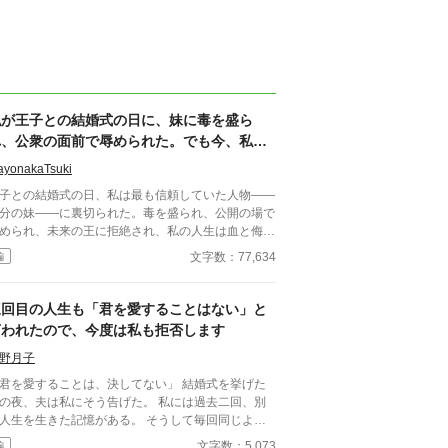
私が王子との結婚式の日に、妹に毒を盛ら
れ、公衆の面前で辱められた。でも今、私は
時を戻し、運命を変えに来た。
ayonakaTsuki
子との結婚式の日、私は最も信頼していた人物――
分の妹――に裏切られた。毒を盛られ、公開の場で
められ、未来の王に拒絶され、私の人生は血と侮辱
中でそこで終わったかのように思えた。しかし、死
文字数：77,634
編
私を迎えたとき、不可能なことが起きた――私は同
回廊で、祭壇の前で目を覚まし、あらゆる涙、嘘、
して一撃の記憶をそのまま覚えていた。今、二度目
三回目の人生も「君を愛することはない」と
チャンスを得た私は、ただ一つの使命を持つ――真
言われたので、今度は私も拒否します
を突き止め、奪われたものを取り戻し、私を破滅さ
た者たちにその代償を払わせる。もはや、何も以前
野月子
ままではない。何も許されない。
君を愛することは、決してない」 結婚式を挙げた
の夜、夫は私にそう告げた。 私には過去二回、別
人生を生きた記憶がある。 そうして毎回同じよう
れてきた。 逃げた一回目、我慢した二回目。
文字数：5,073
編