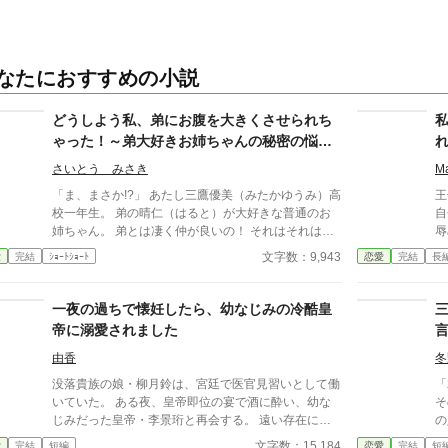
なたにおすすめの小説
どうしよう私、弟にお腹を大きくさせられち
ゃった！～弟大好きお姉ちゃんの秘密の悩み
～
さいとう みさき
M
「ま、まさか!?」 あたし三鷹優美（みたかゆうみ）高
王
校一年生。 弟の晴仁（はると）が大好きな普通のお
自
姉ちゃん。 弟とは凄く仲が良いの！ それはそれはも
辱
のすごく‥‥‥ 「あん、晴仁いきなりそんなのお口
の
文字数：9,943
愛
完結
ｼｮｰﾄｼｮｰﾄ
恋愛
完結
長
に入らないよぉ～♡」 そんな関係のあたしたち。 で
が
もある日トイレであたしはアレが来そうなのになかな
じ
か来ないのも気にもせずスカートのファスナーを上げ
そ
一夜の過ちで懐妊したら、幼なじみの冷酷皇
ると‥‥‥ 「うそっ！ お腹が出て来てる!?」 お姉
の
帝に溺愛されました
ちゃんの秘密の悩みです。
実
せ
由香
冬
の
没落貴族の娘・柳月鈴は、宮廷で医官見習いとして働
「
いていた。 ある夜、皇帝即位の宴で酒に酔い、幼な
そ
じみだった皇帝・李景珩と再会する。 遠い存在にな
の
ったはずの彼。 けれど、その夜をきっかけに月鈴の
に言わ
文字数：15,184
愛
完結
短編
恋愛
完結
短