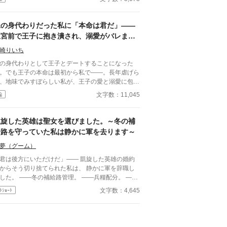
ずれも上手くいかなかった。 だから今回は。
妹の身代わりだった私に「本命は君だ」――
王宮前で王子に抱き潰され、溺愛がバレまし
た。～私が虐げられるきっかけになった少年
崎りいち
が、私と王子を結び付
の身代わりとして王子とデートすることになった
。でも王子の本命は最初から私で――。長年虐げら
、地味でみすぼらしい私が、王子の愛と溺愛に包ま
、ついに幸せを掴む甘々ラブファンタジー。妹や家
文字数：11,045
編
との誤解、影武者の存在も絡み、ハラハラと胸キュ
が止まらない物語。
凱旋した英雄は聖女を選びました。～冬の補
給路を守っていた私は静かに軍を去ります～
夢（グーム）
君は後方にいただけだ」―― 凱旋した英雄の婚約
からそう切り捨てられた私は、 静かに軍を辞職し
―冬の補給路管理。 ――兵糧配分。 ――
薬品輸送。 ――損耗率管理。 全部、私の仕事だっ
文字数：4,645
ﾄｼｮｰﾄ
が。 三週間後、 王国軍は補給崩壊。 「なぜ
糧が届かない！」 「なぜ兵が飢える！」 ……逆に
聞きしますが、 今まで“なぜか全部上手く回ってい
”理由を、 一度でも考えたことはありましたか？ こ