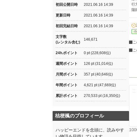
行
初回公開日時
2021.06.16 14:39
陽
更新日時
2021.06.16 14:39
初回完結日時
2021.06.16 14:39
小
文字数
146,671
(レンタル含む)
こ
こ
24h.ポイント
0 pt (228,608位)
週間ポイント
126 pt (31,014位)
月間ポイント
357 pt (40,646位)
年間ポイント
4,621 pt (47,669位)
累計ポイント
270,533 pt (16,350位)
桔梗楓のプロフィール
10
ハッピーエンドを念頭に、読みやす
い物語を目指しています。