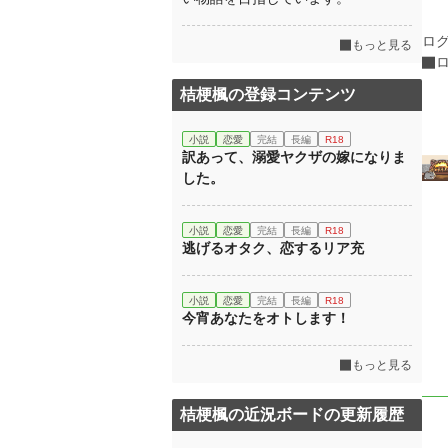
ロ
もっと見る
桔梗楓の登録コンテンツ
小説
恋愛
完結
長編
R18
訳あって、溺愛ヤクザの嫁になりま
した。
小説
恋愛
完結
長編
R18
逃げるオタク、恋するリア充
小説
恋愛
完結
長編
R18
今宵あなたをオトします！
もっと見る
桔梗楓の近況ボードの更新履歴