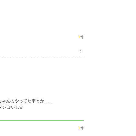
1
件
︙
ちゃんのやってた事とか……
ケメンぽいしw
1
件