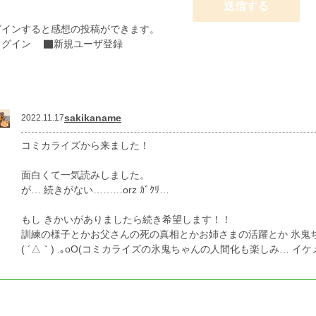
送信する
グインすると感想の投稿ができます。
ログイン
新規ユーザ登録
sakikaname
2022.11.17
コミカライズから来ました！
面白くて一気読みしました。
が… 続きがない………orz ｶﾞｸﾘ…
もし きかいがありましたら続き希望します！！
訓練の様子とかお父さんの死の真相とかお姉さまの活躍とか 氷鬼
( ´△｀) .｡oO(コミカライズの氷鬼ちゃんの人間化も楽しみ… イ