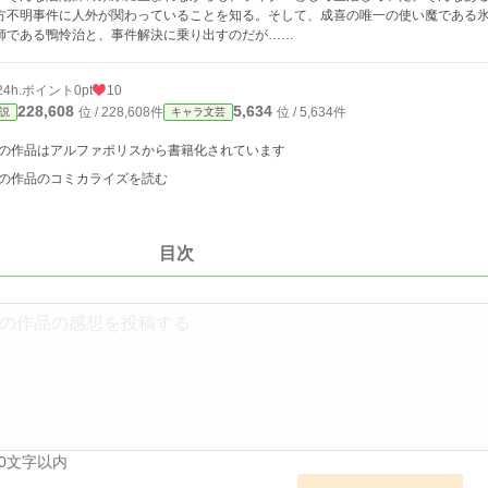
方不明事件に人外が関わっていることを知る。そして、成喜の唯一の使い魔である
師である鴨怜治と、事件解決に乗り出すのだが……
24h.ポイント
0pt
10
228,608
5,634
位 / 228,608件
位 / 5,634件
説
キャラ文芸
の作品はアルファポリスから書籍化されています
の作品のコミカライズを読む
目次
00文字以内