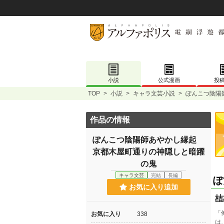
小説
公式漫画
投
TOP
>
小説
>
キャラ文芸小説
>
ぽんこつ陰陽
作品の情報
ぽんこつ陰陽師あやかし縁起
京都木屋町通りの神隠しと暗躍
の鬼
キャラ文芸
完結
長編
ぽ
お気に入り追加
桔
「
お気に入り
338
は