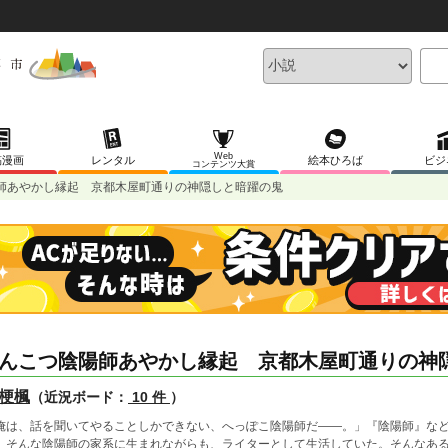
Web
稿漫画
レンタル
絵本ひろば
ビジ
コンテンツ大賞
師あやかし縁起 京都木屋町通りの神隠しと暗躍の鬼
んこつ陰陽師あやかし縁起 京都木屋町通りの神
梗楓
（近況ボード：
10 件
）
俺は、話を聞いてやることしかできない、へっぽこ陰陽師だ――。」『陰陽師』な
、そんな陰陽師の家系に生まれながらも、ライターとして生活していた。そんなあ