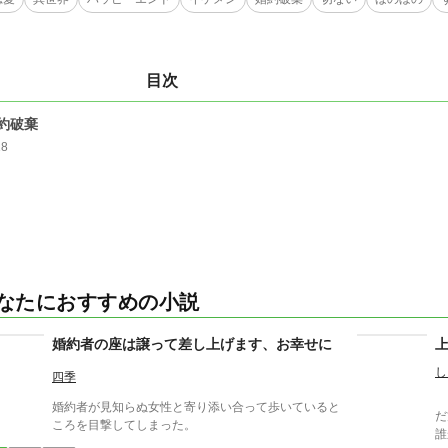
目次
約破棄
18
なたにおすすめの小説
婚約者の座は譲って差し上げます、お幸せに
し
四季
ア
婚約者が見知らぬ女性と寄り添い合って歩いていると
だ方だ。 
ころを目撃してしまった。
誰