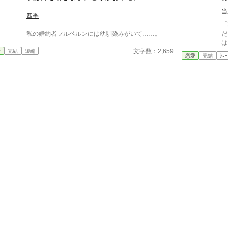
出
当
ン
四季
「
私の婚約者フルベルンには幼馴染みがいて……。
だ
は
文字数：2,659
愛
完結
短編
た。 避け続ける彼を求
恋愛
完結
ｼｮｰ
日
夜
こ
り
迷
も