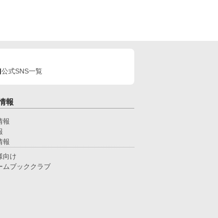
公式SNS一覧
情報
情報
報
情報
様向け
ームブッククラブ