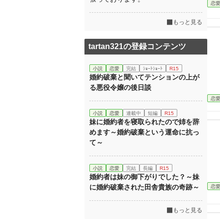
恋
もっと見る
tartan321の登録コンテンツ
小説
恋愛
完結
ｼｮｰﾄｼｮｰﾄ
R15
婚約破棄と聞いてテンションの上が
る悪役令嬢の後日談
恋
小説
恋愛
連載中
短編
R15
妹に婚約者を寝取られたので姉を辞
めます～婚約破棄という運命に抗っ
て～
小説
恋愛
完結
長編
R15
婚約者は妹の御下がりでした？～妹
に婚約破棄された田舎貴族の奇跡～
恋
もっと見る