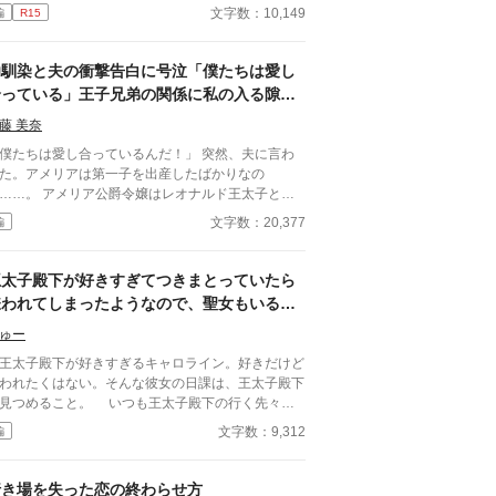
選ばれたメリッサ・オードバーン子爵令嬢は、自身
文字数：10,149
編
R15
果報者と信じて疑っていなかった。 彼が屋敷の
イドと関係を持っていると知る事になる、その時ま
愛人がいる事など珍しくもない。そ
幼馴染と夫の衝撃告白に号泣「僕たちは愛し
な事は分かっているつもりだった。分かっていてそ
合っている」王子兄弟の関係に私の入る隙間
も、許せなかった。 メリッサにとってアイル
がない！
ートは、本心から愛した人だったから。
藤 美奈
僕たちは愛し合っているんだ！」 突然、夫に言わ
た。アメリアは第一子を出産したばかりなの
メリア公爵令嬢はレオナルド王太子と結
して、アメリアは王太子妃になった。 アメリアの
文字数：20,377
編
馴染のウィリアム。アメリアの夫はレオナルド。二
弟王子。 二人は、仲が良い兄弟だと思ってい
けど予想以上だった。二人の親密さに、私は入る隙
王太子殿下が好きすぎてつきまとっていたら
がなさそうだと思っていたら本当になかったなん
嫌われてしまったようなので、聖女もいるこ
……。
とだし悪役令嬢の私は退散することにしまし
ゅー
た。
太子殿下が好きすぎるキャロライン。好きだけど
われたくはない。そんな彼女の日課は、王太子殿下
見つめること。 いつも王太子殿下の行く先々に
没して王太子殿下を見つめていたが、ついにそんな
文字数：9,312
編
活が終わるときが来る。 聖女が現れたのだ。そ
て、さらにショックなことに、自分が乙女ゲームの
界に転生していてそこで悪役令嬢だったことを思い
行き場を失った恋の終わらせ方