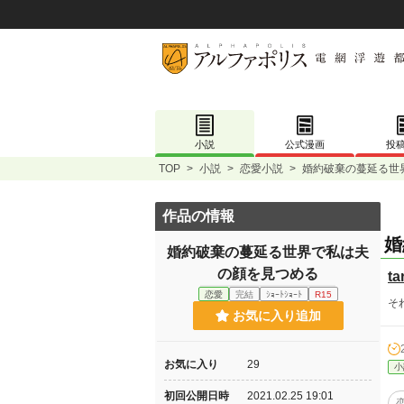
小説
公式漫画
投
TOP
>
小説
>
恋愛小説
>
婚約破棄の蔓延る世
作品の情報
婚
婚約破棄の蔓延る世界で私は夫
の顔を見つめる
ta
恋愛
完結
ｼｮｰﾄｼｮｰﾄ
R15
そ
お気に入り追加
お気に入り
29
小
初回公開日時
2021.02.25 19:01