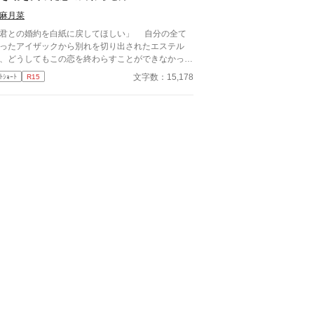
す。 王太子殿下に嫌われたくはないキャロライ
麻月菜
は、王太子殿下の前から姿を消すことにした。そん
なお話です。 ちょっと切ないお話です。
君との婚約を白紙に戻してほしい」 自分の全て
ったアイザックから別れを切り出されたエステル
、どうしてもこの恋を終わらすことができなかっ
めて、復縁を願って、あの
文字数：15,178
ﾄｼｮｰﾄ
R15
聞けなかった答えを得るために、エステルは王城の
会に出席する。 しかしやっと再会できた、そ
には見たくない現実が待っていて…… 恋の終わ
を見届ける貴族青年と、行き場を失った恋の中をさ
う令嬢の終わりと始まりの物語。 ※他のサイトに
重複投稿しています。