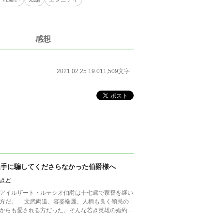
感想
2021.02.25 19:01
1,509文字
上手に騙してくださらなかった伯爵様へ
きど
イルザート・ルテシオ伯爵は十七歳で家督を継い
文武両道、容姿端麗、人柄も良く領民の
からも愛される方だった。そんな若き英雄の婚約者