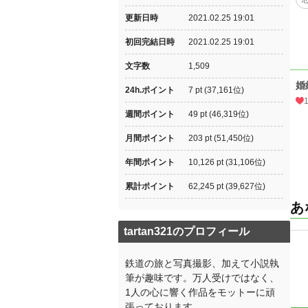
更新日時
2021.02.25 19:01
初回完結日時
2021.02.25 19:01
文字数
1,509
婚
24h.ポイント
7 pt (37,161位)
週間ポイント
49 pt (46,319位)
月間ポイント
203 pt (51,450位)
年間ポイント
10,126 pt (31,106位)
累計ポイント
62,245 pt (39,627位)
あ
tartan321のプロフィール
鉄道の旅と写真撮影、加えて小説執
筆が趣味です。万人受けではなく、
1人の心に響く作品をモットーに頑
張っております。