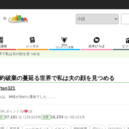
Web
稿漫画
レンタル
絵本ひろば
ビジ
コンテンツ大賞
界で私は夫の顔を見つめる
約破棄の蔓延る世界で私は夫の顔を見つめる
rtan321
れは、神様が決めた運命でした……。
24h.ポイント
7pt
18
37,161
16,234
位 / 228,622件
位 / 66,321件
説
恋愛
恋愛
異世界
ハッピーエンド
イケメン
婚約破棄
切ない
ほのぼの