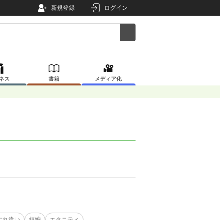
新規登録
ログイン
ネス
書籍
メディア化
すれ違い
短編
エタニティ