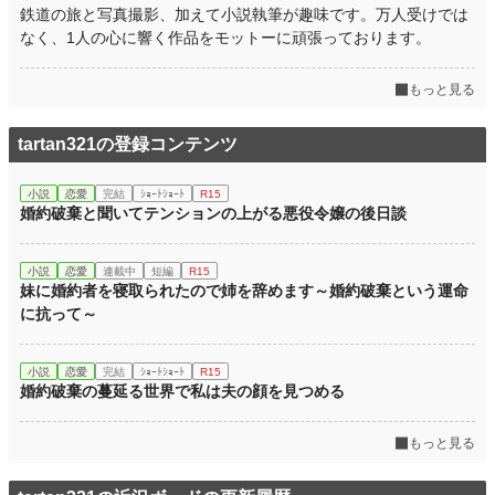
鉄道の旅と写真撮影、加えて小説執筆が趣味です。万人受けでは
なく、1人の心に響く作品をモットーに頑張っております。
もっと見る
tartan321の登録コンテンツ
小説
恋愛
完結
ｼｮｰﾄｼｮｰﾄ
R15
婚約破棄と聞いてテンションの上がる悪役令嬢の後日談
小説
恋愛
連載中
短編
R15
妹に婚約者を寝取られたので姉を辞めます～婚約破棄という運命
に抗って～
小説
恋愛
完結
ｼｮｰﾄｼｮｰﾄ
R15
婚約破棄の蔓延る世界で私は夫の顔を見つめる
もっと見る