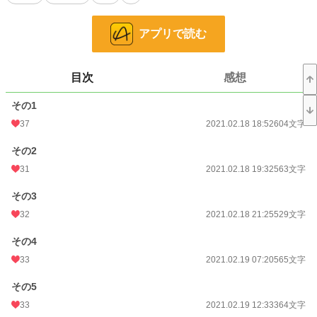
小説
21,810 位 / 228,619 件
恋愛
9,571 位 / 66,320 件
アプリで読む
お気に入り
789
24h.ポイント
28 pt
目次
感想
文字数
30,052
その1
37
2021.02.18 18:52
604文字
更新日時
2021.02.26 19:22
初回公開日時
その2
2021.02.18 18:52
31
2021.02.18 19:32
563文字
初回完結日時
2021.02.26 19:31
その3
週間ポイント
281 pt (20,659 位)
32
2021.02.18 21:25
529文字
月間ポイント
1,017 pt (23,888 位)
その4
年間ポイント
20,963 pt (19,490 位)
33
2021.02.19 07:20
565文字
累計ポイント
382,216 pt (12,811 位)
その5
33
2021.02.19 12:33
364文字