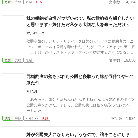
文字数：14,184
恋愛
完結
短編
R15
とになった。すぐに荷物をまとめるんだ。一週間後には結婚式
だ」 困惑するセラフィナに対して、冷酷にも時間は進み続け、
結婚生活が始まる。
妹の婚約者自慢がウザいので、私の婚約者を紹介したい
と思います～妹はただ私から大切な人を奪っただけ～
マルローネ
侯爵令嬢のアメリア・リンバークは妹のカリファに婚約者のラニ
ッツ・ポドールイ公爵を奪われた。 だが、アメリアはその後に第
一王子殿下のゼラスト・ファーブセンと婚約することになる。 し
かし、その事実を知らなかったカリファはアメリアに対して、ラ
文字数：19,050
恋愛
完結
短編
ニッツを自慢するようになり──。
元婚約者の落ちぶれた公爵と寝取った妹が同伴でやって
来た件
岡暁舟
「あらあら、随分と落ちぶれたんですね」 私は元婚約者のポイツ
公爵に声をかけた。そして、公爵の傍には彼を寝取った妹のペニ
ーもいた。
文字数：1,984
恋愛
完結
ｼｮｰﾄｼｮｰﾄ
R15
妹が公爵夫人になりたいようなので、譲ることにしま