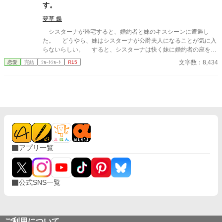
す。
夢草 蝶
シスターナが帰宅すると、婚約者と妹のキスシーンに遭遇し
た。 どうやら、妹はシスターナが公爵夫人になることが気に入
らないらしい。 すると、シスターナは快く妹に婚約者の座を譲
ると言って── 本編とおまけの二話構成の予定です。
文字数：8,434
恋愛
完結
ｼｮｰﾄｼｮｰﾄ
R15
アプリ一覧
公式SNS一覧
ご利用について