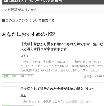
tartan321の近況ボードの更新履歴
まだ投稿がありません
このコンテンツについて報告する
あなたにおすすめの小説
【完結】妹ばかり愛され追い出された姉ですが、無口な
夫と暮らす日々が幸せすぎます
コトミ
セラフィナは、実の親と、妹によって、家から追い出されるこ
ととなった。セラフィナがまだ幼い頃、両親は病弱なカタリナの
ため設備環境が良い王都に移り住んだ。姉のセラフィナは元々両
親とともに住んでいた田舎に使用人のマーサの二人きりで暮らす
文字数：49,692
恋愛
完結
短編
R15
こととなった。お金のない子爵家な上にカタリナのためお金を稼
がなくてはならないため、子供二人を王都で暮らすには無理があ
るとセラフィナだけ残されたのだ。そしてセラフィナが１９歳の
舌を切られて追放された令嬢が本物の聖女でした。
時、３人が家へ戻ってきた。その理由はカタリナの婚約が上手く
克全
いかず王宮にいずらくなったためだ。やっと家族で暮らせると心
待ちにしていたセラフィナは帰宅した父に思いがけないことを告
「カクヨム」と「小説家になろう」にも投稿しています。
げられる。 「お前はジェラール・モンフォール伯爵と結婚するこ