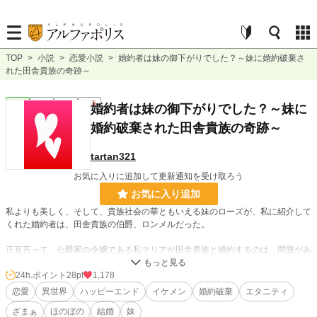
TOP
>
小説
>
恋愛小説
>
婚約者は妹の御下がりでした？～妹に婚約破棄さ
れた田舎貴族の奇跡～
恋愛
完結
長編
R15
婚約者は妹の御下がりでした？～妹に
婚約破棄された田舎貴族の奇跡～
tartan321
お気に入りに追加して更新通知を受け取ろう
お気に入り追加
私よりも美しく、そして、貴族社会の華ともいえる妹のローズが、私に紹介して
くれた婚約者は、田舎貴族の伯爵、ロンメルだった。
正直言って、公爵家の令嬢である私マリアが田舎貴族と婚約するのは、問題があ
ると思ったが、ロンメルは素朴でいい人間だった。
24h.ポイント
28pt
1,178
ところが、このロンメル、単なる田舎貴族ではなくて……。
恋愛
異世界
ハッピーエンド
イケメン
婚約破棄
エタニティ
ざまぁ
ほのぼの
結婚
妹