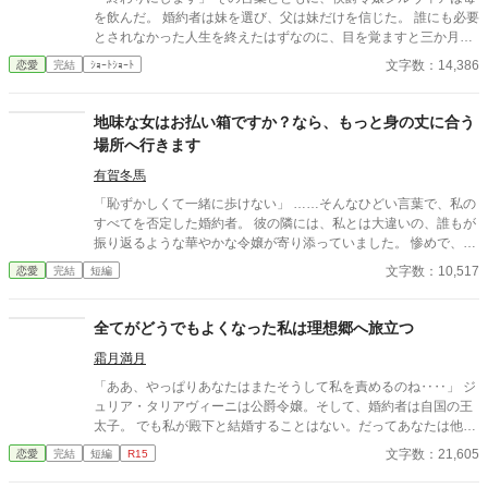
を飲んだ。 婚約者は妹を選び、父は妹だけを信じた。 誰にも必要
とされなかった人生を終えたはずなのに、目を覚ますと三か月前
へと時間は巻き戻っていた。 もう、誰かに愛されるためだけに生
文字数：14,386
恋愛
完結
ｼｮｰﾄｼｮｰﾄ
きるのはやめよう。 そう決めた彼女は、静かに運命を書き換えて
いく。 これは、一度死んだ少女が、自分自身の人生を取り戻すた
めの物語。
地味な女はお払い箱ですか？なら、もっと身の丈に合う
場所へ行きます
有賀冬馬
「恥ずかしくて一緒に歩けない」 ……そんなひどい言葉で、私の
すべてを否定した婚約者。 彼の隣には、私とは大違いの、誰もが
振り返るような華やかな令嬢が寄り添っていました。 惨めで、哀
れで、息をすることさえ苦しい。 冷たい視線に晒され、逃げるよ
文字数：10,517
恋愛
完結
短編
うに走り出した私に、残されたものはもう何もありません。
全てがどうでもよくなった私は理想郷へ旅立つ
霜月満月
「ああ、やっぱりあなたはまたそうして私を責めるのね‥‥」 ジ
ュリア・タリアヴィーニは公爵令嬢。そして、婚約者は自国の王
太子。 でも私が殿下と結婚することはない。だってあなたは他の
人を選んだのだもの。『前』と変わらず━━ これはとある能力を
文字数：21,605
恋愛
完結
短編
R15
持つ一族に産まれた令嬢と自身に掛けられた封印に縛られる王太
子の遠回りな物語。 ※なろう様で投稿済みの作品です。 ※画像は