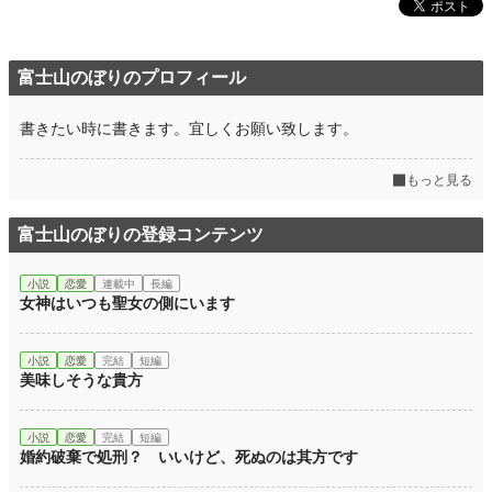
富士山のぼりのプロフィール
書きたい時に書きます。宜しくお願い致します。
もっと見る
富士山のぼりの登録コンテンツ
小説
恋愛
連載中
長編
女神はいつも聖女の側にいます
小説
恋愛
完結
短編
美味しそうな貴方
小説
恋愛
完結
短編
婚約破棄で処刑？ いいけど、死ぬのは其方です