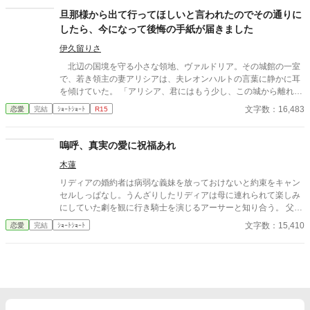
ジュリアの婚約披露の時のイメージです。
旦那様から出て行ってほしいと言われたのでその通りに
したら、今になって後悔の手紙が届きました
伊久留りさ
北辺の国境を守る小さな領地、ヴァルドリア。その城館の一室
で、若き領主の妻アリシアは、夫レオンハルトの言葉に静かに耳
を傾けていた。 「アリシア、君にはもう少し、この城から離れて
もらいたい」 レオンハルトの声は、いつものように低く、落ち
文字数：16,483
恋愛
完結
ｼｮｰﾄｼｮｰﾄ
R15
着いていた。しかし、その言葉の意味は、アリシアにとってあま
りにも唐突で、あまりにも冷たいものだった。 「……離れる、と
はどういう意味でございますか」 「つまり、この城にいないでほ
嗚呼、真実の愛に祝福あれ
しい、ということだ。しばらくの間、君には別の場所で暮らして
木蓮
もらいたい」 アリシアは、ゆっくりと目を閉じた。指先がわず
かに震えるのを、彼女は必死に抑えていた。この男の前で、自分
リディアの婚約者は病弱な義妹を放っておけないと約束をキャン
が動揺している姿を見せたくなかったからだ。
セルしっぱなし。うんざりしたリディアは母に連れられて楽しみ
にしていた劇を観に行き騎士を演じるアーサーと知り合う。 父か
ら条件付きで婚約者との婚約解消の許可をもらったリディアはせ
文字数：15,410
恋愛
完結
ｼｮｰﾄｼｮｰﾄ
っせと劇を観にいってアーサーと仲良くなる。 しかし、婚約者が
義妹を連れて観劇に押しかけて来たことをきっかけに非常識な2
人の暴走に巻き込まれ、アーサーを巻きこんだ喜劇（？）の幕が
上がる――。 推し活していたら恋が叶って脳みそ花畑婚約者たち
もさっくり撃退した、ゆるふわ恋愛劇。