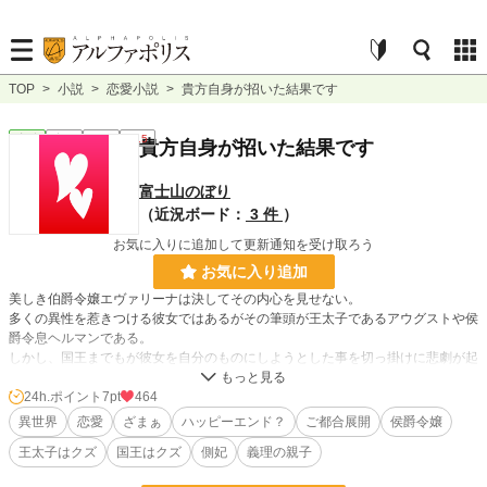
TOP
>
小説
>
恋愛小説
>
貴方自身が招いた結果です
恋愛
完結
短編
R15
貴方自身が招いた結果です
富士山のぼり
（近況ボード：
3 件
）
お気に入りに追加して更新通知を受け取ろう
お気に入り追加
美しき伯爵令嬢エヴァリーナは決してその内心を見せない。
多くの異性を惹きつける彼女ではあるがその筆頭が王太子であるアウグストや侯
爵令息ヘルマンである。
しかし、国王までもが彼女を自分のものにしようとした事を切っ掛けに悲劇が起
きる。
隠されたエヴァリーナの内心は。そして彼女に群がる男達の行く末は。
24h.ポイント
7pt
464
異世界
恋愛
ざまぁ
ハッピーエンド？
ご都合展開
侯爵令嬢
・暗めのお話です。
王太子はクズ
国王はクズ
側妃
義理の親子
・暴力・性的描写が若干あるのでR１５です。