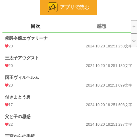
小説
38,720 位 / 228,940 件
アプリで読む
恋愛
16,742 位 / 66,396 件
お気に入り
361
目次
感想
24h.ポイント
7 pt
侯爵令嬢エヴァリーナ
20
2024.10.20 18:25
1,250文字
文字数
27,388
王太子アウグスト
更新日時
2023.05.04 12:10
20
2024.10.20 18:25
1,180文字
初回公開日時
2023.04.29 20:00
国王ヴィルヘルム
初回完結日時
2023.05.04 12:10
20
2024.10.20 18:25
1,099文字
週間ポイント
77 pt (38,197 位)
付きまとう男
月間ポイント
434 pt (37,113 位)
17
2024.10.20 18:25
1,508文字
年間ポイント
8,105 pt (35,557 位)
父と子の思惑
累計ポイント
202,243 pt (19,844 位)
22
2024.10.20 18:25
1,297文字
王宮からの手紙