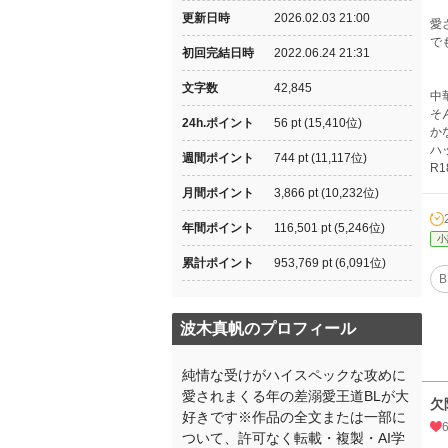
更新日時
2026.02.03 21:00
愛
で
初回完結日時
2022.06.24 21:31
文字数
42,845
中
そ
24h.ポイント
56 pt (15,410位)
か
ハ
週間ポイント
744 pt (11,117位)
R
月間ポイント
3,866 pt (10,232位)
年間ポイント
116,501 pt (5,246位)
小
累計ポイント
953,769 pt (6,091位)
B
波木真帆のプロフィール
純情な受けがハイスペックな攻めに
愛されまくる年の差溺愛王道BLが大
欠
好きです※作品の全文または一部に
ついて、許可なく転載・複製・AI学