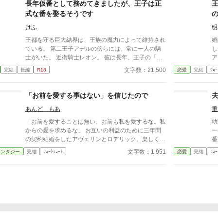
長年仮番として務めてきましたが、王子は正
式な番を娶るそうです
けふ
明
王都を守る巨大結界は、王族の魔力によって維持され
婚
ている。 第二王子アデルの傍らには、常に一人の騎
し
士がいた。 近衛騎士レオン。 彼は長年、王子の「仮
ア
番」として特別な任務を担っている。 しかし王子
に婚
文字数：21,500
完結
長編
R18
恋愛
完結
ｼｮｰ
は、他国の王女との正式な番契約が決まってしまっ
え
た。 仮番の役目は、そこで終わるはずだった。 だが
で
結界塔で行われる儀式の中で、 二人の関係は次第に
「お前を愛する事はない」を信じたので
変わり始める。 王族と騎士。 主と臣下。 越えてはな
あんど もあ
重
らない境界を前にしても、 王子は騎士の手を取る。
「共に立て」 ※オメガバースではありません ※ふん
「お前を愛することは無い。お前も私を愛するな。私
幼
わり読んでください ※なんでも許せる方向け ※イラ
からの愛を求めるな」 お互いの利益のために三年間
ー
ストはChatGPTさん
の契約結婚をしたアヴェリンとロデリック。楽しく三
番
年を過ごしたアヴェリンは屋敷を出ていこうとするの
年
文字数：1,951
ァンタジー
完結
ｼｮｰﾄｼｮｰﾄ
恋愛
完結
ｼｮｰ
だが……。
現