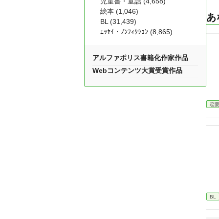
児童書・童話 (4,658)
絵本 (1,046)
あ
BL (31,439)
ｴｯｾｲ・ﾉﾝﾌｨｸｼｮﾝ (8,865)
アルファポリス書籍化作家作品
Webコンテンツ大賞受賞作品
恋
BL