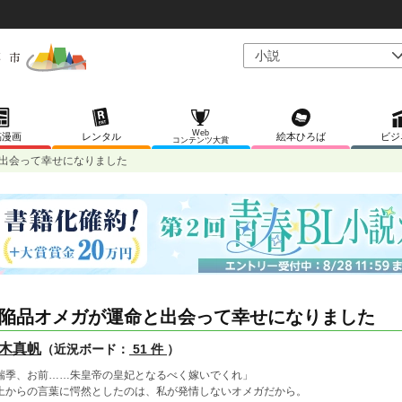
Web
稿漫画
レンタル
絵本ひろば
ビジ
コンテンツ大賞
出会って幸せになりました
陥品オメガが運命と出会って幸せになりました
木真帆
（近況ボード：
51 件
）
瑞季、お前……朱皇帝の皇妃となるべく嫁いでくれ」
上からの言葉に愕然としたのは、私が発情しないオメガだから。