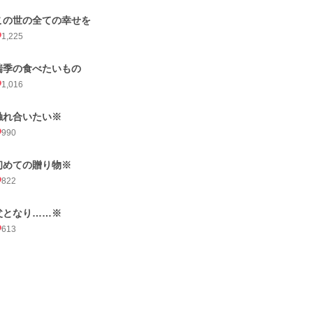
この世の全ての幸せを
1,225
瑞季の食べたいもの
1,016
触れ合いたい※
990
初めての贈り物※
822
父となり……※
613