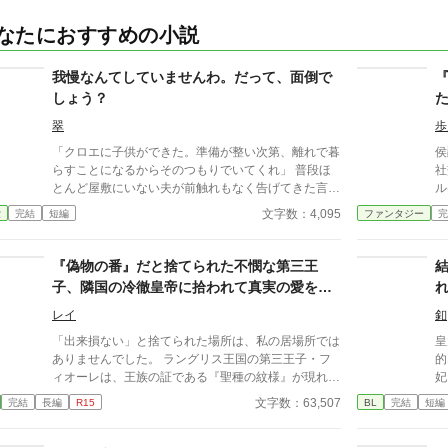
なたにおすすめの小説
我慢なんてしていませんわ。だって、面倒で
しょう？
翠
歩
「クロエに子供ができた。準備が整い次第、離れで暮
侯
らすことになるからそのつもりでいてくれ」 普段ほ
社
とんど屋敷にいない夫が前触れもなく告げてきた言葉
ル
をきっかけに、レティシアは“三年間”の契約を終わら
チ
文字数：4,095
愛
完結
短編
ファンタジー
完
せることにした。 赤の他人を屋敷に迎えることはし
百
ない。 不要なものに感情を砕く理由などない。 「だ
「
って、面倒でしょう？」 不誠実な夫も、無意味な結
に
『偽物の番』だと捨てられた不憫な第三王
婚も、 この際すべて切り捨ててしまいましょう。
切
子、隣国の冷徹皇帝に拾われて真実の愛を教
ら
え込まれる
た
レイ
釦
い
「出来損ない」と捨てられた場所は、私の居場所では
皇
ありませんでした。 ラングリス王国の第三王子・フ
的
ィオーレは、王族の証である『聖種の紋様』が現れな
妃
かったことで「偽物の番」と罵られ、雪降る国境へと
よ
文字数：63,507
完結
長編
R15
BL
完結
短編
追放される。 死を覚悟した彼の前に現れたのは、隣
国アイゼン帝国の「冷徹皇帝」ヴォルフラムだった。