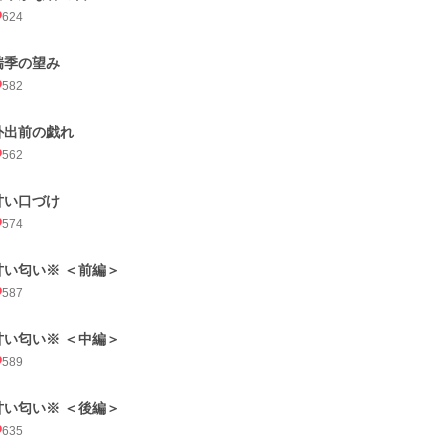
624
瑞季の望み
582
外出前の戯れ
562
甘い口づけ
574
甘い匂い※ ＜前編＞
587
甘い匂い※ ＜中編＞
589
甘い匂い※ ＜後編＞
635