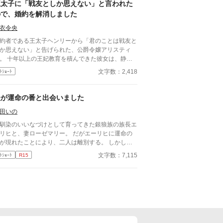
王太子に「戦友としか思えない」と言われた
ので、婚約を解消しました
衣令央
約者である王太子ヘンリーから「君のことは戦友と
か思えない」と告げられた、公爵令嬢アリスティ
。 十年以上の王妃教育を積んできた彼女は、静か
約解消を受け入れる。 一年後、幸せな結婚を迎
文字数：2,418
ﾄｼｮｰﾄ
た彼女にとって、ヘンリーのその後は――もうどう
もいいことだった。
夫が運命の番と出会いました
田いの
馴染のいいなづけとして育ってきた銀狼族の族長エ
リヒと、妻ローゼマリー。 だがエーリヒに運命の
が現れたことにより、二人は離別する。 しかし二
後、修道院に暮らすローゼマリーの元へエーリヒが
文字数：7,115
ﾄｼｮｰﾄ
R15
れ――!?