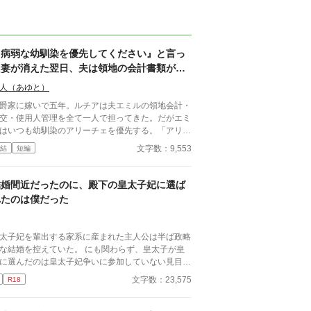
『病弱な幼馴染を優先してください』と言っ
た妻が消えた翌日、夫は領地の会計書類が全
て白紙になっていることに気づいた
人（あゆと）
爵家に嫁いで五年。ルチアは夫エミルの領地会計・
交・使用人管理を全て一人で担ってきた。だがエミ
はいつも幼馴染のアリーチェを優先する。「アリー
ェは体が弱いんだ、お前とは違う」——その言葉を
文字数：9,553
結
短編
回聞いた日、ルチアは微笑んで離縁届に署名した。
ええ、私は丈夫ですから。どうぞ幼馴染様をお大事
」。翌朝、エミルが目にしたのは——税務報告の締
結婚間近だったのに、殿下の皇太子妃に選ば
、領民からの陳情の山、そして紅茶の淹れ方すら知
れたのは僕だった
ない自分。三ヶ月後、かつて「地味な妻」と呼ばれ
ルチアは、辺境伯の財務顧問として辣腕を振るって
た。
太子妃を輩出する家系に産まれた主人公は半ば政略
な結婚を控えていた。 にも関わらず、皇太子が皇
に選んだのは皇太子妃争いに参加していない見目の
くない五男の主人公だった、というお話。
文字数：23,575
R18