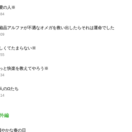
愛の人※
684
陥品アルファが不遇なオメガを救い出したらそれは運命でした
609
しくてたまらない※
655
っと快楽を教えてやろう※
634
人のΩたち
614
外編
穏やかな春の日