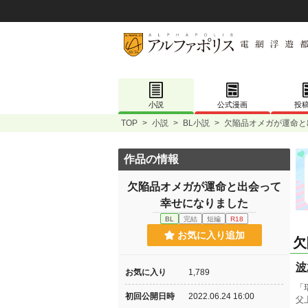
小説
公式漫画
投
TOP
>
小説
>
BL小説
>
欠陥品オメガが運命と
作品の情報
欠陥品オメガが運命と出会って
幸せになりました
BL
完結
短編
R18
お気に入り追加
欠
波
お気に入り
1,789
「
初回公開日時
2022.06.24 16:00
父