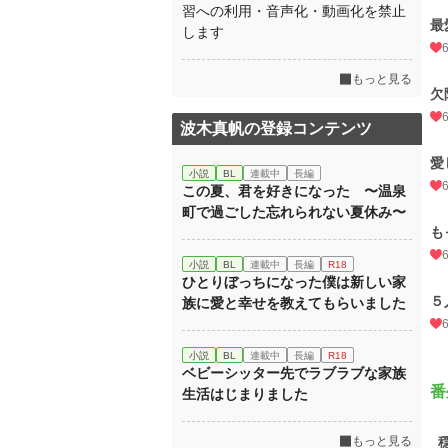
習への利用・音声化・動画化を禁止
最
します
もっと見る
欠
波木真帆の登録コンテンツ
愛
小説
BL
連載中
長編
この夏、君を好きになった 〜温泉
町で過ごした忘れられない夏休み〜
も
小説
BL
連載中
長編
R18
ひとりぼっちになった僕は新しい家
５
族に愛と幸せを教えてもらいました
小説
BL
連載中
長編
R18
ベビーシッター先でラブラブな家族
番
生活はじまりました
もっと見る