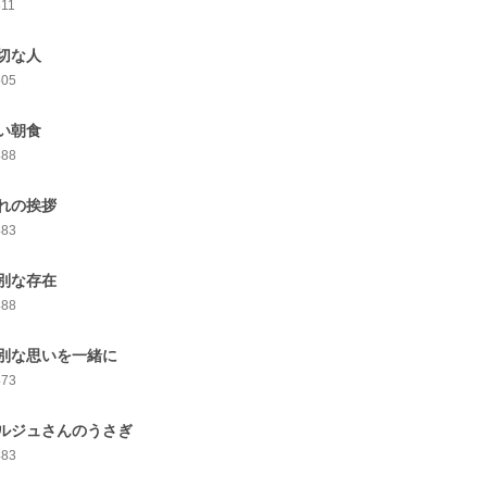
511
切な人
505
い朝食
488
れの挨拶
483
別な存在
488
別な思いを一緒に
473
ルジュさんのうさぎ
483