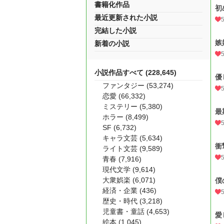
書籍化作品
初
最近更新された小説
完結した小説
嫉
新着の小説
小説作品すべて (228,645)
優
ファンタジー (53,274)
恋愛 (66,332)
ミステリー (5,380)
最
ホラー (8,499)
SF (6,732)
キャラ文芸 (5,634)
衝
ライト文芸 (9,589)
青春 (7,916)
現代文学 (9,614)
大衆娯楽 (6,071)
僕
経済・企業 (436)
歴史・時代 (3,218)
児童書・童話 (4,653)
愛
絵本 (1,045)