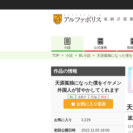
小説
公式漫画
投
TOP
>
小説
>
BL小説
>
天涯孤独になった僕を
作品の情報
天涯孤独になった僕をイケメン
外国人が甘やかしてくれます
BL
連載中
長編
R18
お気に入り追加
天
波
お気に入り
3,229
日
初回公開日時
2022.11.05 18:00
っ