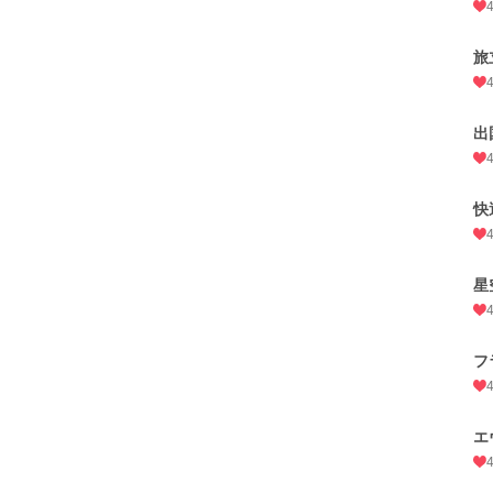
旅
出
快
星
フ
エ