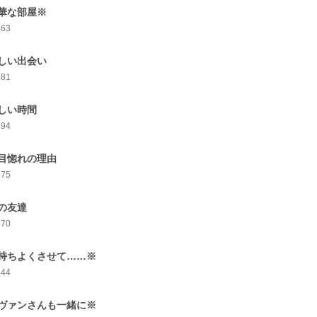
華な部屋※
463
しい出会い
481
しい時間
494
目惚れの理由
475
の友達
470
持ちよくさせて……※
444
ヴァンさんも一緒に※