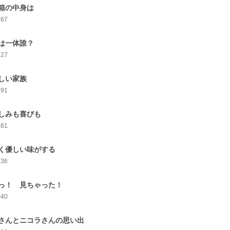
箱の中身は
667
は一体誰？
627
しい家族
591
しみも喜びも
581
く優しい味がする
536
っ！ 見ちゃった！
540
さんとニコラさんの思い出