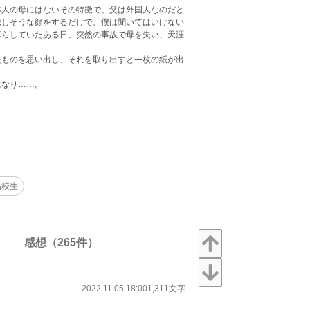
本人の母にはないその特徴で、父は外国人なのだと
悲しそうな顔をするだけで、僕は聞いてはいけない
暮らしていたある日、突然の事故で母を失い、天涯
たものを思い出し、それを取り出すと一枚の紙が出
になり……。
高校生
感想（265件）
2022.11.05 18:00
1,311文字