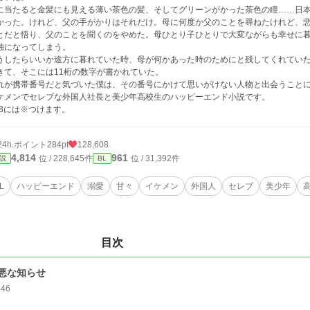
に当たると金髪にも見える薄い茶色の髪、そしてグリーンがかった茶色の瞳……日
かった。けれど、父の手がかりはそれだけ。母に何度か父のことを尋ねたけれど、
とだと悟り、父のことを聞くのをやめた。母ひとり子ひとりで大変ながらも幸せに
独になってしまう。
うしたらいいか途方に暮れていた時、母が何かあった時のためにと残してくれてい
きて、そこには11桁の数字が書かれていた。
れが携帯番号だと気づいた僕は、その番号にかけて思いがけない人物と出会うこと
ケメンでセレブな外国人社長と美少年高校生のハッピーエンド小説です。
18には※つけます。
24h.ポイント
284pt
128,608
4,814
961
位 / 228,645件
位 / 31,392件
説
BL
L
ハッピーエンド
溺愛
甘々
イケメン
外国人
セレブ
美少年
目次
悪な知らせ
546