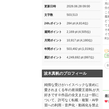
光
更新日時
2026.06.28 09:00
分
こ
文字数
503,513
孤
ど
24h.ポイント
284 pt (4,814位)
て
そ
週間ポイント
2,169 pt (4,505位)
イ
R
月間ポイント
10,917 pt (4,180位)
年間ポイント
503,492 pt (1,019位)
小
累計ポイント
4,249,692 pt (997位)
B
波木真帆のプロフィール
純情な受けがハイスペックな攻めに
愛されまくる年の差溺愛王道BLが大
好きです※作品の全文または一部に
最
ついて、許可なく転載・複製・AI学
習への利用・音声化・動画化を禁止