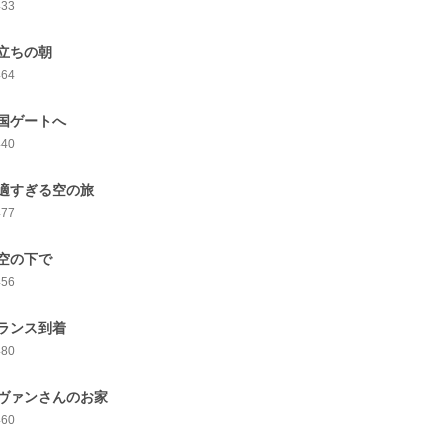
433
立ちの朝
464
国ゲートへ
440
適すぎる空の旅
477
空の下で
456
ランス到着
480
ヴァンさんのお家
460