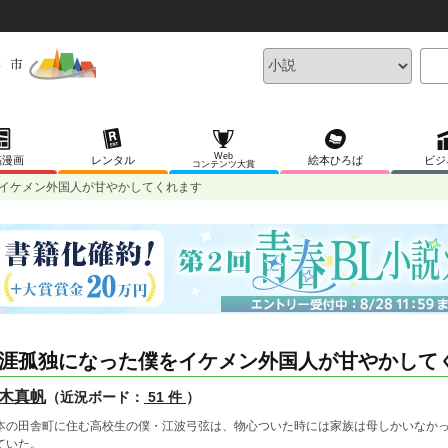
Web
稿漫画
レンタル
絵本ひろば
ビジ
コンテンツ大賞
イケメン外国人が甘やかしてくれます
涯孤独になった僕をイケメン外国人が甘やかして
木真帆
（近況ボード：
51 件
）
本の田舎町に住む高校生の僕・江波弓弦は、物心ついた時には家族は母しかいなか
ていた。