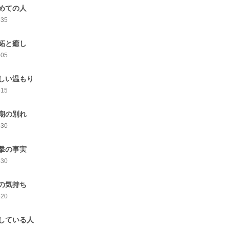
めての人
535
妬と癒し
505
しい温もり
515
期の別れ
530
撃の事実
530
の気持ち
520
している人