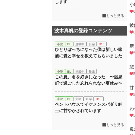
します
小
もっと見る
彼
波木真帆の登録コンテンツ
小説
BL
連載中
長編
R18
新
ひとりぼっちになった僕は新しい家
族に愛と幸せを教えてもらいました
悲
小説
BL
連載中
長編
この夏、君を好きになった 〜温泉
町で過ごした忘れられない夏休み〜
甘
小説
BL
完結
短編
R18
ペントハウスでイケメンスパダリ紳
わ
士に甘やかされています
もっと見る
母