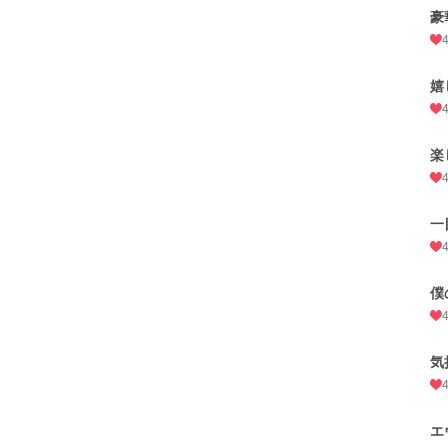
豪
嬉
楽
一
僕
気
エ