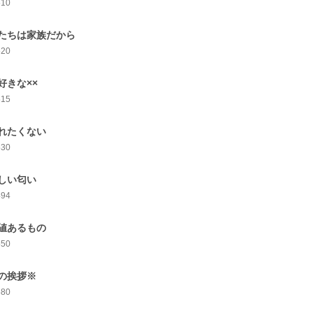
510
たちは家族だから
520
好きな××
515
れたくない
530
しい匂い
494
値あるもの
550
の挨拶※
580