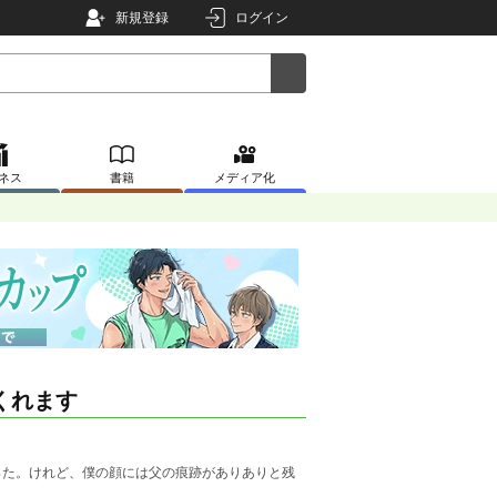
新規登録
ログイン
ネス
書籍
メディア化
くれます
った。けれど、僕の顔には父の痕跡がありありと残