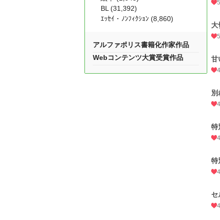
BL (31,392)
ｴｯｾｲ・ﾉﾝﾌｨｸｼｮﾝ (8,860)
大
アルファポリス書籍化作家作品
Webコンテンツ大賞受賞作品
甘
別
特
特
セ