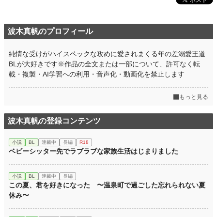
波木真帆のプロフィール
純情な受けがハイスペックな攻めに愛されまくる年の差溺愛王道
BLが大好きです※作品の全文または一部について、許可なく転
載・複製・AI学習への利用・音声化・動画化を禁止します
もっと見る
波木真帆の登録コンテンツ
小説
BL
連載中
長編
R18
ベビーシッター先でラブラブな家族生活はじまりました
小説
BL
連載中
長編
この夏、君を好きになった 〜温泉町で過ごした忘れられない夏
休み〜