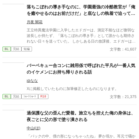
落ちこぼれの導き手なのに、学園最強の冷酷教官が「俺
を癒やせるのはお前だけだ」と底なしの執着で迫ってき
ます
月夜 闇花
王立特異魔法学園に入学したエドガーは、測定不能なほど微弱な
波長しか持たず、「落ちこぼれの導き手」として誰からも期待さ
れない日々を送っていた。 しかしある日の放課後、エドガーは学
園で最も恐れられる最強の戦闘魔術教官、レオン・ヴァレンタイ
文字数：41,607
BL
完結
短編
ンの秘密を知ってしまう。 強大すぎる魔力ゆえに、五感が暴走す
る「過負荷」の激痛に一人で耐え続けていたレオン。エドガーの
底知れぬ静かな波長は、世界で唯一、彼の苦痛を完全に溶かすこ
バーベキュー合コンに雑用係で呼ばれた平凡が一番人気
とができるものだった。 「お前は、俺の専属の導き手になるん
のイケメンにお持ち帰りされる話
だ」 痛みを癒やしたことで、冷酷なはずの最強教官から底なしの
執着と溺愛を向けられるようになり――！？ 孤独な二人の魂が共
ゆなな
鳴する、極上の救済と溺愛の学園ファンタジー。 ※センチネルバ
Xに掲載していたものに加筆修正したものになります。
ースをベースにした独自設定（特異覚醒者×導き手）です。
文字数：21,375
BL
完結
ｼｮｰﾄｼｮｰﾄ
R18
過保護な父の歪んだ愛着。旅立ちを控えた俺の身体は、
夜ごとに父の形で塗り潰される
中山(ほ)
「パックの中、僕の形になっちゃったね」 夢か現か。耳元で囁か