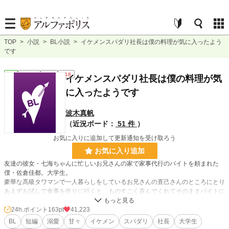
TOP
>
小説
>
BL小説
>
イケメンスパダリ社長は僕の料理が気に入ったよう
です
BL
連載中
長編
R18
イケメンスパダリ社長は僕の料理が気
に入ったようです
波木真帆
（近況ボード：
51 件
）
お気に入りに追加して更新通知を受け取ろう
お気に入り追加
友達の彼女・七海ちゃんに忙しいお兄さんの家で家事代行のバイトを頼まれた
僕・佐倉佳都。大学生。
豪華な高級タワマンで一人暮らしをしているお兄さんの直己さんのところにとり
あえずお試しで食事を作りに行くと、ものすごく喜んでくれてそのままバイトに
採用されたはいいけれど、朝早く起こしてほしいからと頼まれてなぜかお泊まり
することに。しかもベッドがひとつしかなくて……。
24h.ポイント
163pt
41,223
イケメンスパダリ社長に溺愛される甘々ハッピーエンド小説です。
BL
短編
溺愛
甘々
イケメン
スパダリ
社長
大学生
短いですが、楽しんでもらえると嬉しいです♡