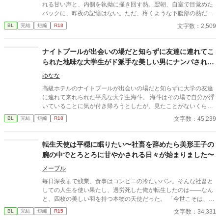
れる甘い声と、内側を執拗に掻き回す熱。翌朝、自室で目覚めた
パックに、昨夜の記憶はない。ただ、疼くような下腹部の熱だけ
が残っていた。 相談しようと向かった相手こそが、自分を侵食し
文字数：2,509
BL
完結
短編
R18
ている張本人だとも知らずに、パックは父の部屋の扉を開く。 こ
のお話はムーンライトでも投稿してます〜
ナイトプールが出会いの場だと知らずに友達に連れてこ
られた地味な大学生がド派手な美しい男にナンパされて
口説かれる話
ゆなな
高級ホテルのナイトプールが出会いの場だと知らずに大学の友達
に連れて来れられた平凡な大学生海斗。 海斗はその場で自分が浮
いていることに気が付き帰ろうとしたが、見たことがないくらい
美しい男に声を掛けられる。 夏の夜のプールで甘くかき口説かれ
文字数：45,239
BL
完結
短編
R18
た海斗は、これが美しい男の一夜の気まぐれだとわかっていても
夢中にならずにはいられなかった。 ホテルに宿泊していた男に流
れるように部屋に連れ込まれた海斗。 翌朝逃げるようにホテルの
転生天使は平穏に眠りたい〜社畜を辞めたら美形王子の
部屋を出た海斗はようやく男の驚くべき正体に気が付き、目を瞠
腕の中でとろとろに甘やかされる日々が始まりました〜
った……
メープル
毎日深夜まで残業、食事はコンビニの冷たいパン。そんな社畜と
しての人生を使い果たし、過労死した俺が転生したのは――なん
と、四枚の美しい羽を持つ本物の天使だった。 ​「今世こそは、働
かずに一生寝て過ごしたい！」 ​平穏な隠居生活を夢見るシオン
文字数：34,331
BL
完結
短編
R15
は、正体を隠して王国の第一王子・アリスターの元に居候するこ