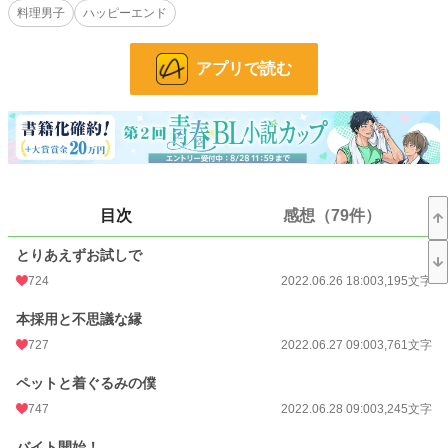
料理男子
ハッピーエンド
R18には※つけます。
小説
7,854 位 / 228,743 件
アプリで読む
BL
1,543 位 / 31,413 件
お気に入り
3,295
24h.ポイント
163 pt
文字数
199,948
目次
感想（79件）
更新日時
2026.02.26 09:10
とりあえずお試しで
初回公開日時
2022.06.26 18:00
724
2022.06.26 18:00
3,195文字
週間ポイント
998 pt (8,974 位)
本採用と不思議な縁
月間ポイント
4,528 pt (9,095 位)
727
2022.06.27 09:00
3,761文字
年間ポイント
222,489 pt (2,784 位)
ペットと着ぐるみの僕
747
2022.06.28 09:00
3,245文字
累計ポイント
2,304,460 pt (2,303 位)
バイト開始！