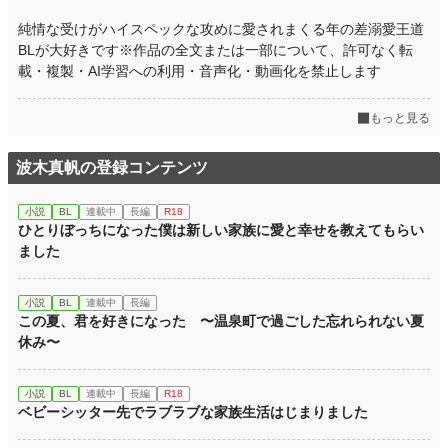
純情な受けがハイスペックな攻めに愛されまくる年の差溺愛王道
BLが大好きです※作品の全文または一部について、許可なく転
載・複製・AI学習への利用・音声化・動画化を禁止します
もっと見る
波木真帆の登録コンテンツ
小説
BL
連載中
長編
R18
ひとりぼっちになった僕は新しい家族に愛と幸せを教えてもらい
ました
小説
BL
連載中
長編
この夏、君を好きになった 〜温泉町で過ごした忘れられない夏
休み〜
小説
BL
連載中
長編
R18
ベビーシッター先でラブラブな家族生活はじまりました