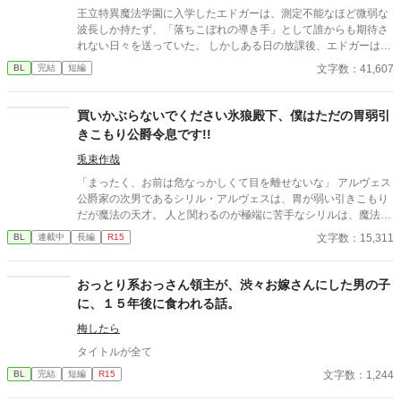
王立特異魔法学園に入学したエドガーは、測定不能なほど微弱な
波長しか持たず、「落ちこぼれの導き手」として誰からも期待さ
れない日々を送っていた。 しかしある日の放課後、エドガーは学
園で最も恐れられる最強の戦闘魔術教官、レオン・ヴァレンタイ
文字数：41,607
BL
完結
短編
ンの秘密を知ってしまう。 強大すぎる魔力ゆえに、五感が暴走す
る「過負荷」の激痛に一人で耐え続けていたレオン。エドガーの
底知れぬ静かな波長は、世界で唯一、彼の苦痛を完全に溶かすこ
買いかぶらないでください氷狼殿下、僕はただの胃弱引
とができるものだった。 「お前は、俺の専属の導き手になるん
きこもり公爵令息です!!
だ」 痛みを癒やしたことで、冷酷なはずの最強教官から底なしの
執着と溺愛を向けられるようになり――！？ 孤独な二人の魂が共
兎束作哉
鳴する、極上の救済と溺愛の学園ファンタジー。 ※センチネルバ
「まったく、お前は危なっかしくて目を離せないな」 アルヴェス
ースをベースにした独自設定（特異覚醒者×導き手）です。
公爵家の次男であるシリル・アルヴェスは、胃が弱い引きこもり
だが魔法の天才。 人と関わるのが極端に苦手なシリルは、魔法事
業で儲けたお金で建てた温室でぬくぬくハッピー引きこもりライ
文字数：15,311
BL
連載中
長編
R15
フを送っていた。 そんなある日、シリルは双子の姉が学園で何者
かに突き落とされたことを父から知らされる。 その直後、王太子
の婚約者候補として名が挙がっている姉の世間体を気にした父
おっとり系おっさん領主が、渋々お嫁さんにした男の子
に、姉のフリをして学園に潜入し、犯人を突き止めるよう言われ
に、１５年後に食われる話。
家を追い出されてしまう。 潜入一日目の放課後、校内で迷子にな
ったシリルは、姉と同じように階段から誰かが突き落とされた瞬
梅したら
間を目撃し、咄嗟に助けに入る。 しかし、助けたのは氷狼殿下と
タイトルが全て
恐れられているディオン・オラージュ第二王子殿下だった。 しか
文字数：1,244
BL
完結
短編
R15
も、ディオンは変装していたシリルを一発で見破って……？ 「こ
の事件、俺たちで解決するぞ。それまで、貴様は俺と相部屋だ」