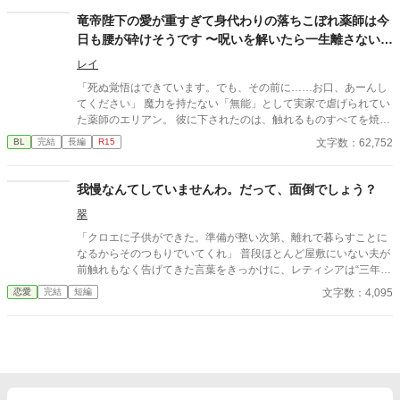
「きょ、拒否権は……？」 不愛想で冷たく、黒いうわさが絶えな
竜帝陛下の愛が重すぎて身代わりの落ちこぼれ薬師は今
いディオンはなぜか次第に過保護になっていき……？ 人を寄せ付
日も腰が砕けそうです 〜呪いを解いたら一生離さないと
けない氷狼王子×胃弱引きこもり公爵令息の胃薬必須の学園ファ
ンタジー!! ※ライトBLです。 ※毎日0：00更新です。 ※カクヨム
宣言されました〜
レイ
のほうにも掲載しております。
「死ぬ覚悟はできています。でも、その前に……お口、あーんし
てください」 魔力を持たない「無能」として実家で虐げられてい
た薬師のエリアン。 彼に下されたのは、触れるものすべてを焼き
尽くす「死の竜帝」ヴァレリウスへの、身代わりの婚姻だった。
文字数：62,752
BL
完結
長編
R15
我慢なんてしていませんわ。だって、面倒でしょう？
翠
「クロエに子供ができた。準備が整い次第、離れで暮らすことに
なるからそのつもりでいてくれ」 普段ほとんど屋敷にいない夫が
前触れもなく告げてきた言葉をきっかけに、レティシアは“三年
間”の契約を終わらせることにした。 赤の他人を屋敷に迎えるこ
文字数：4,095
恋愛
完結
短編
とはしない。 不要なものに感情を砕く理由などない。 「だって、
面倒でしょう？」 不誠実な夫も、無意味な結婚も、 この際すべて
切り捨ててしまいましょう。