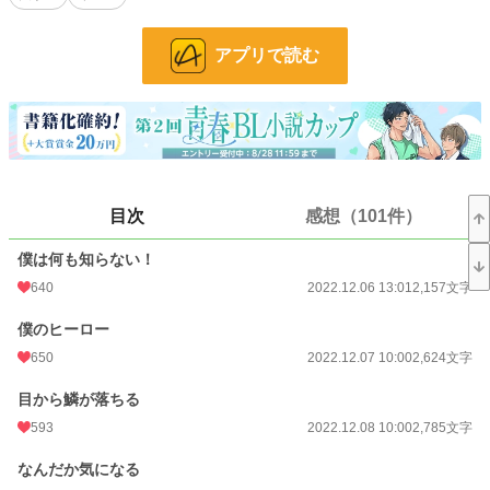
じ溺愛モードになってますので楽しんでいただけると思います。
一応シリーズになりますが、こちらは単体でも楽しんでいただけます。
アプリで読む
R18には※つけます。
小説
4,376 位 / 228,793 件
BL
844 位 / 31,417 件
お気に入り
1,474
目次
感想（101件）
24h.ポイント
319 pt
文字数
226,598
僕は何も知らない！
640
2022.12.06 13:01
2,157文字
更新日時
2026.07.13 09:00
僕のヒーロー
初回公開日時
2022.12.06 13:01
650
2022.12.07 10:00
2,624文字
週間ポイント
1,367 pt (7,024 位)
目から鱗が落ちる
月間ポイント
18,247 pt (2,593 位)
593
2022.12.08 10:00
2,785文字
年間ポイント
192,982 pt (3,246 位)
なんだか気になる
累計ポイント
1,324,556 pt (4,408 位)