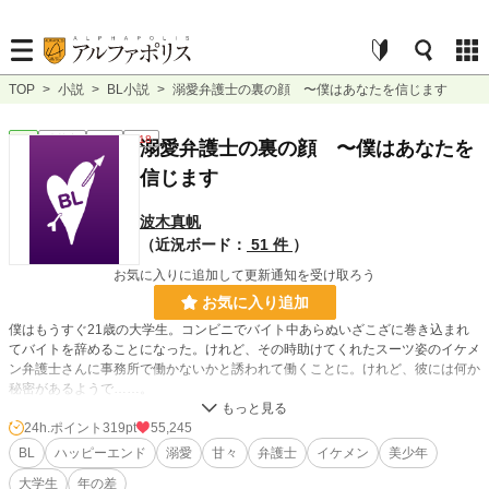
TOP
>
小説
>
BL小説
>
溺愛弁護士の裏の顔 〜僕はあなたを信じます
BL
連載中
長編
R18
溺愛弁護士の裏の顔 〜僕はあなたを
信じます
波木真帆
（近況ボード：
51 件
）
お気に入りに追加して更新通知を受け取ろう
お気に入り追加
僕はもうすぐ21歳の大学生。コンビニでバイト中あらぬいざこざに巻き込まれ
てバイトを辞めることになった。けれど、その時助けてくれたスーツ姿のイケメ
ン弁護士さんに事務所で働かないかと誘われて働くことに。けれど、彼には何か
秘密があるようで……。
何か秘密を持っているイケメン弁護士と美少年大学生のイチャラブハッピーエン
ド小説です。
24h.ポイント
319pt
55,245
あらすじでネタバレになるのはつまらないかなとかなり端折ってますが、ずっと
BL
ハッピーエンド
溺愛
甘々
弁護士
イケメン
美少年
読んでくださっている方にはすぐにピンとくるかもしれません笑
大学生
年の差
タイトルに悩みまくって少しいつもとテイストが違ってますが中身はいつもと同