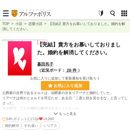
TOP
>
小説
>
恋愛小説
>
【完結】貴方をお慕いしておりました。婚約を解
消してください。
恋愛
完結
ｼｮｰﾄｼｮｰﾄ
R15
【完結】貴方をお慕いしておりまし
た。婚約を解消してください。
暮田呉子
（近況ボード：
28 件
）
お気に入りに追加して更新通知を受け取ろう
お気に入り追加
公爵家の次男であるエルドは、伯爵家の次女リアーナと婚約していた。
リアーナは何かとエルドを苛立たせ、ある日「二度と顔を見せるな」と言ってし
まった。
その翌日、二人の婚約は解消されることになった。
急な展開に困惑したエルドはリアーナに会おうとするが……。
24h.ポイント
2,172pt
14,090
婚約解消
すれ違い
シリアス
小説
637 位 / 228,909 件