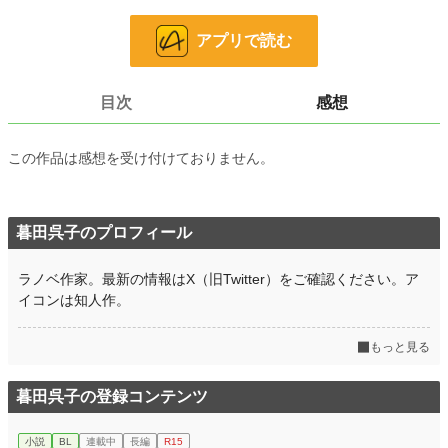
恋愛
371 位 / 66,389 件
アプリで読む
お気に入り
4,863
24h.ポイント
2,172 pt
目次
感想
文字数
9,894
この作品は感想を受け付けておりません。
更新日時
2021.06.03 04:57
初回公開日時
2021.05.29 00:00
暮田呉子のプロフィール
初回完結日時
2021.06.03 04:57
週間ポイント
8,993 pt (1,118 位)
ラノベ作家。最新の情報はX（旧Twitter）をご確認ください。ア
イコンは知人作。
月間ポイント
44,476 pt (1,020 位)
年間ポイント
733,744 pt (581 位)
もっと見る
累計ポイント
3,715,199 pt (1,206 位)
暮田呉子の登録コンテンツ
小説
BL
連載中
長編
R15