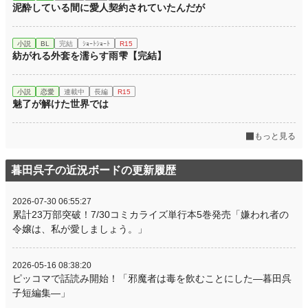
泥酔している間に愛人契約されていたんだが
小説
BL
完結
ｼｮｰﾄｼｮｰﾄ
R15
紡がれる外套を濡らす雨雫【完結】
小説
恋愛
連載中
長編
R15
魅了が解けた世界では
もっと見る
暮田呉子の近況ボードの更新履歴
2026-07-30 06:55:27
累計23万部突破！7/30コミカライズ単行本5巻発売「嫌われ者の
令嬢は、私が愛しましょう。」
2026-05-16 08:38:20
ピッコマで話読み開始！「邪魔者は毒を飲むことにした―暮田呉
子短編集―」