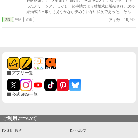
政略結婚にて、3年前より婚約し、学園卒業と共に嫁ぐ予定であ
ったアリーシア。 しかし、諸事情により結婚式は延期され、次の
結婚式の日取りさえなかなか決められない状況であった。 そんな
アリーシアの婚約者ルートヴィッヒは、護衛対象である第三王女
文字数：19,762
恋愛
完結
短編
ミーアの傍を片時も離れようとしない。 月1回の婚約者同士のお
茶会もすぐに切り上げてしまい、夜会へのエスコートすらしても
らった事がない。 そんな状況で、アリーシアは思う。 私はあなた
の隣に必要でしょうか？ あなたが求めているのは別の人ではない
のでしょうかと。 ＊ 短編です。 ご感想欄は都合により、閉じさ
せて頂きます。
アプリ一覧
公式SNS一覧
ご利用について
利用規約
ヘルプ