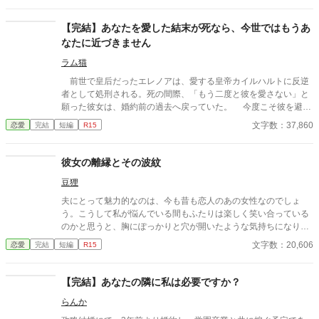
【完結】あなたを愛した結末が死なら、今世ではもうあ
なたに近づきません
ラム猫
前世で皇后だったエレノアは、愛する皇帝カイルハルトに反逆
者として処刑される。死の間際、「もう二度と彼を愛さない」と
願った彼女は、婚約前の過去へ戻っていた。 今度こそ彼を避け
ようと決めるが、なぜか前世では冷たかった皇太子は執着するよ
文字数：37,860
恋愛
完結
短編
R15
うに彼女へ近づいてくる。実はカイルハルトもまた前世の記憶を
持っており、彼女を失った後悔と歪んだ愛を抱えていた。 逃げ
たい彼女と、二度と手放さないと誓う彼。すれ違った愛が、やり
彼女の離縁とその波紋
直しの人生で少しずつ形を変えていく。 ※毎日21時投稿 ※元
豆狸
鞘になります。苦手な方はご注意ください。
夫にとって魅力的なのは、今も昔も恋人のあの女性なのでしょ
う。こうして私が悩んでいる間もふたりは楽しく笑い合っている
のかと思うと、胸にぽっかりと穴が開いたような気持ちになりま
した。 ※子どもに関するセンシティブな内容があります。
文字数：20,606
恋愛
完結
短編
R15
【完結】あなたの隣に私は必要ですか？
らんか