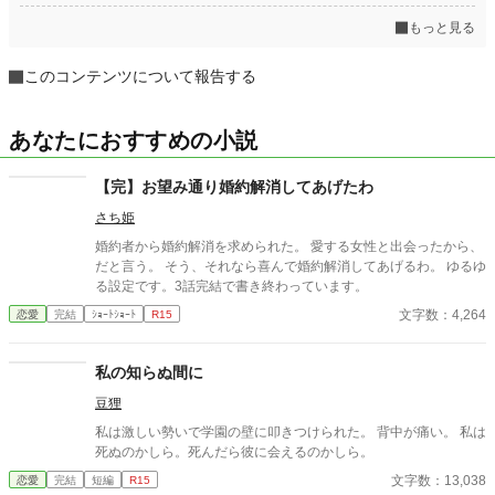
もっと見る
このコンテンツについて報告する
あなたにおすすめの小説
【完】お望み通り婚約解消してあげたわ
さち姫
婚約者から婚約解消を求められた。 愛する女性と出会ったから、
だと言う。 そう、それなら喜んで婚約解消してあげるわ。 ゆるゆ
る設定です。3話完結で書き終わっています。
文字数：4,264
恋愛
完結
ｼｮｰﾄｼｮｰﾄ
R15
私の知らぬ間に
豆狸
私は激しい勢いで学園の壁に叩きつけられた。 背中が痛い。 私は
死ぬのかしら。死んだら彼に会えるのかしら。
文字数：13,038
恋愛
完結
短編
R15