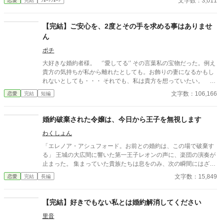
文字数：3,011
恋愛
完結
ｼｮｰﾄｼｮｰﾄ
【完結】ご安心を、2度とその手を求める事はありませ
ん
ポチ
大好きな婚約者様。 ‘’愛してる‘’ その言葉私の宝物だった。例え
貴方の気持ちが私から離れたとしても。お飾りの妻になるかもし
れないとしても・・・ それでも、私は貴方を想っていたい。 独
り過ごす刻もそれだけで幸せを感じられた。たった一つの希望
文字数：106,166
恋愛
完結
短編
婚約破棄された令嬢は、今日から王子を無視します
わくしょん
「エレノア・アシュフォード。お前との婚約は、この場で破棄す
る」 王城の大広間に響いた第一王子レオンの声に、楽団の演奏が
止まった。 集まっていた貴族たちは息をのみ、次の瞬間にはざわ
めきが広がる。 エレノアはゆっくりと顔を上げた。 目の前では、
文字数：15,849
恋愛
完結
長編
王子が腰に手を回した美しい令嬢――侯爵令嬢セシリアが勝ち誇
ったように微笑んでいる。
【完結】好きでもない私とは婚約解消してください
里音