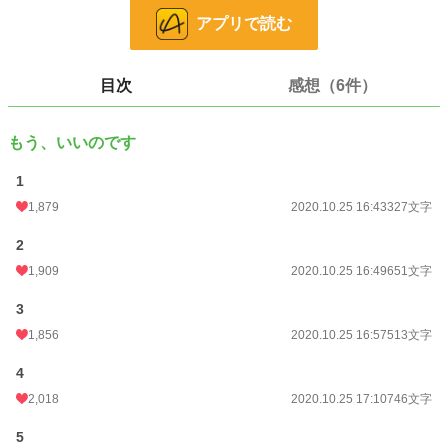
24h.ポイント
2,953 pt
アプリで読む
文字数
8,993
更新日時
2020.10.25 19:32
目次
感想（6件）
初回公開日時
2020.10.25 16:43
もう、いいのです
初回完結日時
2020.10.25 19:32
1
週間ポイント
14,377 pt (611 位)
1,879
2020.10.25 16:43
327文字
月間ポイント
41,873 pt (1,085 位)
2
年間ポイント
669,168 pt (681 位)
1,909
2020.10.25 16:49
651文字
累計ポイント
1,869,379 pt (3,053 位)
3
1,856
2020.10.25 16:57
513文字
4
2,018
2020.10.25 17:10
746文字
5