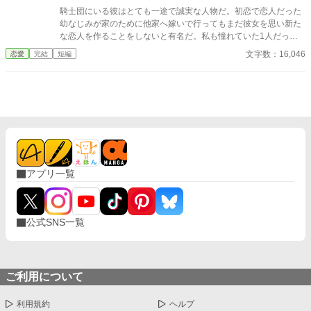
騎士団にいる彼はとても一途で誠実な人物だ。初恋で恋人だった
幼なじみが家のために他家へ嫁いで行ってもまだ彼女を思い新た
な恋人を作ることをしないと有名だ。私も憧れていた1人だっ
た。 そんな彼との婚約が成立した。それは彼の行動で私が傷を負
文字数：16,046
恋愛
完結
短編
ったからだ。傷は残らないのに責任感からの婚約ではあるが、彼
はプロポーズをしてくれた。その瞬間憧れが好きになっていた。
婚約して6ヶ月、接点のほとんどない2人だが少しずつ距離も縮ま
り幸せな日々を送っていた。と思っていたのに、彼の元恋人が離
婚をして帰ってくる話を聞いて彼が私との婚約を「最悪だ」と後
悔しているのを聞いてしまった。
アプリ一覧
公式SNS一覧
ご利用について
利用規約
ヘルプ