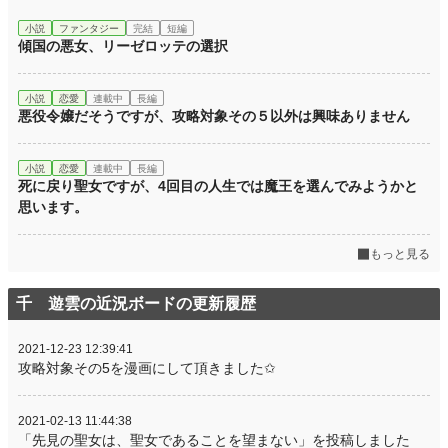
小説
ファンタジー
完結
短編
傾国の悪女、リーゼロッテの選択
小説
恋愛
連載中
長編
悪役令嬢だそうですが、攻略対象その５以外は興味ありません
小説
恋愛
連載中
長編
死に戻り聖女ですが、4回目の人生では魔王を選んでみようかと
思います。
もっと見る
千 遊雲の近況ボードの更新履歴
2021-12-23 12:39:41
攻略対象その5を漫画にして頂きました✩
2021-02-13 11:44:38
「先見の聖女は、聖女であることを望まない」を投稿しました