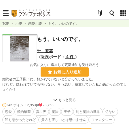
TOP
>
小説
>
恋愛小説
>
もう、いいのです。
恋愛
完結
ｼｮｰﾄｼｮｰﾄ
もう、いいのです。
千 遊雲
（近況ボード：
4 件
）
お気に入りに追加して更新通知を受け取ろう
お気に入り追加
婚約者の王子殿下に、好かれていないと分かっていました。
けれど、嫌われていても構わない。そう思い、放置していた私が悪かったのでし
ょうか？
小説
427 位 / 229,000 件
24h.ポイント
2,953pt
23,753
恋愛
婚約破棄
異世界
魔法
王子
剣と魔法の世界
切ない
恋愛
245 位 / 66,399 件
私も悪かったけれど
貴方も正しいとは思いません
ファンタジー
お気に入り
1,246