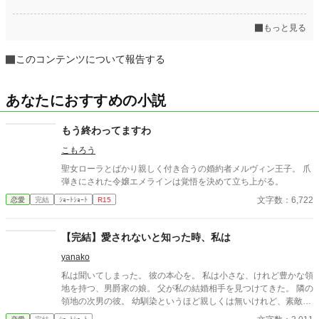
もっと見る
このコンテンツについて報告する
あなたにおすすめの小説
もう終わってますわ
こもろう
聖女ローラとばかり親しく付き合うの婚約者メルヴィン王子。 爪
弾きにされた令嬢エメラインは覚悟を決めて立ち上がる。
文字数：6,722
恋愛
完結
ｼｮｰﾄｼｮｰﾄ
R15
【完結】愛されないと知った時、私は
yanako
私は聞いてしまった。 彼の本心を。 私は小さな、けれど豊かな領
地を持つ、男爵家の娘。 父が私の結婚相手を見つけてきた。 隣の
領地の次男の彼。 幼馴染というほど親しくは無いけれど、素敵な
人だと思っていた。 そう、思っていたのだ。