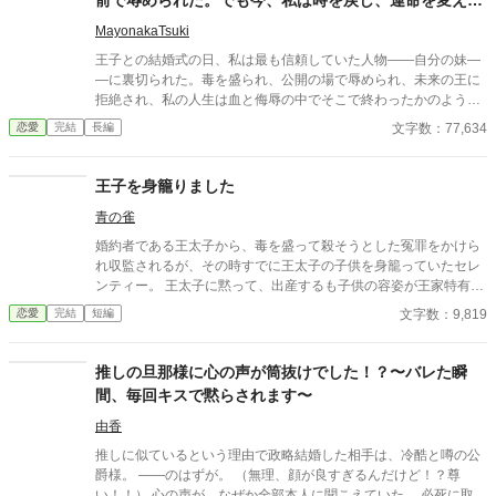
来た。
MayonakaTsuki
王子との結婚式の日、私は最も信頼していた人物――自分の妹―
―に裏切られた。毒を盛られ、公開の場で辱められ、未来の王に
拒絶され、私の人生は血と侮辱の中でそこで終わったかのように
思えた。しかし、死が私を迎えたとき、不可能なことが起きた―
文字数：77,634
恋愛
完結
長編
―私は同じ回廊で、祭壇の前で目を覚まし、あらゆる涙、嘘、そ
して一撃の記憶をそのまま覚えていた。今、二度目のチャンスを
得た私は、ただ一つの使命を持つ――真実を突き止め、奪われた
王子を身籠りました
ものを取り戻し、私を破滅させた者たちにその代償を払わせる。
青の雀
もはや、何も以前のままではない。何も許されない。
婚約者である王太子から、毒を盛って殺そうとした冤罪をかけら
れ収監されるが、その時すでに王太子の子供を身籠っていたセレ
ンティー。 王太子に黙って、出産するも子供の容姿が王家特有の
金髪金眼だった。 再び、王太子が毒を盛られ、死にかけた時、我
文字数：9,819
恋愛
完結
短編
が子と対面するが…というお話。
推しの旦那様に心の声が筒抜けでした！？〜バレた瞬
間、毎回キスで黙らされます〜
由香
推しに似ているという理由で政略結婚した相手は、冷酷と噂の公
爵様。 ――のはずが。 （無理、顔が良すぎるんだけど！？尊
い！！） 心の声が、なぜか全部本人に聞こえていた。 必死に取り