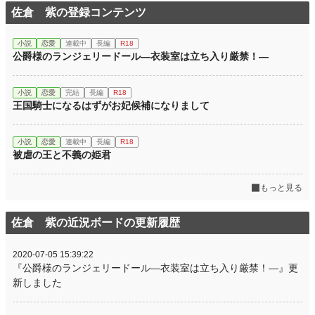
佐倉 紫の登録コンテンツ
小説
恋愛
連載中
長編
R18
公爵様のランジェリードール―衣装室は立ち入り厳禁！―
小説
恋愛
完結
長編
R18
王国騎士になるはずがお妃候補になりまして
小説
恋愛
連載中
長編
R18
被虐の王と不義の姫君
もっと見る
佐倉 紫の近況ボードの更新履歴
2020-07-05 15:39:22
『公爵様のランジェリードール―衣装室は立ち入り厳禁！―』更
新しました