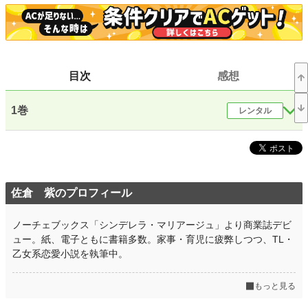
恋愛
13,631 位 / 66,405 件
お気に入り
237
24h.ポイント
14 pt
目次
感想
文字数(レンタル含む)
163,184
1巻
レンタル
更新日時
2018.12.06 13:27
初回公開日時
2018.12.06 13:27
初回完結日時
2018.11.22 12:48
週間ポイント
49 pt (46,319 位)
佐倉 紫のプロフィール
月間ポイント
420 pt (37,846 位)
ノーチェブックス「シンデレラ・マリアージュ」より商業誌デビ
年間ポイント
18,629 pt (21,077 位)
ュー。紙、電子ともに書籍多数。家事・育児に疲弊しつつ、TL・
乙女系恋愛小説を執筆中。
累計ポイント
209,876 pt (19,346 位)
もっと見る