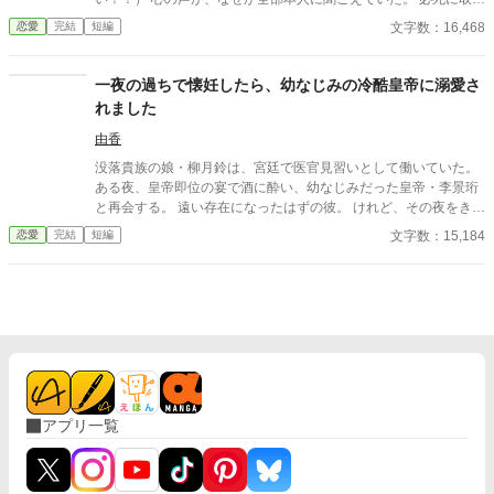
繕うも時すでに遅し。 暴走する脳内実況を止めるたび、旦那様は
文字数：16,468
恋愛
完結
短編
なぜか――キスしてくる。 「黙らせるのにちょうどいい」 いや全
然よくないです！！むしろ悪化してます！！ 無表情公爵様 × 心の
声だだ漏れ令嬢 甘くて騒がしい新婚生活、開幕。
一夜の過ちで懐妊したら、幼なじみの冷酷皇帝に溺愛さ
れました
由香
没落貴族の娘・柳月鈴は、宮廷で医官見習いとして働いていた。
ある夜、皇帝即位の宴で酒に酔い、幼なじみだった皇帝・李景珩
と再会する。 遠い存在になったはずの彼。 けれど、その夜をきっ
かけに月鈴の運命は大きく動き出す。 冷酷と恐れられる皇帝が、
文字数：15,184
恋愛
完結
短編
なぜか彼女だけには甘すぎて――。
アプリ一覧