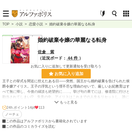
TOP
>
小説
>
恋愛小説
>
婚約破棄令嬢の華麗なる転身
恋愛
完結
長編
R18
婚約破棄令嬢の華麗なる転身
佐倉 紫
（近況ボード：
44 件
）
お気に入りに追加して更新通知を受け取ろう
お気に入り追加
王子との挙式を間近に控えたある日――突然、国王から婚約破棄を告げられた侯
爵令嬢アイリス。王子の浮気という理不尽な理由のせいで、厳しいお妃教育はす
べて無に帰し、今後の縁談も絶望的に……。挙げ句の果てには、修道院に行けと
勘当されてしまい!? 失意の中、アイリスはこれまでの人生をリセットし、誰に
も縛られず自由に生きようと決意する。とはいえ、お妃教育しか受けてこなかっ
た淑女の自立は当然ながら前途多難……。そんな折、謎めいた美貌の男性との出
24h.ポイント
14pt
113
逢いが、アイリスに新たな恋と人生の扉を開いて――？ 人生は山あり谷あり恋
ノーチェ
もあり!? 婚約破棄令嬢の華麗なる逆転ラブストーリー！
この作品はアルファポリスから書籍化されています
この作品のコミカライズを読む
小説
31,962 位 / 228,957 件