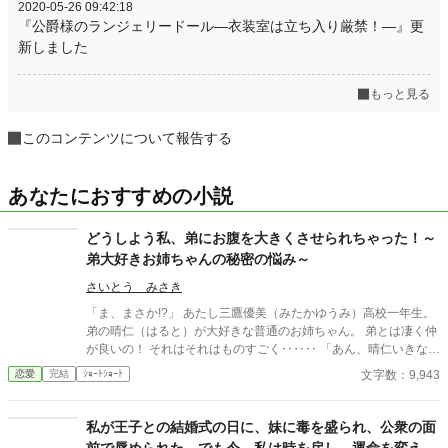
2020-05-26 09:42:18
『公爵様のランジェリードール―衣装室は立ち入り厳禁！―』更
新しました
もっと見る
このコンテンツについて報告する
あなたにおすすめの小説
どうしよう私、弟にお腹を大きくさせられちゃった！～
弟大好きお姉ちゃんの秘密の悩み～
さいとう みさき
「ま、まさか!?」 あたし三鷹優美（みたかゆうみ）高校一年生。
弟の晴仁（はると）が大好きな普通のお姉ちゃん。 弟とは凄く仲
が良いの！ それはそれはものすごく‥‥‥ 「あん、晴仁いきなり
そんなのお口に入らないよぉ～♡」 そんな関係のあたしたち。 で
文字数：9,943
恋愛
完結
ｼｮｰﾄｼｮｰﾄ
もある日トイレであたしはアレが来そうなのになかなか来ないの
も気にもせずスカートのファスナーを上げると‥‥‥ 「うそっ！
お腹が出て来てる!?」 お姉ちゃんの秘密の悩みです。
私が王子との結婚式の日に、妹に毒を盛られ、公衆の面
前で辱められた。でも今、私は時を戻し、運命を変えに