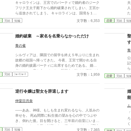
キャロラインは、王宮でのパーティで婚約者のジーク
夫
フリク王太子殿下から婚約破棄されてしまい、王宮か
人
ら追放されてしまう。 キャロラインは、国境を１歩
た
でも出れば、自身が張っていた結界が消えてしまうの
た
文字数：6,353
愛
完結
短編
恋愛
完結
短
だ。 結界が消えた王国はいかに？
分
な
と
婚約破棄 ～家名を名乗らなかっただけ
は
意する。 生
青の雀
き
青
シルヴィアは、隣国での留学を終え５年ぶりに生まれ
い
公
故郷の祖国へ帰ってきた。 今夜、王宮で開かれる自
記憶を
身の婚約披露パーティに出席するためである。 婚約
ら
者とは、一度も会っていない親同士が決めた婚約であ
っ
文字数：1,959
愛
完結
ｼｮｰﾄｼｮｰﾄ
る。 その婚約者と会うなり「家名を名乗らない平民
恋愛
完結
短
罪
女とは、婚約破棄だ。」と言い渡されてしまう。 実
た。 王太子エドモンド
は、シルヴィアは王女殿下であったのだ。
す
逆行令嬢は聖女を辞退します
さ
が
仲室日月奈
め
ム
――ああ、神様。もしも生まれ変わるなら、人並みの
​
幸せを。 死ぬ間際に転生後の望みを心の中でつぶや
ろ！」 ​婚約者
き、倒れた後。目を開けると、三年前の自室にいまし
く
た。しかも、今日は神殿から一行がやってきて「聖女
に放り
文字数：7,365
愛
完結
短編