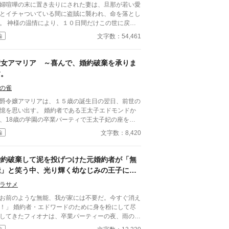
婦喧嘩の末に置き去りにされた妻は、旦那が若い愛
とイチャついている間に盗賊に襲われ、命を落とし
。 神様の温情により、１０日間だけこの世に戻っ
妻と護衛の騎士は、その１０日間の間に心残りを処
文字数：54,461
編
する。それは、娘の行く末と……もし、来世がある
らば、今度は政略といえども夫以外の人の妻になる
いうこと。 もう二度と夫と出会いたくない彼女
聖女アマリア ～喜んで、婚約破棄を承りま
、彼女を蔑ろにしてきた息子とも縁を切ることを決
す。
まれかわった妻は、新しい人生を強く生
ることを決意。 過去世と同じ轍を踏みたくな
の雀
……
爵令嬢アマリアは、１５歳の誕生日の翌日、前世の
思い出す。 婚約者である王太子エドモンドか
、18歳の学園の卒業パーティで王太子妃の座を狙
た男爵令嬢リリカからの告発を真に受け、冤罪で断
文字数：8,420
編
、婚約破棄され公開処刑されてしまう記憶であっ
と学園から逃げるため、留学
ることに。隣国へ留学したアマリアは、聖女に認定
婚約破棄して泥を投げつけた元婚約者が「無
れ、覚醒する。そこで隣国の皇太子から求婚される
能」と笑う中、光り輝く幼なじみの王子に掠
、アマリアには、エドモンドという婚約者がいるた
め取られました。
、返事に窮す。
ラサメ
「お前のような無能、我が家には不要だ。今すぐ消え
・エドワードのために身を粉にして尽
してきたフィオナは、卒業パーティーの夜、雨の中
出される。 泥にまみれ、絶望に沈む彼女の前