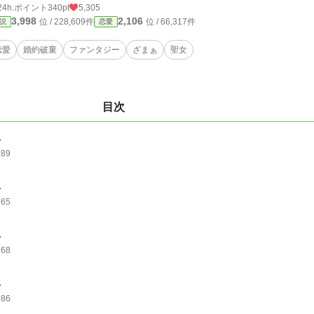
24h.ポイント
340pt
5,305
3,998
2,106
位 / 228,609件
位 / 66,317件
説
恋愛
恋愛
婚約破棄
ファンタジー
ざまぁ
聖女
目次
.
689
.
665
.
768
.
686