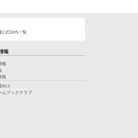
公式SNS一覧
情報
情報
報
情報
様向け
ームブッククラブ