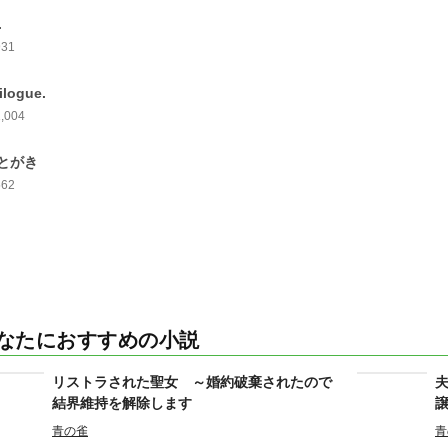
.
931
ilogue.
1,004
とがき
562
なたにおすすめの小説
リストラされた聖女 ～婚約破棄されたので
結界維持を解除します
青の雀
青