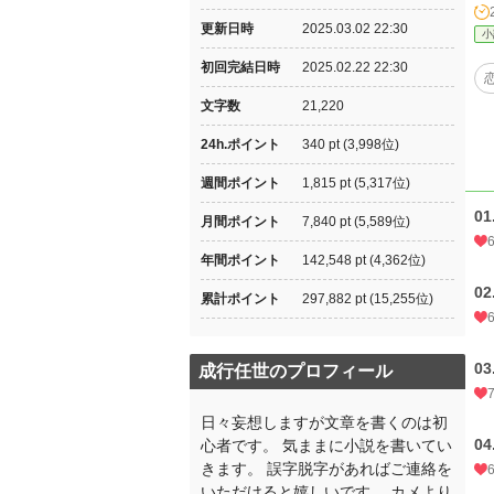
更新日時
2025.03.02 22:30
小
初回完結日時
2025.02.22 22:30
文字数
21,220
24h.ポイント
340 pt (3,998位)
週間ポイント
1,815 pt (5,317位)
01
月間ポイント
7,840 pt (5,589位)
年間ポイント
142,548 pt (4,362位)
02
累計ポイント
297,882 pt (15,255位)
03
成行任世のプロフィール
日々妄想しますが文章を書くのは初
04
心者です。 気ままに小説を書いてい
きます。 誤字脱字があればご連絡を
いただけると嬉しいです。 カメより