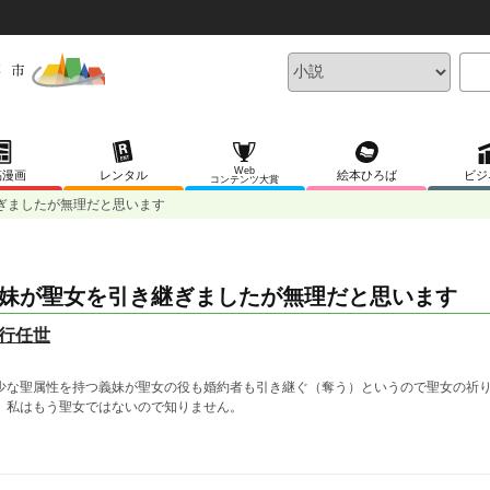
Web
稿漫画
レンタル
絵本ひろば
ビジ
コンテンツ大賞
ぎましたが無理だと思います
妹が聖女を引き継ぎましたが無理だと思います
行任世
少な聖属性を持つ義妹が聖女の役も婚約者も引き継ぐ（奪う）というので聖女の祈
、私はもう聖女ではないので知りません。