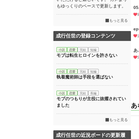
もゆっくりのペースで更新します。
05
もっと見る
ep
成行任世の登録コンテンツ
あ
小説
恋愛
完結
短編
モブは転生ヒロインを許さない
小説
恋愛
完結
短編
執着魔術師は手段を選ばない
小説
恋愛
完結
長編
モブのつもりが主役に抜擢されてい
あ
ました
もっと見る
成行任世の近況ボードの更新履