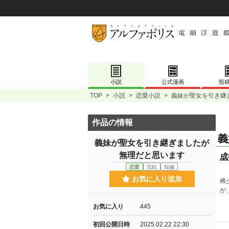
小説
公式漫画
投
TOP
>
小説
>
恋愛小説
>
義妹が聖女を引き継
作品の情報
義
義妹が聖女を引き継ぎましたが
無理だと思います
成
恋愛
完結
短編
お気に入り追加
稀
が
お気に入り
445
初回公開日時
2025.02.22 22:30