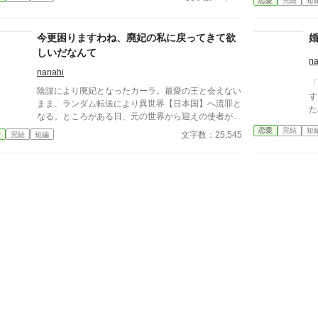
としてお出迎え」する日ですって？ 聖女なんてお断
恋愛
完結
短
に
りです！
ら
見
今更困りますわね、廃妃の私に戻ってきて欲
つ
しいだなんて
フ
na
と
nanahi
「
ィ
陰謀により廃妃となったカーラ。最愛の王と会えない
す
と
まま、ランダム転送により異世界【日本国】へ流罪と
た
ナ
なる。ところがある日、元の世界から迎えの使者がや
に。 え！いいんですか
の
って来た。盾の神獣の加護を受けるカーラがいなくな
恋愛
完結
短
令
文字数：25,545
愛
完結
短編
は
ったことで、王国の守りの力が弱まり、凶悪モンスタ
ボ
ーが大繁殖。王国を救うため、カーラに戻ってきてほ
リ
しいと言うのだ。カーラは日本の便利グッズを手にチ
捨
ート能力でモンスターと戦うのだが…
な
い