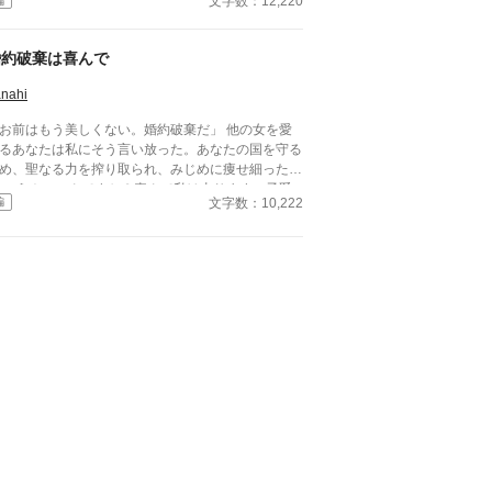
文字数：12,220
編
現れたのは、かつての幼なじみであり、今や国中か
愛される「黄金の王子」シリルだった。 ​「やっと
つけた。……ねえ、フィオナ。あんなゴミに君を傷
婚約破棄は喜んで
けさせるなんて、僕の落ち度だね」 ​汚れを厭わず
ィオナを抱き上げたシリルは、彼女を自分の屋敷へ
nahi
連れ帰る。 「自分には価値がない」と思い込むフ
お前はもう美しくない。婚約破棄だ」 他の女を愛
オナを、シリルは異常なまでの執着と甘い言葉で、
るあなたは私にそう言い放った。あなたの国を守る
ろけるように溺愛し始めて――。 ​一方で、フィオ
め、聖なる力を搾り取られ、みじめに痩せ細った私
を捨てたエドワードは気づいていなかった。 自分
？喜んで私は去ります。子爵
手柄だと思っていた仕事も、領地の繁栄も、すべて
文字数：10,222
編
嬢さん、厄災の件、あとはよろしく。
フィオナの才能によるものだったということに。
ロボロになっていく元婚約者。美しく着飾られ、シ
ルの腕の中で幸せに微笑むフィオナ。 ​「僕の星を
てた報い、たっぷりと受けてもらうよ？」 ​圧倒的
光を放つ幼なじみによる、最高に華やかな逆転劇が
ま始まる！