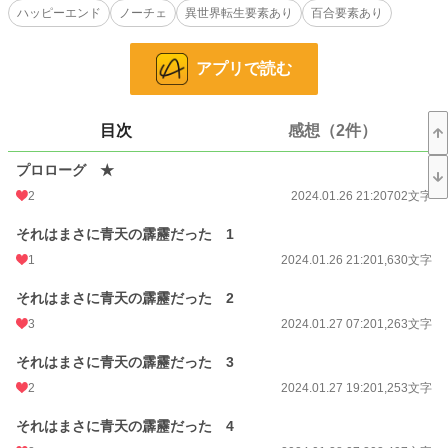
ハッピーエンド
ノーチェ
異世界転生要素あり
百合要素あり
てしまい！？
過去のトラウマから女嫌いになった騎士団長と、幼馴染と弟のために男装執事に
なった子爵令嬢の、ラブハプニングから始まる恋物語。
アプリで読む
※R18シーンには★をつけています。
小説
228,834 位 / 228,834 件
目次
感想（2件）
恋愛
66,374 位 / 66,374 件
プロローグ ★
お気に入り
99
2
2024.01.26 21:20
702文字
24h.ポイント
0 pt
それはまさに青天の霹靂だった 1
文字数
103,680
1
2024.01.26 21:20
1,630文字
更新日時
2024.12.09 19:20
それはまさに青天の霹靂だった 2
初回公開日時
2024.01.26 21:20
3
2024.01.27 07:20
1,263文字
週間ポイント
42 pt (48,661 位)
それはまさに青天の霹靂だった 3
2
2024.01.27 19:20
1,253文字
月間ポイント
140 pt (58,597 位)
それはまさに青天の霹靂だった 4
年間ポイント
3,024 pt (57,401 位)