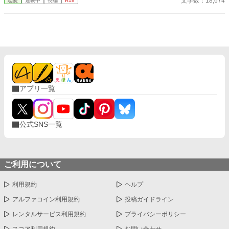
文字数：18,674
恋愛
連載中
長編
R18
団長・レイルドで女嫌いの噂を持つ人物だった。 当然女嫌いの噂
なんて知らないクララは良心に従い彼を助け、治療を施す。 だ
が、レイルドには隠している秘密……性癖があった。 ――君の××
××、触らせてもらえないだろうか？
アプリ一覧
公式SNS一覧
ご利用について
利用規約
ヘルプ
アルファコイン利用規約
投稿ガイドライン
レンタルサービス利用規約
プライバシーポリシー