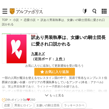
TOP
>
小説
>
恋愛小説
>
訳あり男装執事は、女嫌いの騎士団長に愛され口
説かれる
恋愛
連載中
長編
R18
訳あり男装執事は、女嫌いの騎士団長
に愛され口説かれる
九重ネズ
（近況ボード：
3 件
）
お気に入りに追加して更新通知を受け取ろう
お気に入り追加
一部の人間が魔法を使えるセレスタイン国の中で、貿易で有名なエンブレスト伯
爵家の女嫌い令嬢・ロザリアの専属執事をしているアンディ(本名：アナベル)
は、実は男装執事であり、ライトナー子爵家の令嬢である。
アンディが男装で執事をしているのは、ロザリアのためであると同時に、幼い頃
に亡くなった騎士志望の弟の代わりになりたかったからだ。
けれど、ロザリアを気に入った第一王子がエンブレスト伯爵邸に訪問した事で、
24h.ポイント
0pt
260
彼の護衛騎士で女嫌い騎士団長であるオズワルドがアンディと急接近！
恋愛
男装ヒロイン
女嫌いの騎士団長
ラッキースケベ
しかも、思わぬハプニングで、アンディが女性だという事をオズワルドに知られ