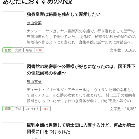
あなたにおすすめの小説
独身皇帝は秘書を独占して溺愛したい
狭山雪菜
ナンシー・ヤンは、ヤン侯爵家の令嬢で、行き遅れとして皇帝の
専属秘書官として働いていた。 ある時、秘書長に独身の皇帝の花
嫁候補を作るようにと言われ、直接令嬢と話すために舞踏会へと
出ると、何故か皇帝の怒りを買ってしまい…？ この作品は、「小
文字数：31,626
恋愛
完結
短編
R18
説家になろう」にも掲載しております。
図書館の秘密事〜公爵様が好きになったのは、国王陛下
の側妃候補の令嬢〜
狭山雪菜
ディーナ・グリゼルダ・アチェールは、ヴィラン公国の宰相とし
て働くアチェール公爵の次女として生まれた。 姉は王子の婚約者
候補となっていたが生まれつき身体が弱く、姉が王族へ嫁ぐのに
不安となっていた公爵家は、次女であるディーナが姉の代わりが
文字数：16,382
恋愛
完結
ｼｮｰﾄｼｮｰﾄ
R18
務まるように、王子の第二婚約者候補として成人を迎えた。 いつ
からか新たな婚約者が出ないディーナに、もしかしたら王子の側
妃になるんじゃないかと噂が立った。 王妃教育の他にも家庭教師
巨乳令嬢は男装して騎士団に入隊するけど、何故か騎士
をつけられ、勉強が好きになったディーナは、毎日のように図書
団長に目をつけられた
館へと運んでいた。その時に出会ったトロッツィ公爵当主のルキ