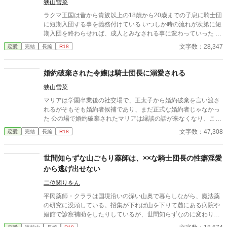
アーノと出会って、いつからか彼の事を好きとなっていた… こち
狭山雪菜
らの作品は「小説家になろう」にも、掲載されています。
ラクマ王国は昔から貴族以上の18歳から20歳までの子息に騎士団
に短期入団する事を義務付けている いつしか時の流れが次第に短
期入団を終わらせれば、成人とみなされる事に変わっていった そ
んなことで、我がサハラ男爵家も例外ではなく長男のマルキ・サ
文字数：28,347
恋愛
完結
長編
R18
ハラも騎士団に入団する日が近づきみんな浮き立っていた しか
し、入団前日になり置き手紙ひとつ残し姿を消した長男に男爵家
当主は苦悩の末、苦肉の策を家族に伝え他言無用で使用人にも箝
婚約破棄された令嬢は騎士団長に溺愛される
口令を敷いた 当日入団したのは、男装した年子の妹、ハルキ・サ
狭山雪菜
ハラだった この作品は「小説家になろう」にも掲載しておりま
す。
マリアは学園卒業後の社交場で、王太子から婚約破棄を言い渡さ
れるがそもそも婚約者候補であり、まだ正式な婚約者じゃなかっ
た 公の場で婚約破棄されたマリアは縁談の話が来なくなり、この
ままじゃ一生独身と落ち込む すると、友人のエリカが気分転換に
文字数：47,308
恋愛
完結
長編
R18
騎士団員への慰労会へ誘ってくれて… 全編甘々を目指していま
す。 この作品は「小説家になろう」にも掲載しております。
世間知らずな山ごもり薬師は、××な騎士団長の性癖淫愛
から逃げ出せない
二位関りをん
平民薬師・クララは国境沿いの深い山奥で暮らしながら、魔法薬
の研究に没頭している。招集が下れば山を下りて麓にある病院や
娼館で診察補助をしたりしているが、世間知らずなのに変わりは
ない。 ある日、山の中で倒れている男性を発見。彼はなんと騎士