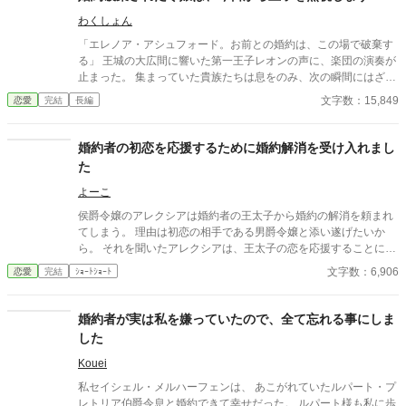
わくしょん
「エレノア・アシュフォード。お前との婚約は、この場で破棄す
る」 王城の大広間に響いた第一王子レオンの声に、楽団の演奏が
止まった。 集まっていた貴族たちは息をのみ、次の瞬間にはざわ
めきが広がる。 エレノアはゆっくりと顔を上げた。 目の前では、
文字数：15,849
恋愛
完結
長編
王子が腰に手を回した美しい令嬢――侯爵令嬢セシリアが勝ち誇
ったように微笑んでいる。
婚約者の初恋を応援するために婚約解消を受け入れまし
た
よーこ
侯爵令嬢のアレクシアは婚約者の王太子から婚約の解消を頼まれ
てしまう。 理由は初恋の相手である男爵令嬢と添い遂げたいか
ら。 それを聞いたアレクシアは、王太子の恋を応援することに。
さて、王太子の初恋は実るのかどうなのか。
文字数：6,906
恋愛
完結
ｼｮｰﾄｼｮｰﾄ
婚約者が実は私を嫌っていたので、全て忘れる事にしま
した
Kouei
私セイシェル・メルハーフェンは、 あこがれていたルパート・プ
レトリア伯爵令息と婚約できて幸せだった。 ルパート様も私に歩