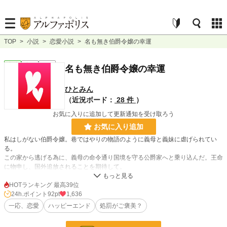
TOP
>
小説
>
恋愛小説
>
名も無き伯爵令嬢の幸運
恋愛
完結
短編
名も無き伯爵令嬢の幸運
ひとみん
（近況ボード：
28 件
）
お気に入りに追加して更新通知を受け取ろう
お気に入り追加
私はしがない伯爵令嬢。巷ではやりの物語のように義母と義妹に虐げられてい
る。
この家から逃げる為に、義母の命令通り国境を守る公爵家へと乗り込んだ。王命
に物申し、国外追放されることを期待して。
なのに、何故だろう・・・乗り込んだ先の公爵夫人が決めたという私に対する処
罰がご褒美としか言いようがなくて・・・
HOTランキング 最高39位
24h.ポイント
92pt
1,636
名も無きモブ令嬢が幸せになる話。まじ、名前出てきません・・・・
一応、恋愛
ハッピーエンド
処罰がご褒美？
*「転生魔女は国盗りを望む」にチラッとしか出てこない、名も無きモブ『一人