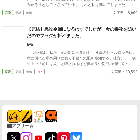
み寄ろうとして下さっている。 けれど私は聞いてしまった。ルパ
ート様の本音を。 『我慢するしかない』 『彼女といると疲れる』
文字数：8,966
恋愛
完結
短編
私はルパート様に嫌われていたの？ 本当は厭わしく思っていた
の？ だから私は決めました。 あなたを忘れようと… ※この作品
は、他投稿サイトにも公開しています。
【完結】悪役令嬢になるはずでしたが、母の毒殺を防い
だのでフラグが折れました。
aya
「お母様は、私たちが絶対に守るわ！」 ６歳のシャルロッテは、
病に倒れた母の周りに蠢く不穏な気配を察知する。味方は、一歳
年上で「前世は犬」と噂されるほど鼻が良い従兄の婚約者・フェ
ルゼン。二人の小さな名探偵は、周囲には微笑ましい「推理ごっ
文字数：30,593
恋愛
完結
短編
R15
こ」に見せかけ、いたずらを武器に毒殺の陰謀を暴いていく！ 北
の地から激走する最強の祖父や、薬草マニアの叔父を巻き込み、
悪党どもを徹底的に叩き潰した十数年後――。 異母妹を名乗る少
女が現れて。
アプリ一覧