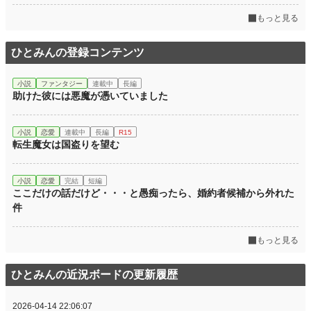
月間ポイント
1,834 pt (16,857 位)
もっと見る
年間ポイント
40,508 pt (12,239 位)
ひとみんの登録コンテンツ
累計ポイント
170,387 pt (22,148 位)
小説
ファンタジー
連載中
長編
助けた彼には悪魔が憑いていました
小説
恋愛
連載中
長編
R15
転生魔女は国盗りを望む
小説
恋愛
完結
短編
ここだけの話だけど・・・と愚痴ったら、婚約者候補から外れた
件
もっと見る
ひとみんの近況ボードの更新履歴
2026-04-14 22:06:07