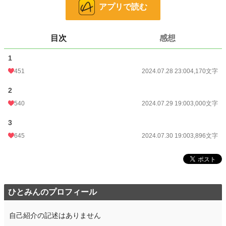
目令嬢』のお話。
アプリで読む
34話の本人視点みたいな感じです。
本編を読まなくとも、多分、大丈夫だと思いますが、本編もよろしくお願いしま
す！
目次
感想
https://www.alphapolis.co.jp/novel/618422773/930884405
1
小説
11,651 位 / 228,999 件
451
2024.07.28 23:00
4,170文字
恋愛
5,294 位 / 66,399 件
2
540
2024.07.29 19:00
3,000文字
お気に入り
333
3
24h.ポイント
92 pt
645
2024.07.30 19:00
3,896文字
文字数
11,066
更新日時
2024.07.30 19:00
初回公開日時
2024.07.28 23:00
ひとみんのプロフィール
初回完結日時
2024.07.30 19:16
週間ポイント
353 pt (17,864 位)
自己紹介の記述はありません