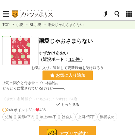
TOP
>
小説
>
BL小説
>
溺愛じゃおさまらない
BL
完結
短編
R18
溺愛じゃおさまらない
すずかけあおい
（近況ボード：
11 件
）
お気に入りに追加して更新通知を受け取ろう
お気に入り追加
上司の陽介と付き合っている誠也。
どろどろに愛されているけれど―――。
〔攻め〕市川 陽介（いちかわ ようすけ）34歳
〔受け〕大野 誠也（おおの せいや）26歳
24h.ポイント
28pt
486
短編
美形×平凡
年上×年下
社会人
上司×部下
溺愛攻め
小説
23,003 位 / 228,897 件
BL
5,926 位 / 31,450 件
アプリで読む