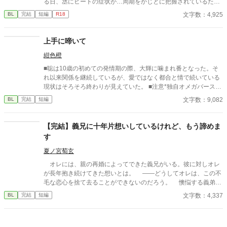
る日、丞にヒートの症状が…周期をかじとに把握されているた
め、万全の用意をされるが恥ずかしさから否定的にな。しかし丞
文字数：4,925
BL
完結
短編
R18
の症状は止まらなくなってしまう。Ωがよしよしされる短編で
す。 ※pixivにも同様の作品を掲載しています
上手に啼いて
紺色橙
■聡は10歳の初めての発情期の際、大輝に噛まれ番となった。そ
れ以来関係を継続しているが、愛ではなく都合と情で続いている
現状はそろそろ終わりが見えていた。 ■注意*独自オメガバース設
定。■『それは愛か本能か』と同じ世界設定です。関係は一切な
文字数：9,082
BL
完結
短編
し。
【完結】義兄に十年片想いしているけれど、もう諦めま
す
夏ノ宮萄玄
オレには、親の再婚によってできた義兄がいる。彼に対しオレ
が長年抱き続けてきた想いとは。 ――どうしてオレは、この不
毛な恋心を捨て去ることができないのだろう。 懊悩する義弟の
桧理（かいり）に訪れた終わり。 義兄×義弟。美形で穏やかな
文字数：4,337
BL
完結
短編
社会人義兄と、つい先日まで高校生だった少しマイナス思考の義
弟の話。短編小説です。