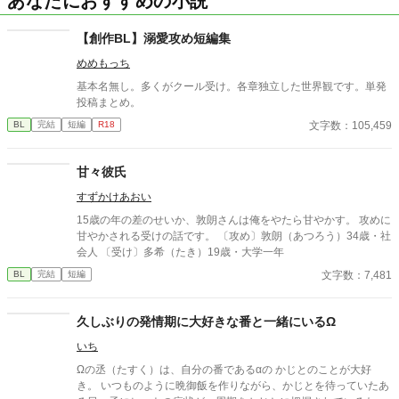
あなたにおすすめの小説
【創作BL】溺愛攻め短編集
めめもっち
基本名無し。多くがクール受け。各章独立した世界観です。単発
投稿まとめ。
文字数：105,459
BL
完結
短編
R18
甘々彼氏
すずかけあおい
15歳の年の差のせいか、敦朗さんは俺をやたら甘やかす。 攻めに
甘やかされる受けの話です。 〔攻め〕敦朗（あつろう）34歳・社
会人 〔受け〕多希（たき）19歳・大学一年
文字数：7,481
BL
完結
短編
久しぶりの発情期に大好きな番と一緒にいるΩ
いち
Ωの丞（たすく）は、自分の番であるαの かじとのことが大好
き。 いつものように晩御飯を作りながら、かじとを待っていたあ