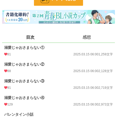
お気に入り
105
24h.ポイント
28 pt
文字数
11,206
更新日時
2025.06.26 02:12
目次
感想
初回公開日時
2025.03.15 06:00
溺愛じゃおさまらない①
初回完結日時
2025.03.15 06:00
81
2025.03.15 06:00
1,259文字
週間ポイント
175 pt (26,536 位)
溺愛じゃおさまらない②
月間ポイント
602 pt (31,703 位)
88
2025.03.15 06:00
2,128文字
年間ポイント
14,945 pt (24,389 位)
溺愛じゃおさまらない③
累計ポイント
42,843 pt (48,476 位)
91
2025.03.15 06:00
2,719文字
溺愛じゃおさまらない④
129
2025.03.15 06:00
2,973文字
バレンタイン小話