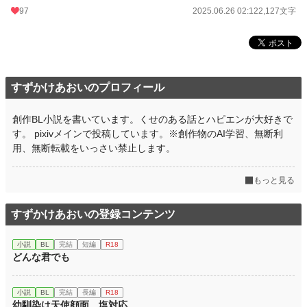
97
2025.06.26 02:12
2,127文字
すずかけあおいのプロフィール
創作BL小説を書いています。くせのある話とハピエンが大好きで
す。 pixivメインで投稿しています。※創作物のAI学習、無断利
用、無断転載をいっさい禁止します。
もっと見る
すずかけあおいの登録コンテンツ
小説
BL
完結
短編
R18
どんな君でも
小説
BL
完結
長編
R18
幼馴染は天使顔面、塩対応。