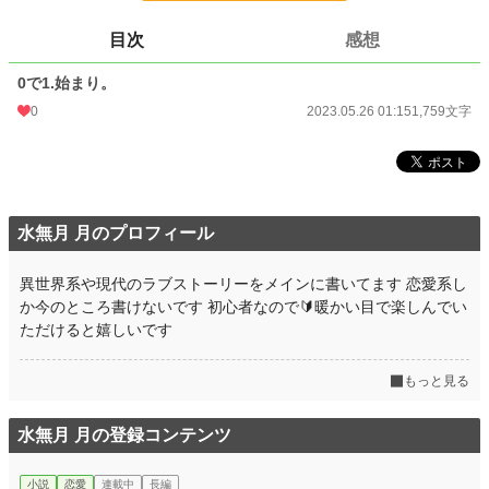
ライト文芸
9,589 位 / 9,589 件
目次
感想
お気に入り
0
0で1.始まり。
24h.ポイント
0 pt
0
2023.05.26 01:15
1,759文字
文字数
1,759
更新日時
2023.05.26 01:15
初回公開日時
2023.05.26 01:15
水無月 月のプロフィール
初回完結日時
2023.05.26 01:15
週間ポイント
0 pt (228,802 位)
異世界系や現代のラブストーリーをメインに書いてます 恋愛系し
か今のところ書けないです 初心者なので🔰暖かい目で楽しんでい
月間ポイント
0 pt (228,802 位)
ただけると嬉しいです
年間ポイント
28 pt (170,374 位)
もっと見る
累計ポイント
1,427 pt (181,395 位)
水無月 月の登録コンテンツ
小説
恋愛
連載中
長編