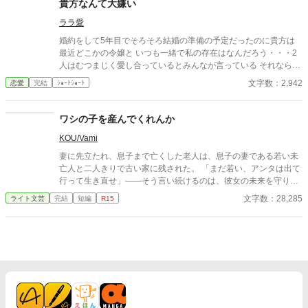
貴方なんて大嫌い
ララ愛
婚約をして5年目でそろそろ結婚の準備の予定だったのに貴方は
最近どこかの令嬢と いつも一緒で私の存在はなんだろう・・・2
人はむつまじく愛し合っているとみんなが言っている それなら私
はもういいです・・・貴方なんて大嫌い
文字数：2,942
恋愛
完結
ｼｮｰﾄｼｮｰﾄ
ワシの子を産んでくれんか
KOU/Vami
妻に先立たれ、息子まで亡くした老人は、息子の妻である若い未
亡人と二人きりで古い家に残された。 「まだ若い、アンタは出て
行って生き直せ」――そう言い続けるのは、彼女の未来を守りた
い善意であり、同時に、自分の寂しさが露見するのを恐れる防波
文字数：28,285
ライト文芸
完結
短編
R15
堤でもあった。 しかし彼女は去らない。義父を一人にできないと
いう情と、家に残る最後の温もりを手放せない心が、彼女の足を
止めていた。 昼はいつも通り、義父と嫁として食卓を囲む。けれ
ど夜になると、喪失の闇と孤独が、二人の境界を静かに溶かして
いく。 ある夜を境に、彼女は“何事もない”顔で日々を回し始め、
老人だけが遺影を直視できなくなる。 救いのような笑顔と、罪の
ような温もり。 二人はやがて、外の世界から少しずつ音を失い、
互いだけを必要とする狭い家の中へ沈んでいく――。