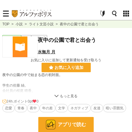
TOP
>
小説
>
ライト文芸小説
>
夜中の公園で君と出会う
ライト文芸
完結
ｼｮｰﾄｼｮｰﾄ
夜中の公園で君と出会う
水無月 月
お気に入りに追加して更新通知を受け取ろう
お気に入り追加
夜中の公園の中で始まる恋の初対面。
学生の佐藤 紬。
会社員の桜庭 晴香。
そんな夜の公園での不思議な出会いは2人の運命の歯車を動かしていく。
24h.ポイント
0pt
0
恋愛
青春
夜中
年の差
文学
ネガティブ
友達
暗い雰囲気
そして2人の会話は少し、疲れているのかも。
アプリで読む
小説
228,802 位 / 228,802 件