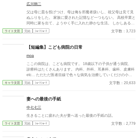
広川朔二
父は母に皿を投げつけ、母は俺を邪魔者扱いし、祖父母は見て見
ぬふりをした。 家族に愛された記憶など一つもない。 高校卒業と
同時に家を出て、ようやく手に入れた静かな生活。 しかしある
日、母の訃報と共に現れたのは、かつて俺を捨てた“父”だった―
文字数：3,723
ライト文芸
完結
ｼｮｰﾄｼｮｰﾄ
―。 金を無心され、拒絶し、それでも迫ってくる血縁という鎖。
だが俺は、もう縛られない。 「家族を捨てたのは、そっちだろ」
穏やかな怒りが胸に満ちる、爽快で静かな断絶の物語。
【短編集】こども病院の日常
moa
ここの病院は、こども病院です。 18歳以下の子供が通う病院、
診療科はたくさんあります。 内科、外科、耳鼻科、歯科、皮膚科
etc… ただただ医者目線で色々な病気を治療していくだけの小説
です。 恋愛要素などは一切ありません。 密着病院24時！的な感
文字数：20,633
キャラ文芸
完結
ｼｮｰﾄｼｮｰﾄ
じです。 人物像などは表記していない為、読者様のご想像にお任
せします。 ※泣く表現、痛い表現など嫌いな方は読むのをお控え
ください。 歯科以外の医療知識はそこまで詳しくないのですみま
妻への最後の手紙
せんがご了承ください。
中七七三
生きることに疲れた夫が妻へ送った最後の手紙の話。
文字数：2,779
ライト文芸
完結
ｼｮｰﾄｼｮｰﾄ