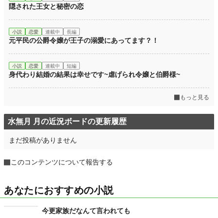
隠された王女と秘密の恋
小説
恋愛
連載中
長編
元平民の公爵令嬢が王子の溺愛にあってます？！
小説
恋愛
連載中
短編
身代わり結婚の結果は幸せです~虐げられ令嬢と伯爵様~
もっと見る
水無月 月の近況ボードの更新履歴
まだ投稿がありません
このコンテンツについて報告する
あなたにおすすめの小説
今更家族だなんて言われても