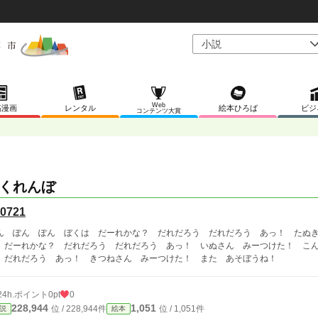
Web
稿漫画
レンタル
絵本ひろば
ビジ
コンテンツ大賞
くれんぼ
0721
ん ぽん ぽん ぼくは だーれかな？ だれだろう だれだろう あっ！ たぬ
 だーれかな？ だれだろう だれだろう あっ！ いぬさん みーつけた！ こ
 だれだろう あっ！ きつねさん みーつけた！ また あそぼうね！
24h.ポイント
0pt
0
228,944
1,051
位 / 228,944件
位 / 1,051件
説
絵本