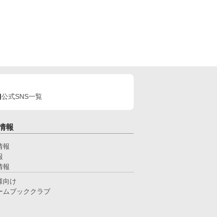
公式SNS一覧
情報
情報
報
情報
様向け
ームブッククラブ