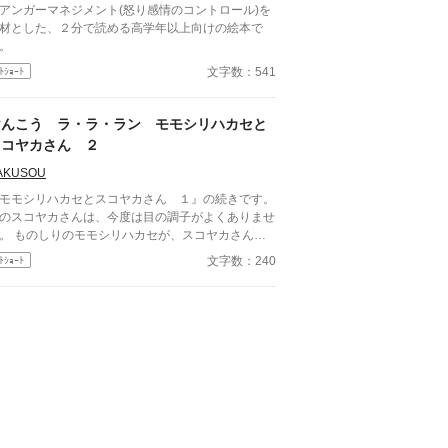
アンガーマネジメント(怒り感情のコントロール)を
材とした、２分で読める高学年以上向けの絵本で
。
文字数：541
ﾄｼｮｰﾄ
けんこう ラ・ラ・ラン モモシリハカセと
スコヤカさん ２
AKUSOU
モモシリハカセとスコヤカさん １』の続きです。
のスコヤカさんは、今度は目の調子がよくありませ
。 ものしりのモモシリハカセが、スコヤカさんに
腸の時のように質問をします。 そして、目の働き
文字数：240
ﾄｼｮｰﾄ
原因、アドバイス、マッサージを教えてくれまし
知る知育絵本です。 『モモ
リハカセとスコヤカさん １』 https://ehon.alphap
is.co.jp/content/detail/8094