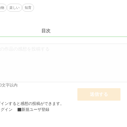
動物
楽しい
知育
目次
00文字以内
送信する
グインすると感想の投稿ができます。
ログイン
新規ユーザ登録