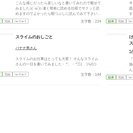
こんな感じだったら楽しいなと書いてみたので載せて

みましたઽ( ´ω`)ઽ 凄く簡単に読める仕様でサクッと読
題
めますのでよかったら暇つぶしに読んでみて下さいま
す
せ〜・:*。・:*三( ⊃'ω')⊃
文字数：224
本
完結
ｼｮｰﾄｼｮｰﾄ
絵本
完結
ｼｮｰ
スライムのおしごと
バナナ男さん
S
スライムのお仕事はとっても大変！ そんなスライム
『
さんの一日を書いてみました・:*。・:*三( ⊃'ω')⊃
猫
ん
文字数：144
本
完結
ｼｮｰﾄｼｮｰﾄ
胃
絵本
完結
ｼｮｰ
や
た。 健康や体のしくみを
シ
ol