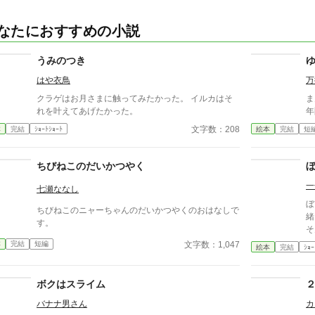
なたにおすすめの小説
うみのつき
はや衣鳥
万
クラゲはお月さまに触ってみたかった。 イルカはそ
ま
れを叶えてあげたかった。
年
文字数：208
本
完結
ｼｮｰﾄｼｮｰﾄ
絵本
完結
短
ちびねこのだいかつやく
一
七瀬ななし
ぼ
ちびねこのニャーちゃんのだいかつやくのおはなしで
緒
す。
そ
文字数：1,047
本
完結
短編
絵本
完結
ｼｮｰ
ボクはスライム
バナナ男さん
カ