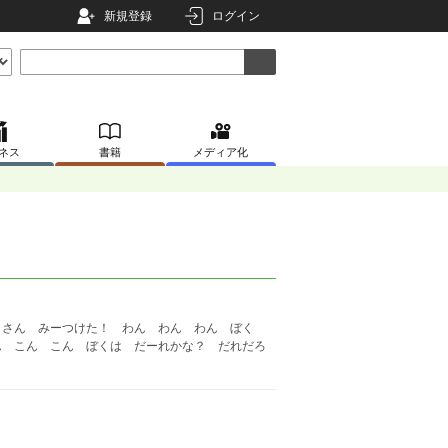
新規登録
ログイン
ネス
書籍
メディア化
きさん みーつけた！ わん わん わん ぼく
ん こん こん ぼくは だーれかな？ だれだろ