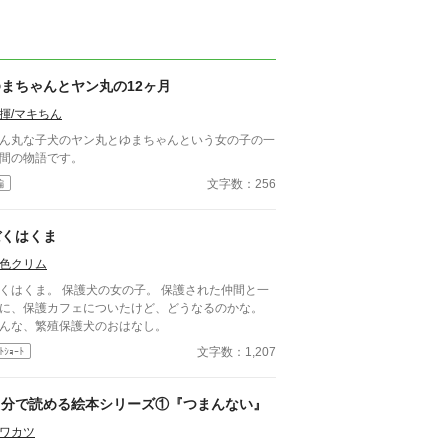
ゆまちゃんとヤン丸の12ヶ月
揮/マキちん
ん丸な子犬のヤン丸とゆまちゃんという女の子の一
間の物語です。
文字数：256
編
ぼくはくま
色クリム
くはくま。 保護犬の女の子。 保護された仲間と一
に、保護カフェについたけど、どうなるのかな。
んな、繁殖保護犬のおはなし。
文字数：1,207
ﾄｼｮｰﾄ
２分で読める絵本シリーズ①『つまんない』
ワカツ