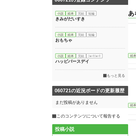
あ
小説
絵本
完結
短編
きみがだいすき
小説
絵本
完結
短編
おもちゃ
絵
小説
絵本
完結
ｼｮｰﾄｼｮｰﾄ
ハッピバースデイ
もっと見る
060721の近況ボードの更新履歴
まだ投稿がありません
絵
このコンテンツについて報告する
投稿小説