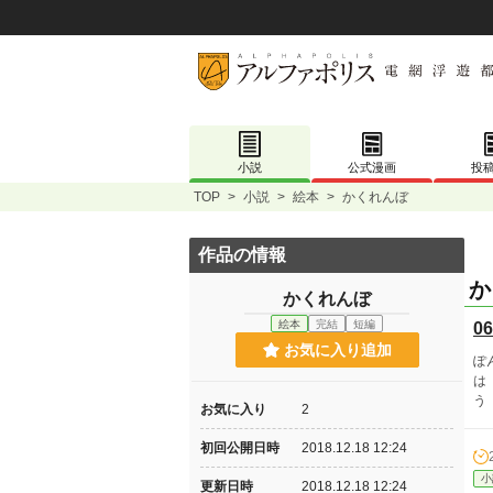
小説
公式漫画
投
TOP
>
小説
>
絵本
>
かくれんぼ
作品の情報
か
かくれんぼ
絵本
完結
短編
06
お気に入り追加
ぽ
は
う
お気に入り
2
初回公開日時
2018.12.18 12:24
小
更新日時
2018.12.18 12:24