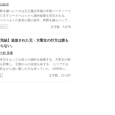
のではない。 誰が救われ、誰が代価を払っている
口紗夕
かを読み、不正な魔法契約を停止する、失われた職
爵令嬢ヘレーネは王立魔法学園の卒業パーティーで
―呪約師の力だった。 国家を守るために必要な
三王子ジークベルトから婚約破棄を宣言される。
牲だったと主張する大司教。 代価を知らずに奇跡
ークベルトの真実の愛の相手、男爵令嬢ルーシアへ
使っていた現聖女。 自分の健康が誰かの苦痛で成
嫌がらせが原因だ。 国外追放を言い渡したジーク
文字数：5,678
ﾄｼｮｰﾄ
っていた王太子。 ノエラは、自分を聖女や救世
ルトに、ヘレーネは眉一つ動かさずに答えた。
としてではなく、一人の女性として尊重してくれる
国外追放ですか？ 承りました。では、すぐに国外
リオとともに、教会が八十年以上隠してきた奇跡の
テレポートします」
【完結】追放された元・大聖女の行方は誰も
を暴いていく。 これは「本物の聖女」として王
知らない。
へ返り咲く物語ではない。 偽聖女と呼ばれた女性
、誰かの痛みを押しつける制度を終わらせ、自分の
十鈴 美優
と恋を選ぶ物語。 全7話完結。制度ざまぁ、相互
済、明確なハッピーエンドです。
本日をもってお前との婚約を破棄する。大聖女の称
も剥奪し、王都からの追放を命ずる」 ユリアナは
民ながら強い癒しの力を持っていた。1000年に一
現れるとされる大聖女の称号を得て、婚約者となっ
文字数：22,197
編
王子リッドと共に魔物討伐に邁進する日々を送って
ドはユリアナを休ませることなく働
せ、ユリアナの癒しの力を濁らせていた。 そんな
に圧倒的な力を持つ上級魔物が、王国北部に襲来す
。 ユリアナは全力を尽くしたものの、多くの犠牲
してしまった。 ユリアナはその責任を押し付け
れ、大聖女の称号を剥奪される。リッドからの婚約
棄に加え、王都からの追放を命じられた。 それか