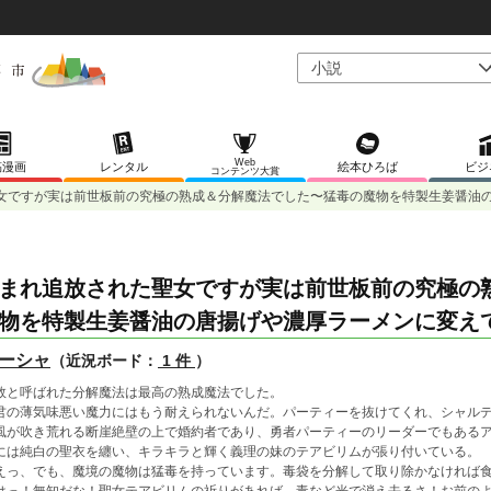
Web
稿漫画
レンタル
絵本ひろば
ビジ
コンテンツ大賞
女ですが実は前世板前の究極の熟成＆分解魔法でした〜猛毒の魔物を特製生姜醤油
まれ追放された聖女ですが実は前世板前の究極の
物を特製生姜醤油の唐揚げや濃厚ラーメンに変え
ーシャ
（近況ボード：
1 件
）
敗と呼ばれた分解魔法は最高の熟成魔法でした。
君の薄気味悪い魔力にはもう耐えられないんだ。パーティーを抜けてくれ、シャル
風が吹き荒れる断崖絶壁の上で婚約者であり、勇者パーティーのリーダーでもある
には純白の聖衣を纏い、キラキラと輝く義理の妹のテアビリムが張り付いている。
えっ、でも、魔境の魔物は猛毒を持っています。毒袋を分解して取り除かなければ