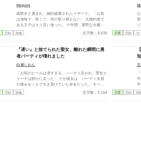
を失った勇者たちは崩壊し、 国王は失脚、国は混乱
も
Megumi
樋
に陥る。 それでも私は戻らない。 「君は俺のもの
の
偽聖女と蔑まれ、婚約破棄されたイザベラ。 「お前
公
だ。一生手放さない」 元勇者の魔王様に囲われ、甘
能―
は地味で、暗くて、何の取り柄もない」 元婚約者で
第
やかされ、溺愛されながら、 私は魔王城で幸せに暮
犠
ある王子はそう言い放った。 十年間、寡黙な令嬢を
ジ
らしています。 今さら「帰ってきて」と言われて
を
演じ続けた彼女。 その沈黙には、理由があった。 そ
の
文字数：8,436
愛
完結
短編
恋愛
完結
ｼｮｰ
も、もう遅いのです。
り立
の夜、王都を照らす奇跡の光。 枯れた聖樹が満開に
ベ
主
咲き誇り、人々は囁いた。 「真の聖女が目覚めた」
「
ダ
と——
に
『遅い』と捨てられた聖女、離れた瞬間に勇
代価
者パーティが壊れました
都
が
白瀬しおん
五
仕事
「お前のヒールは遅すぎる」――そう言われ、聖女エ
救
「
リーナは静かに去った。 だが彼女は、パーティ全員
号
の痛みを一人で引き受けていた存在だった。 すべて
平
を手放した彼女が出会ったのは、暴走する魔力を抱え
度
文字数：5,184
愛
完結
短編
恋愛
完結
短
た公爵。 これは、“必要とされること”しか知らなかっ
た
た彼女が、新しい感情に触れていく物語。
いた。 だがリッ
か
時
る
を出
ら
破