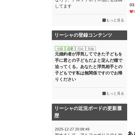
0
してます
もっと見る
リーシャの登録コンテンツ
小説
恋愛
完結
長編
元婚約者が浮気してできた子どもを
手に君との子どもだよと淀んだ瞳で
迫ってくる。あなたと浮気相手との
子どもです私は無関係ですのでお帰
りください
もっと見る
リーシャの近況ボードの更新履
歴
2025-12-27 20:08:49
あ