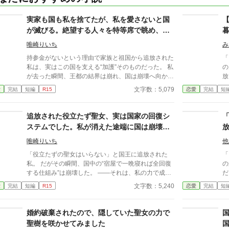
実家も国も私を捨てたが、私を愛さないと国
が滅びる。絶望する人々を特等席で眺め、冷
徹な王子の腕の中で思考停止する。
唯崎りいち
み
持参金がないという理由で家族と祖国から追放された
「
私は、実はこの国を支える“加護”そのものだった。 私
の
が去った瞬間、王都の結界は崩れ、国は崩壊へ向かい
放
始める。 そんな私を拾ったのは、冷徹と噂される隣
響
文字数：5,079
愛
完結
短編
R15
恋愛
完結
短
国の王子。 「やっと見つけた。お前は俺のものだ」
入
捨てられたはずの私は、気づけば滅びゆく祖国を背
る
に、彼の腕の中で溺愛されていた。
い
追放された役立たず聖女、実は国家の回復シ
ほ
ステムでした。私が消えた途端に国は崩壊、
三
今さら泣いても戻りません。元勇者の魔王様
い
唯崎りいち
他
に独占されています
追
「役立たずの聖女はいらない」と国王に追放された
「
王
私。 だがその瞬間、国中の“宿屋で一晩寝れば全回復
の
ッ
する仕組み”は崩壊した。 ――それは、私の力で成り
だ。 彼女にだけ見えてい
国
立っていたから。 混乱する人間たちをよそに、私は
へ
文字数：5,240
愛
完結
短編
R15
恋愛
完結
短
元勇者だった魔王様に連れ去られる。 魔王様はかつ
い糸が。 妄
て勇者として魔物を虐げていた過去を持ち、 今は魔
放
物を守るために魔王となった存在だった。 そして私
や
婚約破棄されたので、隠していた聖女の力で
は気づく。 自分の力は、一人を癒すだけでなく――
た
聖樹を咲かせてみました
世界そのものを支えていたのだと。 やがて回復手段
元近