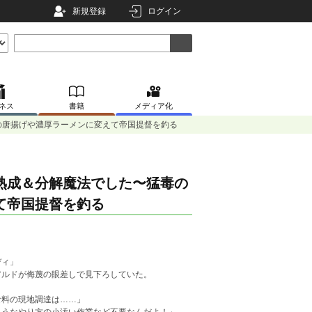
新規登録
ログイン
ネス
書籍
メディア化
の唐揚げや濃厚ラーメンに変えて帝国提督を釣る
熟成＆分解魔法でした〜猛毒の
て帝国提督を釣る
ディ」
アルドが侮蔑の眼差しで見下ろしていた。
食料の現地調達は……」