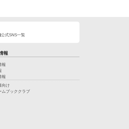
一年。ユリアナはユーリと名を改め、顔を隠し、新
な職に就いていた。
公式SNS一覧
情報
情報
報
情報
様向け
ームブッククラブ