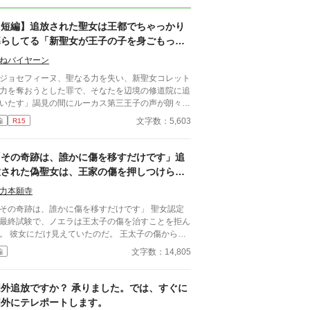
【短編】追放された聖女は王都でちゃっかり
暮らしてる「新聖女が王子の子を身ごもっ
た？」結界を守るために元聖女たちが立ち上
ねバイヤーン
がる
ジョセフィーヌ、聖なる力を失い、新聖女コレット
力を奪おうとした罪で、そなたを辺境の修道院に追
いたす」謁見の間にルーカス第三王子の声が朗々と
き渡る。 「異議あり！」ジョセフィーヌは間髪を
文字数：5,603
編
R15
れず意義を唱え、証言を述べる。 「証言一、とあ
元聖女マデリーン。殿下は十代の聖女しか興味がな
。証言二、とある元聖女ノエミ。殿下は背が高く、
「その奇跡は、誰かに傷を移すだけです」追
っそりしてるのに出るとこ出てるのが好き。証言
放された偽聖女は、王家の傷を押しつけられ
、とある元聖女オードリー。殿下は、手は出さな
た騎士を救う
、見てるだけ」 「ええーい、やめーい。不敬罪で
力本願寺
放」 追放された元聖女ジョセフィーヌはさっさと
その奇跡は、誰かに傷を移すだけです」 聖女認定
都に戻って、魚屋で働いてる。そんな中、聖女コレ
最終試験で、ノエラは王太子の傷を治すことを拒ん
トがルーカス殿下の子を身ごもったという噂が。王
たのだ。 王太子の傷から北
の結界を守るため、元聖女たちは立ち上がった。
伸び、名も知らない少年の腕を切り裂こうとする黒
文字数：14,805
編
言を吐く偽聖女とされ、辺境聖痕院へ追
されたノエラ。そこで彼女を待っていたのは、王家
高位貴族が「奇跡」で消した傷や病を押しつけられ
国外追放ですか？ 承りました。では、すぐに
四十一人と、左腕に何十人分もの傷を背負わされた
国外にテレポートします。
衛騎士ダリオだった。 ノエラの力は、傷を治す