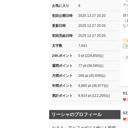
「
ア
お気に入り
8
「
唇
初回公開日時
2025.12.27 20:20
（
更新日時
2025.12.27 20:20
な
初回完結日時
2025.12.27 20:20
文字数
7,641
小
24h.ポイント
0 pt (228,850位)
週間ポイント
77 pt (38,585位)
月間ポイント
266 pt (45,939位)
年間ポイント
6,865 pt (38,977位)
0
累計ポイント
6,914 pt (112,205位)
0
リーシャのプロフィール
なろう、アルファポリス他にも投稿