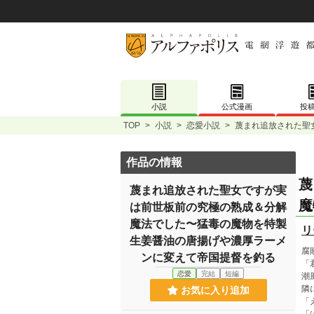
小説
公式漫画
投
TOP
>
小説
>
恋愛小説
>
蔑まれ追放された聖
作品の情報
蔑
蔑まれ追放された聖女ですが実
魔
は前世板前の究極の熟成＆分解
魔法でした〜猛毒の魔物を特製
リ
生姜醤油の唐揚げや濃厚ラーメ
腐
ンに変えて帝国提督を釣る
「
恋愛
完結
短編
潮
隣
お気に入り追加
「