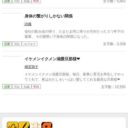
文字数：5,862
恋愛
完結
短編
R18
身体の繋がりしかない関係
詩織
会社の飲み会の帰り、たまたま同じ帰りが方向だった３つ年下の
後輩。 その後勢いで身体の関係になった。
文字数：3,328
恋愛
完結
ｼｮｰﾄｼｮｰﾄ
イケメンイクメン溺愛旦那様❤︎
鳴宮鶉子
イケメンイクメン溺愛旦那様。毎日、家事に育児を率先してやっ
てくれて、夜はわたしをいっぱい愛してくれる最高な旦那様❤︎
文字数：12,555
恋愛
完結
短編
R18