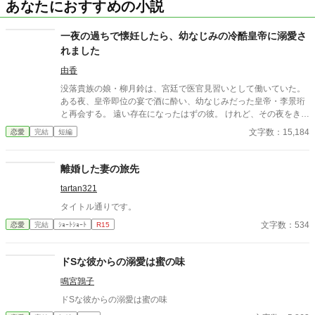
あなたにおすすめの小説
一夜の過ちで懐妊したら、幼なじみの冷酷皇帝に溺愛さ
れました
由香
没落貴族の娘・柳月鈴は、宮廷で医官見習いとして働いていた。
ある夜、皇帝即位の宴で酒に酔い、幼なじみだった皇帝・李景珩
と再会する。 遠い存在になったはずの彼。 けれど、その夜をきっ
かけに月鈴の運命は大きく動き出す。 冷酷と恐れられる皇帝が、
文字数：15,184
恋愛
完結
短編
なぜか彼女だけには甘すぎて――。
離婚した妻の旅先
tartan321
タイトル通りです。
文字数：534
恋愛
完結
ｼｮｰﾄｼｮｰﾄ
R15
ドSな彼からの溺愛は蜜の味
鳴宮鶉子
ドSな彼からの溺愛は蜜の味