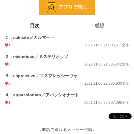
アプリで読む
◇サブテーマ：魔女／マスク／ショッピングモール◇
＊＊＊
目次
感想
◎全４話
◎作中に出てくる企業名、施設・地域名、登場人物が持つ知識等は創作上のフィ
１．calmato／カルマート
クションです
1
2021.11.06 21:00
5,617文字
※既存作品「【R18】窓辺に揺れる」のヒロインが一瞬登場しますが、こちら単
体のみでもお楽しみいただけます
２．misterioso／ミステリオッソ
※作者が読みたいだけの性癖を詰め込んだ三人称一元視点習作です
0
2021.11.06 21:30
5,342文字
※表紙はpixabay様よりお借りし、SS表紙メーカー様にて加工しております
３．espressivo／エスプレッシーヴォ
小説
229,022 位 / 229,022 件
0
2021.11.06 22:00
5,933文字
恋愛
66,403 位 / 66,403 件
４．appassionato／アパッシオナート
お気に入り
115
1
2021.11.06 22:30
7,395文字
24h.ポイント
0 pt
文字数
24,287
↓匿名で送れるメッセージ箱↓
更新日時
2021.11.06 22:30