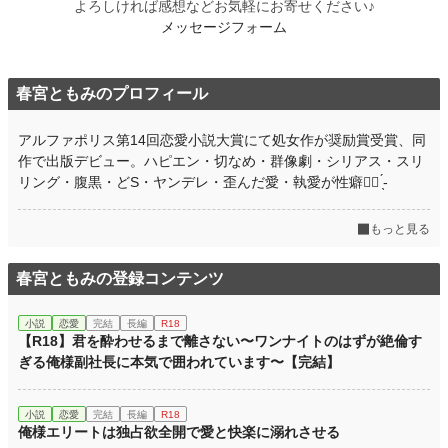
よろしければ感想などお気軽にお寄せください♪
メッセージフォーム
初回公開日時
2021.11.06 21:00
初回完結日時
2021.11.06 21:00
春宮ともみのプロフィール
週間ポイント
70 pt (39,759 位)
月間ポイント
210 pt (50,360 位)
アルファポリス第14回恋愛小説大賞にて処女作が奨励賞受賞、同
作で出版デビュー。ハピエン・切なめ・群像劇・シリアス・スリ
年間ポイント
3,682 pt (52,809 位)
リング・腹黒・どS・ヤンデレ・歪んだ愛・執愛が性癖‎♡⃛ ̖́-
累計ポイント
65,788 pt (38,472 位)
もっと見る
春宮ともみの登録コンテンツ
小説
恋愛
完結
長編
R18
【R18】君を酔わせるまで離さない〜ワンナイトのはずが絶倫す
ぎる俺様副社長に本気で囲われています〜【完結】
小説
恋愛
完結
長編
R18
俺様エリートは独占欲全開で愛と快楽に溺れさせる