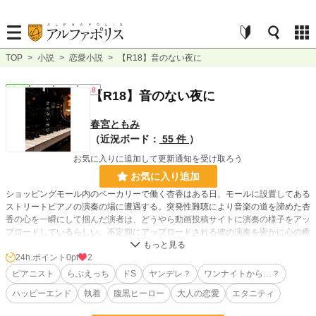
TOP
>
小説
>
恋愛小説
>
【R18】音のない夜に
恋愛
完結
短編
R18
【R18】音のない夜に
春宮ともみ
（近況ボード：
55 件
）
お気に入りに追加して更新通知を受け取ろう
お気に入り追加
ショッピングモール内のベーカリーで働く杏香はある日、モールに設置してある
ストリートピアノの演奏の場に遭遇する。突発性難聴により音楽の道を諦めた杏
香の心を一瞬にして掴んだ演者は、どうやら動画投稿サイトに演奏の様子をアッ
プロードしているらしい。不定期にアップロードされる彼の演奏を密かに心の癒
しとしている杏香だったが、ハロウィーンの日の催事中、ひょんな事で彼に助け
られ――？
24h.ポイント
0pt
2
ピアニスト
らぶえっち
ドS
ヤンデレ？
ワンナイトから…？
＊＊＊
ハッピーエンド
執着
腹黒ヒーロー
大人の恋愛
エタニティ
【（ナイトランタン様）AllNight HALLOWEEN 2021】参加作品です。