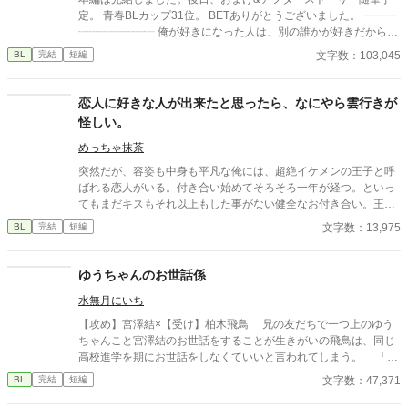
くないΩが最後に選ぶ相手とは――。 捨てた側の後悔と執着が加
定。 青春BLカップ31位。 BETありがとうございました。 ┈┈┈
速する、すれ違いオメガバースBL。
┈┈┈┈┈┈┈ 俺が好きになった人は、別の誰かが好きだからー
ー。 ┈┈┈┈┈┈┈┈┈┈ 二つの視点から見た、片思い恋愛模
文字数：103,045
BL
完結
短編
様。 じれきゅん ギャップ攻め
恋人に好きな人が出来たと思ったら、なにやら雲行きが
怪しい。
めっちゃ抹茶
突然だが、容姿も中身も平凡な俺には、超絶イケメンの王子と呼
ばれる恋人がいる。付き合い始めてそろそろ一年が経つ。といっ
てもまだキスもそれ以上もした事がない健全なお付き合い。王子
は優しいけど意地悪で、いつも俺の心臓を高鳴らせてくる——だ
文字数：13,975
BL
完結
短編
けどそれだけだ。この前、喧嘩をした。それきり彼と話していな
い。付き合っているのか定かじゃない関係。挙句に、今遠目から
見つけた王子の側には可憐な女の子。彼女が彼に寄り掛かって二
ゆうちゃんのお世話係
人がキスをしている。 その瞬間、目の前が真っ黒になった。もう
水無月にいち
無理だ。俺がスイッチが切れたようにその場に立ち尽くした、そ
の時だった。前にいる彼から聞いたこともない怒声が俺の耳に届
【攻め】宮澤結×【受け】柏木飛鳥 兄の友だちで一つ上のゆう
いたのは。 ⚪︎佐藤玲央……微笑みの王子と呼ばれ、常に笑顔を絶
ちゃんこと宮澤結のお世話をすることが生きがいの飛鳥は、同じ
やさない。物腰柔らかな姿勢に男女問わずモテる ⚪︎中田真……両
高校進学を期にお世話をしなくていいと言われてしまう。 「も
親の転勤で引っ越してきた転校生。平凡な容姿で口が悪いがクラ
しかしてゆうちゃんに彼女！？」 ショックを受けつつも、昔か
文字数：47,371
BL
完結
短編
スに馴染めず誰とも話さないので王子しか知らないし、これから
らのクセでつい世話を焼いてしまう。 でもそんな飛鳥に結は冷
も多分バレない ※全四話、予約投稿済み。 本編に攻めの名前が出
たくなるどころか距離感がおかしくなってーー 想いがうまく噛