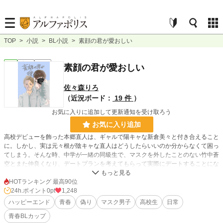
TOP
>
小説
>
BL小説
>
素顔の君が愛おしい
BL
完結
長編
素顔の君が愛おしい
佐々森りろ
（近況ボード：
19 件
）
お気に入りに追加して更新通知を受け取ろう
お気に入り追加
高校デビューを飾った本郷直人は、ギャルで陽キャな新倉美々と付き合えること
に。しかし、実は元々根が陰キャな直人はどうしたらいいのか分からなくて困っ
てしまう。そんな時、中学が一緒の同級生で、マスクを外したことのない竹中蒼
空とまた仲良くなり、デートプランを考えてもらって実際にデートすることにな
って──
HOTランキング 最高90位
24h.ポイント
0pt
1,248
偽った俺は、蒼空といる時が一番素でいられる。
ハッピーエンド
青春
偽り
マスク男子
高校生
日常
青春BLカップ​
小説
228,850 位 / 228,850 件