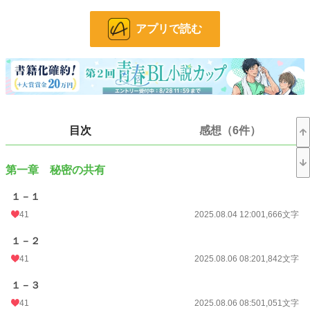
BL
31,440 位 / 31,440 件
アプリで読む
お気に入り
32
24h.ポイント
0 pt
文字数
96,120
更新日時
2025.09.01 21:21
目次
感想（6件）
初回公開日時
2025.08.04 12:00
初回完結日時
2025.09.01 21:21
第一章 秘密の共有
週間ポイント
14 pt (70,247 位)
１－１
41
2025.08.04 12:00
1,666文字
月間ポイント
42 pt (83,903 位)
年間ポイント
13,126 pt (26,517 位)
１－２
41
2025.08.06 08:20
1,842文字
累計ポイント
13,140 pt (86,196 位)
１－３
41
2025.08.06 08:50
1,051文字