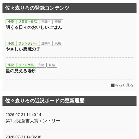
佐々森りろの登録コンテンツ
小説
児童書・童話
連載中
長編
明くる日々のおいしいごはん
小説
ファンタジー
連載中
長編
やさしい悪魔の子
小説
ライト文芸
完結
長編
星の見える場所
もっと見る
佐々森りろの近況ボードの更新履歴
2026-07-31 14:40:14
第1回児童書大賞エントリー
2026-07-31 14:36:38