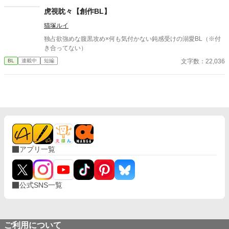
てこないの書き終わってから気が付いた。3/16タイトル少し変更
み合わない青春BLです。
虎視眈々【創作BL】
しました。 ※後日談を3/25に投稿予定←しました。Rを書くかは
まだ悩み中
猫塚ルイ
独占欲強めな腹黒攻め×何も気付かない鈍感受けの溺愛BL（※付
き合ってない）
文字数：22,036
BL
連載中
短編
アプリ一覧
公式SNS一覧
ご利用について