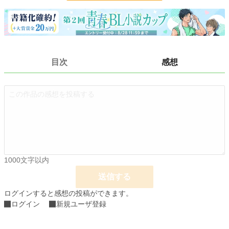
会い、とびきりに愛される物語。
※R15に念の為に設定していますが主人公がキスをするぐらいです。
小説
31,850 位 / 228,935 件
BL
8,349 位 / 31,452 件
目次
感想
お気に入り
35
24h.ポイント
14 pt
文字数
9,017
更新日時
2025.01.18 13:00
初回公開日時
2024.11.09 13:00
週間ポイント
21 pt (62,459 位)
1000文字以内
送信する
月間ポイント
49 pt (80,865 位)
ログインすると感想の投稿ができます。
年間ポイント
2,134 pt (65,607 位)
ログイン
新規ユーザ登録
累計ポイント
11,010 pt (93,003 位)