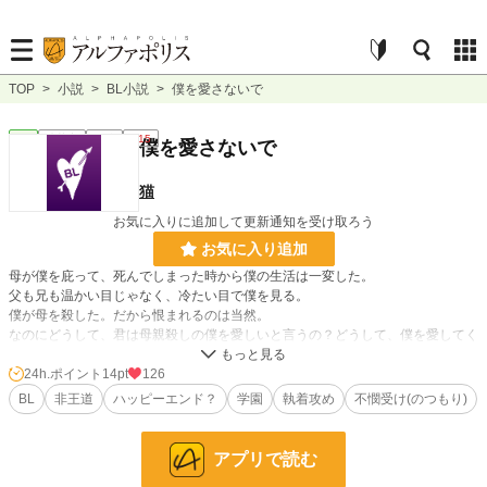
TOP
>
小説
>
BL小説
>
僕を愛さないで
BL
連載中
長編
R15
僕を愛さないで
猫
お気に入りに追加して更新通知を受け取ろう
お気に入り追加
母が僕を庇って、死んでしまった時から僕の生活は一変した。
父も兄も温かい目じゃなく、冷たい目で僕を見る。
僕が母を殺した。だから恨まれるのは当然。
なのにどうして、君は母親殺しの僕を愛しいと言うの？どうして、僕を愛してく
れるの？
お願いだから僕を愛さないで。
24h.ポイント
14pt
126
だって、愛される喜びを知ってしまったら1人、孤独になった時耐えられないか
BL
非王道
ハッピーエンド？
学園
執着攻め
不憫受け(のつもり)
ら。捨てられてしまった時、僕はきっと絶望してしまうから。
アプリで読む
これは愛されなくなってしまった優しい少年が、少年のことを大事に思う人と出