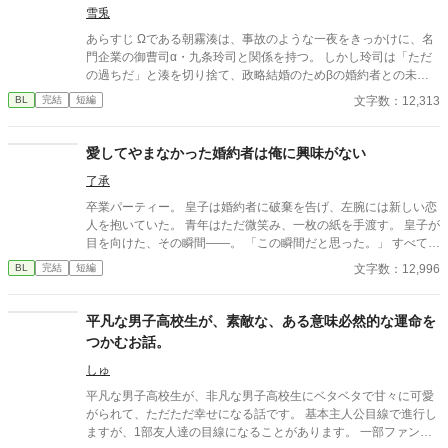
に彼と一緒にゲームを作成する会社を起業した。 あれから二十
雪兎
年間、本当に二人三脚で駆け抜けてきた。 そして、昨年売り出
あらすじ Ωである朝霧湊は、事故のような一夜をきっかけに、名
したVRMMOが世界的に大ヒットし、ゲーム大賞を取ったことを
門企業の御曹司α・九条玲司と関係を持つ。 しかし玲司は「ただ
祝うパーティーで親友が語った言葉に俺の覚悟も決まった。 「俺
の過ちだ」と湊を切り捨て、政略結婚のためβの婚約者との未来
もそろそろ恋愛したい」 親友のその言葉に、俺は、長年の片想
を選んだ。 深く傷ついた湊は、彼の前から姿を消す。 数か月後―
文字数：12,313
BL
完結
短編
いを終わらせる覚悟をした。 不憫な拗らせアラフォーが”愛”へ
―。 湊の身体は、これまで誰も知らなかった希少な『遅咲きΩ』
と踏み出すお話です。
として覚醒する。 その瞬間、玲司は初めて湊こそが運命の番だっ
たと知る。 「戻ってきてくれ」 今さら必死に追いかけてくる玲
愛してやまなかった婚約者は俺に興味がない
司。 だが湊の隣には、自分を支え続けてくれた医師のα・神崎伊
了承
織がいた。 「あなたは俺を捨てたでしょう」 後悔に苦しむα、執
着する第二のα、そして希少Ωを巡る陰謀。 もう二度と傷つきた
卒業パーティー。 皇子は婚約者に破棄を告げ、左腕には新しい恋
くないΩが最後に選ぶ相手とは――。 捨てた側の後悔と執着が加
人を抱いていた。 青年はただ微笑み、一枚の紙を手渡す。 皇子が
速する、すれ違いオメガバースBL。
目を向けた、その瞬間——。 「この瞬間だと思った。」 すべてを
愛で終わらせた、沈黙の恋の物語。 IFストーリーあり 誤字あ
文字数：12,996
BL
完結
短編
れば報告お願いします！
平凡な男子高校生が、素敵な、ある意味必然的な運命を
つかむお話。
しゅ
平凡な男子高校生が、非凡な男子高校生にベタベタで甘々に可愛
がられて、ただただ幸せになる話です。 基本主人公目線で進行し
ますが、1部友人達の目線になることがあります。 一部ファンタ