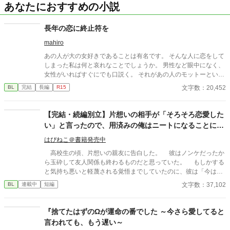
あなたにおすすめの小説
長年の恋に終止符を
mahiro
あの人が大の女好きであることは有名です。 そんな人に恋をして
しまった私は何と哀れなことでしょうか。 男性など眼中になく、
女性がいればすぐにでも口説く。 それがあの人のモットーという
やつでしょう。 どれだけあの人を思っても、無駄だと分かってい
文字数：20,452
BL
完結
長編
R15
ながらなかなか終止符を打てない私についにチャンスがやってき
ました。 これで終らせることが出来る、そう思っていました。
【完結・続編別立】片想いの相手が「そろそろ恋愛した
い」と言ったので、用済みの俺はニートになることにし
ました。
はぴねこ＠書籍発売中
高校生の頃、片想いの親友に告白した。 彼はノンケだったか
ら玉砕して友人関係も終わるものだと思っていた。 もしかする
と気持ち悪いと軽蔑される覚悟までしていたのに、彼は「今は恋
愛をしている時間がないんだ」と自分の夢を語ってくれた。 彼
文字数：37,102
BL
連載中
短編
は会社を興した祖父のことをとても尊敬していて、自分も起業し
たいと熱く語ってくれた。 そして、俺の手を握って「できれば
親友のお前には俺の右腕になってほしい」と言われた。 同性愛
『捨てたはずのΩが運命の番でした ～今さら愛してると
者の俺のことを気持ち悪いと遠ざけることもせずに、親友のまま
言われても、もう遅い～
でいてくれた彼に俺は感謝して、同じ大学に進学して、大学の頃