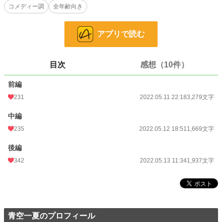
コメディー調
全年齢向き
とは貴族学園では無視していた。そうしたら家柄と才覚を見込まれて王太子妃に
なることに決まってしまい･･････
アプリで読む
これは、男勝りの公爵令嬢が、愚か者と有名な王太子と愛？を育む話です。（多
分、あまり甘々ではない）
前編・中編・後編の3話。お話の長さは均一ではありません。異世界のお話で、
目次
感想（10件）
言葉遣いやところどころ現代的部分あり。コメディー調。
前編
小説
31,962 位 / 228,957 件
231
2022.05.11 22:18
3,279文字
恋愛
13,631 位 / 66,405 件
中編
お気に入り
585
235
2022.05.12 18:51
1,669文字
24h.ポイント
14 pt
後編
342
2022.05.13 11:34
1,937文字
文字数
6,885
更新日時
2022.05.13 11:34
初回公開日時
2022.05.11 22:18
初回完結日時
2022.05.13 11:35
青空一夏のプロフィール