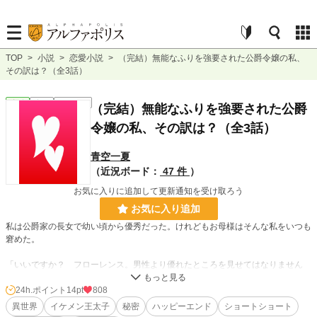
TOP
>
小説
>
恋愛小説
>
（完結）無能なふりを強要された公爵令嬢の私、
その訳は？（全3話）
恋愛
完結
ｼｮｰﾄｼｮｰﾄ
（完結）無能なふりを強要された公爵
令嬢の私、その訳は？（全3話）
青空一夏
（近況ボード：
47 件
）
お気に入りに追加して更新通知を受け取ろう
お気に入り追加
私は公爵家の長女で幼い頃から優秀だった。けれどもお母様はそんな私をいつも
窘めた。
「いいですか？ フローレンス。男性より優れたところを見せてはなりません
よ。女性は一歩、いいえ三歩後ろを下がって男性の背中を見て歩きなさい」
ですって！！
24h.ポイント
14pt
808
異世界
イケメン王太子
秘密
ハッピーエンド
ショートショート
そんなのこれからの時代にはそぐわないと思う。だから、お母様のおっしゃるこ