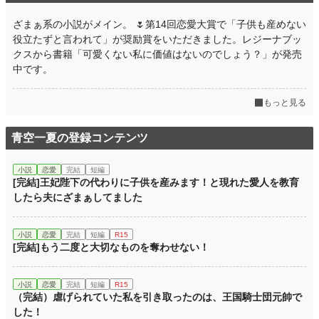
週間ポイント
239 pt (22,594 位)
ざまぁ系の小説がメイン。 🌷第14回恋愛大賞で「子供も産めない
月間ポイント
968 pt (24,561 位)
役立たずと言われて」が奨励賞をいただきました。レジーナブッ
クスから書籍「可愛くない私に価値はないのでしょう？」が発売
年間ポイント
60,102 pt (9,099 位)
中です。
累計ポイント
400,243 pt (12,405 位)
もっと見る
青空一夏の登録コンテンツ
小説
恋愛
完結
短編
[完結]王妃陛下の代わりに子供を産みます！と現れた愛人を教育
したら夫にざまぁしてました
小説
恋愛
完結
短編
R15
[完結]もう二度と大切なものを奪わせない！
小説
恋愛
完結
短編
R15
（完結）虐げられていた私を引き取ったのは、王国騎士団元帥で
した！