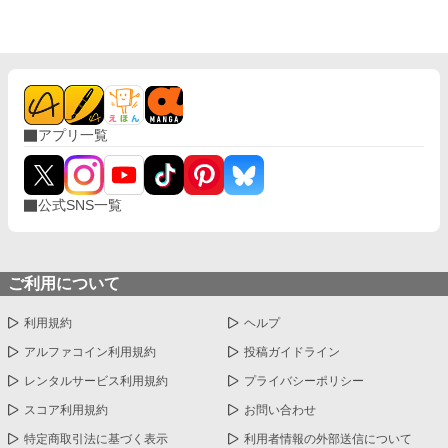
「泣く暇があるなら策を考えなさい」 昔、自分が言った言葉を思
い出したエフィは決意する。 結婚式の日、すべてを暴くと。 そし
て再会したのは、かつて「姉さん」と慕ってくれた幼馴染の騎士
レオンだった。 これは、ブスと蔑まれた商人令嬢が、 結婚式で運
命をひっくり返す逆転劇。
アプリ一覧
公式SNS一覧
ご利用について
利用規約
ヘルプ
アルファコイン利用規約
投稿ガイドライン
レンタルサービス利用規約
プライバシーポリシー
スコア利用規約
お問い合わせ
特定商取引法に基づく表示
利用者情報の外部送信について