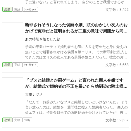
子に違いない」と言われてしまう。 自分のことは我慢できるが娘
を傷つけるのは許せない。そう思ったマリッサは離婚して家を出
文字数：8,452
恋愛
完結
ｼｮｰﾄｼｮｰﾄ
て、新たな出会いを得て幸せになるが……
断罪されそうになった侯爵令嬢、頭のおかしい友人のお
かげで冤罪だと証明されるが二重の意味で周囲から同情
される。
あの時削ぎ落とした欲
学園の卒業パーティで婚約者のお気に入りを苛めたと身に覚えの
無いことで断罪されかける侯爵令嬢エリス。 その断罪劇に乱入し
てきたのはエリスの友人である男爵令嬢ニナだった。彼女の片手
には骨付き肉が握られていた。
文字数：6,658
恋愛
完結
ｼｮｰﾄｼｮｰﾄ
『ブスと結婚とか罰ゲーム』と言われた商人令嬢です
が、結婚式で婚約者の不正を暴いたら幼馴染の騎士様が
味方でした
大棗ナツメ
「なんで、お前みたいなブスと結婚しないといけないんだ」 そう
言い放ったのは、結婚を一週間後に控えた婚約者だった。 商人の
娘エフィは、持参金目当ての政略結婚を受け入れていたが、彼か
らは日常的に「ブス」「価値がない」と罵られていた。 そんなあ
文字数：9,637
恋愛
完結
短編
る日、エフィは父の商会の帳簿から男爵家の不審な金の流れを発
見する。 さらに婚約者が娼婦と歩いているところを目撃し――