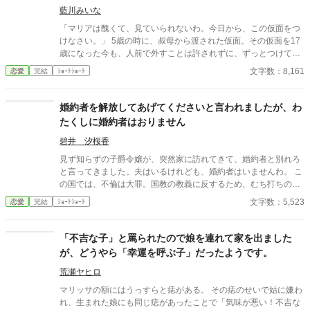
藍川みいな
「マリアは醜くて、見ていられないわ。今日から、この仮面をつ
けなさい。」 5歳の時に、叔母から渡された仮面。その仮面を17
歳になった今も、人前で外すことは許されずに、ずっとつけてい
ます。両親は私が5歳の時に亡くなり、私は叔父夫婦の養子にな
文字数：8,161
恋愛
完結
ｼｮｰﾄｼｮｰﾄ
りました。 私の婚約者のブライアン様は、学園ダンスパーティー
で婚約を破棄して、お義姉様との婚約を発表するようですが、ブ
ライアン様なんていりません。婚約破棄されるダンスパーティー
婚約者を解放してあげてくださいと言われましたが、わ
で、私が継ぐはずだったものを取り戻そうと思います！ 設定ゆる
たくしに婚約者はおりません
ゆるの、架空の世界のお話です。 現実の世界のお話ではないの
で、細かい事を気にせず、気楽に読んで頂けたらと思います。 全
碧井 汐桜香
7話で完結になります。
見ず知らずの子爵令嬢が、突然家に訪れてきて、婚約者と別れろ
と言ってきました。夫はいるけれども、婚約者はいませんわ。 こ
の国では、不倫は大罪。国教の教義に反するため、むち打ちの
上、国外追放になります。 話を擦り合わせていると、夫が帰って
文字数：5,523
恋愛
完結
ｼｮｰﾄｼｮｰﾄ
きて……。
「不吉な子」と罵られたので娘を連れて家を出ました
が、どうやら「幸運を呼ぶ子」だったようです。
荒瀬ヤヒロ
マリッサの額にはうっすらと痣がある。 その痣のせいで姑に嫌わ
れ、生まれた娘にも同じ痣があったことで「気味が悪い！不吉な