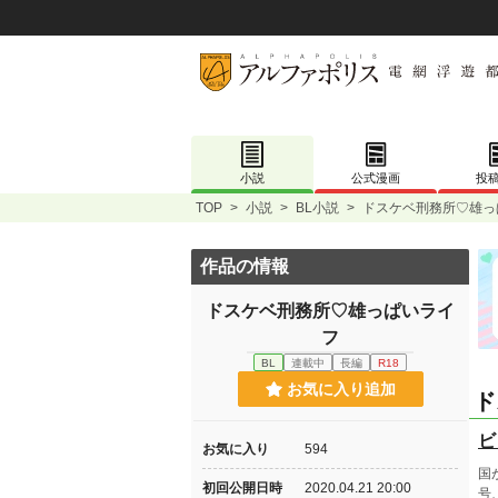
小説
公式漫画
投
TOP
>
小説
>
BL小説
>
ドスケベ刑務所♡雄っ
作品の情報
ドスケベ刑務所♡雄っぱいライ
フ
BL
連載中
長編
R18
お気に入り追加
ド
ビ
お気に入り
594
国
初回公開日時
2020.04.21 20:00
号