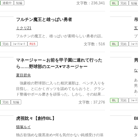
園にとって最高の生贄の候補に他ならなかった 至高
文字数：236,341
連載中
短編
BL
完結
短編
の筋肉を持つ、精神を削られ意志をなくした青年を太
古の神に捧げるため、“水”、“風”、“土”の信奉者達が暗
躍する 意志をなくし筋肉の操り人形と化した“デク”
フルチン魔王と雄っぱい勇者
消える教師 山奥の男子校で繰り広げられるダークフ
ミクリ21
五
ァンタジー
フルチンの魔王と、雄っぱいが素晴らしい勇者の話。
ブ
文字数：516
完結
ｼｮｰﾄｼｮｰﾄ
R15
BL
完結
ｼｮｰﾄ
マネージャー～お前を甲子園に連れて行った
ら……野球部のエース♥マネージャー
な
夏目碧央
あ
強豪校の野球部に入った相沢瀬那は、ベンチ入りを
男
目指し、とにかくガッツを認めてもらおうと、グラン
あ
ド整備やボール磨きを頑張った。しかし、その結果は
女
「マネージャーにならないか？」という監督からの言
BL
完結
ｼｮｰﾄ
文字数：37,276
完結
短編
葉。瀬那は葛藤の末、マネージャーに転身する。
一方、才能溢れるピッチャーの戸田遼悠。瀬那は遼悠
の才能を羨ましく思っていたが、マネージャーとして
虎視眈々【創作BL】
B
関わる内に、遼悠が文字通り血のにじむような努力を
猫塚ルイ
お
している事を知る。
独占欲強めな腹黒攻め×何も気付かない鈍感受けの溺
タイ