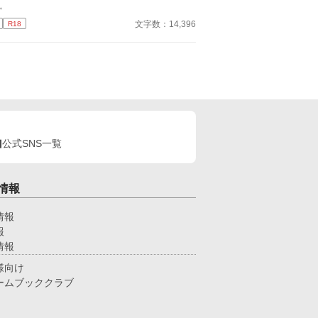
。
文字数：14,396
R18
公式SNS一覧
情報
情報
報
情報
様向け
ームブッククラブ