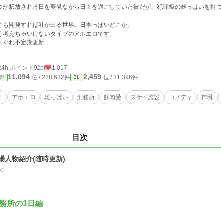
つか釈放される日を夢見ながら日々を過ごしていた彼だが、犯罪級の雄っぱいを持
でも開発すれば乳が出る世界。日本っぽいどこか。
く考えちゃいけないタイプのアホエロです。
まぐれ不定期更新
24h.ポイント
92pt
1,017
11,094
2,459
位 / 228,632件
位 / 31,396件
説
BL
L
アホエロ
雄っぱい
刑務所
筋肉受
スケベ施設
コメディ
搾乳
目次
場人物紹介(随時更新)
20
務所の1日編