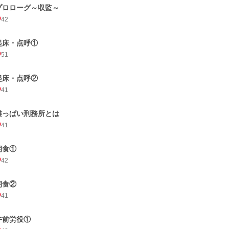
プロローグ～収監～
42
起床・点呼①
51
起床・点呼②
41
雄っぱい刑務所とは
41
朝食①
42
朝食②
41
午前労役①