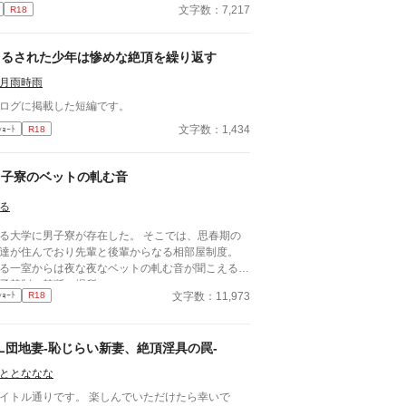
文字数：7,217
R18
吊るされた少年は惨めな絶頂を繰り返す
月雨時雨
ログに掲載した短編です。
文字数：1,434
ｼｮｰﾄ
R18
男子寮のベットの軋む音
る
る大学に男子寮が存在した。 そこでは、思春期の
達が住んでおり先輩と後輩からなる相部屋制度。
る一室からは夜な夜なベットの軋む音が聞こえる。
子禁制の禁断の場所。
文字数：11,973
ｼｮｰﾄ
R18
L団地妻-恥じらい新妻、絶頂淫具の罠-
ととななな
トル通りです。 楽しんでいただけたら幸いで