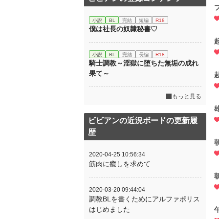
小説
BL
完結
短編
R18
僕は社長の奴隷秘書♡
小説
BL
完結
長編
R18
騎士調教～淫獄に堕ちた無垢の成れ
果て～
もっと見る
ビビアンの近況ボードの更新履
歴
2020-04-25 10:56:34
筋肉に癒しを求めて
2020-03-20 09:44:04
調教BLを書くためにアルファポリス
はじめました