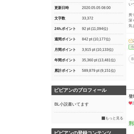
い
更新日時
2020.05.05 08:00
男
文字数
33,372
深
気
24h.ポイント
92 pt (11,094位)
週間ポイント
842 pt (10,177位)
小
月間ポイント
3,915 pt (10,133位)
B
年間ポイント
35,360 pt (13,481位)
累計ポイント
589,879 pt (9,151位)
ビビアンのプロフィール
登
BL小説書いてます
もっと見る
刑
ビビアンの登録コンテンツ