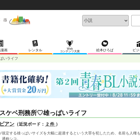
Web
稿漫画
レンタル
絵本ひろば
ビジ
コンテンツ大賞
ぱいライフ
スケベ刑務所♡雄っぱいライフ
ビアン
（近況ボード：
2 件
）
が規定する雄っぱいサイズを大幅に超過するという大罪を犯したため、名前も人権も
、通称シコ。