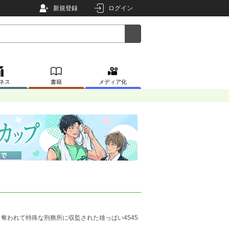
新規登録
ログイン
ネス
書籍
メディア化
奪われて特殊な刑務所に収監された雄っぱい4545