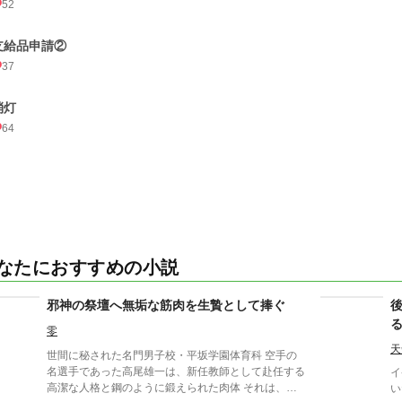
52
支給品申請②
37
消灯
64
なたにおすすめの小説
邪神の祭壇へ無垢な筋肉を生贄として捧ぐ
零
天
世間に秘された名門男子校・平坂学園体育科 空手の
名選手であった高尾雄一は、新任教師として赴任する
イ
高潔な人格と鋼のように鍛えられた肉体 それは、学
い