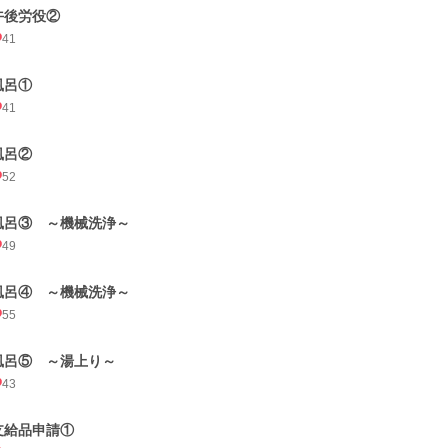
午後労役②
41
風呂①
41
風呂②
52
風呂③ ～機械洗浄～
49
風呂④ ～機械洗浄～
55
風呂⑤ ～湯上り～
43
支給品申請①