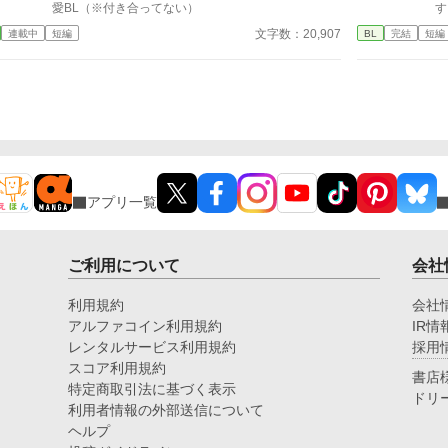
愛BL（※付き合ってない）
す
文字数：20,907
連載中
短編
BL
完結
短編
アプリ一覧
ご利用について
会社
利用規約
会社
アルファコイン利用規約
IR情
レンタルサービス利用規約
採用
スコア利用規約
書店
特定商取引法に基づく表示
ドリ
利用者情報の外部送信について
ヘルプ