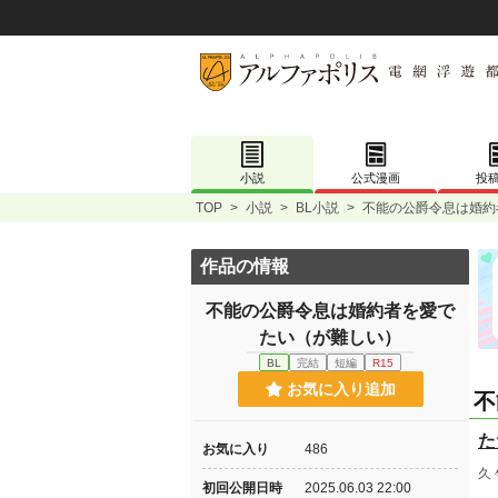
小説
公式漫画
投
TOP
>
小説
>
BL小説
>
不能の公爵令息は婚約
作品の情報
不能の公爵令息は婚約者を愛で
たい（が難しい）
BL
完結
短編
R15
お気に入り追加
不
た
お気に入り
486
久
初回公開日時
2025.06.03 22:00