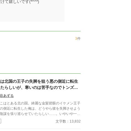
嬉しいです(*^^*)
3
件
俺は北国の王子の失脚を狙う悪の側近に転生
したらしいが、寒いのは苦手なのでトンズラ
します
谷あずる
こはとある北の国。綺麗な金髪碧眼のイケメン王子
の側近に転生した俺は、どうやら彼を失脚させよう
陰謀を張り巡らせていたらしい……。いやいや一切
味がないし！寒いところ嫌いだし！よし、やめよ
文字数：13,832
！ こうして俺は逃亡することに決めた。