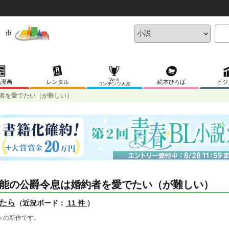
Web
稿漫画
レンタル
絵本ひろば
ビジ
コンテンツ大賞
者を愛でたい（が難しい）
能の公爵令息は婚約者を愛でたい（が難しい）
たら
（近況ボード：
11 件
）
々の新作です。