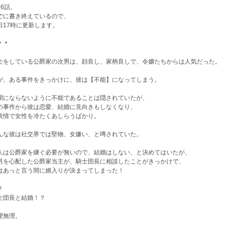
16話。
でに書き終えているので、
日17時に更新します。
＊＊
士をしている公爵家の次男は、顔良し、家柄良しで、令嬢たちからは人気だった。
が、ある事件をきっかけに、彼は【不能】になってしまう。
聞にならないように不能であることは隠されていたが、
の事件から彼は恋愛、結婚に見向きもしなくなり、
表情で女性を冷たくあしらうばかり。
んな彼は社交界では堅物、女嫌い、と噂されていた。
人は公爵家を継ぐ必要が無いので、結婚はしない、と決めてはいたが、
男を心配した公爵家当主が、騎士団長に相談したことがきっかけで、
はあっと言う間に婿入りが決まってしまった！
？
士団長と結婚！？
理無理。