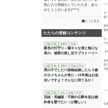
い
気に入り登録をしていただき、あり
がとうございます(*^^*)
え
違
もっと見る
妖
妖
たたらの登録コンテンツ
ち
だ
小説
BL
連載中
短編
藍色の灯守り～陽キャな僕と無口な
【
君の、秘密の推し活ラブストーリー
あ
慌
小説
BL
連載中
長編
R18
可
男の子でした!?政略結婚したら３歳
のヨメちゃんが来た～15年後はお似
合いですよ？そんなに待てるか！
＊
小説
BL
完結
長編
R18
完結・長編版・不能の公爵令息は婚
約者を愛でたい（が難しい）
仕