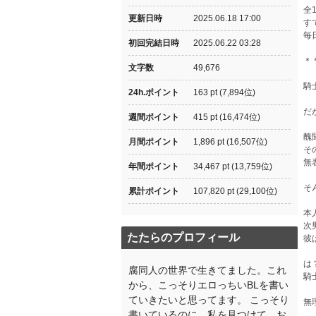
全
更新日時
2025.06.18 17:00
す
毎
初回完結日時
2025.06.22 03:28
＊
文字数
49,676
騎
24h.ポイント
163 pt (7,894位)
だ
週間ポイント
415 pt (16,474位)
醜
月間ポイント
1,896 pt (16,507位)
そ
無
年間ポイント
34,467 pt (13,759位)
そ
累計ポイント
107,820 pt (29,100位)
本
次
たたらのプロフィール
彼
は
腐同人の世界で生きてました。これ
騎
から、こっそりエロっちいBLを書い
ていきたいと思ってます。 こっそり
無
書いているのに、私を見つけて、お