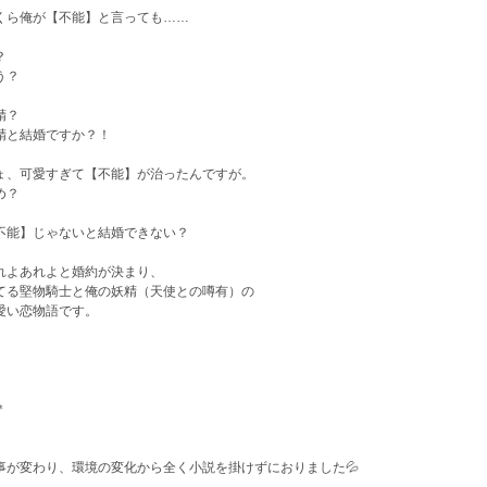
くら俺が【不能】と言っても……
？
う？
精？
精と結婚ですか？！
ょ、可愛すぎて【不能】が治ったんですが。
め？
不能】じゃないと結婚できない？
れよあれよと婚約が決まり、
てる堅物騎士と俺の妖精（天使との噂有）の
愛い恋物語です。
＊
事が変わり、環境の変化から全く小説を掛けずにおりました💦