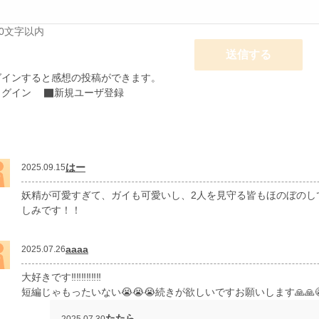
00文字以内
送信する
グインすると感想の投稿ができます。
ログイン
新規ユーザ登録
はー
2025.09.15
妖精が可愛すぎて、ガイも可愛いし、2人を見守る皆もほのぼのし
しみです！！
aaaa
2025.07.26
大好きです‼️‼️‼️‼️‼️‼️
短編じゃもったいない😭😭😭続きが欲しいですお願いします🙏🙏😭
たたら
2025.07.30