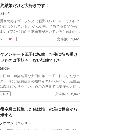
契約結婚だけど大好きです！
あけの
爵令息のイヴ・ランヌは伯爵ベルナール・オルレイ
ンに恋をしている。 そんな中、子爵である父から
ルレイアン伯爵から求婚書が届いていると言われ
イヴは憧れのベルナール様が
文字数：9,665
ｼｮｰﾄ
R15
婚をしてくれたと大喜び。 しかしこの結婚は両家
利害が一致した契約結婚だった。 イヴは恋心が暴
してベルナール様に迷惑がかからないようにと距離
イケメンチート王子に転生した俺に待ち受け
ことに決めた。 ...... 「俺と一緒に散歩に行かな
ていたのは予想もしない試練でした
か、綺麗な花が庭園に咲いているんだ」 彼はそ
言って僕に手を差し伸べてくれた。 「すみませ
泉臨音
。僕はこれから用事があるので」 本当はベルナ
武両道、容姿端麗な大国の第二皇子に転生したヴェ
ル様の手を取ってしまいたい。でも我慢しなくち
ダードには黒髪黒目の婚約者エルレがいる。黒髪黒
。この想いに蓋をしなくては。 この結婚は契約
は魔王になりやすいためこの世界では要注意人物と
。僕がどんなに彼を好きでも僕達が通じ合うことは
て国家で保護する存在だが、元日本人のヴェルダー
文字数：18,847
R15
だから。 ※小説家になろうにも掲載しており
からすれば黒色など気にならない。努力家で真面目
す ※直接的な表現ではありませんが、「初夜」と
エルレを幼い頃から純粋に愛しているのだが、最近
う単語がたびたび登場します
はなぜか二人の関係に壁を感じるようになった。
悪役令息に転生した俺は推しの為に舞台から
んなある日、エルレの弟レイリーからエルレの不貞
退場する
告げられる。不安を感じたヴェルダードがエルレの
敷に赴くと、屋敷から火の手があがっており……。
ノウマン（ユッキー）
 金髪青目イケメンチート転生者皇子 × 黒髪黒目平