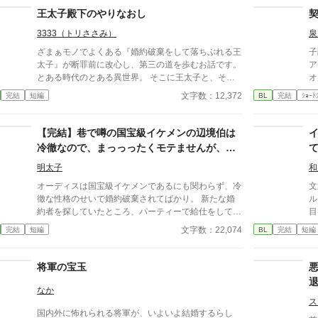
王太子殿下のやりなおし
3333（トリささみ）
泉
ざまぁモノでよくある『婚約破棄をして落ちぶれる王
子
太子』が断罪前に改心し、第三の道を歩むお話です。
ア
とある時代のとある異世界。 そこに王太子と、その
オ
婚約者の公爵令嬢と、男爵令嬢がいた。 公爵令嬢は
た。 片思いをしていた
文字数：12,372
完結
短編
BL
完結
ｼｮｰﾄ
周囲から尊敬され愛される素晴らしい女性だが、王太
求
子はたいそう愚かな男だった。 王太子は学園で男爵
の
令嬢と知り合い、ふたりはどんどん関係を深めてい
走
【完結】巷で噂の国宝級イケメンの辺境伯は
き、やがては愛し合う仲になった。 そんなあると
を取る
冷徹なので、まっっったくモテませんが、こ
き、男爵令嬢が自身が受けている公爵令嬢のイジメ
い
の度婚約者ができました。
を、王太子に打ち明けた。 王太子は驚いて激怒し、
う
明太子
和
学園の卒業パーティーで公爵令嬢を断罪し婚約破棄す
ん
オーディスは国宝級イケメンであるにも関わらず、冷
文
ることを、男爵令嬢に約束する。 王太子は喜び、舞
ー
徹な性格のせいで婚約破棄されてばかり。 新たな婚
ル
い上がっていた。 これで公爵令嬢との縁を断ち切っ
ゃ
約者を探していたところ、パーティーで給仕をしてい
目
て、彼女と結ばれる！ 僕はやっと幸せを手に入れら
だ
た貧乏貴族の次男セシルと出会い、一目惚れしてしま
し
文字数：22,074
完結
短編
BL
完結
短編
れるんだ！ 「いいやその幸せ、間違いなく破綻する
ないの
う。 しかし、恋愛偏差値がほぼ０のオーディスのア
ド
ぞ。」 あの男が現れるまでは。
ま
プローチは空回りするわ、前婚約者のフランチェスカ
な
い
の邪魔が入るわとセシルとの距離は縮まったり遠ざか
で
将軍の宝玉
ったり…？ 冷徹だったはずなのに溺愛まっしぐらの
そ
オーディスと元気だけどおっちょこちょいなセシルの
を
なか
ドタバタラブコメです。
屋
ス
国内外に怖れられる将軍が、いよいよ結婚するらし
＊