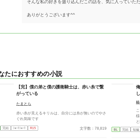
そんな私の好きを盛り込んだこの話を、気に入っていただけて
ありがとうございます^^
なたにおすすめの小説
【完】僕の弟と僕の護衛騎士は、赤い糸で繋
がっている
椿
たまとら
こ
赤い糸が見えるキリルは、自分には糸が無いのでやさ
様
ぐれ気味です
と
興
文字数：78,819
完結
ｼｮｰﾄｼｮｰﾄ
R15
BL
完結
短編
う