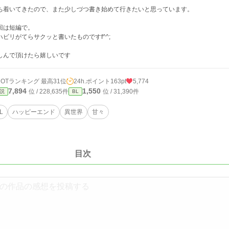
ち着いてきたので、また少しづつ書き始めて行きたいと思っています。
回は短編で。
ハビリがてらサクッと書いたものですf^^;
しんで頂けたら嬉しいです
HOTランキング 最高31位
24h.ポイント
163pt
5,774
7,894
1,550
位 / 228,635件
位 / 31,390件
説
BL
L
ハッピーエンド
異世界
甘々
目次