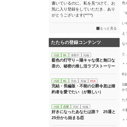
書いているのに、私を見つけて、お
色
気に入り登録をしていただき、あり
「
がとうございます(*^^*)
い
もっと見る
え
たたらの登録コンテンツ
な
と
小説
BL
連載中
短編
藍色の灯守り～陽キャな僕と無口な
＊
君の、秘密の推し活ラブストーリー
R
小説
BL
完結
長編
R18
3
完結・長編版・不能の公爵令息は婚
か
約者を愛でたい（が難しい）
た
小説
恋愛
完結
短編
※
好きになったあなたは誰？ 25通と
25分から始まる恋
＊