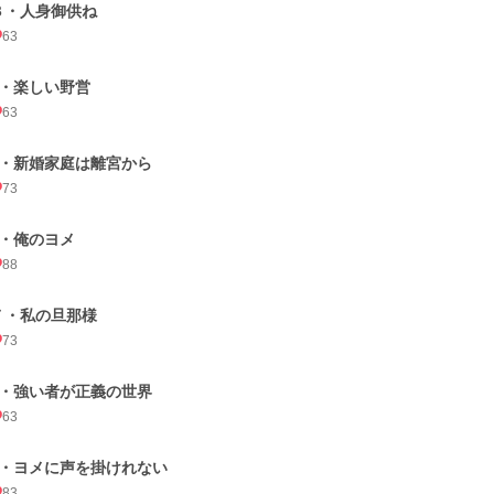
３・人身御供ね
63
4・楽しい野営
63
5・新婚家庭は離宮から
73
6・俺のヨメ
88
７・私の旦那様
73
8・強い者が正義の世界
63
9・ヨメに声を掛けれない
83