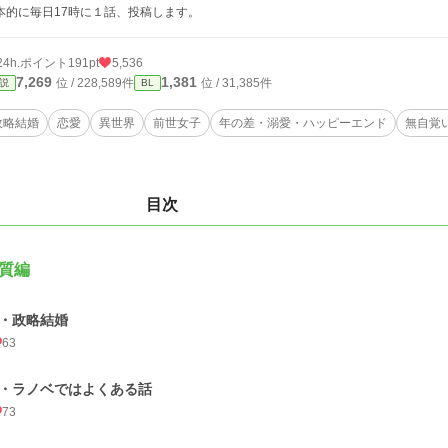
本的に毎日17時に１話、投稿します。
24h.ポイント
191pt
5,536
7,269
1,381
位 / 228,589件
位 / 31,385件
説
BL
政略結婚
恋愛
異世界
前世女子
年の差・溺愛・ハッピーエンド
無自覚
目次
質編
1・政略結婚
63
2・ラノベではよくある話
73