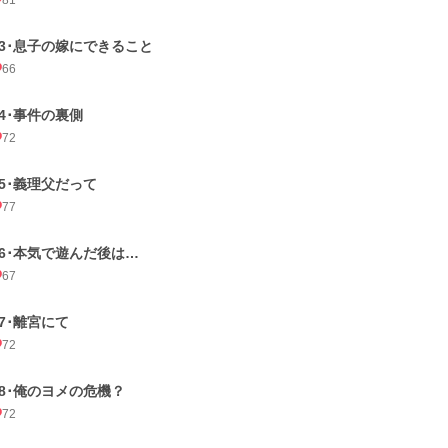
81
23･息子の嫁にできること
66
24･事件の裏側
72
25･義理父だって
77
26･本気で遊んだ後は…
67
27･離宮にて
72
28･俺のヨメの危機？
72