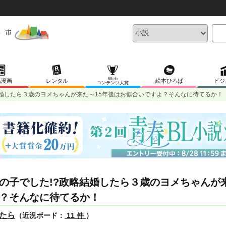
Web
稿漫画
レンタル
絵本ひろば
ビジ
コンテンツ大賞
結婚したら３歳のヨメちゃんが来た～15年後はお似合いですよ？そんなに待てるか！
の子でした!?政略結婚したら３歳のヨメちゃんが
？そんなに待てるか！
たら
（近況ボード：
11 件
）