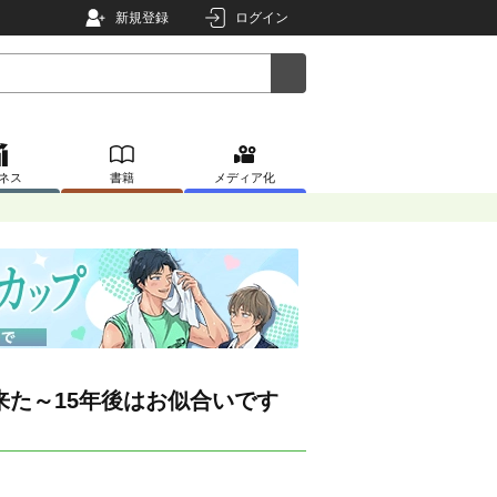
新規登録
ログイン
ネス
書籍
メディア化
来た～15年後はお似合いです