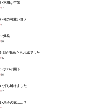
16･不穏な空気
77
17･俺の可愛いヨメ
77
18･爆発
86
19:目が覚めたらお城でした
86
20･ポパイ閣下
86
21･打ち解けました
87
22･息子の嫁……？