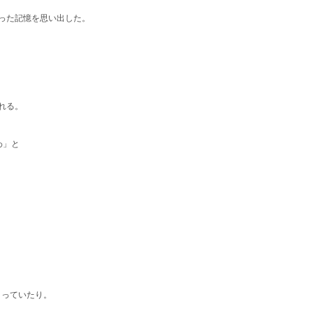
った記憶を思い出した。
れる。
わ」と
こっていたり。