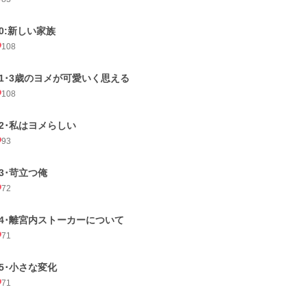
10:新しい家族
108
11･3歳のヨメが可愛いく思える
108
12･私はヨメらしい
93
13･苛立つ俺
72
14･離宮内ストーカーについて
71
15･小さな変化
71