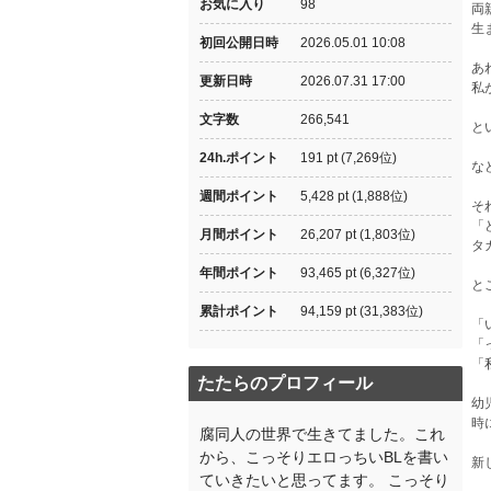
お気に入り
98
両
生
初回公開日時
2026.05.01 10:08
あ
更新日時
2026.07.31 17:00
私
文字数
266,541
と
24h.ポイント
191 pt (7,269位)
な
週間ポイント
5,428 pt (1,888位)
そ
「
月間ポイント
26,207 pt (1,803位)
タ
年間ポイント
93,465 pt (6,327位)
と
累計ポイント
94,159 pt (31,383位)
「
「
「
たたらのプロフィール
幼
時
腐同人の世界で生きてました。これ
から、こっそりエロっちいBLを書い
新
ていきたいと思ってます。 こっそり