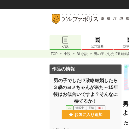
小説
公式漫画
投
TOP
>
小説
>
BL小説
>
男の子でした!?政略
作品の情報
男の子でした!?政略結婚したら
３歳のヨメちゃんが来た～15年
後はお似合いですよ？そんなに
待てるか！
男
BL
連載中
長編
R18
よ
お気に入り追加
た