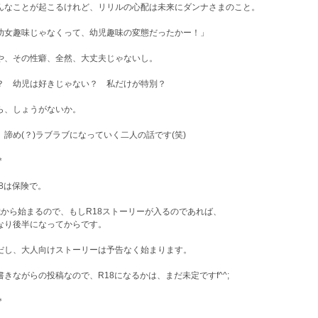
んなことが起こるけれど、リリルの心配は未来にダンナさまのこと。
幼女趣味じゃなくって、幼児趣味の変態だったかー！」
や、その性癖、全然、大丈夫じゃないし。
？ 幼児は好きじゃない？ 私だけが特別？
ら、しょうがないか。
、諦め(？)ラブラブになっていく二人の話です(笑)
＊
18は保険で。
歳から始まるので、もしR18ストーリーが入るのであれば、
なり後半になってからです。
だし、大人向けストーリーは予告なく始まります。
書きながらの投稿なので、R18になるかは、まだ未定ですf^^;
＊