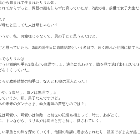
親から疎まれて生まれたリリル姫。
まれてからずっと、両親の顔も知らずに育っていたが、2歳の頃、前世で女子大生だ
れ？
が母だと思ってた人は母じゃない？
いうか、私、お嬢様じゃなくて、男の子だと思うんだけど。
どと思っていたら、3歳の誕生日に政略結婚という名目で、遠く離れた他国に捨てら
れでもリリルは
どうせ婚約相手も3歳児か5歳児でしょ。適当に合わせて、隙を見て逃げ出せばいい
ガをくくっていた。
ころが政略結婚の相手は、なんと18歳の軍人だった！
いや、3歳だし、ヨメは無理でしょ」
っていうか、私、男子なんですけど」
私の未来のダンナさま、幼女趣味の変態なのでは？」
児は可愛い、可愛いは無敵！と前世の記憶も相まって、時に、あざとく。
に、キレながら、リリル姫は周囲と打ち解け、愛されていく。
しい家族との絆を深めていく中、他国の陰謀に巻き込まれたり、祖国でざまあが起