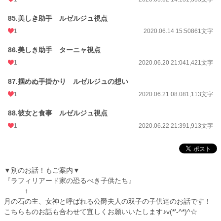
85.美しき助手 ルゼルジュ視点
1
2020.06.14 15:50
861文字
86.美しき助手 ターニャ視点
1
2020.06.20 21:04
1,421文字
87.掴めぬ手掛かり ルゼルジュの想い
1
2020.06.21 08:08
1,113文字
88.彼女と食事 ルゼルジュ視点
1
2020.06.22 21:39
1,913文字
▼別のお話！もご案内▼
『ラフィリアード家の恐るべき子供たち』
↑
月の石の主、女神と呼ばれる公爵夫人の双子の子供達のお話です！
こちらものお話も合わせて宜しくお願いいたします♪v(*'-^*)^☆