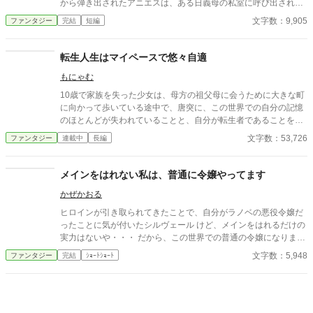
から弾き出されたアニエスは、ある日義母の私室に呼び出され―
―。 タイトル通りのおっさんコメディーです。
文字数：9,905
ファンタジー
完結
短編
転生人生はマイペースで悠々自適
もにゃむ
10歳で家族を失った少女は、母方の祖父母に会うために大きな町
に向かって歩いている途中で、唐突に、この世界での自分の記憶
のほとんどが失われていることと、自分が転生者であることを理
解した。 思い出せた前世の記憶は、自分の名前と好きだった手芸
文字数：53,726
ファンタジー
連載中
長編
のこと、家族関係が原因で学校というたくさん人がいるところで
は目立たないように生きていたことだけ……だと、少女は思って
いた。 これは空き家の管理をすることを条件に祖父母の所有する
メインをはれない私は、普通に令嬢やってます
小さな家に住むことを許された、10歳の少女の‟日常生活”を綴っ
かぜかおる
ただけの物語である。 前世の記憶が混ざったことで言葉遣いが子
どもらしくないことがありますが、温かい目で見守っていただけ
ヒロインが引き取られてきたことで、自分がラノベの悪役令嬢だ
ると嬉しいです。 執筆の息抜きに、ふと思いついた主人公で書き
ったことに気が付いたシルヴェール けど、メインをはれるだけの
始めたお話です。 好きしか詰め込んでいませんが、楽しんでいた
実力はないや・・・ だから、この世界での普通の令嬢になりま
だけると幸いです。 ※画像はAIに描いてもらいましたが、文章は
す！ ↑本文と大分テンションの違う説明になってます・・・
文字数：5,948
ファンタジー
完結
ｼｮｰﾄｼｮｰﾄ
100％自分で書いています。