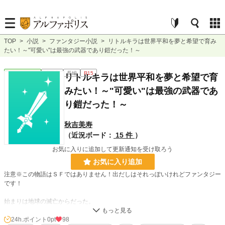
TOP
>
小説
>
ファンタジー小説
>
リトルキラは世界平和を夢と希望で育み
たい！～"可愛い"は最強の武器であり鎧だった！～
ファンタジー
連載中
長編
R15
リトルキラは世界平和を夢と希望で育
みたい！～"可愛い"は最強の武器であ
り鎧だった！～
秋吉美寿
（近況ボード：
15 件
）
お気に入りに追加して更新通知を受け取ろう
お気に入り追加
注意※この物語はＳＦではありません！出だしはそれっぽいけれどファンタジー
です！
始まりは地球の滅亡からだった。
西暦三千三年、突然の隕石が某国の秘密の核施設に落下し、核融合をおこした地
球は壊滅した。
24h.ポイント
0pt
98