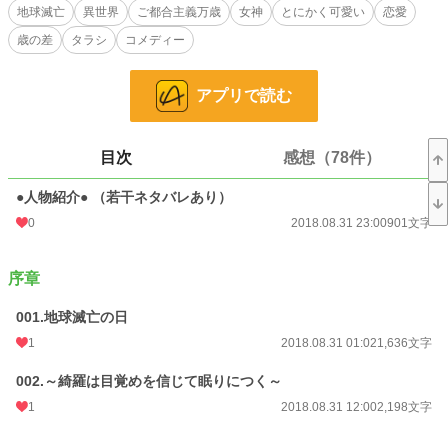
天才科学者と呼ばれ、博士号をいくつも持っていた綺羅だったが三十二歳の時、
地球滅亡
異世界
ご都合主義万歳
女神
とにかく可愛い
恋愛
いよいよ銀河消滅のその時、ビッグバンにも（多分）耐えうる生命維持装
歳の差
タラシ
コメディー
置”卵”に入り次に生まれる命の星の存在を信じて眠りについた。
そして綺羅は奇跡的に目覚めた！
アプリで読む
生命の宿る星にたどり着くことが出来たのだ！
するとそこは、科学の通用しない世界、科学より魔法の発達した世界だった。
しかも、何の副作用だか、目覚めた時には元の自分とは全くの別人に！
知識も記憶も地球の科学者三十二歳なのに、見た目は三～四歳の天使と見まごう
目次
感想（78件）
姿で！
●人物紹介● （若干ネタバレあり）
白銀の髪色に、透けるような白い肌。
紫水晶のような瞳！
0
2018.08.31 23:00
901文字
科学の通用しない？科学者である自分を全否定するような世界でも綺羅は諦めな
い！
序章
とりあえず、こうなったら可愛さを武器に？がんばって生き抜きます！
001.地球滅亡の日
小説
228,871 位 / 228,871 件
1
2018.08.31 01:02
1,636文字
ファンタジー
53,342 位 / 53,342 件
002.～綺羅は目覚めを信じて眠りにつく～
1
2018.08.31 12:00
2,198文字
お気に入り
462
24h.ポイント
0 pt