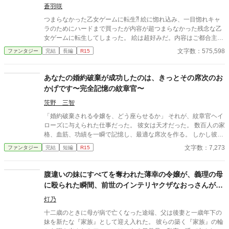
蒼羽咲
つまらなかった乙女ゲームに転生⁈ 絵に惚れ込み、一目惚れキャ
ラのためにハードまで買ったが内容が超つまらなかった残念な乙
女ゲームに転生してしまった。 絵は超好みだ。内容はご都合主義
の聖女なお花畑主人公。攻略イケメンも顔は良いがちょろい対象
文字数：575,598
ファンタジー
完結
長編
R15
ばかり。てこたぁ逆にめちゃくちゃ住み心地のいい場所になるの
では⁈と気づき、テンションが一気に上がる！！ 聖女など面倒な
事はする気はない！サクッと攻略終わらせてぐーたら生活をＧＥ
あなたの婚約破棄が成功したのは、きっとその席次のお
Ｔするぞ！ ご都合主義ならチョロい！と、野望を胸に動き出
かげです〜完全記憶の紋章官〜
す！！ ＋＋＋＋＋ ・重複投稿・土曜配信 （たま～に水曜…不定
期更新）
茨野 三智
「婚約破棄される令嬢を、どう座らせるか」 それが、紋章官ヘイ
ローズに与えられた仕事だった。 彼女は天才だった。 数百人の家
格、血筋、功績を一瞬で記憶し、最適な席次を作る。 しかし彼女
には一つだけ欠点があった。 人の感情が分からない。 「正しい席
文字数：7,273
ファンタジー
完結
短編
R15
順なら問題ありません」 そう信じていた彼女は、婚約破棄の裏に
隠された王家の思惑と、発明家令嬢の未来を知る。 一枚の席次表
によって救われた令嬢。 そして後に王国を変える発明。 誰にも知
腹違いの妹にすべてを奪われた薄幸の令嬢が、義理の母
られない場所で、彼女は未来を書き換えていた。
に殴られた瞬間、前世のインテリヤクザなおっさんがぶ
ちギレた場合。
灯乃
十二歳のときに母が病で亡くなった途端、父は後妻と一歳年下の
妹を新たな『家族』として迎え入れた。 彼らの築く『家族』の輪