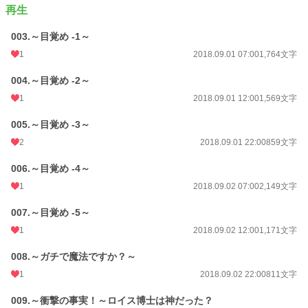
再生
文字数
154,640
003.～目覚め -1～
更新日時
2020.06.22 21:39
1
2018.09.01 07:00
1,764文字
初回公開日時
2018.08.31 01:02
004.～目覚め -2～
週間ポイント
7 pt (78,785 位)
1
2018.09.01 12:00
1,569文字
月間ポイント
21 pt (99,984 位)
005.～目覚め -3～
年間ポイント
1,015 pt (84,061 位)
2
2018.09.01 22:00
859文字
累計ポイント
330,019 pt (14,195 位)
006.～目覚め -4～
1
2018.09.02 07:00
2,149文字
007.～目覚め -5～
1
2018.09.02 12:00
1,171文字
008.～ガチで魔法ですか？～
1
2018.09.02 22:00
811文字
009.～衝撃の事実！～ロイス博士は神だった？