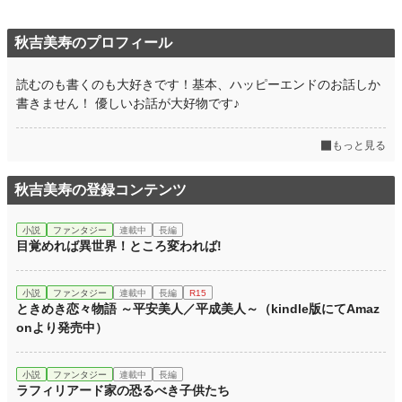
秋吉美寿のプロフィール
読むのも書くのも大好きです！基本、ハッピーエンドのお話しか
書きません！ 優しいお話が大好物です♪
もっと見る
秋吉美寿の登録コンテンツ
小説
ファンタジー
連載中
長編
目覚めれば異世界！ところ変われば!
小説
ファンタジー
連載中
長編
R15
ときめき恋々物語 ～平安美人／平成美人～（kindle版にてAmaz
onより発売中）
小説
ファンタジー
連載中
長編
ラフィリアード家の恐るべき子供たち