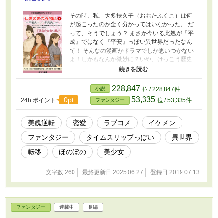
その時、私、大多扶久子（おおたふくこ）は何
が起こったのか全く分かってはいなかった。 だ
って、そうでしょう？ まさか今いる此処が『平
成』ではなく『平安』っぽい異世界だったなん
て！ そんなの漫画かドラマでしか思いつかない
よ！しかもなんか微妙に？いや、けっこう歴史
と違うっぽいし？ *** 修学旅行で私と親友の亜里
沙は十二単体験が出来て写真も撮れるという
『泡沫夢幻堂』という古い写真館に来ていた。
228,847
小説
位 / 228,847件
その時、起きた大きな地震！建物は崩れ私達は
53,335
0pt
24h.ポイント
位 / 53,335件
ファンタジー
離れ離れになりお互いを探し合った。 そして気
が付くと私のまわりには沢山の平安装束の公達
や女房たちが！え？こんなに撮影のお客さんっ
美醜逆転
恋愛
ラブコメ
イケメン
ていたっけと首を傾げる。 どうも様子がおかし
ファンタジー
タイムスリップっぽい
異世界
い。 なんと！その世界は平成の世ではなく平安
っぽい異世界だったのである！まさかのタイム
転移
ほのぼの
美少女
スリップと思いきや？パラレルワールド？そし
て何とぽっちゃり残念女子の私が『絶世の美
文字数 260
最終更新日 2025.06.27
登録日 2019.07.13
女』でアイドル顔負けの真理亜が『不細工』っ
て一体なんの冗談なのか？ わらわらと寄ってく
る下膨れのなまっちろい貴族男子に興味はござ
いません！えっ？あれが美男子？堪忍してく
ファンタジー
連載中
長編
れ！ えっ？あの美しくて男らしい公達（素敵男
子）が不細工なの？え？惚れてもいいですか？