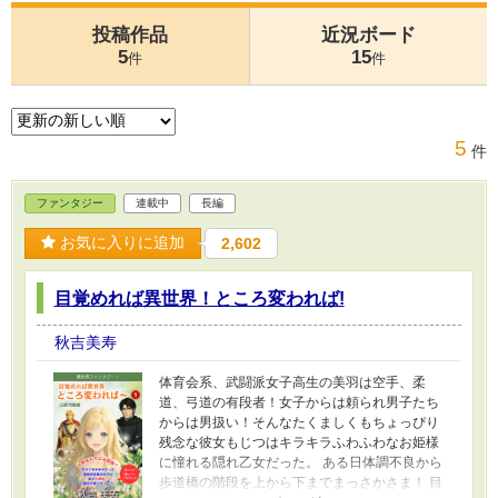
投稿作品
近況ボード
5
15
件
件
5
件
ファンタジー
連載中
長編
お気に入りに追加
2,602
目覚めれば異世界！ところ変われば!
秋吉美寿
体育会系、武闘派女子高生の美羽は空手、柔
道、弓道の有段者！女子からは頼られ男子たち
からは男扱い！そんなたくましくもちょっぴり
残念な彼女もじつはキラキラふわふわなお姫様
に憧れる隠れ乙女だった。 ある日体調不良から
歩道橋の階段を上から下までまっさかさま！ 目