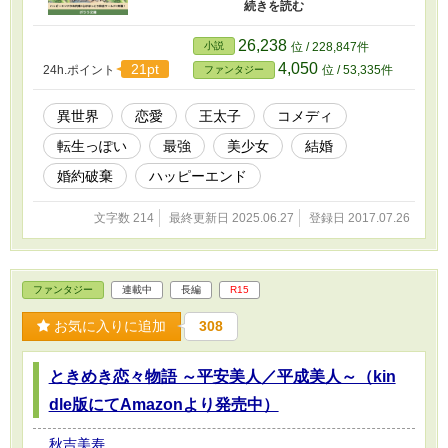
覚めると自分はふわふわキラキラな憧れのお姫
様…なにこれ！なんて素敵な夢かしら！と思っ
ていたが何やらどうも夢ではないようで…。 公
26,238
小説
位 / 228,847件
爵家の一人娘ルミアーナそれが目覚めた異なる
4,050
21pt
24h.ポイント
位 / 53,335件
ファンタジー
世界でのもう一人の自分。 命を狙われてたり鬼
将軍に恋をしたり、王太子に襲われそうになっ
たり、この世界でもやっぱり大人しくなんてし
異世界
恋愛
王太子
コメディ
てられそうにありません。 身体を鍛えて自分の
転生っぽい
最強
美少女
結婚
身は自分で守ります！
婚約破棄
ハッピーエンド
文字数 214
最終更新日 2025.06.27
登録日 2017.07.26
ファンタジー
連載中
長編
R15
お気に入りに追加
308
ときめき恋々物語 ～平安美人／平成美人～（kin
dle版にてAmazonより発売中）
秋吉美寿