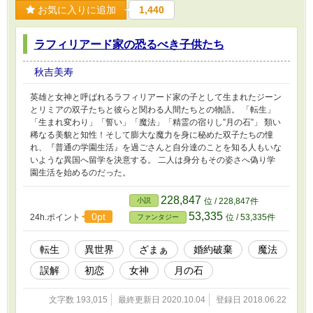
お気に入りに追加
1,440
*** てな感じの、そんなこんなのドタバタラブコ
メ平安っぽい？異世界ファンタジー！
ラフィリアード家の恐るべき子供たち
秋吉美寿
英雄と女神と呼ばれるラフィリアード家の子として生まれたジーン
とリミアの双子たちと彼らと関わる人間たちとの物語。 「転生」
「生まれ変わり」「誓い」「魔法」「精霊の宿りし”月の石”」 類い
稀なる美貌と知性！そして膨大な魔力を身に秘めた双子たちの憧
れ、『普通の学園生活』を過ごさんと自分達のことを知る人もいな
いような異国へ留学を決意する。 二人は身分もその姿さへ偽り学
園生活を始めるのだった。
228,847
小説
位 / 228,847件
53,335
0pt
24h.ポイント
位 / 53,335件
ファンタジー
転生
異世界
ざまぁ
婚約破棄
魔法
誤解
初恋
女神
月の石
文字数 193,015
最終更新日 2020.10.04
登録日 2018.06.22