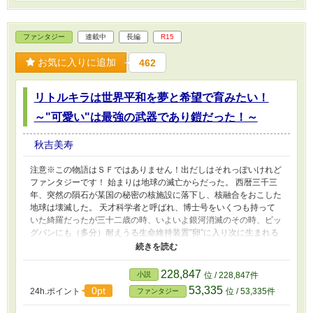
ファンタジー
連載中
長編
R15
お気に入りに追加
462
リトルキラは世界平和を夢と希望で育みたい！
～"可愛い"は最強の武器であり鎧だった！～
秋吉美寿
注意※この物語はＳＦではありません！出だしはそれっぽいけれど
ファンタジーです！ 始まりは地球の滅亡からだった。 西暦三千三
年、突然の隕石が某国の秘密の核施設に落下し、核融合をおこした
地球は壊滅した。 天才科学者と呼ばれ、博士号をいくつも持って
いた綺羅だったが三十二歳の時、いよいよ銀河消滅のその時、ビッ
グバンにも（多分）耐えうる生命維持装置”卵”に入り次に生まれる
命の星の存在を信じて眠りについた。 そして綺羅は奇跡的に目覚
めた！ 生命の宿る星にたどり着くことが出来たのだ！ するとそこ
は、科学の通用しない世界、科学より魔法の発達した世界だった。
228,847
小説
位 / 228,847件
しかも、何の副作用だか、目覚めた時には元の自分とは全くの別人
53,335
0pt
24h.ポイント
位 / 53,335件
ファンタジー
に！ 知識も記憶も地球の科学者三十二歳なのに、見た目は三～四
歳の天使と見まごう姿で！ 白銀の髪色に、透けるような白い肌。