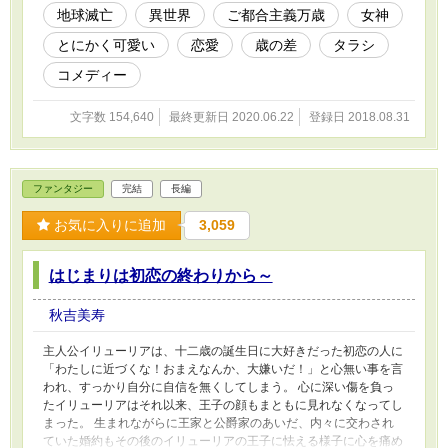
紫水晶のような瞳！ 科学の通用しない？科学者である自分を全否
地球滅亡
異世界
ご都合主義万歳
女神
定するような世界でも綺羅は諦めない！ とりあえず、こうなった
とにかく可愛い
恋愛
歳の差
タラシ
ら可愛さを武器に？がんばって生き抜きます！
コメディー
文字数 154,640
最終更新日 2020.06.22
登録日 2018.08.31
ファンタジー
完結
長編
お気に入りに追加
3,059
はじまりは初恋の終わりから～
秋吉美寿
主人公イリューリアは、十二歳の誕生日に大好きだった初恋の人に
「わたしに近づくな！おまえなんか、大嫌いだ！」と心無い事を言
われ、すっかり自分に自信を無くしてしまう。 心に深い傷を負っ
たイリューリアはそれ以来、王子の顔もまともに見れなくなってし
まった。 生まれながらに王家と公爵家のあいだ、内々に交わされ
ていた婚約もその後のイリューリアの王子に怯える様子に心を痛め