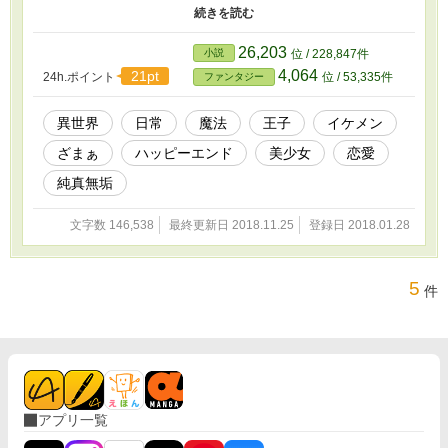
た王や公爵は、正式な婚約発表がなされる前に婚約をなかった事と
した。 三年後、イリューリアは、見違えるほどに美しく成長し、
本人の目立ちたくないという意思とは裏腹に、たちまち社交界の花
26,203
小説
位 / 228,847件
として名を馳せてしまう。 そして、自分を振ったはずの王子や王
4,064
21pt
24h.ポイント
位 / 53,335件
ファンタジー
弟の将軍がイリューリアを取りあい、イリューリアは戸惑いを隠せ
ない。 「王子殿下は私の事が嫌いな筈なのに…」 「王弟殿下も、
私のような冴えない娘にどうして？」 三年もの間、あらゆる努力
異世界
日常
魔法
王子
イケメン
で自分を磨いてきたにも関わらず自信を持てないイリューリアは自
ざまぁ
ハッピーエンド
美少女
恋愛
分の想いにすら自信をもてなくて…。
純真無垢
文字数 146,538
最終更新日 2018.11.25
登録日 2018.01.28
5
件
アプリ一覧