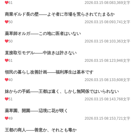
61
2026.03.15 08:08
3,369文字
商業ギルド長の壁——よそ者に市場を荒らされてたまるか
50
2026.03.15 08:09
3,741文字
薬草師オルガ——この地に医者はいない
50
2026.03.15 08:10
3,363文字
直接取引モデル——中抜きは許さない
61
2026.03.15 08:12
3,946文字
領民の暮らし改善計画——福利厚生は基本です
40
2026.03.15 08:13
3,608文字
妹からの手紙——王都は遠く、しかし無関係ではいられない
51
2026.03.15 08:14
3,768文字
薬草園、開園——辺境に花が咲く
49
2026.03.15 08:15
3,721文字
王都の商人——善意か、それとも毒か