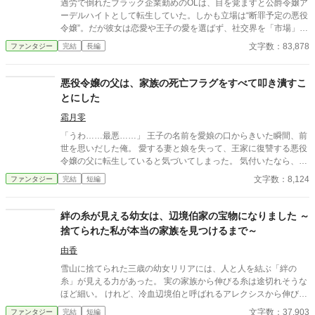
過労で倒れたブラック企業勤めのOLは、目を覚ますと公爵令嬢ア
には、歪な家族は存在しない。 私は、自由を得たのである。 その
ーデルハイトとして転生していた。しかも立場は“断罪予定の悪役
自由を謳歌しながら、私は思っていた。 悲惨な境遇から必ず抜け
令嬢”。だが彼女は恋愛や王子の愛を選ばず、社交界を「市場」と
出し、自由気ままに生きるのだと。
見抜く。王家の財政が危ういことを察知し、家の莫大な資産と金
文字数：83,878
ファンタジー
完結
長編
融知識を武器に“期限付き融資”という刃を突きつける。理想主義
の王太子と衝突しながらも、彼女は決意する――破滅を回避する
ためではない。国家の金脈を握り、国そのものを立て直すため
悪役令嬢の父は、家族の死亡フラグをすべて叩き潰すこ
に。悪役令嬢の経済戦争が、静かに幕を開ける。
とにした
霜月零
「うわ……最悪……」 王子の名前を愛娘の口からきいた瞬間、前
世を思いだした俺。 愛する妻と娘を失って、王家に復讐する悪役
令嬢の父に転生していると気づいてしまった。 気付いたなら、妻
と娘の死亡フラグは破壊するよ。 まだ二人とも生きてるからね。
文字数：8,124
ファンタジー
完結
短編
物語の通りになんて、させるか！ ※他サイトにも掲載中
絆の糸が見える幼女は、辺境伯家の宝物になりました ～
捨てられた私が本当の家族を見つけるまで～
由香
雪山に捨てられた三歳の幼女リリアには、人と人を結ぶ「絆の
糸」が見える力があった。 実の家族から伸びる糸は途切れそうな
ほど細い。 けれど、冷血辺境伯と呼ばれるアレクシスから伸びる
糸は温かな金色に輝いていた。 前世では孤独だったリリアは、辺
文字数：37,903
ファンタジー
完結
短編