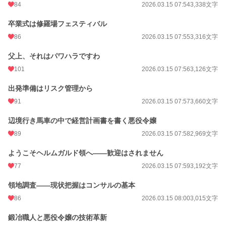
84
2026.03.15 07:54
3,338文字
週間ポイント
168 pt (27,113 位)
卒業式は修羅場フェスティバル
月間ポイント
897 pt (25,651 位)
86
2026.03.15 07:55
3,316文字
年間ポイント
81,424 pt (7,100 位)
父上、それはパワハラですわ
累計ポイント
81,515 pt (34,168 位)
101
2026.03.15 07:56
3,126文字
出発準備はリスク管理から
91
2026.03.15 07:57
3,660文字
辺境行き馬車の中で経営計画書を書く悪役令嬢
89
2026.03.15 07:58
2,969文字
ようこそヘルムガルド領へ——歓迎はされません
77
2026.03.15 07:59
3,192文字
領地調査——現状把握はコンサルの基本
86
2026.03.15 08:00
3,015文字
鍛冶職人と悪役令嬢の技術革新