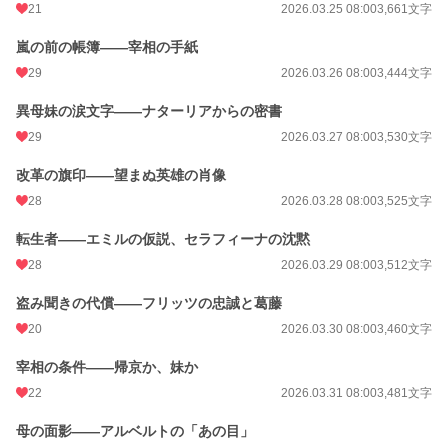
21
2026.03.25 08:00
3,661文字
嵐の前の帳簿——宰相の手紙
29
2026.03.26 08:00
3,444文字
異母妹の涙文字——ナターリアからの密書
29
2026.03.27 08:00
3,530文字
改革の旗印——望まぬ英雄の肖像
28
2026.03.28 08:00
3,525文字
転生者——エミルの仮説、セラフィーナの沈黙
28
2026.03.29 08:00
3,512文字
盗み聞きの代償——フリッツの忠誠と葛藤
20
2026.03.30 08:00
3,460文字
宰相の条件——帰京か、妹か
22
2026.03.31 08:00
3,481文字
母の面影——アルベルトの「あの目」