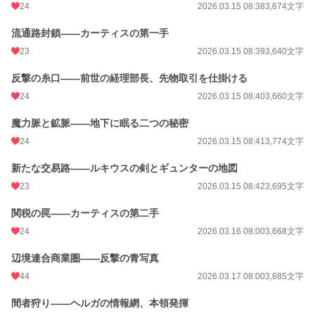
24
2026.03.15 08:38
3,674文字
流通路封鎖——カーティスの第一手
23
2026.03.15 08:39
3,640文字
反撃の糸口——前世の経理部長、先物取引を仕掛ける
24
2026.03.15 08:40
3,660文字
魔力脈と鉱脈——地下に眠る二つの秘密
24
2026.03.15 08:41
3,774文字
新たな交易路——ルキウスの剣とギュンターの地図
23
2026.03.15 08:42
3,695文字
関税の罠——カーティスの第二手
24
2026.03.16 08:00
3,668文字
辺境連合商業圏——反撃の青写真
44
2026.03.17 08:00
3,685文字
間者狩り——ヘルガの情報網、本領発揮