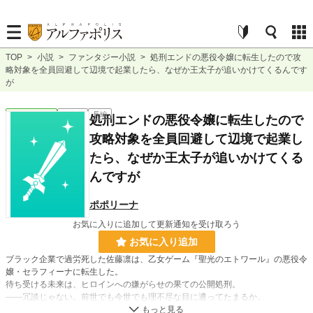
TOP
>
小説
>
ファンタジー小説
>
処刑エンドの悪役令嬢に転生したので攻
略対象を全員回避して辺境で起業したら、なぜか王太子が追いかけてくるんです
が
ファンタジー
連載中
長編
処刑エンドの悪役令嬢に転生したので
攻略対象を全員回避して辺境で起業し
たら、なぜか王太子が追いかけてくる
んですが
ポポリーナ
お気に入りに追加して更新通知を受け取ろう
お気に入り追加
ブラック企業で過労死した佐藤凛は、乙女ゲーム『聖光のエトワール』の悪役令
嬢・セラフィーナに転生した。
待ち受ける未来は、ヒロインへの嫌がらせの果ての公開処刑。
――冗談じゃない。前世でも今世でも理不尽な目に遭ってたまるか。