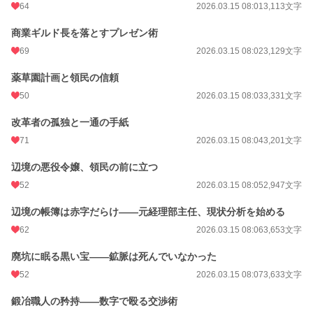
64
2026.03.15 08:01
3,113文字
商業ギルド長を落とすプレゼン術
69
2026.03.15 08:02
3,129文字
薬草園計画と領民の信頼
50
2026.03.15 08:03
3,331文字
改革者の孤独と一通の手紙
71
2026.03.15 08:04
3,201文字
辺境の悪役令嬢、領民の前に立つ
52
2026.03.15 08:05
2,947文字
辺境の帳簿は赤字だらけ——元経理部主任、現状分析を始める
62
2026.03.15 08:06
3,653文字
廃坑に眠る黒い宝——鉱脈は死んでいなかった
52
2026.03.15 08:07
3,633文字
鍛冶職人の矜持——数字で殴る交渉術