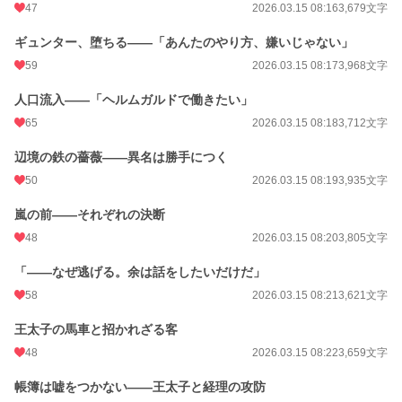
47
2026.03.15 08:16
3,679文字
ギュンター、堕ちる——「あんたのやり方、嫌いじゃない」
59
2026.03.15 08:17
3,968文字
人口流入——「ヘルムガルドで働きたい」
65
2026.03.15 08:18
3,712文字
辺境の鉄の薔薇——異名は勝手につく
50
2026.03.15 08:19
3,935文字
嵐の前——それぞれの決断
48
2026.03.15 08:20
3,805文字
「——なぜ逃げる。余は話をしたいだけだ」
58
2026.03.15 08:21
3,621文字
王太子の馬車と招かれざる客
48
2026.03.15 08:22
3,659文字
帳簿は嘘をつかない——王太子と経理の攻防