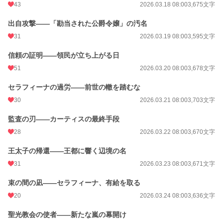
43
2026.03.18 08:00
3,675文字
出自攻撃——「勘当された公爵令嬢」の汚名
31
2026.03.19 08:00
3,595文字
信頼の証明——領民が立ち上がる日
51
2026.03.20 08:00
3,678文字
セラフィーナの過労——前世の轍を踏むな
30
2026.03.21 08:00
3,703文字
監査の刃——カーティスの最終手段
28
2026.03.22 08:00
3,670文字
王太子の帰還——王都に響く辺境の名
31
2026.03.23 08:00
3,671文字
束の間の凪——セラフィーナ、有給を取る
20
2026.03.24 08:00
3,636文字
聖光教会の使者——新たな嵐の幕開け