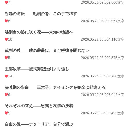
7
2026.05.20 08:00
3,960文字
断罪の逆転——処刑台を、この手で壊す
6
2026.05.21 08:00
3,957文字
処刑台の跡に咲く花——未知の物語へ
16
2026.05.22 08:00
4,110文字
裁判の後——鉄の薔薇は、まだ帳簿を閉じない
5
2026.05.23 08:00
3,575文字
王都改革——複式簿記は剣より強し
14
2026.05.24 08:00
3,780文字
決算期の告白——王太子、タイミングを完全に間違える
6
2026.05.25 08:00
3,642文字
それぞれの答え——恩義と友情の決着
5
2026.05.26 08:00
3,496文字
自由の翼——ナターリア、自分で選ぶ