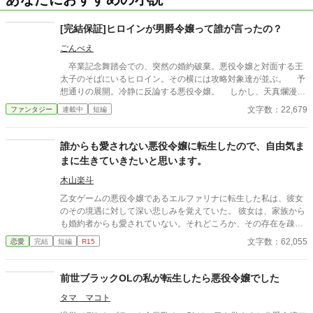
[完結保証]ヒロインが男爵令嬢って誰が言ったの？
ごんべえ
卒業記念舞踏会での、突然の婚約破棄。悪役令嬢と対面する王
太子のそばにいるヒロイン。その横には攻略対象達が並ぶ。 予
想通りの展開。冷静に反論する悪役令嬢。 しかし、天真爛漫で
優しさが売りのはずのヒロインの瞳を見た瞬間、背筋に冷たいも
文字数：22,679
ファンタジー
連載中
短編
のが走る。 ゲームの知識を活用し、定められた運命にあらが
い、「自分の人生」を歩んだのは、、、 ※本作は生成AIによる文
章案をもとに、作者が取捨選択・加筆修正して制作した作品で
誰からも愛されない悪役令嬢に転生したので、自由気ま
す。 構成、設定は作者によるものです。 賞・出版申請を目的と
まに生きていきたいと思います。
した作品ではありません。
木山楽斗
乙女ゲームの悪役令嬢であるエルファリナに転生した私は、彼女
のその境遇に対して深い悲しみを覚えていた。 彼女は、家族から
も婚約者からも愛されていない。それどころか、その存在を疎ま
れているのだ。 こんな環境なら歪んでも仕方ない。そう思う程
文字数：62,055
恋愛
完結
短編
R15
に、彼女の境遇は悲惨だったのである。 だが、彼女のように歪ん
でしまえば、ゲームと同じように罪を暴かれて牢屋に行くだけ
だ。 そのため、私は心を強く持つしかなかった。悲惨な結末を迎
前世ブラックOLの私が転生したら悪役令嬢でした
えないためにも、どんなに不当な扱いをされても、耐え抜くしか
タマ マコト
なかったのである。 そんな私に、解放される日がやって来た。 そ
れは、ゲームの始まりである魔法学園入学の日だ。 全寮制の学園