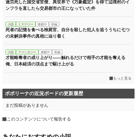
過労死した国交省官僚、異世界で《万象鑑定》を得て辺境村のイ
ンフラを直したら交易都市の王になっていた件
小説
ミステリー
連載中
長編
死者の記憶を食べる検屍官、自分を殺した犯人を追ううちに七つ
の未解決事件の真相に辿り着く
小説
ファンタジー
連載中
長編
才能略奪者の成り上がり――触れるだけで相手の才能を奪える
俺、日本経済の頂点まで駆け上がる
もっと見る
ポポリーナの近況ボードの更新履歴
まだ投稿がありません
このコンテンツについて報告する
あなたにおすすめの小説