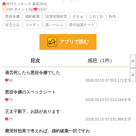
攻略対象との接触を徹底回避し、自ら婚約破棄を申し出て辺境領へ。
HOTランキング 最高36位
前世の経営知識を武器に、寂れた領地を一大商業都市へと変貌させていく。
24h.ポイント
0pt
3,637
悪役令嬢
婚約破棄
辺境領地経営
ざまぁ
じれじれ
転生
順調なはずだった。王太子殿下が「辺境の発展が気になる」と視察に来るまで
女主人公
コメディ
逆ハーレム
現代知識チート
は。
騎士団長が「護衛任務」と称して常駐するまでは。
宮廷魔術師が「魔力調査」と言い張って居座るまでは。
アプリで読む
回避したはずの攻略対象が全員集合して、辺境が大変なことになっている。
しかも全員、ゲームとキャラが違くない？
目次
感想（1件）
小説
228,785 位 / 228,785 件
過労死したら悪役令嬢でした
ファンタジー
53,312 位 / 53,312 件
58
2026.03.15 07:50
3,171文字
お気に入り
143
悪役令嬢のスペックシート
24h.ポイント
0 pt
70
2026.03.15 07:51
3,194文字
文字数
449,172
王太子殿下、お話があります
更新日時
75
2026.05.29 08:00
2026.03.15 07:53
2,986文字
初回公開日時
2026.03.15 07:50
費用対効果で考えれば、婚約破棄一択ですわ