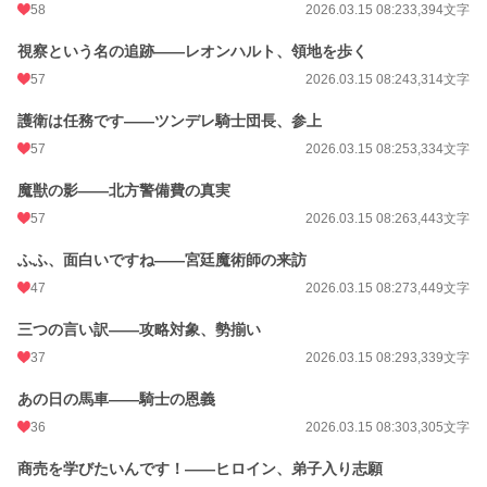
58
2026.03.15 08:23
3,394文字
視察という名の追跡——レオンハルト、領地を歩く
57
2026.03.15 08:24
3,314文字
護衛は任務です——ツンデレ騎士団長、参上
57
2026.03.15 08:25
3,334文字
魔獣の影——北方警備費の真実
57
2026.03.15 08:26
3,443文字
ふふ、面白いですね——宮廷魔術師の来訪
47
2026.03.15 08:27
3,449文字
三つの言い訳——攻略対象、勢揃い
37
2026.03.15 08:29
3,339文字
あの日の馬車——騎士の恩義
36
2026.03.15 08:30
3,305文字
商売を学びたいんです！——ヒロイン、弟子入り志願