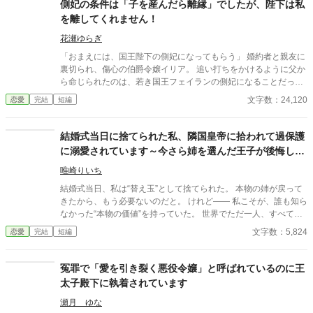
が、レイルドには隠している秘密……性癖があった。 ――君の××
側妃の条件は「子を産んだら離縁」でしたが、陛下は私
××、触らせてもらえないだろうか？
を離してくれません！
花瀬ゆらぎ
「おまえには、国王陛下の側妃になってもらう」 婚約者と親友に
裏切られ、傷心の伯爵令嬢イリア。 追い打ちをかけるように父か
ら命じられたのは、若き国王フェイランの側妃になることだっ
た。 しかし、王宮で待っていたのは、「世継ぎを産んだら離縁」
文字数：24,120
恋愛
完結
短編
という非情な条件。 夫となったフェイランは冷たく、侍女からは
蔑まれ、王妃からは「用が済んだら去れ」と突き放される。 けれ
ど、イリアは知ってしまう。 彼が兄の死と誤解に苦しみ、誰より
結婚式当日に捨てられた私、隣国皇帝に拾われて過保護
も孤独の中にいることを──。 「私は、陛下の幸せを願っており
に溺愛されています～今さら姉を選んだ王子が後悔して
ます。だから……離縁してください」 フェイランを想い、身を引
も手遅れです～
こうとしたイリア。 しかし、無関心だったはずの陛下が、イリア
唯崎りいち
を強く抱きしめて……！？ 「離縁する気か？ 許さない。私の心
結婚式当日、私は“替え玉”として捨てられた。 本物の姉が戻って
を乱しておいて、逃げられると思うな」 凍てついた王の心を溶か
きたから、もう必要ないのだと。 けれど—— 私こそが、誰も知ら
したのは、売られた側妃の純真な愛。 孤独な陛下に執着され、正
なかった“本物の価値”を持っていた。 世界でただ一人、すべてを
妃へと昇り詰める逆転ラブロマンス！
癒す力。 そして、その価値を知るただ一人の人が、皇帝となって
文字数：5,824
恋愛
完結
短編
私を迎えに来る。 これは、すべてを失った少女が、本当に必要と
される場所へ辿り着く物語。
冤罪で「愛を引き裂く悪役令嬢」と呼ばれているのに王
太子殿下に執着されています
瀬月 ゆな