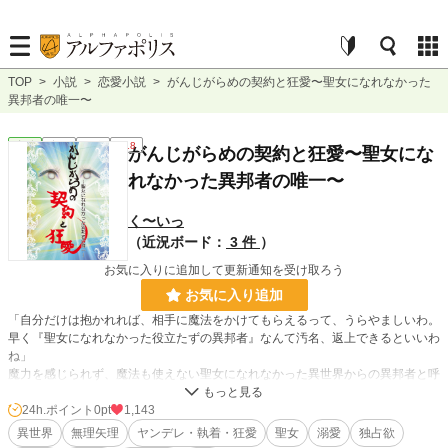
TOP
>
小説
>
恋愛小説
>
がんじがらめの契約と狂愛〜聖女になれなかった
異邦者の唯一〜
恋愛
完結
長編
R18
がんじがらめの契約と狂愛〜聖女にな
れなかった異邦者の唯一〜
く〜いっ
（近況ボード：
3 件
）
お気に入りに追加して更新通知を受け取ろう
お気に入り追加
「自分だけは抱かれれば、相手に魔法をかけてもらえるって、うらやましいわ。
早く『聖女になれなかった役立たずの異邦者』なんて汚名、返上できるといいわ
ね」
魔力を感じられず、魔法も使えない聖女になれなかった異世界からの異邦者と呼
ばれたリオ。たったひとりの護衛騎士に守られながら、実際に神罰をくだす唯一
神ファリアーナ様の信仰にあらがう。唯一の愛を見つけるまで……
24h.ポイント
0pt
1,143
※途中、主人公以外のネトラレ、妊娠表現があるので地雷のある方、注意です。
異世界
無理矢理
ヤンデレ・執着・狂愛
聖女
溺愛
独占欲
カップリングは固定。年の差、体格差あり。主人公は基本、巻き込まれ体質。体