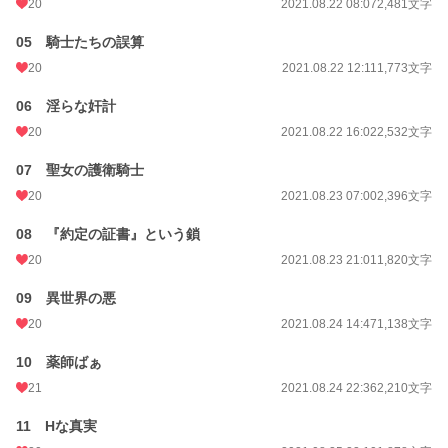
20
2021.08.22 08:07
2,481文字
月間ポイント
294 pt (44,138 位)
05 騎士たちの誤算
20
2021.08.22 12:11
1,773文字
年間ポイント
2,618 pt (60,695 位)
累計ポイント
74,322 pt (35,906 位)
06 淫らな奸計
20
2021.08.22 16:02
2,532文字
07 聖女の護衛騎士
20
2021.08.23 07:00
2,396文字
08 『約定の証書』という鎖
20
2021.08.23 21:01
1,820文字
09 異世界の悪
20
2021.08.24 14:47
1,138文字
10 薬師ばぁ
21
2021.08.24 22:36
2,210文字
11 Hな真実