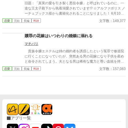
旧題：「真実の愛を引き裂く悪役令嬢」と呼ばれているのに、一
途な王太子殿下から執着溺愛されています!? ☆アルファポリス ノ
ーチェブックス様から書籍化されることになりました！ 6月10日
以降は書籍版の内容に差し替えされ、レンタルでの公開となりま
文字数：149,377
恋愛
完結
長編
R18
す。 その他、詳しくは近況ボードをご覧下さい。 「セレスティア
ナ様が、ミーナ様を階段から突き落とすのを見ておりました
わ！」 王太子アレクシスの婚約者である公爵家令嬢セレスティア
贖罪の花嫁はいつわりの婚姻に溺れる
ナは、聖女の素質を持つとされる伯爵家令嬢ミーナの出現によ
マチバリ
り、心ない人々から『真実の愛を引き裂く悪役令嬢』と呼ばれて
しまう。 ありもしない嫌疑をかけられ、無力な自分を憂いて身を
貴族令嬢エステルは姉の婚約者を誘惑したという冤罪で修道院
引こうとするが、アレクシスに「絶対に婚約解消などしない」と
に行くことになっていたが、突然ある男の花嫁になり子供を産め
身体を開かれてしまい――！？ ☆タイトルは変更になるかもしれ
と命令されてしまう。夫となる男は稀有な魔力と尊い血統を持ち
ません ☆3月25日22時更新分にて完結しました
ながらも辺境の屋敷で孤独に暮らす魔法使いアンデリック。 数
文字数：157,083
恋愛
完結
長編
R18
奇な運命で結婚する事になった二人が呪いをとくように幸せにな
る物語。 書籍化作業にあたり本編を非公開にしました。
アプリ一覧