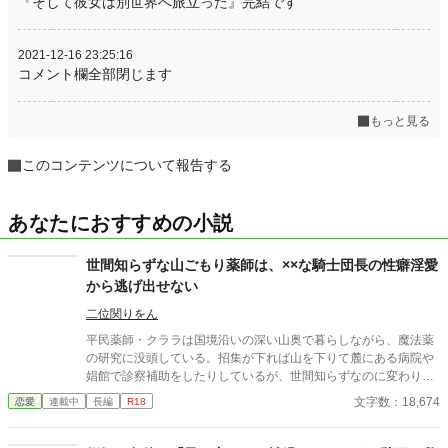
『そして彼女は別世界へ旅立った』完結です
2021-12-16 23:25:16
コメント欄全部閉じます
もっと見る
このコンテンツについて報告する
あなたにおすすめの小説
世間知らずな山ごもり薬師は、××な騎士団長の性癖淫愛
から逃げ出せない
二位関りをん
平民薬師・クララは国境沿いの深い山奥で暮らしながら、魔法薬
の研究に没頭している。招集が下れば山を下りて麓にある病院や
娼館で診察補助をしたりしているが、世間知らずなのに変わりは
ない。 ある日、山の中で倒れている男性を発見。彼はなんと騎士
文字数：18,674
恋愛
連載中
長編
R18
団長・レイルドで女嫌いの噂を持つ人物だった。 当然女嫌いの噂
なんて知らないクララは良心に従い彼を助け、治療を施す。 だ