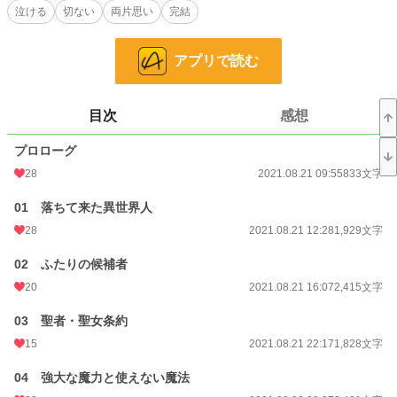
泣ける
切ない
両片思い
完結
の関係はありますが、気持ちがすれ違う両片思い。両思いになるのは遅め。両思
いになってから、ヒーロー欲望に忠実です。隠しません。ガツガツいきます。オ
ープンスケベの困ったちゃん相手の、いちゃラブエッチになります。主人公はハ
アプリで読む
ーピーエンドのメリバです。
読み専が書いてみたくなって書いてみた処女作なので、広い心で読んでくださ
い。
目次
感想
小説
228,828 位 / 228,828 件
プロローグ
28
2021.08.21 09:55
833文字
恋愛
66,377 位 / 66,377 件
01 落ちて来た異世界人
お気に入り
101
28
2021.08.21 12:28
1,929文字
24h.ポイント
0 pt
02 ふたりの候補者
文字数
165,621
20
2021.08.21 16:07
2,415文字
更新日時
2021.09.25 11:52
03 聖者・聖女条約
初回公開日時
2021.08.21 09:55
15
2021.08.21 22:17
1,828文字
初回完結日時
2021.09.25 11:52
04 強大な魔力と使えない魔法
週間ポイント
70 pt (40,028 位)