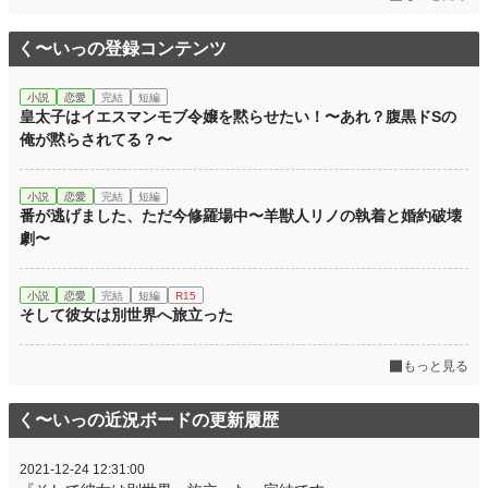
く〜いっの登録コンテンツ
小説
恋愛
完結
短編
皇太子はイエスマンモブ令嬢を黙らせたい！〜あれ？腹黒ドSの
俺が黙らされてる？〜
小説
恋愛
完結
短編
番が逃げました、ただ今修羅場中〜羊獣人リノの執着と婚約破壊
劇〜
小説
恋愛
完結
短編
R15
そして彼女は別世界へ旅立った
もっと見る
く〜いっの近況ボードの更新履歴
2021-12-24 12:31:00