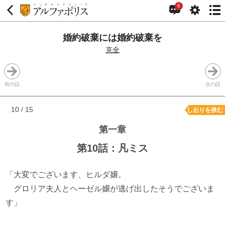
6
婚約破棄には婚約破棄を
克全
前の話
次の話
10 / 15
しおりを挟む
第一章
第10話：凡ミス
「大変でございます、ヒルダ嬢。
グロリア夫人とヘーゼル嬢が逃げ出したそうでございま
す」