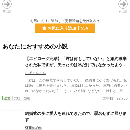
前の話
次の話
お気に入りに追加して更新通知を受け取ろう
お気に入り追加
594
あなたにおすすめの小説
【エピローグ完結】「君は何もしていない」と婚約破棄
された私ですが、失ったのは私だけではなかったようで
す
しばゎんゎん
「君は、この屋敷で何もしていない」 婚約者にそう告げられ、私
は静かに屋敷を去りました。 反論はしなかった。 本当に必要とさ
れていなかったのなら、そこにいる理由などない。 けれど、翌日
から屋敷は変わり始める。 もちろん、悪い意味で。 執事が辞め、
文字数：22,760
恋愛
完結
短編
料理長が辞め、長年付き合いのあった商会は取引を打ち切り、貴
族たちも離れていく。 婚約破棄で失ったものは、婚約者だけでは
なかった。 本質を見ずに婚約破棄をした人が、信頼そのものを失
結婚式の夜に愛人を連れてきたので、署名せずに帰りま
ってしまう物語。
す
斉藤めめめ