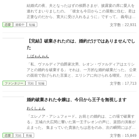
結婚式の夜、夫となったはずの侯爵さまが、披露宴の席に愛人を
連れてまいりましたの。 「彼女も今日からこの屋敷に住む。君は
正妻なのだから、寛大に受け入れるように」ですって。 義母は
「騒げば恥をかくのはあなたよ」と微笑むし、お客さまたちは見
文字数：22,931
恋愛
連載中
短編
て見ぬふり。まあ、皆さまそろって、なし崩しにするおつもりで
すのね。 けれど、おあいにくさま。この国の結婚は、式を挙げた
だけでは成立しませんのよ。婚姻誓約書に夫婦双方が署名し、三
【完結】破棄されたのは、婚約だけではありませんでし
日以内に神殿へ納めて、はじめて夫婦。 ――そしてわたくし、ま
た
だ署名しておりませんの。 既成事実は、事実ではございませんの
よ。
しばゎんゎん
「私、ヴァルディア伯爵家次男、レオン・ヴァルディアはエリシ
アとの婚約を破棄する」 それは、一方的な婚約破棄だった。 公衆
の面前で告げられた言葉と、エリシアに向けられる嘲笑。 だがエ
リシア・ラングレイは、それを静かに受け入れる。 断罪される側
文字数：17,713
ファンタジー
完結
短編
として…。 なぜなら、彼女は知っていたからだ。 この栄華を、誰
が支え、誰が築き上げてきたのかを。 愚かな選択は、やがて当然
の帰結をもたらす。 時が来たとき、真に断罪される者が明確に示
婚約破棄された令嬢は、今日から王子を無視します
される。 残酷な結果。 支えを外し、高みを目指した結果、真っ逆
わくしょん
さまに転落する男、レオン。 利用価値がなくなった男〘レオン〙
を容赦なく切り捨てる女、アルシェ侯爵家令嬢のミレイユ。 そ
「エレノア・アシュフォード。お前との婚約は、この場で破棄す
う、真の勝者は彼らではない… 真の勝者はすべてを見通し、手中
る」 王城の大広間に響いた第一王子レオンの声に、楽団の演奏が
に収めたエリシアだった。 これは、静かにすべてを制する才女
止まった。 集まっていた貴族たちは息をのみ、次の瞬間にはざわ
と、 自ら破滅を選んだ愚かな者たちの物語。 ※毎日2話ずつ公開
めきが広がる。 エレノアはゆっくりと顔を上げた。 目の前では、
文字数：15,849
恋愛
完結
長編
予定です（午前/午後 各1話を順次予約投稿予定）。 ※16話で完結
王子が腰に手を回した美しい令嬢――侯爵令嬢セシリアが勝ち誇