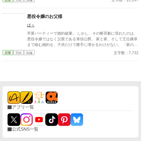
文字数：22,197
送っていた。 だがリッドはユリアナを休ませることなく働かせ、
ユリアナの癒しの力を濁らせていた。 そんな時に圧倒的な力を持
つ上級魔物が、王国北部に襲来する。 ユリアナは全力を尽くした
悪役令嬢のお父様
ものの、多くの犠牲を出してしまった。 ユリアナはその責任を押
ばぅ
し付けられ、大聖女の称号を剥奪される。リッドからの婚約破棄
に加え、王都からの追放を命じられた。 それから一年。ユリアナ
卒業パーティーで婚約破棄。 しかし、その断罪劇に現れたのは、
はユーリと名を改め、顔を隠し、新たな職に就いていた。
悪役令嬢ではなく父親である筆頭公爵。 家と家、そして王位継承
まで絡む婚約を、子供だけで勝手に壊せるわけがない。 「家の話
であれば、私を通していただこうか」 その一言で、恋に酔った王
文字数：7,732
恋愛
完結
短編
太子の“物語”は終わりを告げて――！？ これは、婚約破棄を現実
でやってしまった愚かな王太子に、大人たちが正論を叩き込むお
話。
アプリ一覧
公式SNS一覧