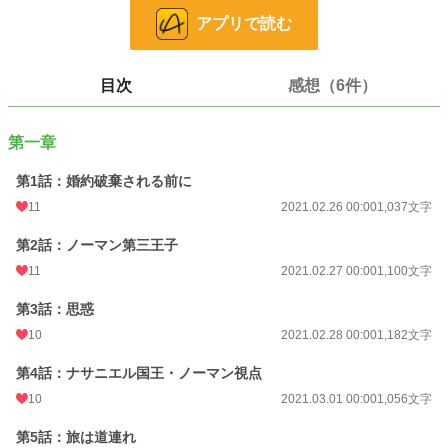
恋愛
66,375 位 / 66,375 件
アプリで読む
お気に入り
594
24h.ポイント
0 pt
目次
感想（6件）
文字数
16,605
第一章
更新日時
2021.03.12 00:00
第1話：婚約破棄される前に
初回公開日時
2021.02.26 00:00
11
2021.02.26 00:00
1,037文字
初回完結日時
2021.03.12 07:33
第2話：ノーマン第三王子
週間ポイント
14 pt (70,247 位)
11
2021.02.27 00:00
1,100文字
月間ポイント
112 pt (63,279 位)
第3話：思惑
年間ポイント
2,100 pt (66,018 位)
10
2021.02.28 00:00
1,182文字
累計ポイント
292,443 pt (15,484 位)
第4話：ナサニエル国王・ノーマン視点
10
2021.03.01 00:00
1,056文字
第5話：旅は道連れ