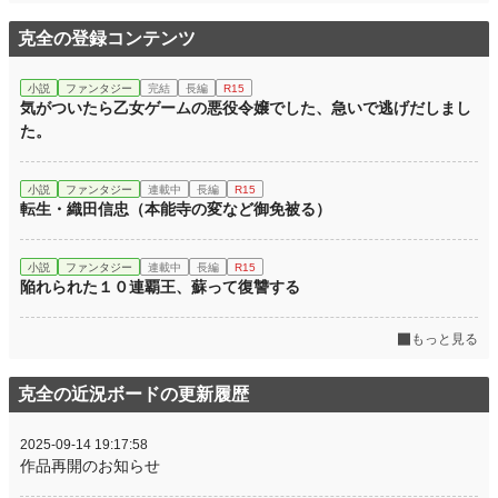
克全の登録コンテンツ
小説
ファンタジー
完結
長編
R15
気がついたら乙女ゲームの悪役令嬢でした、急いで逃げだしまし
た。
小説
ファンタジー
連載中
長編
R15
転生・織田信忠（本能寺の変など御免被る）
小説
ファンタジー
連載中
長編
R15
陥れられた１０連覇王、蘇って復讐する
もっと見る
克全の近況ボードの更新履歴
2025-09-14 19:17:58
作品再開のお知らせ