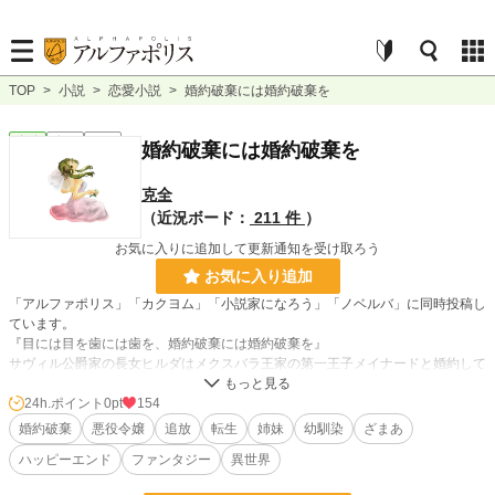
TOP
>
小説
>
恋愛小説
>
婚約破棄には婚約破棄を
恋愛
完結
短編
婚約破棄には婚約破棄を
克全
（近況ボード：
211 件
）
お気に入りに追加して更新通知を受け取ろう
お気に入り追加
「アルファポリス」「カクヨム」「小説家になろう」「ノベルバ」に同時投稿し
ています。
『目には目を歯には歯を、婚約破棄には婚約破棄を』
サヴィル公爵家の長女ヒルダはメクスバラ王家の第一王子メイナードと婚約して
いた。だが王妃の座を狙う異母妹のヘーゼルは色情狂のメイナード王子を誘惑し
てモノにしていた。そして王侯貴族が集まる舞踏会でヒルダに冤罪を着せて婚約
24h.ポイント
0pt
154
破棄追放刑にする心算だった。だがそれはヒルダに見破られていたのだった。
婚約破棄
悪役令嬢
追放
転生
姉妹
幼馴染
ざまあ
ハッピーエンド
ファンタジー
異世界
小説
228,834 位 / 228,834 件