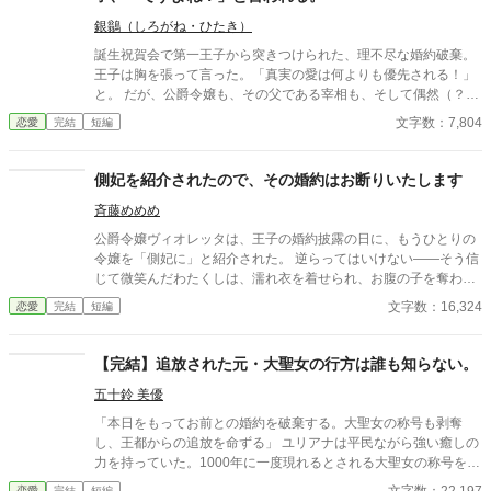
銀鶲（しろがね・ひたき）
誕生祝賀会で第一王子から突きつけられた、理不尽な婚約破棄。
王子は胸を張って言った。「真実の愛は何よりも優先される！」
と。 ​だが、公爵令嬢も、その父である宰相も、そして偶然（？）
その場に居合わせた隣国の第二王子も、全員が内心でガッツポー
文字数：7,804
恋愛
完結
短編
ズを決めていた。 ​「あの王子なら、必ず考えなしな計画を実行す
る。それに関しては信頼していた」 ​愚行を完璧に計算に入れて動
いていた公爵家による、おそろしくスピーディーな王権強奪（セ
側妃を紹介されたので、その婚約はお断りいたします
ルフ自滅）の記録。 ※全4話＋番外編1話のサクッと読める短編で
斉藤めめめ
す。凄惨な不幸描写はありません。後味爽快な論破劇をお楽しみ
ください。 ※2026/07/28 関連作品に接続するために若干修整し
公爵令嬢ヴィオレッタは、王子の婚約披露の日に、もうひとりの
た「スピンオフルート」を追加しました。 ーーーーーーーーーー
令嬢を「側妃に」と紹介された。 逆らってはいけない――そう信
【「ですよね！シリーズ」について】 本作は「ですよね！シリー
じて微笑んだわたくしは、濡れ衣を着せられ、お腹の子を奪わ
ズ」の第１作目です。 ◆ シリーズラインナップ ・1作目：『真実
れ、雪の離宮でひとり息を引き取った。 けれど目を開けると、そ
文字数：16,324
恋愛
完結
短編
の愛は何よりも優先される』と婚約破棄した王子、「ですよ
こはあの婚約披露の日。時間が、巻き戻っていた。 今度は、飲み
ね！」と言われる。（※本作） ・2作目：『お姉様、そのネック
込まない。今度は、微笑まない。 前の生で覚えた数字も、罠も、
レス素敵ね』と微笑んだ義妹は、何も欲しがっていない件につい
あの女の手口も、ぜんぶ覚えている。 「その婚約、謹んでお断り
【完結】追放された元・大聖女の行方は誰も知らない。
て ・3作目：追放されない重戦士は、商人になりたかっただけな
申し上げます！」 涙を武器にする令嬢に、二度は負けない。そし
のに ・4作目：婚約破棄で返り討ちにされた元王子、「真実の
五十鈴 美優
て――誰も見ていないと思っていた場所で、ずっとわたくしを見
愛」で世界を救う？
ていた騎士がいた。 これは、運命に流されるだけだったわたくし
「本日をもってお前との婚約を破棄する。大聖女の称号も剥奪
が、自分の人生を"選び直す"物語。
し、王都からの追放を命ずる」 ユリアナは平民ながら強い癒しの
力を持っていた。1000年に一度現れるとされる大聖女の称号を得
て、婚約者となった王子リッドと共に魔物討伐に邁進する日々を
恋愛
完結
短編