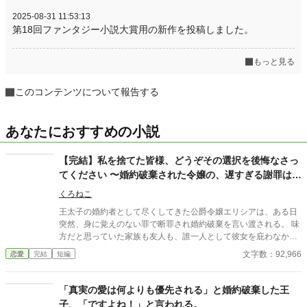
2025-08-31 11:53:13
第18回ファンタジー小説大賞用の新作を投稿しました。
もっと見る
このコンテンツについて報告する
あなたにおすすめの小説
【完結】私を捨てた皆様、どうぞその選択を後悔なさっ
てください 〜婚約破棄された令嬢の、遅すぎる謝罪はお
断りです〜
くろねこ
王太子の婚約者として尽くしてきた公爵令嬢エリシアは、ある日
突然、身に覚えのない罪で断罪され婚約破棄を言い渡される。 味
方だと思っていた家族も友人も、誰一人として彼女を庇わなかっ
た。 ――けれど、彼らは知らなかった。 彼女こそが国を支えてい
文字数：92,966
恋愛
完結
短編
た“本当の功労者”だったことを。 すべてを失ったはずの令嬢が選
んだのは、 復讐ではなく「関わらない」という選択。 だがその選
択こそが、彼らにとって最も残酷な“ざまぁ”の始まりだった。
「真実の愛は何よりも優先される」と婚約破棄した王
子、「ですよね！」と言われる。