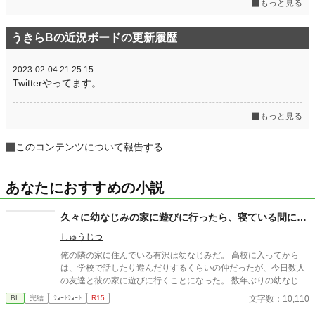
もっと見る
うきらBの近況ボードの更新履歴
2023-02-04 21:25:15
Twitterやってます。
もっと見る
このコンテンツについて報告する
あなたにおすすめの小説
久々に幼なじみの家に遊びに行ったら、寝ている間に…
しゅうじつ
俺の隣の家に住んでいる有沢は幼なじみだ。 高校に入ってから
は、学校で話したり遊んだりするくらいの仲だったが、今日数人
の友達と彼の家に遊びに行くことになった。 数年ぶりの幼なじみ
の家を懐かしんでいる中、いつの間にか友人たちは帰っており、
文字数：10,110
BL
完結
ｼｮｰﾄｼｮｰﾄ
R15
幼なじみと2人きりに。 そこで俺は彼の部屋であるものを見つけ