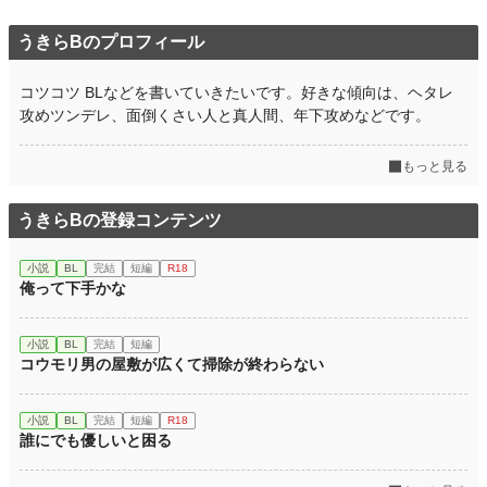
うきらBのプロフィール
コツコツ BLなどを書いていきたいです。好きな傾向は、ヘタレ
攻めツンデレ、面倒くさい人と真人間、年下攻めなどです。
もっと見る
うきらBの登録コンテンツ
小説
BL
完結
短編
R18
俺って下手かな
小説
BL
完結
短編
コウモリ男の屋敷が広くて掃除が終わらない
小説
BL
完結
短編
R18
誰にでも優しいと困る