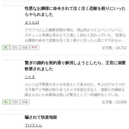
てしまい、部屋に来た有沢に咄嗟に寝たフリをするが…
性悪なお嬢様に命令されて泣く泣く恋敵を殺りにいった
らヤられました
まりも13
フワフワとした酩酊状態が薄れ、僕は気がつくとパンパンパン、
ズチュッと卑猥な音をたてて激しく誰かと交わっていた。 性悪な
お嬢様の命令で恋敵を泣く泣く殺りに行ったら逆にヤラれちゃっ
た、ちょっとアホな子の話です。 （ムーンライトノベルにも掲載
文字数：10,712
BL
完結
短編
R15
しています）
繋ぎの婚約を契約通り解消しようとしたら、王宮に溺愛
軟禁されました
こたま
エレンは子爵家のオメガ令息として産まれた。年上のアルファの
王子殿下と年齢が釣り合うオメガ令息が少なく、他国との縁組も
纏まらないため家格は低いが繋ぎとして一応婚約をしている。王
子のことは兄のように慕っており、初恋の人ではあるけれど、契
文字数：15,699
BL
完結
短編
約終了時期か王子に想い人が現れた時には解消されるものと考え
ていた。ところが婚約解消時期の直前に王子宮に軟禁された。結
婚を承諾するまでここから出さないと王子から溢れるほどの愛を
騙されて快楽地獄
与えられる。ハッピーエンドオメガバースBLです。
てけてとん