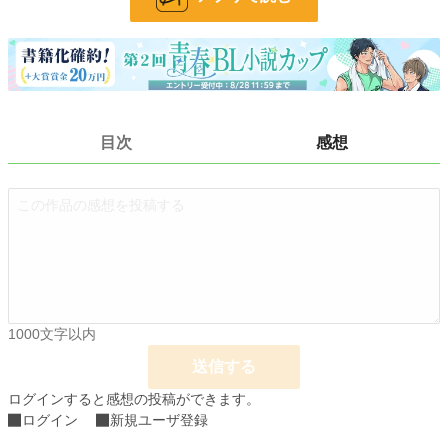
BL
31,416 位 / 31,416 件
お気に入り
2
24h.ポイント
0 pt
文字数
4,727
目次
感想
更新日時
2022.12.24 05:45
初回公開日時
2022.12.24 05:45
初回完結日時
2022.12.24 05:45
週間ポイント
7 pt (78,785 位)
月間ポイント
21 pt (99,984 位)
年間ポイント
105 pt (140,375 位)
1000文字以内
累計ポイント
2,683 pt (152,520 位)
送信する
ログインすると感想の投稿ができます。
ログイン
新規ユーザ登録