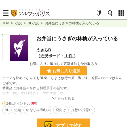
TOP
>
小説
>
BL小説
>
お弁当にうさぎの林檎が入っている
BL
完結
短編
お弁当にうさぎの林檎が入っている
うきらB
（近況ボード：
1 件
）
お気に入りに追加して更新通知を受け取ろう
お気に入り追加
テーマを決めてなんでもBL💎にしよう修行の第一弾です。今回のテーマはりん
ご🍎です。
幼馴染にお弁当🍙を作る料理男子の話です。
鈴木 和(かず) 料理男子、専門学生、攻↑
山田友治(ゆうじ)陽キャ男子、大学生、受↓
の二人の話です。よければ見てやって下さい。🍙
24h.ポイント
0pt
0
pixiv、なろう、エブリスタ、ピクブラに投稿したものです。
BL
短編
幼なじみ/幼馴染
腐向け
片想い/片思い
小説
228,784 位 / 228,784 件
アプリで読む