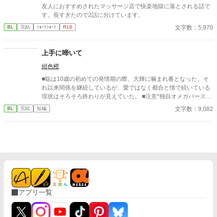
友人におすすめされたマッサージ店で快楽地獄に落とされる話で
す。長すぎたので2話に分けています。
文字数：5,970
BL
完結
ｼｮｰﾄｼｮｰﾄ
R18
上手に啼いて
紺色橙
■聡は10歳の初めての発情期の際、大輝に噛まれ番となった。そ
れ以来関係を継続しているが、愛ではなく都合と情で続いている
現状はそろそろ終わりが見えていた。 ■注意*独自オメガバース設
定。■『それは愛か本能か』と同じ世界設定です。関係は一切な
文字数：9,082
BL
完結
短編
し。
アプリ一覧