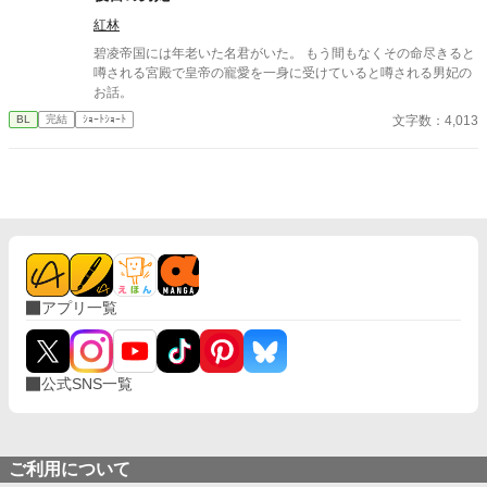
紅林
碧凌帝国には年老いた名君がいた。 もう間もなくその命尽きると
噂される宮殿で皇帝の寵愛を一身に受けていると噂される男妃の
お話。
文字数：4,013
BL
完結
ｼｮｰﾄｼｮｰﾄ
アプリ一覧
公式SNS一覧
ご利用について