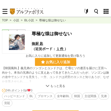
TOP
>
小説
>
BL小説
>
尊極な猿は御せない
BL
完結
短編
尊極な猿は御せない
御厨 匙
（近況ボード：
1 件
）
お気に入りに追加して更新通知を受け取ろう
お気に入り追加
【韓国風BL】義兄弟のソンゴンとユンドクは、亡母ヒソの遺言を届けに王宮へ
向かう。本当の兄弟のように支えあって生きてきた二人だったが、ソンゴンは旅
の途中でユンドクを見失う。一方、ユンドクは武官のヨンスと知りあうが、なぜ
か女装させられ……？
24h.ポイント
0pt
0
小説
228,584 位 / 228,584 件
ハッピーエンド
BL
ブロマンス
全年齢BL
韓国
主従関係
兄弟
BL
31,383 位 / 31,383 件
宮廷
お気に入り
4