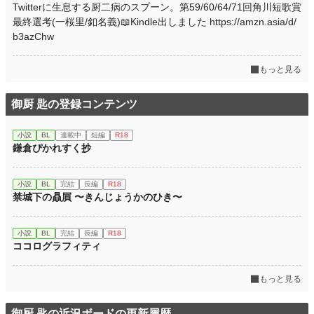
Twitterに生息する厨二病のスプーン。第59/60/64/71回角川短歌賞
最終選考(一桜里/釦名義)📖Kindle出しました https://amzn.asia/d/
b3azChw
もっと見る
御厨 匙の登録コンテンツ
小説
BL
連載中
短編
R18
鎌倉ぴかれすく抄
小説
BL
完結
長編
R18
禁城下の贔屓 〜きんじょうかのひき〜
小説
BL
完結
長編
R18
ココログラフィティ
もっと見る
御厨 匙の近況ボードの更新履歴