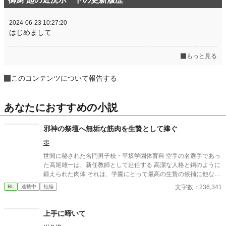
2024-06-23 10:27:20
はじめまして
もっと見る
このコンテンツについて報告する
あなたにおすすめの小説
邪神の祭壇へ無垢な筋肉を生贄として捧ぐ
零
世間に秘された名門男子校・平坂学園体育科 空手の名選手であっ
た高尾雄一は、新任教師として赴任する 高潔な人格と鋼のように
鍛えられた肉体 それは、学園にとって最高の生贄の候補に他なら
なかった 至高の筋肉を持つ、精神を削られ意志をなくした青年を
文字数：236,341
BL
連載中
短編
太古の神に捧げるため、“水”、“風”、“土”の信奉者達が暗躍する 意
志をなくし筋肉の操り人形と化した“デク” 消える教師 山奥の男子
校で繰り広げられるダークファンタジー
上手に啼いて