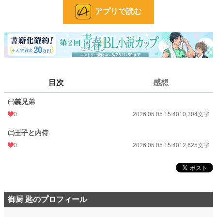
アプリで読む
24h.ポイント
0 pt
文字数
22,929
更新日時
2026.05.05 15:40
初回公開日時
2026.05.05 15:40
目次
感想
初回完結日時
2026.05.05 15:40
週間ポイント
21 pt (62,459 位)
㈠義兄弟
0
2026.05.05 15:40
10,304文字
月間ポイント
42 pt (83,903 位)
㈡王子と内侍
年間ポイント
1,774 pt (70,226 位)
0
2026.05.05 15:40
12,625文字
累計ポイント
1,781 pt (171,032 位)
御厨 匙のプロフィール