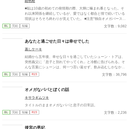
紺色橙
■聡は10歳の初めての発情期の際、大輝に噛まれ番となった。そ
れ以来関係を継続しているが、愛ではなく都合と情で続いている
現状はそろそろ終わりが見えていた。 ■注意*独自オメガバース設
定。■『それは愛か本能か』と同じ世界設定です。関係は一切な
文字数：9,082
BL
完結
短編
し。
あなたと過ごせた日々は幸せでした
蒸しケーキ
結婚から五年後、幸せな日々を過ごしていたシューン・トアは、
突然義父に「息子と別れてやってくれ」と冷酷に告げられる。そ
んな言葉にシューンは、何一つ言い返せず、飲み込むしかなかっ
た。そして、夫であるアインス・キールに離婚を切り出すが、ア
文字数：36,796
BL
完結
短編
R15
インスがそう簡単にシューンを手離す訳もなく......。
オメガなパパとぼくの話
キサラギムツキ
タイトルのままオメガなパパと息子の日常話。
文字数：2,236
BL
完結
短編
R15
後宮の男妃