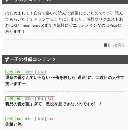
初回完結日時
2024.08.04 14:02
週間ポイント
133 pt (30,281 位)
はじめまして！自分で書いて読んで満足していたのですが、読ん
でもらいたくてアップすることにしました。感想やリクエストあ
月間ポイント
441 pt (36,944 位)
ればX(@miumiemoo)までお気軽に♡エッチメインなのはPixivに
年間ポイント
6,784 pt (39,232 位)
あります！
累計ポイント
99,137 pt (30,581 位)
もっと見る
ずー子の登録コンテンツ
小説
BL
連載中
長編
運命の番なんていらない 〜俺を殺した"運命"に、二度目の人生で
抗います〜
小説
BL
連載中
長編
R15
義兄の愛が重すぎて、悪役令息できないのですが…！
小説
BL
連載中
長編
R18
先輩と俺