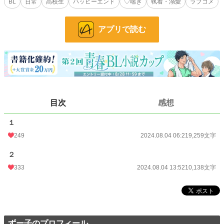
BL
日常
高校生
ハッピーエンド
♡喘ぎ
執着・溺愛
ラブコメ
てます。ふわふわかわいい。
アインくん→受くん。要領の良いタイプ。お調子者だけどちゃんと情はある。押
アプリで読む
しに弱い。可愛くて気まぐれ。
トワくん→攻くん。心機一転真面目になろうと頑張る不器用優等生。ポテンシャ
ルは高い。見た目は切れ長クールイケメン。
1は受ちゃん視点、2は攻くん視点です。2の方がエロいです。お楽しみください
♡
小説
20,114 位 / 228,843 件
目次
感想
BL
5,103 位 / 31,438 件
１
249
2024.08.04 06:21
9,259文字
お気に入り
230
２
24h.ポイント
35 pt
333
2024.08.04 13:52
10,138文字
文字数
19,397
更新日時
2024.08.04 13:52
初回公開日時
2024.08.04 06:21
ずー子のプロフィール