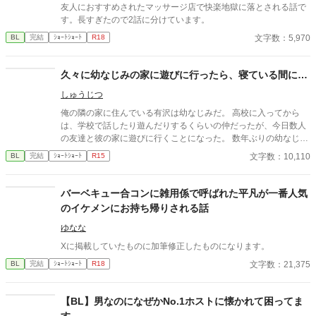
友人におすすめされたマッサージ店で快楽地獄に落とされる話で
す。長すぎたので2話に分けています。
文字数：5,970
BL
完結
ｼｮｰﾄｼｮｰﾄ
R18
久々に幼なじみの家に遊びに行ったら、寝ている間に…
しゅうじつ
俺の隣の家に住んでいる有沢は幼なじみだ。 高校に入ってから
は、学校で話したり遊んだりするくらいの仲だったが、今日数人
の友達と彼の家に遊びに行くことになった。 数年ぶりの幼なじみ
の家を懐かしんでいる中、いつの間にか友人たちは帰っており、
文字数：10,110
BL
完結
ｼｮｰﾄｼｮｰﾄ
R15
幼なじみと2人きりに。 そこで俺は彼の部屋であるものを見つけ
てしまい、部屋に来た有沢に咄嗟に寝たフリをするが…
バーベキュー合コンに雑用係で呼ばれた平凡が一番人気
のイケメンにお持ち帰りされる話
ゆなな
Xに掲載していたものに加筆修正したものになります。
文字数：21,375
BL
完結
ｼｮｰﾄｼｮｰﾄ
R18
【BL】男なのになぜかNo.1ホストに懐かれて困ってま
す