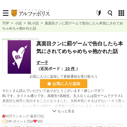
TOP
>
小説
>
BL小説
>
真面目クンに罰ゲームで告白したら本気にされてめ
ちゃめちゃ抱かれた話
BL
完結
短編
R18
真面目クンに罰ゲームで告白したら本
気にされてめちゃめちゃ抱かれた話
ずー子
（近況ボード：
10 件
）
お気に入りに追加して更新通知を受け取ろう
お気に入り追加
※たくさん読んでいただいてありがとうございます！嬉しいです♡
BLです。タイトル通りです。高校生×高校生。主人公くんは罰ゲームでクラス1
真面目な相手に告白することになりました。当然本気にするはずない！そう思っ
ていたのに、なんと答えはOKで。今更嘘とは言えないまま、付き合うことにな
ってしまい…
初エッチが気持ち良すぎて抜けられなくなってしまった主人公くんと、実は虎視
HOTランキング 最高73位
眈々と狙っていた攻くんのはのぼのラブコメです。
24h.ポイント
35pt
582
私がネコチャン大好きなので受になる子大体ネコチャンみたいなイメージで作っ