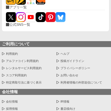
んて！そんなの上手くいくわけ…え、飲んでるよ？え？」 そんな
アプリ一覧
こんなで、お乳を呑まない赤子が飲んだ噂は広がり他のお貴族様
達にもうちの子がお乳を飲んでくれないの！と言う相談を受け
て、他のほとんどの子は母や姉達のお乳で飲んでくれる子だった
けど何故か数人には僕のお乳がお気に召したようでー 昔お乳をあ
公式SNS一覧
たえた子達が僕のお乳が忘れられないと迫ってきます!! 「僕はお
乳を貸しただけで牛乳は母さんと姉さん達のなのに！どうしてこ
うなった!?」 ＊ 総受けで、固定カプを決めるかはまだまだ不明で
す。 いいね♡やお気に入り登録☆をしてくださいますと励みにな
ります(＞＜) 誤字脱字、言葉使いが変な所がありましたら脳内変
ご利用について
換して頂けますと幸いです。
利用規約
ヘルプ
アルファコイン利用規約
投稿ガイドライン
レンタルサービス利用規約
プライバシーポリシー
スコア利用規約
お問い合わせ
特定商取引法に基づく表示
利用者情報の外部送信について
会社情報
会社情報
IR情報
採用情報
書店様向け