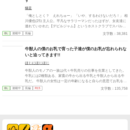
猫足
「俺としとく？ えれちゅー」 「いや、するわけないだろ！」 相
川優也(25) 主人公。平凡なサラリーマンだったはずが、女友達に
連れていかれた【デビルジャム】というホストクラブでスバルと
出会ったのが運の尽き。 碧スバル(21) 指名ナンバーワンの美形ホ
文字数：38,381
BL
連載中
長編
スト。自称博愛主義者。優也に懐いてつきまとう。その真意は今
のところ……不明。 「絶対に僕の方が美形なのに、僕以下の女に
金払ってどーすんだよ！」 「スバル、お前なにいってん
牛獣人の僕のお乳で育った子達が僕のお乳が忘れられな
の……？」 冗談？本気？二人の結末は？ 美形病みホス×平凡サラ
いと迫ってきます!!
リーマンの、友情か愛情かよくわからない日常。 ※現在、続編連
載再開に向けて、超大幅加筆修正中です。読んでくださっていた
ほじにほじほじ
皆様にはご迷惑をおかけします。追加シーンがたくさんあるの
牛獣人のモノアの一族は代々牛乳売りの仕事を生業としてきた。
で、少しでも楽しんでいただければ幸いです。
牛乳には2種類ある、家畜の牛から出る牛乳と牛獣人から出る牛
乳だ。 牛獣人の女性は一定の年齢になると自らの意思てお乳を出
すことが出来る。 そして、僕たち家族普段は家畜の牛の牛乳を売
文字数：135,758
BL
連載中
長編
R15
っているが母と姉達の牛乳は濃厚で喉越しや舌触りが良いお貴族
様に高値で売っていた。 ある日僕たち一家を呼んだお貴族様のご
子息様がお乳を呑まないと相談を受けたのが全ての始まりー 母や
姉達の牛乳を詰めた哺乳瓶を与えてみても、母や姉達のお乳を直
接与えてみても飲んでくれない赤子。 そんな時ふと赤子と目が合
うと僕を見て何かを訴えてくるー 「え？僕のお乳が飲みたい
の？」 「僕はまだ子供でしかも男だからでないよ。」 「え？何言
ってるの姉さん達！僕のお乳に牛乳を垂らして飲ませてみろだな