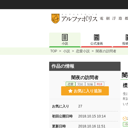
小説
公式漫画
投
TOP
>
小説
>
恋愛小説
>
闇夜の訪問者
作品の情報
闇
闇夜の訪問者
恋愛
完結
短編
R18
櫟
お気に入り追加
生
R
い
お気に入り
27
初回公開日時
2018.10.15 10:14
小
更新日時
2018.10.16 11:51