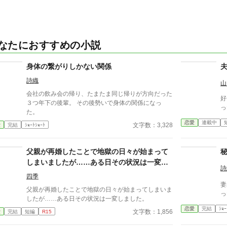
なたにおすすめの小説
身体の繋がりしかない関係
詩織
山
会社の飲み会の帰り、たまたま同じ帰りが方向だった
好
３つ年下の後輩。 その後勢いで身体の関係になっ
っ
た。
恋愛
連載中
文字数：3,328
愛
完結
ｼｮｰﾄｼｮｰﾄ
父親が再婚したことで地獄の日々が始まって
しまいましたが……ある日その状況は一変し
詩
ました。
四季
妻
父親が再婚したことで地獄の日々が始まってしまいま
っ
したが……ある日その状況は一変しました。
恋愛
完結
ｼｮｰ
文字数：1,856
愛
完結
短編
R15