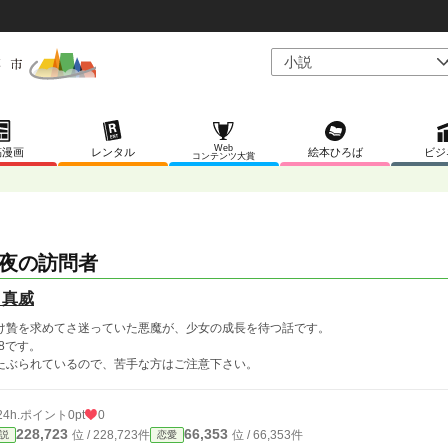
Web
稿漫画
レンタル
絵本ひろば
ビジ
コンテンツ大賞
夜の訪問者
 真威
け贄を求めてさ迷っていた悪魔が、少女の成長を待つ話です。
18です。
たぶられているので、苦手な方はご注意下さい。
24h.ポイント
0pt
0
228,723
66,353
位 / 228,723件
位 / 66,353件
説
恋愛