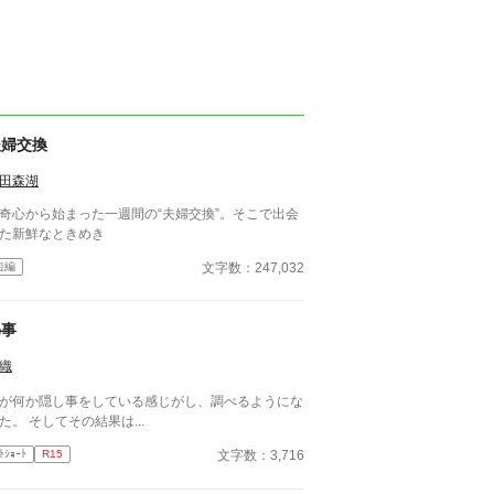
夫婦交換
田森湖
奇心から始まった一週間の“夫婦交換”。そこで出会
た新鮮なときめき
文字数：247,032
短編
秘事
織
が何か隠し事をしている感じがし、調べるようにな
た。 そしてその結果は...
文字数：3,716
ﾄｼｮｰﾄ
R15