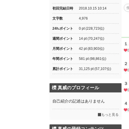
初回完結日時
2018.10.15 10:14
文字数
4,976
24h.ポイント
0 pt (228,723位)
週間ポイント
14 pt (70,247位)
１
月間ポイント
42 pt (83,903位)
年間ポイント
581 pt (98,861位)
２
累計ポイント
31,125 pt (57,107位)
３
櫟 真威のプロフィール
自己紹介の記述はありません
４
もっと見る
櫟 真威の登録コンテンツ