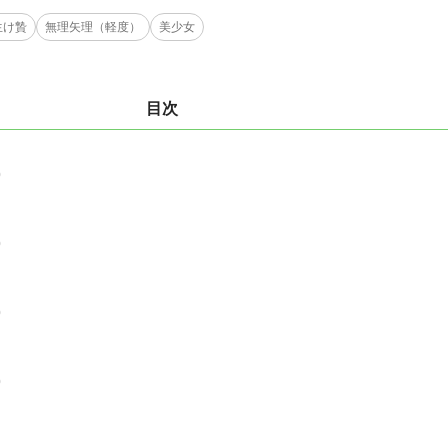
生け贄
無理矢理（軽度）
美少女
目次
0
0
0
0