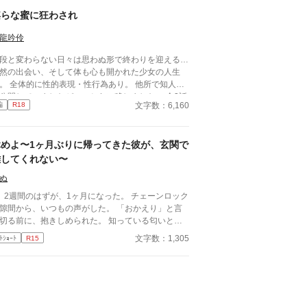
淫らな蜜に狂わされ
龍吟伶
段と変わらない日々は思わぬ形で終わりを迎える…
然の出会い、そして体も心も開かれた少女の人生
性行為あり。 他所で知人限
公開していましたが、こちらに移しました。 全3話
文字数：6,160
編
R18
結済みです。
休めよ〜1ヶ月ぶりに帰ってきた彼が、玄関で
離してくれない〜
ぬ
、2週間のはずが、1ヶ月になった。 チェーンロック
隙間から、いつもの声がした。 「おかえり」と言
切る前に、抱きしめられた。 知っている匂いと、
らない匂いが混じっていた。
文字数：1,305
ﾄｼｮｰﾄ
R15