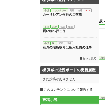
小説
ファンタジー
完結
短編
R18
カーリシアン侯爵のご落胤
あ
小説
恋愛
完結
短編
買い物へ行こう
小説
BL
完結
短編
花見の場所取りは新入社員の仕事
恋
もっと見る
櫟 真威の近況ボードの更新履歴
まだ投稿がありません
このコンテンツについて報告する
恋
投稿小説