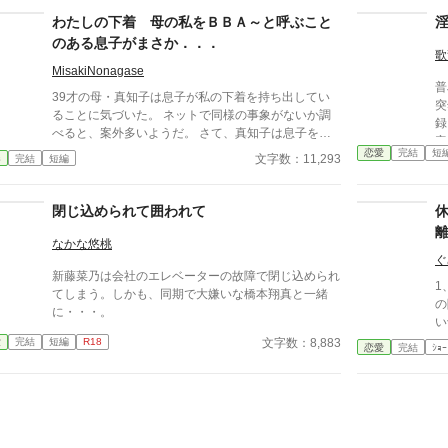
わたしの下着 母の私をＢＢＡ～と呼ぶこと
のある息子がまさか．．．
歌
MisakiNonagase
普
39才の母・真知子は息子が私の下着を持ち出してい
突
ることに気づいた。 ネットで同様の事象がないか調
録。 全体的に性的表現・
べると、案外多いようだ。 さて、真知子は息子を問
定
い詰める？ それとも気づかないふりを続けてあげる
恋愛
完結
短
完
文字数：11,293
春
完結
短編
か？ そのほかに外伝も綴りました。
閉じ込められて囲われて
なかな悠桃
ぐ
新藤菜乃は会社のエレベーターの故障で閉じ込められ
1
てしまう。しかも、同期で大嫌いな橋本翔真と一緒
の
に・・・。
い
知
文字数：8,883
愛
完結
短編
R18
恋愛
完結
ｼｮｰ