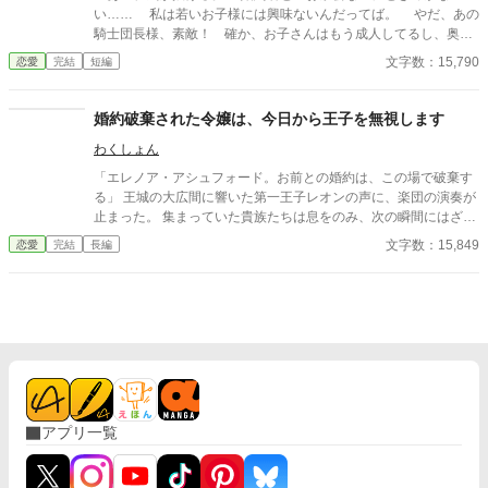
結婚式当日に戻っていた。何度死んでも、何度拒絶しても、結婚
い…… 私は若いお子様には興味ないんだってば。 やだ、あの
式の誓いの瞬間へと戻される。 番から逃れようと、スノーは何
騎士団長様、素敵！ 確か、お子さんはもう成人してるし、奥様
度も死を選ぶが――。
が亡くなってからずっと、独り身だったような？ 大人の哀愁
文字数：15,790
恋愛
完結
短編
が滲み出ているわぁ。 それに強くて守ってもらえそう。 男は
やっぱり包容力よね！ 私も守ってもらいたいわぁ！ これ
は、そんな事を考えているおじ様好きの婚約者と、その婚約者を
婚約破棄された令嬢は、今日から王子を無視します
何とか振り向かせたい王子が奮闘する物語…… 短めのお話です。
わくしょん
サクッと、読み終えてしまえます。
「エレノア・アシュフォード。お前との婚約は、この場で破棄す
る」 王城の大広間に響いた第一王子レオンの声に、楽団の演奏が
止まった。 集まっていた貴族たちは息をのみ、次の瞬間にはざわ
めきが広がる。 エレノアはゆっくりと顔を上げた。 目の前では、
文字数：15,849
恋愛
完結
長編
王子が腰に手を回した美しい令嬢――侯爵令嬢セシリアが勝ち誇
ったように微笑んでいる。
アプリ一覧