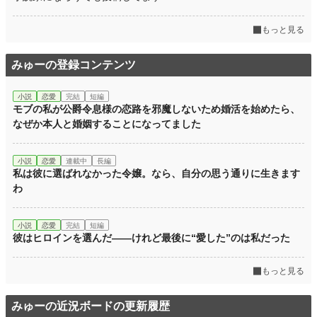
もっと見る
みゅーの登録コンテンツ
小説
恋愛
完結
短編
モブの私が公爵令息様の恋路を邪魔しないため婚活を始めたら、
なぜか本人と婚姻することになってました
小説
恋愛
連載中
長編
私は彼に選ばれなかった令嬢。なら、自分の思う通りに生きます
わ
小説
恋愛
完結
短編
彼はヒロインを選んだ——けれど最後に“愛した”のは私だった
もっと見る
みゅーの近況ボードの更新履歴