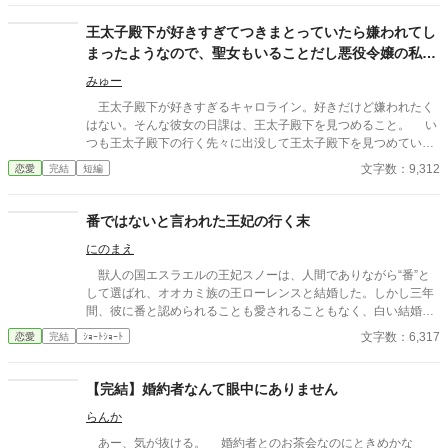
役令嬢である彼女を誰も助けようとしない。 だから私は悪役
令嬢の味方なると決めた。 ゲームのあらすじ無視ちゃいます
王太子殿下が好きすぎてつきまとっていたら嫌われてし
が、問題ないよね？
まったようなので、聖女もいることだし悪役令嬢の私は
退散することにしました。
みゅー
王太子殿下が好きすぎるキャロライン。好きだけど嫌われたく
はない。そんな彼女の日課は、王太子殿下を見つめること。 い
つも王太子殿下の行く先々に出没して王太子殿下を見つめていた
が、ついにそんな生活が終わるときが来る。 聖女が現れたの
文字数：9,312
恋愛
完結
短編
だ。そして、さらにショックなことに、自分が乙女ゲームの世界
に転生していてそこで悪役令嬢だったことを思い出す。 王太子
殿下に嫌われたくはないキャロラインは、王太子殿下の前から姿
番ではないと言われた王妃の行く末
を消すことにした。そんなお話です。 ちょっと切ないお話で
にのまえ
す。
獣人の国エスラエルの王妃スノーは、人間でありながら“番”と
して選ばれ、オオカミ族の王ローレンスと結婚した。しかし三年
間、彼に番と認められることも愛されることもなく、白い結婚の
まま冷遇され続ける。 それでも王妃として国に尽くしてきたス
文字数：6,317
恋愛
完結
ｼｮｰﾄｼｮｰﾄ
ノーだったが、ある日、ローレンスが別の令嬢レイアーを懐妊さ
せ、側妃として迎えると知る。ついに心が折れたスノーは離縁を
決意し、国を去ろうとする。 しかしその道中、レイアー嬢の実
【完結】婚約者なんて眼中にありません
家の襲撃に遭い、スノーは命を落とす寸前、自身の命と引き換え
らんか
に広域回復魔法で多くの命を救う。 これでスノーの、人生は終
わりのはずだった。 だが次に目を覚ますと、スノーは三年前の
あー、気が抜ける。 婚約者とのお茶会なのにときめかな