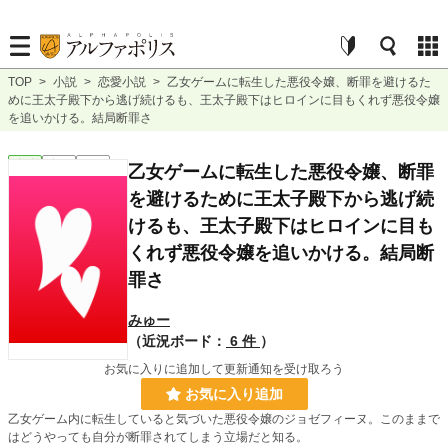
TOP
>
小説
>
恋愛小説
>
乙女ゲームに転生した悪役令嬢、断罪を避けるた
めに王太子殿下から逃げ続けるも、王太子殿下はヒロインに目もくれず悪役令嬢
を追いかける。結局断罪さ
恋愛
完結
長編
乙女ゲームに転生した悪役令嬢、断罪
を避けるために王太子殿下から逃げ続
けるも、王太子殿下はヒロインに目も
くれず悪役令嬢を追いかける。結局断
罪さ
みゅー
（近況ボード：
6 件
）
お気に入りに追加して更新通知を受け取ろう
お気に入り追加
乙女ゲーム内に転生していると気づいた悪役令嬢のジョゼフィーヌ。このままで
はどうやっても自分が断罪されてしまう立場だと知る。