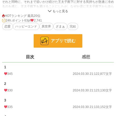
それと同時に、それまで追いかけ続けた王太子殿下に対する気持ちが急速に冷め
るのを感じ、王太子殿下を避けることにしたが、なぜか逆に王太子殿下から迫ら
れることに。
HOTランキング 最高20位
それは王太子殿下が、自分をスケープゴートにしようとしているからなのだと思
24h.ポイント
63pt
2,741
ったジョゼフィーヌは、焦って王太子殿下から逃げ出すが……
恋愛
ハッピーエンド
異世界
ざまぁ
完結
小説
14,511 位 / 228,864 件
アプリで読む
恋愛
6,438 位 / 66,381 件
お気に入り
791
目次
感想
24h.ポイント
63 pt
1
文字数
30,471
345
2024.03.30 21:12
2,877文字
更新日時
2024.03.30 21:17
2
330
2024.03.30 21:12
3,130文字
初回公開日時
2024.03.30 21:12
初回完結日時
2024.03.30 21:17
3
335
2024.03.30 21:13
3,152文字
週間ポイント
217 pt (23,775 位)