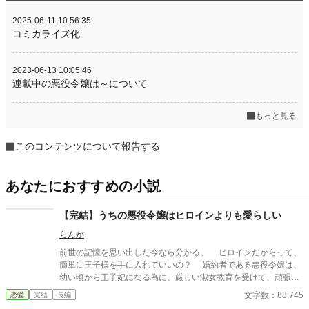
2025-06-11 10:56:35
コミカライズ化
2023-06-13 10:05:46
連載中の悪役令嬢は～について
もっと見る
このコンテンツについて報告する
あなたにおすすめの小説
【完結】うちの悪役令嬢はヒロインよりも愛らしい
らんか
前世の記憶を思い出した今なら分かる。 ヒロインだからって、
簡単に王子様を手に入れていいの？ 婚約者である悪役令嬢は、
幼い頃から王子妃になる為に、厳しい淑女教育を受けて、頑張っ
てきたのに。 そりゃ、高圧的な態度を取る悪役令嬢も悪いけ
文字数：88,745
恋愛
完結
長編
ど、断罪するほどの事はしていないでしょ。 しかも、孤独な悪