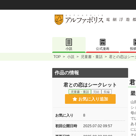
小説
公式漫画
投
TOP
>
小説
>
児童書・童話
>
君との恋はシー
作品の情報
君
君との恋はシークレット
児童書・童話
完結
長編
碧
お気に入り追加
山
シ
母
お気に入り
8
で
あ
初回公開日時
2025.07.02 09:57
に
そ