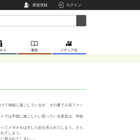
新規登録
ログイン
ネス
書籍
メディア化
かけて地味に過ごしているが、その裏で人気ファッ
ートでは平穏に過ごしたい思っている美音は、学校
かってメガネをはずした顔を見られてしまう。さら
られてしまう。
沢に脅されてしまい…。