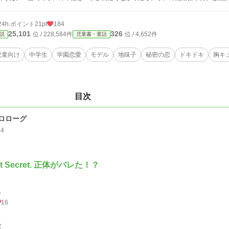
24h.ポイント
21pt
184
25,101
326
位 / 228,584件
位 / 4,652件
説
児童書・童話
児童向け
中学生
学園恋愛
モデル
地味子
秘密の恋
ドキドキ
胸キ
目次
ロローグ
14
st Secret. 正体がバレた！？
１
16
２