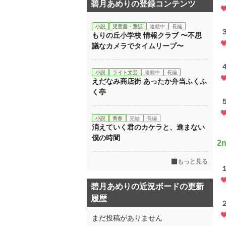
碧月あめりの登録コンテンツ
小説
児童書・童話
連載中
長編
もりの丘小学校 情報クラブ 〜不思
議なカメラでタイムリープ〜
小説
ライト文芸
連載中
長編
えだなみ商店街 あったか弁当ふくふ
く亭
小説
青春
完結
長編
消えていく君のカケラと、進まない
僕の時間
2
もっと見る
碧月あめりの近況ボードの更新
履歴
まだ投稿がありません