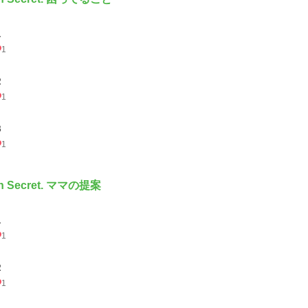
１
1
２
1
３
1
th Secret. ママの提案
１
1
２
1