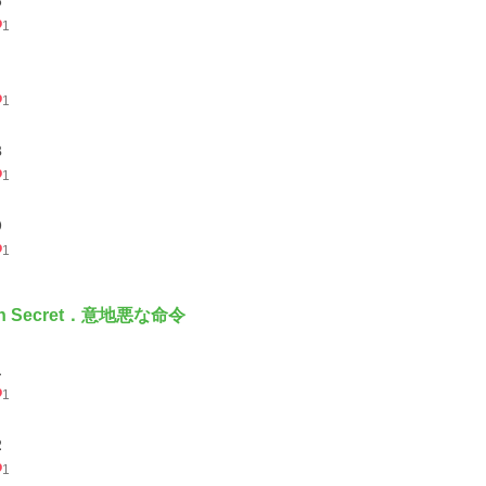
６
1
1
８
1
９
1
th Secret．意地悪な命令
１
1
２
1