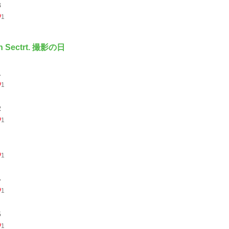
３
1
th Sectrt. 撮影の日
１
1
２
1
1
４
1
５
1