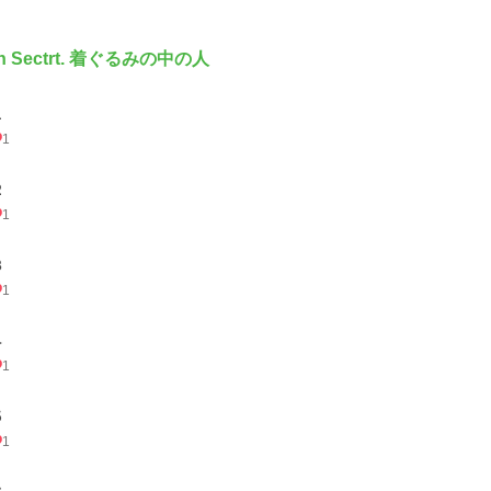
th Sectrt. 着ぐるみの中の人
１
1
２
1
３
1
４
1
５
1