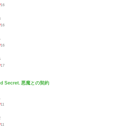
16
３
16
４
16
５
17
nd Secret. 悪魔との契約
１
11
２
11