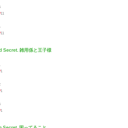
３
11
４
11
rd Secret. 雑用係と王子様
１
1
２
1
３
1
th Secret. 困ってること