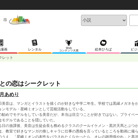
Web
稿漫画
レンタル
絵本ひろば
ビジ
コンテンツ大賞
クレット
との恋はシークレット
月あめり
田美音は、マンガとイラストを描くのが好きな中学二年生。学校では黒縁メガネを
ョンモデル・星崎ミオンとして芸能活動をしている。
の勧めでモデルをしている美音だが、本当は目立つことが好きではない。プライベ
はモデルであることを隠していた。
る日の放課後、美音は生徒会長も務めるクラスのクールイケメン・黒沢天馬とぶつ
は、教室で好きなマンガの推しキャラに仕事の愚痴を言っているところを動画に撮
のうえ、「星崎ミオンの本性をバラされたくなかったら、オレの雑用係やれ」と黒