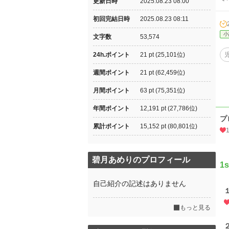
更新日時
2025.08.23 08:00
初回完結日時
2025.08.23 08:11
小
文字数
53,574
24h.ポイント
21 pt (25,101位)
週間ポイント
21 pt (62,459位)
月間ポイント
63 pt (75,351位)
年間ポイント
12,191 pt (27,786位)
プ
累計ポイント
15,152 pt (80,801位)
碧月あめりのプロフィール
1
自己紹介の記述はありません
もっと見る