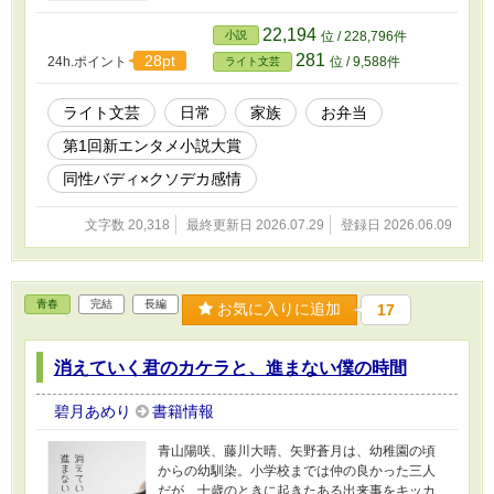
させると記されていた。 なぜ父が店を継ぐ気の
ない自分に全てを託したのか？ 反発する夏生だ
22,194
小説
位 / 228,796件
ったが、睦月が父のレシピで作った思い出の味
281
28pt
24h.ポイント
位 / 9,588件
ライト文芸
に心がほどける。 父の遺言どおり弁当屋を引き
継ぐことを決めた夏生は、睦月と協力して店を
再開することになり――
ライト文芸
日常
家族
お弁当
第1回新エンタメ小説大賞
同性バディ×クソデカ感情
文字数 20,318
最終更新日 2026.07.29
登録日 2026.06.09
青春
完結
長編
お気に入りに追加
17
消えていく君のカケラと、進まない僕の時間
碧月あめり
書籍情報
青山陽咲、藤川大晴、矢野蒼月は、幼稚園の頃
からの幼馴染。小学校までは仲の良かった三人
だが、十歳のときに起きたある出来事をキッカ