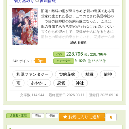
碧月あめり
書籍情報
旧題：離縁の雨が降りやめば 龍の眷属である竜
堂家に生まれた葵は、三つのときに美雲神社の
一つ目の龍神様の契約花嫁になった。 これは、
龍の眷属である竜堂家が行わなければいけない
古くからの習わしで、花嫁が十六になるときに
龍神との離縁が約束されている。 花嫁が十六歳
の誕生日を迎えると、不思議なことに大量の雨
が降る。それは龍神が花嫁を現世に戻すために
降らせる離縁の雨だと言われていて、雨は三日
228,796
小説
位 / 228,796件
三晩降り続いたのちに止む。 雨がやめば、離縁
5,635
0pt
24h.ポイント
位 / 5,635件
キャラ文芸
された花嫁は次の龍神の花嫁を産むために美雲
神社を去らなければいけない。 だが、葵には龍
神との離縁後も美雲神社に留まりたい理由があ
和風ファンタジー
契約花嫁
離縁
龍神
った。 幼い頃から兄のように慕ってきた御蔭と
雨
あやかし
恋愛
神社
いう人の存在があるからだ。 白銀の髪に隻眼の
御蔭は美しく、どこか不思議な雰囲気を纏って
いるが美雲神社の人間からは《見えない存在》
文字数 114,944
最終更新日 2026.03.11
登録日 2025.09.16
として扱われている。 御蔭とともにいることを
願っている葵だが、彼のほうは葵に無頓着のよ
うだった。 葵が十六の誕生日を迎えた日。不思
議な雨が降り始める。習わし通りであれば三日
児童書・童話
完結
長編
お気に入りに追加
6
降り続いたあとやむ雨が、なぜか十日以上も降
りやまず……。