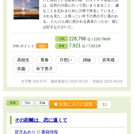
は、近所の川原に行って思いきり走ること。 嫌
なことを忘れるために川原で疾走していると、
それを見た、人懐っこい年下の男の子に慕われ
る。 だんだん彼に惹かれる真音だったが、彼に
は好きな人がいた。
228,796
小説
位 / 228,796件
7,921
0pt
24h.ポイント
位 / 7,921件
青春
高校生
青春
片想い
姉妹
劣等感
学園
年下男子
文字数 100,574
最終更新日 2025.05.25
登録日 2025.04.02
青春
完結
長編
お気に入りに追加
11
その距離は、恋に遠くて
碧月あめり
書籍情報