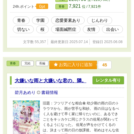
7,921
0pt
24h.ポイント
位 / 7,921件
青春
青春
学園
恋愛要素あり
じんわり
切ない
桜
場面緘黙症
友情
出会い
文字数 55,357
最終更新日 2025.07.14
登録日 2025.06.08
青春
完結
長編
お気に入りに追加
45
レンタル有り
大嫌いな雨と大嫌いな君の、隣。
碧月あめり
書籍情報
旧題：フツリアイな相合傘 幼少期の雨の日のト
ラウマから、雨が苦手な和紗。 雨の日はなるべ
く人を避けて早く家に帰りたいのに、あるでき
ごとをキッカケに同じクラスの佐尾が関わって
くるようになった。 佐尾が声をかけてくるの
は、決まって雨の日の放課後。 初めはそんな佐