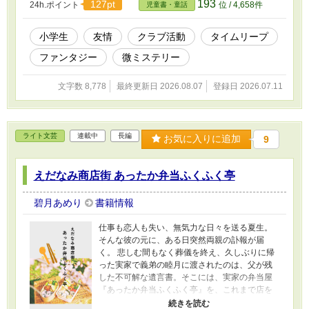
193
127pt
24h.ポイント
位 / 4,658件
児童書・童話
思議なカメラだった。
小学生
友情
クラブ活動
タイムリープ
ファンタジー
微ミステリー
文字数 8,778
最終更新日 2026.08.07
登録日 2026.07.11
ライト文芸
連載中
長編
お気に入りに追加
9
えだなみ商店街 あったか弁当ふくふく亭
碧月あめり
書籍情報
仕事も恋人も失い、無気力な日々を送る夏生。
そんな彼の元に、ある日突然両親の訃報が届
く。 悲しむ間もなく葬儀を終え、久しぶりに帰
った実家で義弟の睦月に渡されたのは、父が残
した不可解な遺言書。そこには、実家の弁当屋
『あったか弁当ふくふく亭』を、これまで店を
支えてきた睦月ではなく、家を出た自分に相続