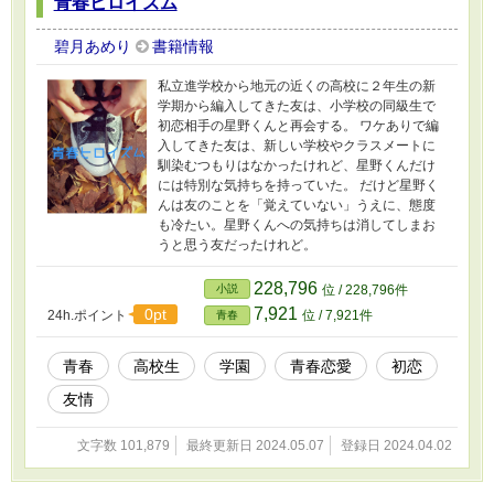
青春ヒロイズム
碧月あめり
書籍情報
私立進学校から地元の近くの高校に２年生の新
学期から編入してきた友は、小学校の同級生で
初恋相手の星野くんと再会する。 ワケありで編
入してきた友は、新しい学校やクラスメートに
馴染むつもりはなかったけれど、星野くんだけ
には特別な気持ちを持っていた。 だけど星野く
んは友のことを「覚えていない」うえに、態度
も冷たい。星野くんへの気持ちは消してしまお
うと思う友だったけれど。
228,796
小説
位 / 228,796件
7,921
0pt
24h.ポイント
位 / 7,921件
青春
青春
高校生
学園
青春恋愛
初恋
友情
文字数 101,879
最終更新日 2024.05.07
登録日 2024.04.02