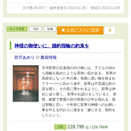
文字数 80,657
最終更新日 2024.01.26
登録日 2023.12.08
キャラ文芸
完結
短編
お気に入りに追加
9
神様の御使いに、婚約指輪の約束を
碧月あめり
書籍情報
天河彩寧の左薬指の付け根には、子どもの頃か
ら指輪を嵌めたような茶色い痣がある。 彩寧が
高校生になった年の春。母親に買い物を頼まれ
てスーパーに向かう途中、彩寧は不思議な鈴の
音を聞く。その音に導かれるように、彩寧は神
社に辿り着く。 彩寧がお詣りをしていると、突
然、銀髪で青紫の目の和装の少年が現れる。彼
は智颯と言い、十年前に彩寧の神様へのお願い
事を叶える代わりに彼女を「嫁にする」契約を
したという。
228,796
小説
位 / 228,796件