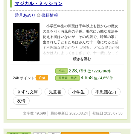
マジカル・ミッション
碧月あめり
書籍情報
小学五年生の涼葉は千年以上も昔からの魔女
の血を引く時風家の子孫。現代に万能な魔法を
使える者はいないが、その名残で、時風の家に
生まれた子どもたちはみんな十一歳になると必
ず不思議な能力がひとつ宿る。 どんな能力が宿
るかは人によってさまざまで、十一歳になって
みなければわからない。 十一歳になった涼葉に
宿った能力は、誰かが《落としたもの》の記憶
が映像になって見えるというもの。 その能力
228,796
小説
位 / 228,796件
で、涼葉はメガネで顔を隠した陰キャな転校
4,658
0pt
24h.ポイント
位 / 4,658件
児童書・童話
生・花宮翼が不審な行動をするのを見てしま
う。怪しく思った涼葉は、動物に関する能力を
持った兄の櫂斗、近くにいるケガ人を察知でき
きずな文庫
児童書
小学生
不思議な力
るいとこの美空、ウソを見抜くことができるい
友情
とこの天とともに花宮を探ることになる。
文字数 49,699
最終更新日 2025.08.24
登録日 2025.07.30