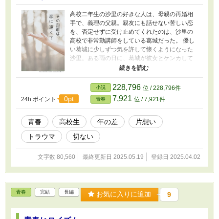
高校二年生の沙里の好きな人は、母親の再婚相
手で、義理の父親。親友にも話せない苦しい恋
を、否定せずに受け止めてくれたのは、沙里の
高校で非常勤講師をしている葛城だった。 優し
い葛城に少しずつ気を許して懐くようになった
沙里。ある雨の日に、葛城が彼女とケンカして
いるところに遭遇した沙里は、彼の秘密を知っ
てしまう。
228,796
小説
位 / 228,796件
7,921
0pt
24h.ポイント
位 / 7,921件
青春
青春
高校生
年の差
片想い
トラウマ
切ない
文字数 80,560
最終更新日 2025.05.19
登録日 2025.04.02
青春
完結
長編
お気に入りに追加
9