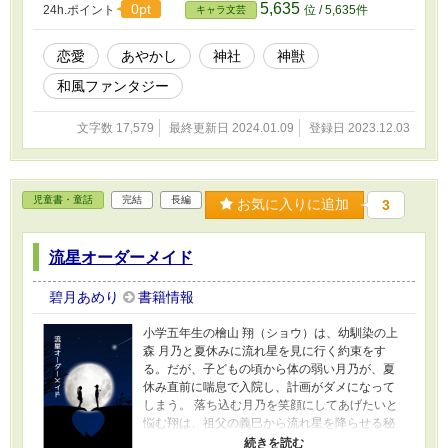
5,635
0pt
24h.ポイント
位 / 5,635件
キャラ文芸
恋愛
あやかし
神社
神獣
和風ファンタジー
文字数 17,579
最終更新日 2024.01.09
登録日 2023.12.03
児童書・童話
完結
長編
お気に入りに追加
3
流星オーダーメイド
碧月あめり
書籍情報
小学五年生の檜山 翔（ショウ）は、幼馴染の上
森 月乃と夏休みに流れ星を見に行く約束をす
る。だが、子どもの頃から体の弱い月乃が、夏
休み直前に喘息で入院し、計画がダメになって
しまう。 落ち込む月乃を笑顔にしてあげたいと
悩む翔は、祖父の義巳から流れ星を降らせる秘
密機関の存在を知らされる。その組織の存在は