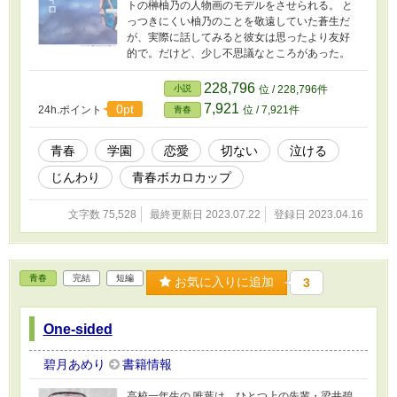
トの榊柚乃の人物画のモデルをさせられる。 と
っつきにくい柚乃のことを敬遠していた蒼生だ
が、実際に話してみると彼女は思ったより友好
的で。だけど、少し不思議なところがあった。
228,796
小説
位 / 228,796件
7,921
0pt
24h.ポイント
位 / 7,921件
青春
青春
学園
恋愛
切ない
泣ける
じんわり
青春ボカロカップ
文字数 75,528
最終更新日 2023.07.22
登録日 2023.04.16
青春
完結
短編
お気に入りに追加
3
One-sided
碧月あめり
書籍情報
高校一年生の 唯葉は、ひとつ上の先輩・梁井碧