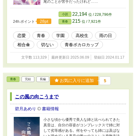
尾のことが苦手だったけれど……
22,194
小説
位 / 228,796件
215
28pt
24h.ポイント
位 / 7,921件
青春
恋愛
青春
学園
高校生
雨の日
相合傘
切ない
青春ボカロカップ
文字数 113,329
最終更新日 2025.06.09
登録日 2024.01.17
青春
完結
長編
お気に入りに追加
5
この風の向こうまで
碧月あめり
書籍情報
小さな頃から優秀で美人な姉と比べられてきた
真音は、自分の容姿がコンプレックスで姉に対
して劣等感がある。何をやっても姉には及ばな
いと諦めている真音の唯一のストレス発散方法