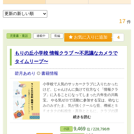
17
件
児童書・童話
連載中
長編
お気に入りに追加
4
もりの丘小学校 情報クラブ 〜不思議なカメラで
タイムリープ〜
碧月あめり
書籍情報
小学校で人気のサッカークラブに入りたかった
けど、じゃんけんに負けて仕方なく「情報クラ
ブ」に入ることになってしまった六年生の川島
宝。 やる気ゼロで活動に参加する宝は、幼なじ
みのみずたま、気が強くクールな藍、機械とＳ
Ｆオタクの転校生・真弥とともに、クラブの課
題で学校紹介動画を作ることになる。 そんな宝
に、祖父から少し古いデジカメが誕生日プレゼ
ントして送られてくる。 それは、日時を指定し
9,469
小説
位 / 228,796件
て写真を撮れば、過去にタイムリープできる不