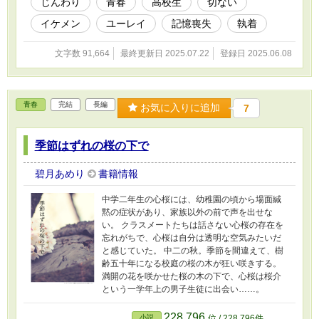
じんわり
青春
高校生
切ない
イケメン
ユーレイ
記憶喪失
執着
文字数 91,664
最終更新日 2025.07.22
登録日 2025.06.08
青春
完結
長編
お気に入りに追加
7
季節はずれの桜の下で
碧月あめり
書籍情報
中学二年生の心桜には、幼稚園の頃から場面緘
黙の症状があり、家族以外の前で声を出せな
い。 クラスメートたちは話さない心桜の存在を
忘れがちで、心桜は自分は透明な空気みたいだ
と感じていた。 中二の秋。季節を間違えて、樹
齢五十年になる校庭の桜の木が狂い咲きする。
満開の花を咲かせた桜の木の下で、心桜は桜介
という一学年上の男子生徒に出会い……。
228,796
小説
位 / 228,796件