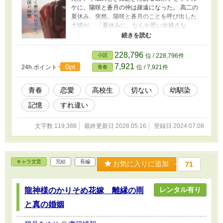
ケに、陽咲と蒼月の仲は疎遠になった。 高二の
夏休み、突然、陽咲と蒼月のことを呼び出した
大晴が、 「夏休みに、なんか思い出残さな
い？」 と誘いかけてくる。 「記憶はいつか曖昧
になるから、記録を残したいんだ」 という大晴
の言葉で、陽咲たちは映画撮影を始める。小学
228,796
小説
位 / 228,796件
生のときから疎遠になっていた蒼月と話すきっ
7,921
0pt
24h.ポイント
位 / 7,921件
青春
かけができた陽咲は嬉しく思うが、蒼月の態度
は会う度に少し違う。 大晴も、陽咲に何か隠し
事をしているようで……。 幼なじみの三角関係
青春
恋愛
高校生
切ない
幼馴染
ラブストーリー。
記憶
すれ違い
文字数 119,388
最終更新日 2026.05.16
登録日 2024.07.08
キャラ文芸
完結
長編
お気に入りに追加
71
レンタル有り
龍神様のかりそめ花嫁 離縁の雨
と真の婚姻