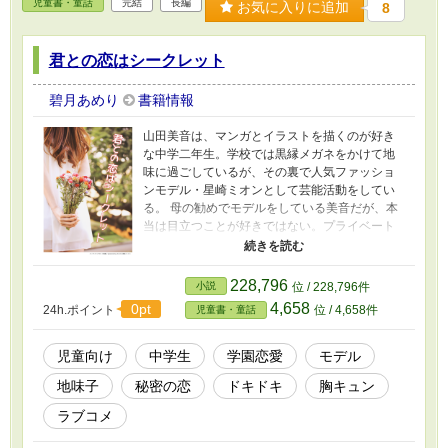
児童書・童話
完結
長編
お気に入りに追加
8
君との恋はシークレット
碧月あめり
書籍情報
山田美音は、マンガとイラストを描くのが好き
な中学二年生。学校では黒縁メガネをかけて地
味に過ごしているが、その裏で人気ファッショ
ンモデル・星崎ミオンとして芸能活動をしてい
る。 母の勧めでモデルをしている美音だが、本
当は目立つことが好きではない。プライベート
では平穏に過ごしたい思っている美音は、学校
ではモデルであることを隠していた。 ある日の
放課後、美音は生徒会長も務めるクラスのクー
228,796
小説
位 / 228,796件
ルイケメン・黒沢天馬とぶつかってメガネをは
4,658
0pt
24h.ポイント
位 / 4,658件
児童書・童話
ずした顔を見られてしまう。さらには、教室で
好きなマンガの推しキャラに仕事の愚痴を言っ
ているところを動画に撮られてしまう。 そのう
児童向け
中学生
学園恋愛
モデル
え、「星崎ミオンの本性をバラされたくなかっ
地味子
秘密の恋
ドキドキ
胸キュン
たら、オレの雑用係やれ」と黒沢に脅されてし
まい…。
ラブコメ