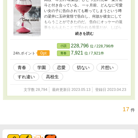
斗と付き合っている。 一ヶ月前、どんなに可愛
い女の子に告白されても断ってしまうという噂
の梁井に玉砕覚悟で告白し、何故か彼女にして
もらうことができたのだ。 告白にオッケーの返
事をもらえたことで浮かれる唯葉だが、しばら
くして、梁井が唯葉の告白を受け入れた本当の
理由に気付いてしまう。
228,796
小説
位 / 228,796件
7,921
0pt
24h.ポイント
位 / 7,921件
青春
青春
学園
恋愛
切ない
片想い
すれ違い
高校生
文字数 28,794
最終更新日 2023.05.13
登録日 2023.04.23
17
件