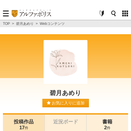
TOP
>
碧月あめり
>
Webコンテンツ
碧月あめり
お気に入りに追加
投稿作品
近況ボード
書籍
17
2
件
件