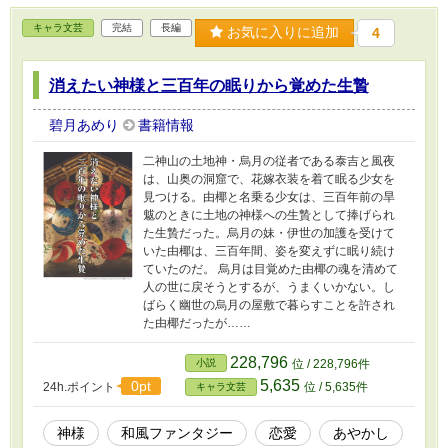
キャラ文芸
完結
長編
お気に入りに追加
4
消えたい神様と三百年の眠りから覚めた生贄
碧月あめり
書籍情報
二神山の土地神・烏月の従者である泰吉と風夜
は、山奥の洞窟で、花嫁衣装を着て眠る少女を
見つける。由椰と名乗る少女は、三百年前の旱
魃のときに土地の神様への生贄として捧げられ
た生贄だった。烏月の妹・伊世の加護を受けて
いた由椰は、三百年間、姿を変えずに眠り続け
ていたのだ。 烏月は目覚めた由椰の魂を清めて
人の世に戻そうとするが、うまくいかない。し
ばらく幽世の烏月の屋敷で暮らすことを許され
た由椰だったが……
228,796
小説
位 / 228,796件
5,635
0pt
24h.ポイント
位 / 5,635件
キャラ文芸
神様
和風ファンタジー
恋愛
あやかし