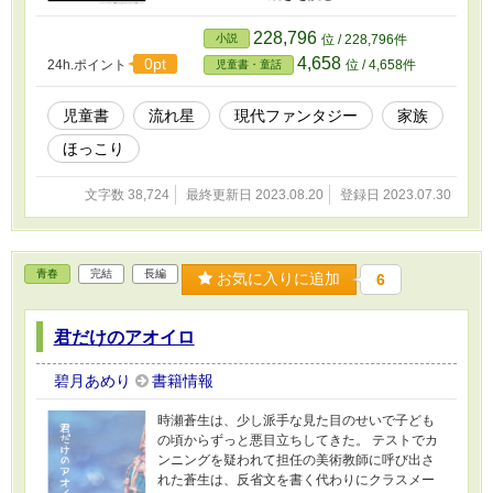
国家権力者や一部のセレブリティだけにひっそ
りと知られていて、お金を払ってオーダーすれ
228,796
小説
位 / 228,796件
ば、好きなときに好きな場所に好きな数だけ流
4,658
0pt
24h.ポイント
位 / 4,658件
児童書・童話
れ星を降らせることができるらしい。 半信半疑
で翔が秘密機関にコンタクトを取ってみると、
祖父の言うとおり、流れ星のオーダーサービス
児童書
流れ星
現代ファンタジー
家族
を受け付けてくれて……。
ほっこり
文字数 38,724
最終更新日 2023.08.20
登録日 2023.07.30
青春
完結
長編
お気に入りに追加
6
君だけのアオイロ
碧月あめり
書籍情報
時瀬蒼生は、少し派手な見た目のせいで子ども
の頃からずっと悪目立ちしてきた。 テストでカ
ンニングを疑われて担任の美術教師に呼び出さ
れた蒼生は、反省文を書く代わりにクラスメー