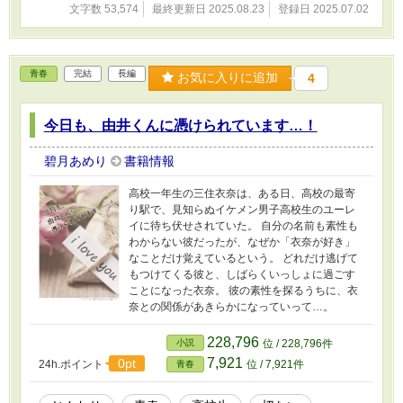
文字数 53,574
最終更新日 2025.08.23
登録日 2025.07.02
青春
完結
長編
お気に入りに追加
4
今日も、由井くんに憑けられています…！
碧月あめり
書籍情報
高校一年生の三住衣奈は、ある日、高校の最寄
り駅で、見知らぬイケメン男子高校生のユーレ
イに待ち伏せされていた。 自分の名前も素性も
わからない彼だったが、なぜか「衣奈が好き」
なことだけ覚えているという。 どれだけ逃げて
もつけてくる彼と、しばらくいっしょに過ごす
ことになった衣奈。 彼の素性を探るうちに、衣
奈との関係があきらかになっていって…。
228,796
小説
位 / 228,796件
7,921
0pt
24h.ポイント
位 / 7,921件
青春