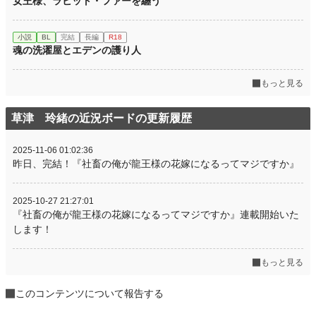
女王様、ラビット・ファーを纏う
小説
BL
完結
長編
R18
魂の洗濯屋とエデンの護り人
もっと見る
草津 玲緒の近況ボードの更新履歴
2025-11-06 01:02:36
昨日、完結！『社畜の俺が龍王様の花嫁になるってマジですか』
2025-10-27 21:27:01
『社畜の俺が龍王様の花嫁になるってマジですか』連載開始いた
します！
もっと見る
このコンテンツについて報告する