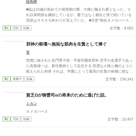
紺色橙
情。 その弱さを見逃さず、篠原はデスク越しに距離を詰める。
「強がらなくていいですよ。俺の前では、もう」 指先が榊のネク
■聡は10歳の初めての発情期の際、大輝に噛まれ番となった。そ
タイを掴む。 引き寄せられた瞬間、榊の理性は音を立てて崩れ
れ以来関係を継続しているが、愛ではなく都合と情で続いている
た。 拒むことも、許すこともできないまま、 彼は“部下”の手によ
現状はそろそろ終わりが見えていた。 ■注意*独自オメガバース設
って、ひとつずつ乱されていく。 言葉で支配され、触れられるた
定。■『それは愛か本能か』と同じ世界設定です。関係は一切な
文字数：9,082
BL
完結
短編
びに、自分の知らなかった感情と快楽を知る。それは、上司とし
し。
ての誇りを壊すほどに甘く、逃れられないほどに深い。 だが、篠
原の視線の奥に宿るのは、ただの欲望ではなかった。 そこには、
邪神の祭壇へ無垢な筋肉を生贄として捧ぐ
ずっと榊だけを見つめ続けてきた、静かな執着がある。 「俺、前
から思ってたんです。 あなたが誰かに“支配される”ところ、き
零
っと綺麗だろうなって」 支配する側だったはずの男が、 支配され
世間に秘された名門男子校・平坂学園体育科 空手の名選手であっ
ることで初めて“生きている”と感じてしまう――。 上司と部下、
た高尾雄一は、新任教師として赴任する 高潔な人格と鋼のように
立場も理性も、すべてが絡み合うオフィスの夜。 秘密の扉を開け
鍛えられた肉体 それは、学園にとって最高の生贄の候補に他なら
た榊は、もう戻れない。 快楽に溺れるその瞬間まで、彼を待つの
なかった 至高の筋肉を持つ、精神を削られ意志をなくした青年を
は破滅か、それとも救いか。 ――これは、ひとりの上司が“愛”と
文字数：236,341
BL
連載中
短編
太古の神に捧げるため、“水”、“風”、“土”の信奉者達が暗躍する 意
いう名の支配に沈んでいく物語。
志をなくし筋肉の操り人形と化した“デク” 消える教師 山奥の男子
校で繰り広げられるダークファンタジー
貧乏Ωが御曹司αの将来のために逃げた話。
ミカン
オメガバース
文字数：10,457
BL
完結
短編