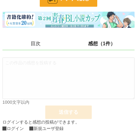
※作中の施設、企業、人物等はすべてフィクションです。
※表紙イラストは紅さん
小説
228,933 位 / 228,933 件
BL
31,452 位 / 31,452 件
お気に入り
108
目次
感想（1件）
24h.ポイント
0 pt
文字数
18,462
更新日時
2017.09.18 09:47
初回公開日時
2017.09.18 09:47
初回完結日時
2017.09.18 09:47
1000文字以内
週間ポイント
77 pt (38,585 位)
送信する
月間ポイント
224 pt (49,330 位)
ログインすると感想の投稿ができます。
年間ポイント
3,060 pt (57,131 位)
ログイン
新規ユーザ登録