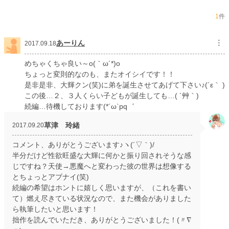
累計ポイント
106,501 pt (29,355 位)
1
件
あーりん
︙
2017.09.18
めちゃくちゃ良い～o(｀ω´*)o
ちょっと変則的なのも、またオイシイです！！
是非是非、大輝クン(笑)に弟を誕生させてあげて下さい♪(´ε｀ )
この後…２、３人くらい子どもが誕生しても…( ´艸｀)
続編…待機しております(*´ω`pq゛
草津 玲緒
2017.09.20
コメント、ありがとうございます♪ヽ(´▽｀)/
半分だけど性欲旺盛な大輝に何かと振り回されそうな感
じですね？天使→悪魔へと変わった彼の世界は想像する
とちょっとアブナイ(笑)
続編の希望はホントに嬉しく思いますが、（これを書い
て）燃え尽きている状況なので、また機会がありました
ら執筆したいと思います！
拙作を読んでいただき、ありがとうございました！(〃∇