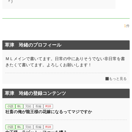
〃)
1
件
草津 玲緒のプロフィール
ＭＬメインで書いてます。日常の中にありそうでない非日常を書
きたくて書いてます。よろしくお願いします！
もっと見る
草津 玲緒の登録コンテンツ
小説
BL
完結
長編
R18
社畜の俺が龍王様の花嫁になるってマジですか
小説
BL
完結
長編
R18