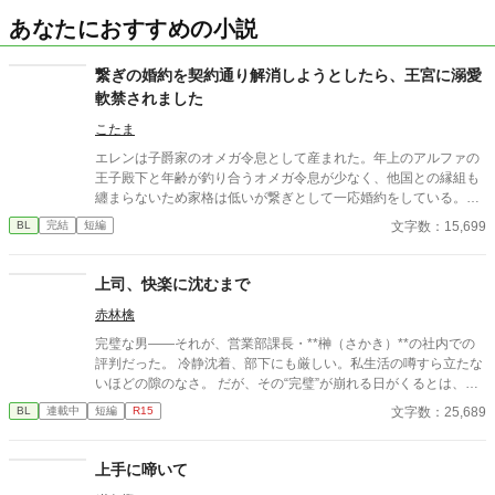
あなたにおすすめの小説
繋ぎの婚約を契約通り解消しようとしたら、王宮に溺愛
軟禁されました
こたま
エレンは子爵家のオメガ令息として産まれた。年上のアルファの
王子殿下と年齢が釣り合うオメガ令息が少なく、他国との縁組も
纏まらないため家格は低いが繋ぎとして一応婚約をしている。王
子のことは兄のように慕っており、初恋の人ではあるけれど、契
文字数：15,699
BL
完結
短編
約終了時期か王子に想い人が現れた時には解消されるものと考え
ていた。ところが婚約解消時期の直前に王子宮に軟禁された。結
婚を承諾するまでここから出さないと王子から溢れるほどの愛を
上司、快楽に沈むまで
与えられる。ハッピーエンドオメガバースBLです。
赤林檎
完璧な男――それが、営業部課長・**榊（さかき）**の社内での
評判だった。 冷静沈着、部下にも厳しい。私生活の噂すら立たな
いほどの隙のなさ。 だが、その“完璧”が崩れる日がくるとは、誰
も想像していなかった。 入社三年目の篠原は、榊の直属の部下。
文字数：25,689
BL
連載中
短編
R15
真面目だが強気で、どこか挑発的な笑みを浮かべる青年。 ある
夜、取引先とのトラブル対応で二人だけが残ったオフィスで、 篠
原は上司に向かって、いつもの穏やかな口調を崩した。「……そ
上手に啼いて
んな顔、部下には見せないんですね」 疲労で僅かに緩んだ榊の表