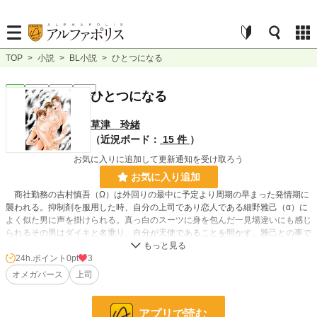
TOP
>
小説
>
BL小説
>
ひとつになる
BL
完結
短編
R18
ひとつになる
草津 玲緒
（近況ボード：
15 件
）
お気に入りに追加して更新通知を受け取ろう
お気に入り追加
商社勤務の吉村慎吾（Ω）は外回りの最中に予定より周期の早まった発情期に
襲われる。抑制剤を服用した時、自分の上司であり恋人である細野雅己（α）に
よく似た男に声を掛けられる。真っ白のスーツに身を包んだ一見場違いにも感じ
られるその男はダイキと名乗り、自分が天使であることを明かす。雅己との事で
悩んでいた慎吾に、大輝はノルマ達成のために協力すると言って姿を消す。そし
て、その夜……抑制剤の効き目が切れ、雅己のマンションで完全な発情期を迎え
24h.ポイント
0pt
3
た慎吾たちのもとに現れたのはダイキだった。オッサン天使であるダイキの正体
オメガバース
上司
は……。
※オメガバースです。
※３Ｐ・近親相姦・リバ表現あります。ＮＧな方はご遠慮願います。
アプリで読む