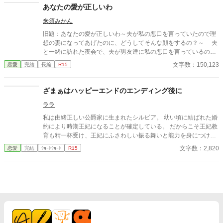
切り捨ててしまいましょう。
あなたの愛が正しいわ
来須みかん
旧題：あなたの愛が正しいわ～夫が私の悪口を言っていたので理
想の妻になってあげたのに、どうしてそんな顔をするの？～ 夫
と一緒に訪れた夜会で、夫が男友達に私の悪口を言っているのを
聞いてしまった。そのことをきっかけに、私は夫の理想の妻にな
文字数：150,123
恋愛
完結
長編
R15
ることを決める。それまで夫を心の底から愛して尽くしていたけ
ど、それがうっとうしかったそうだ。夫に付きまとうのをやめた
私は、生まれ変わったように清々しい気分になっていた。 一
ざまぁはハッピーエンドのエンディング後に
方、夫は妻の変化に戸惑い、誤解があったことに気がつき、自分
ララ
の今までの酷い態度を謝ったが、妻は美しい笑みを浮かべてこう
いった。 「いいえ、間違っていたのは私のほう。あなたの愛が正
私は由緒正しい公爵家に生まれたシルビア。 幼い頃に結ばれた婚
しいわ」
約により時期王妃になることが確定している。 だからこそ王妃教
育も精一杯受け、王妃にふさわしい振る舞いと能力を身につけ
た。 特に婚約者である王太子は少し？いやかなり頭が足りないの
文字数：2,820
恋愛
完結
ｼｮｰﾄｼｮｰﾄ
R15
だ。 余計に私が頑張らなければならない。 王妃となり国を支え
る。 そんな確定した未来であったはずなのにある日突然破られ
た。 学園にピンク色の髪を持つ少女が現れたからだ。 なんとその
子は自身をヒロイン？だとか言って婚約者のいるしかも王族であ
る王太子に馴れ馴れしく接してきた。 何度かそれを諌めるも聞く
耳を持たず挙句の果てには私がいじめてくるだなんだ言って王太
子に泣きついた。 なんと王太子は彼女の言葉を全て鵜呑みにして
私を悪女に仕立て上げ国外追放をいい渡す。 はぁ〜、一体誰の悪