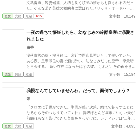
文武両道、容姿端麗、人柄も良く領民の誰からも愛される方だっ
た。そんな若き英雄の婚約者に選ばれたメリッサ・オードバーン
子爵令嬢は、自身を果報者と信じて疑っていなかった。 彼が屋
文字数：10,149
恋愛
完結
短編
R15
敷のメイドと関係を持っていると知る事になる、その時までは。
貴族に愛人がいる事など珍しくもない。そんな事は分かってい
るつもりだった。分かっていてそれでも、許せなかった。 メリ
一夜の過ちで懐妊したら、幼なじみの冷酷皇帝に溺愛さ
ッサにとってアイルザートは、本心から愛した人だったから。
れました
由香
没落貴族の娘・柳月鈴は、宮廷で医官見習いとして働いていた。
ある夜、皇帝即位の宴で酒に酔い、幼なじみだった皇帝・李景珩
と再会する。 遠い存在になったはずの彼。 けれど、その夜をきっ
かけに月鈴の運命は大きく動き出す。 冷酷と恐れられる皇帝が、
文字数：15,184
恋愛
完結
短編
なぜか彼女だけには甘すぎて――。
我慢なんてしていませんわ。だって、面倒でしょう？
翠
「クロエに子供ができた。準備が整い次第、離れで暮らすことに
なるからそのつもりでいてくれ」 普段ほとんど屋敷にいない夫が
前触れもなく告げてきた言葉をきっかけに、レティシアは“三年
間”の契約を終わらせることにした。 赤の他人を屋敷に迎えるこ
文字数：4,095
恋愛
完結
短編
とはしない。 不要なものに感情を砕く理由などない。 「だって、
面倒でしょう？」 不誠実な夫も、無意味な結婚も、 この際すべて