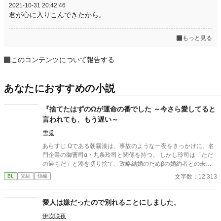
2021-10-31 20:42:46
君が心に入りこんできたから。
もっと見る
このコンテンツについて報告する
あなたにおすすめの小説
『捨てたはずのΩが運命の番でした ～今さら愛してると
言われても、もう遅い～
雪兎
あらすじ Ωである朝霧湊は、事故のような一夜をきっかけに、名
門企業の御曹司α・九条玲司と関係を持つ。 しかし玲司は「ただ
の過ちだ」と湊を切り捨て、政略結婚のためβの婚約者との未来
を選んだ。 深く傷ついた湊は、彼の前から姿を消す。 数か月後―
文字数：12,313
BL
完結
短編
―。 湊の身体は、これまで誰も知らなかった希少な『遅咲きΩ』
として覚醒する。 その瞬間、玲司は初めて湊こそが運命の番だっ
たと知る。 「戻ってきてくれ」 今さら必死に追いかけてくる玲
愛人は嫌だったので別れることにしました。
司。 だが湊の隣には、自分を支え続けてくれた医師のα・神崎伊
伊吹咲夜
織がいた。 「あなたは俺を捨てたでしょう」 後悔に苦しむα、執