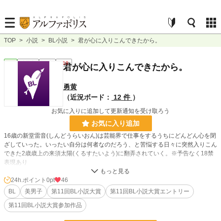
TOP
>
小説
>
BL小説
>
君が心に入りこんできたから。
BL
連載中
長編
R18
君が心に入りこんできたから。
勇黄
（近況ボード：
12 件
）
お気に入りに追加して更新通知を受け取ろう
お気に入り追加
16歳の新堂雷音(しんどうらいおん)は芸能界で仕事をするうちにどんどん心を閉
ざしていった。いったい自分は何者なのだろう、と苦悩する日々に突然入りこん
できた2歳歳上の来須太陽(くるすたいよう)に翻弄されていく。※予告なく18禁
表現あり
#第11回BL小説大賞
24h.ポイント
0pt
46
BL
美男子
第11回BL小説大賞
第11回BL小説大賞エントリー
小説
228,633 位 / 228,633 件
第11回BL小説大賞参加作品
BL
31,390 位 / 31,390 件