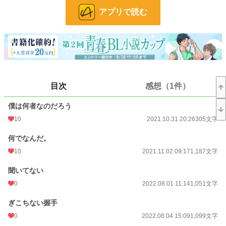
アプリで読む
お気に入り
16
24h.ポイント
0 pt
文字数
53,588
更新日時
2023.09.03 18:11
目次
感想（1件）
初回公開日時
2021.10.31 20:26
週間ポイント
0 pt (228,633 位)
僕は何者なのだろう
10
2021.10.31 20:26
305文字
月間ポイント
0 pt (228,633 位)
何でなんだ。
年間ポイント
98 pt (142,098 位)
10
2021.11.02 09:17
1,187文字
累計ポイント
11,891 pt (89,982 位)
聞いてない
0
2022.08.01 11:14
1,051文字
ぎこちない握手
0
2022.08.04 15:09
1,099文字