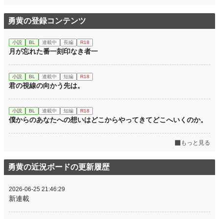
勇黄の登録コンテンツ
小説
BL
連載中
長編
R18
月が忘れた番一刻印なき者一
小説
BL
連載中
短編
R18
君の視線の向かう先は。
小説
BL
連載中
短編
R18
僕からのあなたへの想いはどこからやってきてどこへいくのか。
もっと見る
勇黄の近況ボードの更新履歴
2026-06-25 21:46:29
新連載