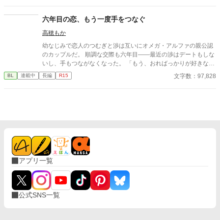
六年目の恋、もう一度手をつなぐ
高穂もか
幼なじみで恋人のつむぎと渉は互いにオメガ・アルファの親公認
のカップルだ。 順調な交際も六年目――最近の渉はデートもしな
いし、手もつながなくなった。 「もう、おればっかりが好きなん
やろか？」 馴ればっかりの関係に、寂しさを覚えるつむぎ。 その
文字数：97,828
BL
連載中
長編
R15
うえ、渉は二人の通う高校にやってきた美貌の転校生・沙也にか
まってばかりで。他のオメガには、優しく甘く接する恋人にもや
もやしてしまう。 嫉妬をしても、「友達なんやから面倒なことい
うなって」と笑われ、遂にはお泊りまでしたと聞き…… 「そっち
がその気なら、もういい！」 堪忍袋の緒が切れたつむぎは、別れ
を切り出す。すると、渉は意外な反応を……？ 倦怠期を乗り越え
て、もう一度恋をする。幼なじみオメガバースBLです♡
アプリ一覧
公式SNS一覧