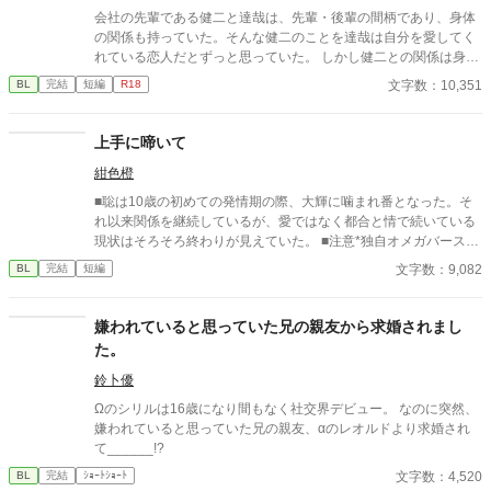
着する第二のα、そして希少Ωを巡る陰謀。 もう二度と傷つきた
会社の先輩である健二と達哉は、先輩・後輩の間柄であり、身体
くないΩが最後に選ぶ相手とは――。 捨てた側の後悔と執着が加
の関係も持っていた。そんな健二のことを達哉は自分を愛してく
速する、すれ違いオメガバースBL。
れている恋人だとずっと思っていた。 しかし健二との関係は身体
だけで、それ以上のことはない。疑問に思っていた日、健二が結
文字数：10,351
BL
完結
短編
R18
婚したと朝礼で報告が。健二は達哉のことを愛してはいなかった
のか？
上手に啼いて
紺色橙
■聡は10歳の初めての発情期の際、大輝に噛まれ番となった。そ
れ以来関係を継続しているが、愛ではなく都合と情で続いている
現状はそろそろ終わりが見えていた。 ■注意*独自オメガバース設
定。■『それは愛か本能か』と同じ世界設定です。関係は一切な
文字数：9,082
BL
完結
短編
し。
嫌われていると思っていた兄の親友から求婚されまし
た。
鈴卜優
Ωのシリルは16歳になり間もなく社交界デビュー。 なのに突然、
嫌われていると思っていた兄の親友、αのレオルドより求婚され
て______!?
文字数：4,520
BL
完結
ｼｮｰﾄｼｮｰﾄ