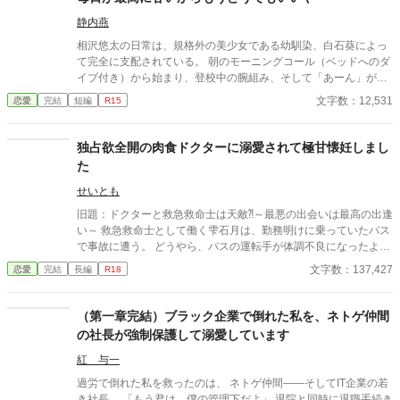
ー 翔馬「おいおい嘘だろ？」 宏斗「子供・・・いたんだ・・。」
航平「いくつん時の子だよ・・・・。」 優弥「マジか・・・。」
静内燕
消防署で開かれたお祭りに連れて行った太陽。 太陽の存在を知っ
相沢悠太の日常は、規格外の美少女である幼馴染、白石葵によっ
た一人の消防士さんが・・・私に言った。 「俺は太陽がいてもい
て完全に支配されている。 朝のモーニングコール（ベッドへのダ
い。・・・太陽の『パパ』になる。」 「俺はひなたが好き
イブ付き）から始まり、登校中の腕組み、そして「あーん」が義
だ。・・・絶対振り向かせるから覚悟しとけよ？」 ※お話に出て
務付けられた手作り弁当。誰もが羨むラブラブっぷりだが、悠太
文字数：12,531
恋愛
完結
短編
R15
くる内容は、全て想像の世界です。現実世界とは何ら関係ありま
はこれを「家族愛」だと頑なに誤解（無視）している。 「ゆーた
せん。 ※感想やコメントは受け付けることができません。 メンタ
は私の運命の相手なんだもん！」と、葵のデレデレは今日も過剰
ルが薄氷なもので・・・すみません。 言葉も足りませんが読んで
の一途。周囲の冷やかしや、葵を狙う男子生徒のプレッシャーが
独占欲全開の肉食ドクターに溺愛されて極甘懐妊しまし
いただけたら幸いです。 楽しんでいただけたら嬉しく思います。
高まる中、悠太の**「幼馴染フィルター」**はついに限界を迎え
た
る。 この溺愛っぷり、いつまで「家族」で通せるのか？ 甘すぎる
日常が、悠太の鈍感な理性を溶かし尽くす――最初からクライマ
せいとも
ックスの、超高濃度イチャイチャ・ラブコメ、開幕！
旧題：ドクターと救急救命士は天敵⁈～最悪の出会いは最高の出逢
い～ 救急救命士として働く雫石月は、勤務明けに乗っていたバス
で事故に遭う。 どうやら、バスの運転手が体調不良になったよう
だ。 乗客にAEDを探してきてもらうように頼み、救助活動をして
文字数：137,427
恋愛
完結
長編
R18
いるとボサボサ頭のマスク姿の男がAEDを持ってバスに乗り込ん
できた。 受け取ろうとすると邪魔だと言われる。 そして、月のこ
とを『チビ団子』と呼んだのだ。 医療従事者と思われるボサボサ
（第一章完結）ブラック企業で倒れた私を、ネトゲ仲間
マスク男は運転手の処置をして、月が文句を言う間もなく、救急
の社長が強制保護して溺愛しています
車に同乗して去ってしまった。 最悪の出会いをし、二度と会いた
くない相手の正体は⁇ 作品はフィクションです。 本来の仕事内容
紅 与一
とは異なる描写があると思います。
過労で倒れた私を救ったのは、 ネトゲ仲間――そしてIT企業の若
き社長。 「もう君は、僕の管理下だよ」 退院と同時に退職手続き