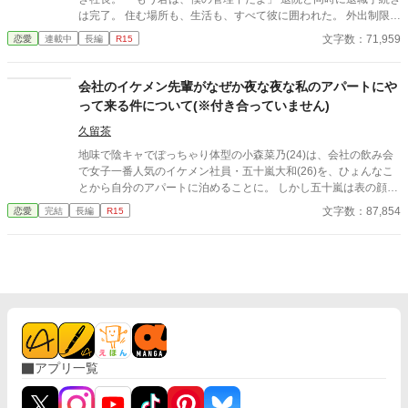
は完了。 住む場所も、生活も、すべて彼に囲われた。 外出制限、
健康管理、過保護な独占欲。 甘くて危険な“保護生活”の中で、 私
文字数：71,959
恋愛
連載中
長編
R15
は少しずつ彼に心を奪われていく――。 元社畜OL×執着気味の溺
愛社長 囲い込み同棲ラブストーリー。
会社のイケメン先輩がなぜか夜な夜な私のアパートにや
って来る件について(※付き合っていません)
久留茶
地味で陰キャでぽっちゃり体型の小森菜乃(24)は、会社の飲み会
で女子一番人気のイケメン社員・五十嵐大和(26)を、ひょんなこ
とから自分のアパートに泊めることに。 しかし五十嵐は表の顔と
は別に、腹黒でひと癖もふた癖もある男だった。 「お前は俺の恋
文字数：87,854
恋愛
完結
長編
R15
愛対象外。ヤル気も全く起きない安全地帯」 ――酷い言葉に、菜
乃は呆然。二度と関わるまいと決める。 なのに、それを境に彼は
夜な夜な菜乃のもとへ現れるようになり……？ 溺愛×性格に難あ
りの執着男子 × 冴えない自分から変身する健気ヒロイン。 王道と
刺激が詰まったオフィスラブコメディ！ ✽全28話完結 ✽辛口で過
激な発言あり。苦手な方はご注意ください。 ✽他誌にも掲載中で
す。 ✽2026.4/11 エブリスタ用に使用している表紙に変更しまし
た。 →表紙はイラストをGrok タイトルをChatGPTでAI生成して
います。
アプリ一覧