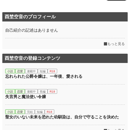
酉埜空音のプロフィール
自己紹介の記述はありません
もっと見る
酉埜空音の登録コンテンツ
小説
恋愛
連載中
短編
R18
忘れられた公爵令嬢は、一年後、愛される
小説
恋愛
連載中
長編
R18
失言男と魔法使い令嬢
小説
恋愛
完結
短編
R18
聖女のいない未来を恐れた幼馴染は、自分で守ることを決めた