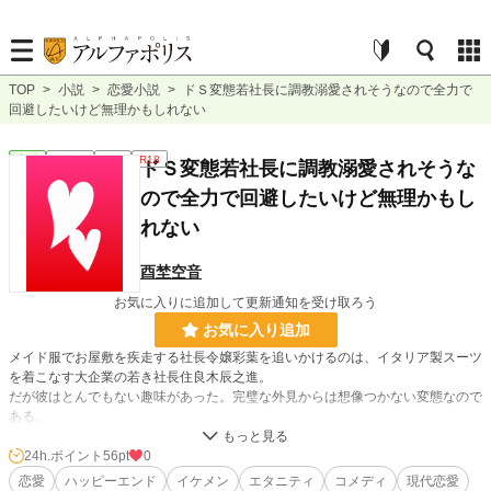
TOP
>
小説
>
恋愛小説
>
ドＳ変態若社長に調教溺愛されそうなので全力で
回避したいけど無理かもしれない
恋愛
連載中
長編
R18
ドＳ変態若社長に調教溺愛されそうな
ので全力で回避したいけど無理かもし
れない
酉埜空音
お気に入りに追加して更新通知を受け取ろう
お気に入り追加
メイド服でお屋敷を疾走する社長令嬢彩葉を追いかけるのは、イタリア製スーツ
を着こなす大企業の若き社長住良木辰之進。
だが彼はとんでもない趣味があった。完璧な外見からは想像つかない変態なので
ある。
「さぁ、お仕置きだ」
淫らなお仕置きに、無自覚ドＭの彩葉は抗うことができない。
24h.ポイント
56pt
0
流されてしまわないよう、なんとしても回避しようと試みるのだが……！
恋愛
ハッピーエンド
イケメン
エタニティ
コメディ
現代恋愛