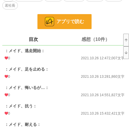
変態ドS坊っちゃま×無自覚ドM社長令嬢、はたして無事に結婚できるのか！？
若社長
完結後の後日談更新していきます。(タイトルがキャラ名のもの)
アプリで読む
※他サイト重複掲載しています
小説
15,442 位 / 228,848 件
目次
感想（10件）
恋愛
6,804 位 / 66,372 件
：メイド、逃走開始：
お気に入り
156
0
2021.10.26 12:47
2,007文字
24h.ポイント
56 pt
：メイド、足を止める：
文字数
90,885
0
2021.10.26 13:28
1,860文字
更新日時
2023.05.03 12:24
：メイド、悔いるが…：
初回公開日時
2021.10.26 01:46
0
2021.10.26 14:55
1,827文字
週間ポイント
382 pt (17,328 位)
：メイド、抗う：
0
2021.10.26 15:43
2,421文字
月間ポイント
936 pt (25,046 位)
：メイド、耐える：
年間ポイント
7,757 pt (36,439 位)