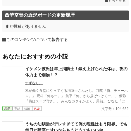
もっと見る
酉埜空音の近況ボードの更新履歴
まだ投稿がありません
このコンテンツについて報告する
あなたにおすすめの小説
イケメン彼氏は年上消防士！鍛え上げられた体は、夜の
体力まで別物！？
すずなり。
私が働く食堂にやってくる消防士さんたち。 翔馬「俺、チャーハ
ン。」 宏斗「俺もー。」 航平「俺、から揚げつけてー。」 優弥
「俺はスープ付き。」 みんなガタイがよく、男前。 ひなた「はー
いっ。ちょっと待ってくださいねーっ。」 慌ただしい昼時を過ぎ
文字数：104,652
恋愛
完結
短編
R15
ると、私の仕事は終わる。 終わった後、私は行かなきゃいけない
ところがある。 ひなた「すみませーん、子供のお迎えにきました
ー。」 保育園に迎えに行かなきゃいけない子、『太陽』。 私は子
うちの幼馴染がデレすぎてて俺の理性はもう限界。でも
供と一緒に・・・暮らしてる。 ーーーーーーーーーーーーーーー
毎日が最高に甘いからもうどうでもいいや