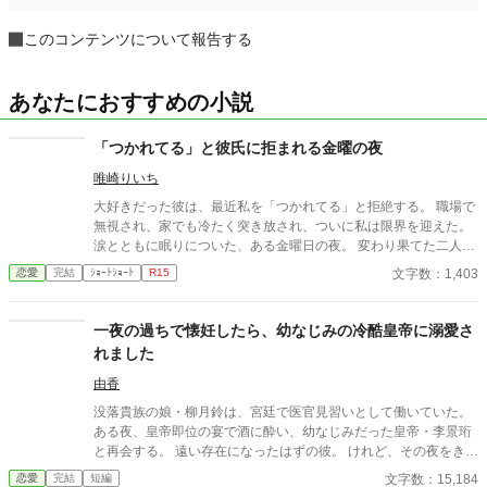
このコンテンツについて報告する
あなたにおすすめの小説
「つかれてる」と彼氏に拒まれる金曜の夜
唯崎りいち
大好きだった彼は、最近私を「つかれてる」と拒絶する。 職場で
無視され、家でも冷たく突き放され、ついに私は限界を迎えた。
涙とともに眠りについた、ある金曜日の夜。 変わり果てた二人の
関係は、予想もしない結末を迎える。
文字数：1,403
恋愛
完結
ｼｮｰﾄｼｮｰﾄ
R15
一夜の過ちで懐妊したら、幼なじみの冷酷皇帝に溺愛さ
れました
由香
没落貴族の娘・柳月鈴は、宮廷で医官見習いとして働いていた。
ある夜、皇帝即位の宴で酒に酔い、幼なじみだった皇帝・李景珩
と再会する。 遠い存在になったはずの彼。 けれど、その夜をきっ
かけに月鈴の運命は大きく動き出す。 冷酷と恐れられる皇帝が、
文字数：15,184
恋愛
完結
短編