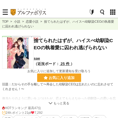
TOP
>
小説
>
恋愛小説
>
捨てられたはずが、ハイスぺ幼馴染CEOの執着愛
に囚われ逃げられない
恋愛
連載中
長編
R18
捨てられたはずが、ハイスぺ幼馴染C
EOの執着愛に囚われ逃げられない
sae
（近況ボード：
25 件
）
お気に入りに追加して更新通知を受け取ろう
お気に入り追加
旧題：だからその手を離して〜再会した幼馴染CEOは忘れたいのに忘れさせて
くれません！〜
体当たりのように思いをぶつけたが、応えてもらえなかった幼馴染への思いを忘
れられないまま過ごす凪沙は、新たな恋を前に迷っていた。そんな凪沙の前に五
年ぶりに現れた幼馴染は揺れる凪沙に言ってくる。
HOTランキング 最高47位
24h.ポイント
21pt
7,292
「そんなに愛されたいなら俺が愛してやるよ」