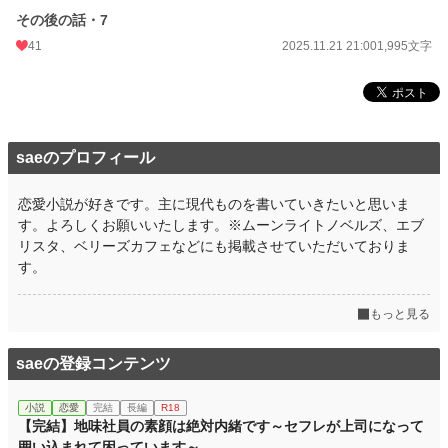
その後の話・7
41
2025.11.21 21:00
1,995文字
saeのプロフィール
恋愛小説が好きです。主に現代ものを書いていきたいと思いま
す。よろしくお願いいたします。※ムーンライトノベルズ、エブ
リスタ、ベリーズカフェなどにも掲載させていただいておりま
す。
もっと見る
saeの登録コンテンツ
小説
恋愛
完結
長編
R18
【完結】地味社員の素顔は絶対内緒です～セフレが上司になって
囲い込まれて困っています～