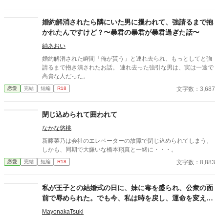
なぜか彼女だけには甘すぎて――。
婚約解消されたら隣にいた男に攫われて、強請るまで抱
かれたんですけど？〜暴君の暴君が暴君過ぎた話〜
紬あおい
婚約解消された瞬間「俺が貰う」と連れ去られ、もっとしてと強
請るまで抱き潰されたお話。 連れ去った強引な男は、実は一途で
高貴な人だった。
文字数：3,687
恋愛
完結
短編
R18
閉じ込められて囲われて
なかな悠桃
新藤菜乃は会社のエレベーターの故障で閉じ込められてしまう。
しかも、同期で大嫌いな橋本翔真と一緒に・・・。
文字数：8,883
恋愛
完結
短編
R18
私が王子との結婚式の日に、妹に毒を盛られ、公衆の面
前で辱められた。でも今、私は時を戻し、運命を変えに
来た。
MayonakaTsuki