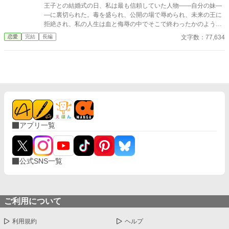
王子との結婚式の日、私は最も信頼していた人物――自分の妹―
―に裏切られた。毒を盛られ、公開の場で辱められ、未来の王に
拒絶され、私の人生は血と侮辱の中でそこで終わったかのように
思えた。しかし、死が私を迎えたとき、不可能なことが起きた―
文字数：77,634
恋愛
完結
長編
―私は同じ回廊で、祭壇の前で目を覚まし、あらゆる涙、嘘、そ
して一撃の記憶をそのまま覚えていた。今、二度目のチャンスを
得た私は、ただ一つの使命を持つ――真実を突き止め、奪われた
ものを取り戻し、私を破滅させた者たちにその代償を払わせる。
もはや、何も以前のままではない。何も許されない。
アプリ一覧
公式SNS一覧
ご利用について
利用規約
ヘルプ