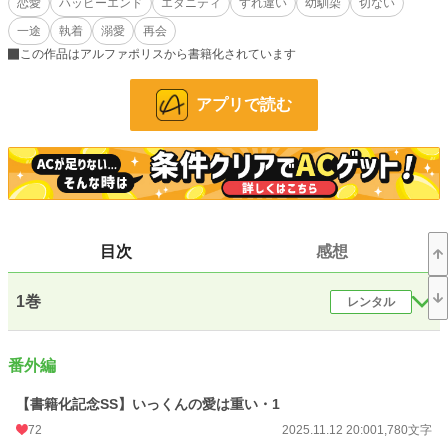
恋愛
ハッピーエンド
エタニティ
すれ違い
幼馴染
切ない
一途
執着
溺愛
再会
忘れられない幼馴染との再会からの執着愛！愛していた気持ちを忘れたかったの
に、今さら好きって言わないで！
この作品はアルファポリスから書籍化されています
▷第18回恋愛小説大賞・エタニティ賞を受賞させていただきました。応援あり
アプリで読む
がとうございました！！
小説
26,622 位 / 228,899 件
恋愛
11,553 位 / 66,387 件
お気に入り
369
目次
感想
24h.ポイント
21 pt
文字数(レンタル含む)
157,506
1巻
レンタル
更新日時
2025.11.21 21:00
初回公開日時
2025.01.24 20:40
番外編
週間ポイント
161 pt (27,740 位)
【書籍化記念SS】いっくんの愛は重い・1
月間ポイント
1,420 pt (19,592 位)
72
2025.11.12 20:00
1,780文字