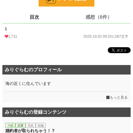
24h.ポイント
142 pt
目次
感想（6件）
文字数
1,587
1
更新日時
2025.10.02 09:25
1,711
2025.10.02 09:25
1,587文字
初回公開日時
2025.10.02 09:25
初回完結日時
2025.10.02 09:25
週間ポイント
1,148 pt (8,058 位)
みりぐらむのプロフィール
月間ポイント
7,050 pt (6,174 位)
年間ポイント
227,859 pt (2,708 位)
海の近くに住んでいます
累計ポイント
228,425 pt (18,355 位)
もっと見る
みりぐらむの登録コンテンツ
小説
恋愛
完結
短編
婚約者が取られちゃう！？