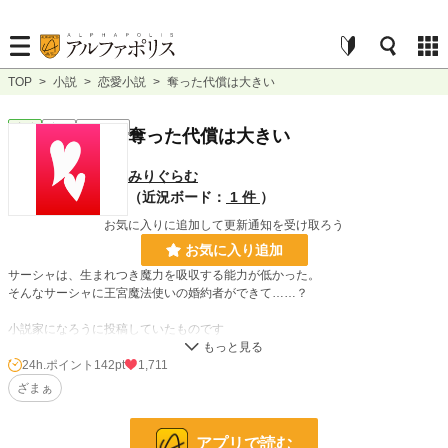
TOP
>
小説
>
恋愛小説
>
奪った代償は大きい
恋愛
完結
ｼｮｰﾄｼｮｰﾄ
奪った代償は大きい
みりぐらむ
（近況ボード：
1 件
）
お気に入りに追加して更新通知を受け取ろう
お気に入り追加
サーシャは、生まれつき魔力を吸収する能力が低かった。
そんなサーシャに王宮魔法使いの婚約者ができて……？
小説家になろうに投稿していたものです
24h.ポイント
142pt
1,711
小説
8,566 位 / 228,666 件
ざまぁ
恋愛
3,848 位 / 66,337 件
お気に入り
243
アプリで読む