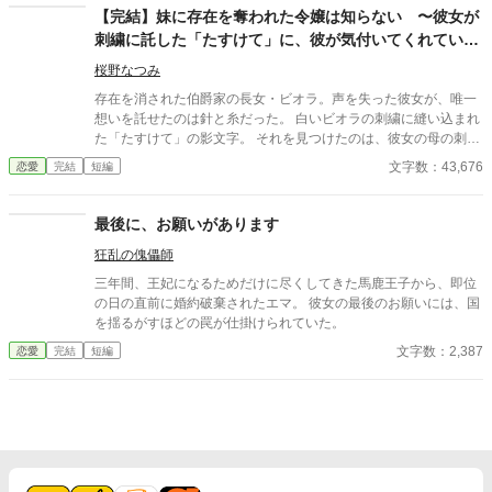
【完結】妹に存在を奪われた令嬢は知らない 〜彼女が
刺繍に託した「たすけて」に、彼が気付いてくれていた
ことを〜
桜野なつみ
存在を消された伯爵家の長女・ビオラ。声を失った彼女が、唯一
想いを託せたのは針と糸だった。 白いビオラの刺繍に縫い込まれ
た「たすけて」の影文字。 それを見つけたのは、彼女の母の刺繍
に人生を変えられた青年だった──。 言葉を失った少女と、針の
文字数：43,676
恋愛
完結
短編
声を聴く男が紡ぐ、静かな愛の物語。
最後に、お願いがあります
狂乱の傀儡師
三年間、王妃になるためだけに尽くしてきた馬鹿王子から、即位
の日の直前に婚約破棄されたエマ。 彼女の最後のお願いには、国
を揺るがすほどの罠が仕掛けられていた。
文字数：2,387
恋愛
完結
短編