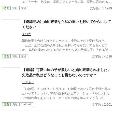
エリアーナ。 彼女は、病弱な妹ミアーラの為、家族に言われるま
ま自らの膨大な魔力を差し出すことにした。 「そうだ。私は健康
文字数：17,799
恋愛
完結
短編
で、今まで十分に楽しんできた。だから、あげるのは当然だ」 魔
力を与え続けた結果、彼女は魔力を失い、容姿も衰え、社交界か
ら姿を消してしまう事となった。 一方、妹ミアーラは姉から与え
【短編完結】婚約破棄なら私の呪いを解いてからにして
られた魔力を使い、聖女候補として称賛されるように。 家族の呪
ください
縛に縛られ、「今まで多くを貰いすぎていたのだ」と信じ、利用
され続けるエリアーナ。 そんな彼女の前に現れたのは、かつての
未知香
旧友であり宮廷魔術師となった青年だった。 ハッピーエンドで
婚約破棄を告げられたミレーナは、冷静にそれを受け入れた。
す！
「ただ、正式な婚約破棄は呪いを解いてからにしてもらえます
か」 婚約破棄から始まる自由と新たな恋の予感を手に入れる話。
全４話で短いお話です！
文字数：4,036
恋愛
完結
短編
【短編】可愛い妹の子が欲しいと婚約破棄されました。
失敗品の私はどうなっても構わないのですか？
五月ふう
「お姉様。やっぱりシトラ様は、お姉様ではなく私の子供が産み
たいって！」 エレリアの5歳下の妹ビアナ・シューベルはエレリ
アの婚約者であるシトラ・ガイゼルの腕を組んでそう言った。 父
親にとって失敗作の娘であるエレリアと、宝物であるビアナ。妹
文字数：2,901
恋愛
完結
ｼｮｰﾄｼｮｰﾄ
はいつもエレリアから大切なものを奪うのだ。 ねぇ、そんなの許
せないよ？