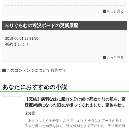
もっと見る
みりぐらむの近況ボードの更新履歴
2019-06-01 22:31:56
初めまして！
もっと見る
このコンテンツについて報告する
あなたにおすすめの小説
【完結】病弱な妹に魔力を分け続け死ぬ寸前の私を、宮
廷魔術師になった旧友が攫ってくれました。家族を捨て
て幸せになっていいんですか？
未知香
「あなたはもう十分楽しんだでしょう？ 今度はミアーラの番よ」
膨大な魔力と知識を持ち、聖女候補とまで言われた、天才魔術師