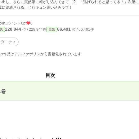
い出し、さらに突然家に転がり込んできて…!? 「逃げられると思ってる？」次第
罠に篭絡される、じれキュン囲い込みラブ！
24h.ポイント
0pt
0
228,944
66,401
位 / 228,944件
位 / 66,401件
説
恋愛
エタニティ
の作品はアルファポリスから書籍化されています
目次
1巻