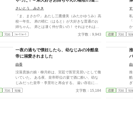
ゃった！～弟大好きお姉ちゃんの秘密の悩み
は、 断罪も修羅場もない、安心で騒がしい未来だっ
～
た――。
さいとう みさき
す
「ま、まさか!?」 あたし三鷹優美（みたかゆうみ）高
私
校一年生。 弟の晴仁（はると）が大好きな普通のお
「俺
姉ちゃん。 弟とは凄く仲が良いの！ それはそれはも
から
のすごく‥‥‥ 「あん、晴仁いきなりそんなのお口
んな
文字数：9,943
愛
完結
ｼｮｰﾄｼｮｰﾄ
恋愛
完結
短
に入らないよぉ～♡」 そんな関係のあたしたち。 で
っ
もある日トイレであたしはアレが来そうなのになかな
ぎ
か来ないのも気にもせずスカートのファスナーを上げ
な
一夜の過ちで懐妊したら、幼なじみの冷酷皇
ると‥‥‥ 「うそっ！ お腹が出て来てる!?」 お姉
ん
帝に溺愛されました
ちゃんの秘密の悩みです。
行
に・
由香
由
ーーー 翔馬「お
没落貴族の娘・柳月鈴は、宮廷で医官見習いとして働
推
いた
いていた。 ある夜、皇帝即位の宴で酒に酔い、幼な
酷
よ・・
じみだった皇帝・李景珩と再会する。 遠い存在にな
ぎ
か
ったはずの彼。 けれど、その夜をきっかけに月鈴の
本人
文字数：15,184
愛
完結
短編
恋愛
完結
短
っ
運命は大きく動き出す。 冷酷と恐れられる皇帝が、
し
太
なぜか彼女だけには甘すぎて――。
か―
「
い」 いや全然よくない
覚悟し
す！！ 無表情公爵
像
が
※
メ
足