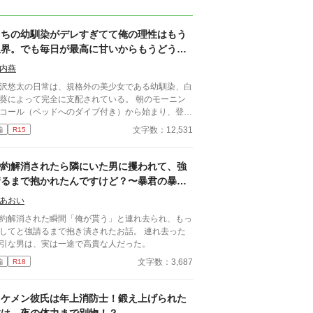
うちの幼馴染がデレすぎてて俺の理性はもう
限界。でも毎日が最高に甘いからもうどうで
もいいや
内燕
沢悠太の日常は、規格外の美少女である幼馴染、白
葵によって完全に支配されている。 朝のモーニン
コール（ベッドへのダイブ付き）から始まり、登校
の腕組み、そして「あーん」が義務付けられた手作
文字数：12,531
編
R15
弁当。誰もが羨むラブラブっぷりだが、悠太はこれ
「家族愛」だと頑なに誤解（無視）している。
ゆーたは私の運命の相手なんだもん！」と、葵のデ
婚約解消されたら隣にいた男に攫われて、強
デレは今日も過剰の一途。周囲の冷やかしや、葵を
請るまで抱かれたんですけど？〜暴君の暴君
う男子生徒のプレッシャーが高まる中、悠太の**
が暴君過ぎた話〜
幼馴染フィルター」**はついに限界を迎える。 この
あおい
愛っぷり、いつまで「家族」で通せるのか？ 甘す
約解消された瞬間「俺が貰う」と連れ去られ、もっ
る日常が、悠太の鈍感な理性を溶かし尽くす――最
してと強請るまで抱き潰されたお話。 連れ去った
からクライマックスの、超高濃度イチャイチャ・ラ
引な男は、実は一途で高貴な人だった。
コメ、開幕！
文字数：3,687
編
R18
イケメン彼氏は年上消防士！鍛え上げられた