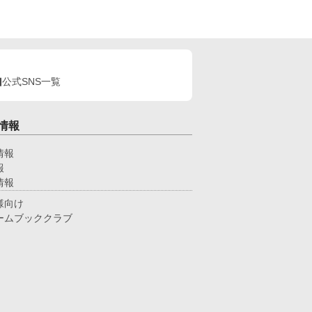
公式SNS一覧
情報
情報
報
情報
様向け
ームブッククラブ