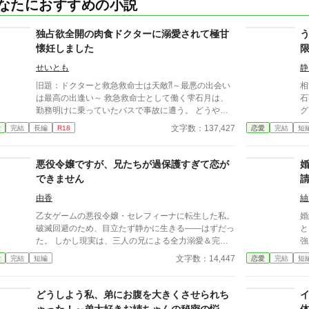
なたにおすすめの小説
独占欲全開の肉食ドクターに溺愛されて極甘
懐妊しました
せいとも
静
旧題：ドクターと救急救命士は天敵⁈～最悪の出会い
相
は最高の出逢い～ 救急救命士として働く雫石月は、
石
勤務明けに乗っていたバスで事故に遭う。 どうや
グ
ら、バスの運転手が体調不良になったようだ。 乗客
中
文字数：137,427
愛
完結
長編
R18
恋愛
完結
短
にAEDを探してきてもらうように頼み、救助活動をし
り
ているとボサボサ頭のマスク姿の男がAEDを持ってバ
を
スに乗り込んできた。 受け取ろうとすると邪魔だと
「
悪役令嬢ですが、兄たちが過保護すぎて恋が
言われる。 そして、月のことを『チビ団子』と呼ん
レ
できません
だのだ。 医療従事者と思われるボサボサマスク男は
狙
運転手の処置をして、月が文句を言う間もなく、救急
「
由香
紬
車に同乗して去ってしまった。 最悪の出会いをし、
溺
乙女ゲームの悪役令嬢・セレフィーナに転生した私。
婚
二度と会いたくない相手の正体は⁇ 作品はフィクショ
ぎ
破滅回避のため、目立たず静かに生きる――はずだっ
と
ンです。 本来の仕事内容とは異なる描写があると思
初
た。 しかし現実は、三人の兄による全力溺愛＆完全
強
います。
ブ
監視生活。 外出には護衛、交友関係は管理制、笑顔
文字数：14,447
愛
完結
短編
恋愛
完結
短
すら規制対象！？ さらに兄の親友である最強騎士・
カインが護衛として加わり、 静かで誠実な優しさ
に、次第に心が揺れていく。 「恋をすると破滅す
どうしよう私、弟にお腹を大きくさせられち
る」 そう信じて避けてきた想いの先で待っていたの