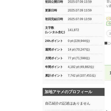
言
初回公開日時
2025.07.09 13:59
い
更新日時
2025.07.09 13:59
初回完結日時
2025.07.09 13:59
小
文字数
141,872
(レンタル含む)
24h.ポイント
0 pt (228,944位)
こ
週間ポイント
14 pt (70,247位)
月間ポイント
77 pt (71,598位)
年間ポイント
4,182 pt (49,882位)
累計ポイント
7,742 pt (107,451位)
加地アヤメのプロフィール
自己紹介の記述はありません