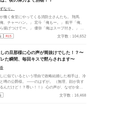
体は、夜の体力まで別物！？
ずなり。
が働く食堂にやってくる消防士さんたち。 翔馬
、チャーハン。」 宏斗「俺もー。」 航平「俺、
揚げつけてー。」 優弥「俺はスープ付き。」 み
ガタイがよく、男前。 ひなた「はーいっ。ちょ
文字数：104,652
編
R15
と待ってくださいねーっ。」 慌ただしい昼時を過
ると、私の仕事は終わる。 終わった後、私は行か
きゃいけないところがある。 ひなた「すみませー
推しの旦那様に心の声が筒抜けでした！？〜
、子供のお迎えにきましたー。」 保育園に迎えに
バレた瞬間、毎回キスで黙らされます〜
かなきゃいけない子、『太陽』。 私は子供と一緒
・・暮らしてる。 ーーーーーーーーーーーーー
香
いおい嘘だろ？」 宏斗「子供・・・
しに似ているという理由で政略結婚した相手は、冷
んだ・・。」 航平「いくつん時の子だ
と噂の公爵様。 ――のはずが。 （無理、顔が良す
・・。」 優弥「マジか・・・。」 消防署で開
るんだけど！？尊い！！） 心の声が、なぜか全部
れたお祭りに連れて行った太陽。 太陽の存在を知
に聞こえていた。 必死に取り繕うも時すでに遅
文字数：16,468
編
た一人の消防士さんが・・・私に言った。 「俺は
。 暴走する脳内実況を止めるたび、旦那様はなぜ
陽がいてもいい。・・・太陽の『パパ』になる。」
―キスしてくる。 「黙らせるのにちょうどい
俺はひなたが好きだ。・・・絶対振り向かせるから
です！！むしろ悪化してま
とけよ？」 ※お話に出てくる内容は、全て想
様 × 心の声だだ漏れ令嬢 甘くて騒
の世界です。現実世界とは何ら関係ありません。
しい新婚生活、開幕。
感想やコメントは受け付けることができません。
ンタルが薄氷なもので・・・すみません。 言葉も
りませんが読んでいただけたら幸いです。 楽しん