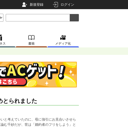
新規登録
ログイン
ネス
書籍
メディア化
めとられました
いいと考えていたのに、母に強引にお見合いさせら
目論む千紗だが、世は「婚約者のフリをしよう」と