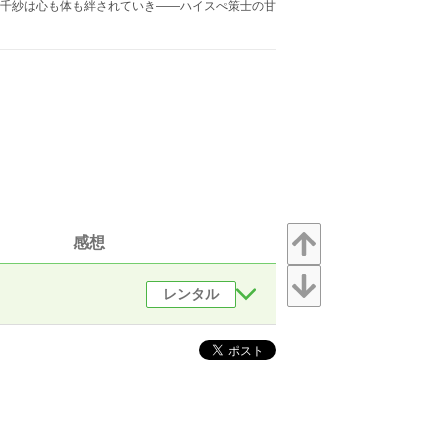
に千紗は心も体も絆されていき――ハイスぺ策士の甘
感想
レンタル