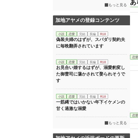
あ
もっと見る
加地アヤメの登録コンテンツ
小説
恋愛
完結
長編
R18
偽装夫婦のはずが、スパダリ契約夫
に毎晩翻弄されています
恋
小説
恋愛
完結
長編
R18
お見合い婚するはずが、溺愛豹変し
た御曹司に蕩かされて娶られそうで
す
小説
恋愛
完結
長編
R18
一筋縄ではいかない年下イケメンの
甘く過激な溺愛
恋
もっと見る