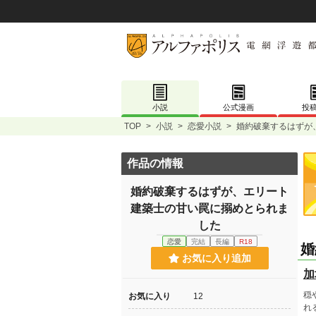
小説
公式漫画
投
TOP
>
小説
>
恋愛小説
>
婚約破棄するはずが
作品の情報
婚約破棄するはずが、エリート
建築士の甘い罠に搦めとられま
した
恋愛
完結
長編
R18
婚
お気に入り追加
加
穏
お気に入り
12
れ