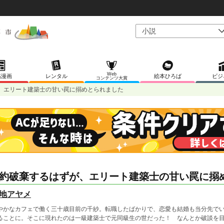
Web
稿漫画
レンタル
絵本ひろば
ビジ
コンテンツ大賞
、エリート建築士の甘い罠に搦めとられました
約破棄するはずが、エリート建築士の甘い罠に搦
地アヤメ
やかなカフェで働く三十歳目前の千紗。転職したばかりで、恋愛も結婚も当分先で
ることに。そこに現れたのは一級建築士で元同級生の世だった！ なんとか破談を