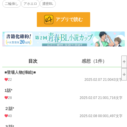
小説
19,218 位 / 228,745 件
二輪挿し
アホエロ
濃密BL
BL
4,634 位 / 31,412 件
アプリで読む
お気に入り
76
24h.ポイント
35 pt
文字数
24,392
更新日時
2025.04.01 00:10
目次
感想（1件）
初回公開日時
2025.02.07 21:00
初回完結日時
2025.02.10 09:51
■登場人物(挿絵)■
22
2025.02.07 21:00
43文字
週間ポイント
168 pt (27,113 位)
1話*
月間ポイント
700 pt (29,389 位)
28
2025.02.07 21:00
1,716文字
年間ポイント
19,586 pt (20,418 位)
２話*
累計ポイント
49,157 pt (45,009 位)
40
2025.02.08 00:00
1,497文字
３話*