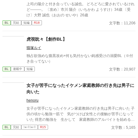
上司の陽介と付き合っている誠也。 どろどろに愛されているけれ
ど―――。 〔攻め〕市川 陽介（いちかわ ようすけ）34歳 〔受
け〕大野 誠也（おおの せいや）26歳
文字数：11,206
BL
完結
短編
R18
虎視眈々【創作BL】
猫塚ルイ
独占欲強めな腹黒攻め×何も気付かない鈍感受けの溺愛BL（※付
き合ってない）
文字数：20,907
BL
連載中
短編
女子が苦手になったイケメン家庭教師の行き先は男子に
向いた
henoru
女子が苦手になったイケメン家庭教師の行き先は男子に向いた 子
供の頃から勉強一筋で 気がつけば女性との接触が苦手になって
いた 得意の勉強を 生かして 家庭教師のアルバイトを始める
性の吐口は-----
文字数：5,165
BL
完結
ｼｮｰﾄｼｮｰﾄ
R15