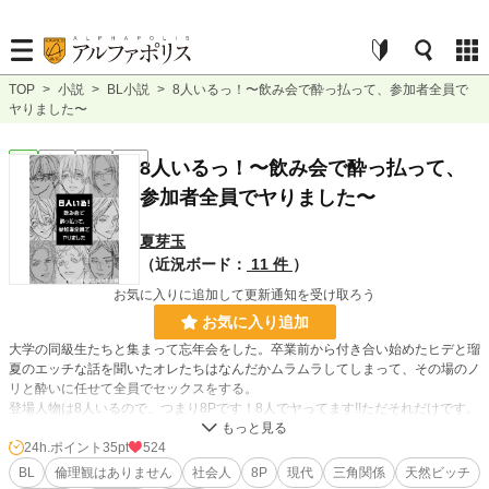
TOP
>
小説
>
BL小説
>
8人いるっ！〜飲み会で酔っ払って、参加者全員で
ヤりました〜
BL
完結
長編
R18
8人いるっ！〜飲み会で酔っ払って、
参加者全員でヤりました〜
夏芽玉
（近況ボード：
11 件
）
お気に入りに追加して更新通知を受け取ろう
お気に入り追加
大学の同級生たちと集まって忘年会をした。卒業前から付き合い始めたヒデと瑠
夏のエッチな話を聞いたオレたちはなんだかムラムラしてしまって、その場のノ
リと酔いに任せて全員でセックスをする。
登場人物は8人いるので、つまり8Pです！8人でヤってます!!ただそれだけです。
※イラストはきんだいきちたま様に描いていただきました!!
24h.ポイント
35pt
524
BL
倫理観はありません
社会人
8P
現代
三角関係
天然ビッチ