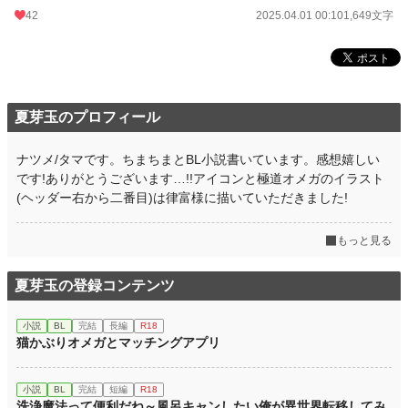
42
2025.04.01 00:10
1,649文字
夏芽玉のプロフィール
ナツメ/タマです。ちまちまとBL小説書いています。感想嬉しい
です!ありがとうございます…!!アイコンと極道オメガのイラスト
(ヘッダー右から二番目)は律富様に描いていただきました!
もっと見る
夏芽玉の登録コンテンツ
小説
BL
完結
長編
R18
猫かぶりオメガとマッチングアプリ
小説
BL
完結
短編
R18
洗浄魔法って便利だね～風呂キャンしたい俺が異世界転移してみ