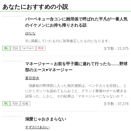
あなたにおすすめの小説
バーベキュー合コンに雑用係で呼ばれた平凡が一番人気
のイケメンにお持ち帰りされる話
ゆなな
Xに掲載していたものに加筆修正したものになります。
文字数：21,375
BL
完結
ｼｮｰﾄｼｮｰﾄ
R18
マネージャー～お前を甲子園に連れて行ったら……野球
部のエース♥マネージャー
夏目碧央
強豪校の野球部に入った相沢瀬那は、ベンチ入りを目指し、と
にかくガッツを認めてもらおうと、グランド整備やボール磨きを
頑張った。しかし、その結果は「マネージャーにならないか？」
という監督からの言葉。瀬那は葛藤の末、マネージャーに転身す
文字数：37,276
BL
完結
短編
る。 一方、才能溢れるピッチャーの戸田遼悠。瀬那は遼悠の才
能を羨ましく思っていたが、マネージャーとして関わる内に、遼
悠が文字通り血のにじむような努力をしている事を知る。
溺愛じゃおさまらない
すずかけあおい